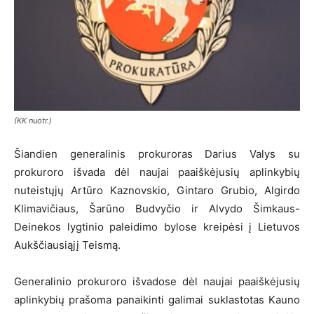
(KK nuotr.)
Šiandien generalinis prokuroras Darius Valys su
prokuroro išvada dėl naujai paaiškėjusių aplinkybių
nuteistųjų Artūro Kaznovskio, Gintaro Grubio, Algirdo
Klimavičiaus, Šarūno Budvyčio ir Alvydo Šimkaus-
Deinekos lygtinio paleidimo bylose kreipėsi į Lietuvos
Aukščiausiąjį Teismą.
Generalinio prokuroro išvadose dėl naujai paaiškėjusių
aplinkybių prašoma panaikinti galimai suklastotas Kauno