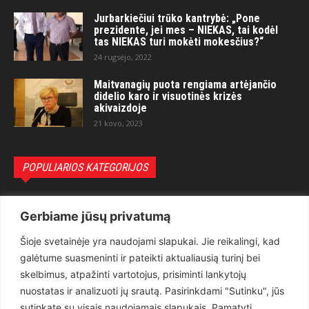
Jurbarkiečiui trūko kantrybė: „Pone
prezidente, jei mes – NIEKAS, tai kodėl
tas NIEKAS turi mokėti mokesčius?“
24 rugsėjo, 2022
Maitvanagių puota rengiama artėjančio
didelio karo ir visuotinės krizės
akivaizdoje
21 kovo, 2023
POPULIARIOS KATEGORIJOS
Politika
3281
Gerbiame jūsų privatumą
Nuomonės
2174
Šioje svetainėje yra naudojami slapukai. Jie reikalingi, kad
Teisėsauga
1497
galėtume suasmeninti ir pateikti aktualiausią turinį bei
Aktualu
1373
skelbimus, atpažinti vartotojus, prisiminti lankytojų
Lietuva
619
nuostatas ir analizuoti jų srautą. Pasirinkdami "Sutinku", jūs
sutinkate su visais naudojamais slapukais. Pamatyti