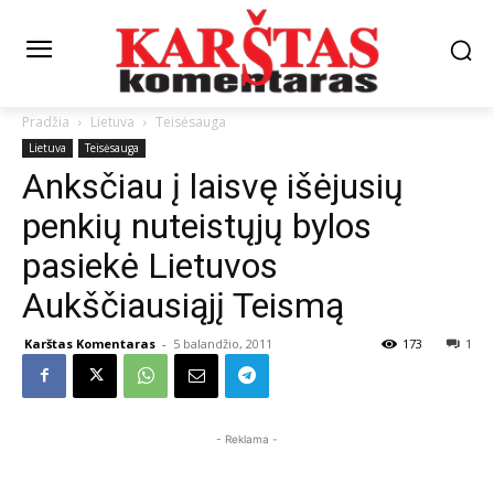
Pradžia
Lietuva
Teisėsauga
Lietuva
Teisėsauga
Anksčiau į laisvę išėjusių
penkių nuteistųjų bylos
pasiekė Lietuvos
Aukščiausiąjį Teismą
Karštas Komentaras
-
5 balandžio, 2011
173
1
- Reklama -