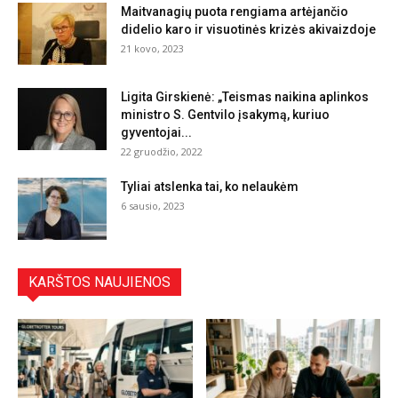
Maitvanagių puota rengiama artėjančio
didelio karo ir visuotinės krizės akivaizdoje
21 kovo, 2023
Ligita Girskienė: „Teismas naikina aplinkos
ministro S. Gentvilo įsakymą, kuriuo
gyventojai...
22 gruodžio, 2022
Tyliai atslenka tai, ko nelaukėm
6 sausio, 2023
KARŠTOS NAUJIENOS