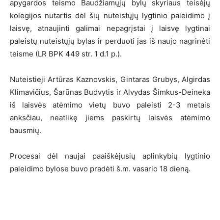
apygardos teismo Baudžiamųjų bylų skyriaus teisėjų
kolegijos nutartis dėl šių nuteistųjų lygtinio paleidimo į
laisvę, atnaujinti galimai nepagrįstai į laisvę lygtinai
paleistų nuteistųjų bylas ir perduoti jas iš naujo nagrinėti
teisme (LR BPK 449 str. 1 d.1 p.).
Nuteistieji Artūras Kaznovskis, Gintaras Grubys, Algirdas
Klimavičius, Šarūnas Budvytis ir Alvydas Šimkus-Deineka
iš laisvės atėmimo vietų buvo paleisti 2-3 metais
anksčiau, neatlikę jiems paskirtų laisvės atėmimo
bausmių.
Procesai dėl naujai paaiškėjusių aplinkybių lygtinio
paleidimo bylose buvo pradėti š.m. vasario 18 dieną.