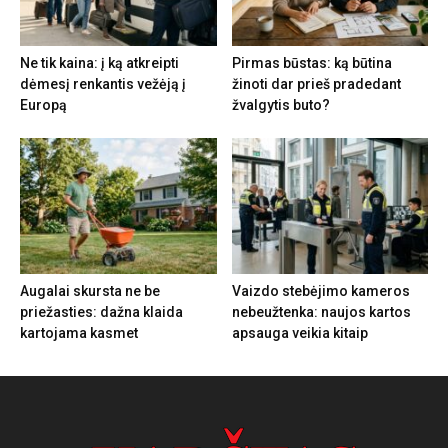
Ne tik kaina: į ką atkreipti
Pirmas būstas: ką būtina
dėmesį renkantis vežėją į
žinoti dar prieš pradedant
Europą
žvalgytis buto?
Augalai skursta ne be
Vaizdo stebėjimo kameros
priežasties: dažna klaida
nebeužtenka: naujos kartos
kartojama kasmet
apsauga veikia kitaip