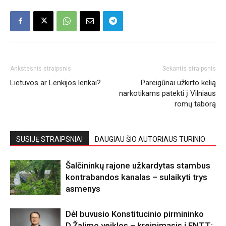
Ankstesnis straipsnis
Sekantis straipsnis
Lietuvos ar Lenkijos lenkai?
Pareigūnai užkirto kelią
narkotikams patekti į Vilniaus
romų taborą
SUSIJĘ STRAIPSNIAI
DAUGIAU ŠIO AUTORIAUS TURINIO
Šalčininkų rajone užkardytas stambus
kontrabandos kanalas – sulaikyti trys
asmenys
Dėl buvusio Konstitucinio pirmininko
D.Žalimo veiklos – kreipimąsis į FNTT: