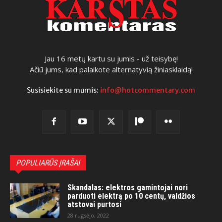
Jau 16 metų kartu su jumis - už teisybę!
Ačiū jums, kad palaikote alternatyvią žiniasklaidą!
Susisiekite su mumis:
info@hotcommentary.com
POPULIARŪS ĮRAŠAI
Skandalas: elektros gamintojai nori
parduoti elektrą po 10 centų, valdžios
atstovai purtosi
28 rugsėjo, 2022