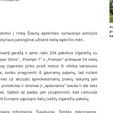
Au
pr
kimui į rinką Šiaulių apskrities vyriausiojo policijos
ka
kyriaus pareigūnai užtvėrė kelią lapkričio mėn.
 esantį garažą ir jame rado 204 pakelius cigarečių su
per Slims”, „Premjer 7″ ir „Premjer” priklausė 34 metų
 jog cigaretes pirko prieš metus iš vilkiką vairavusio
s, sunku pragyventi iš gaunamų pajamų, tad nutarė
s, nes už akcizais apmokestinamų prekių laikymą jam
protokolas ir teismas ji „apdovanos” bauda ir dar teks
ei. Galbūt tai padės jam įsisąmoninti, kad Lietuvoje
 iš Europos sąjungos šalių įvežtų cigarečių pakelių.
 gautą informaciją, Šiauliuose, Šimšės mikrorajone,