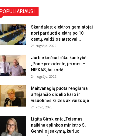
POPULIARIAUSI
Skandalas: elektros gamintojai
nori parduoti elektrą po 10
centų, valdžios atstovai...
28 rugsėjo, 2022
Jurbarkiečiui trūko kantrybė:
„Pone prezidente, jei mes –
NIEKAS, tai kodėl...
24 rugsėjo, 2022
Maitvanagių puota rengiama
artėjančio didelio karo ir
visuotinės krizės akivaizdoje
21 kovo, 2023
Ligita Girskienė: „Teismas
naikina aplinkos ministro S.
Gentvilo įsakymą, kuriuo