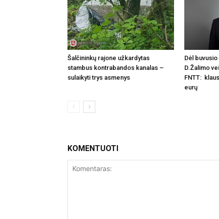
Šalčininkų rajone užkardytas
Dėl buvusio 
stambus kontrabandos kanalas –
D.Žalimo vei
sulaikyti trys asmenys
FNTT: klaus
eurų
KOMENTUOTI