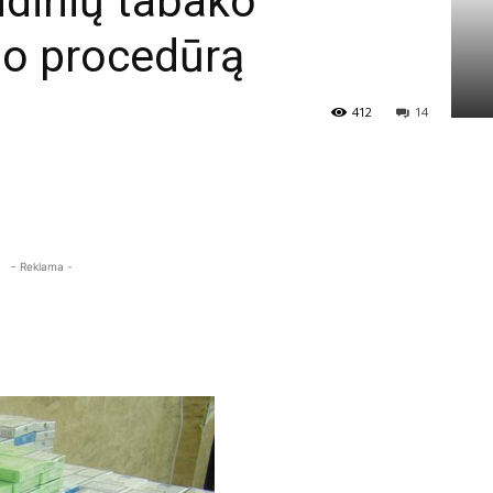
ndinių tabako
mo procedūrą
412
14
- Reklama -