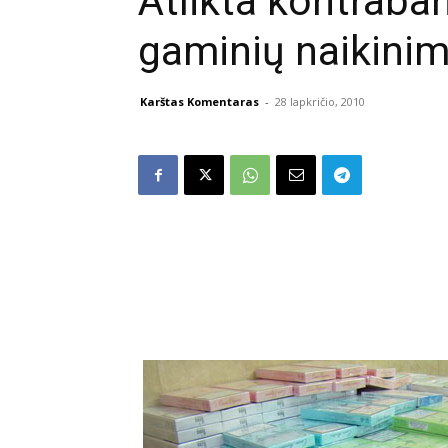
Atlikta kontraba
gaminių naikini
Karštas Komentaras
-
28 lapkričio, 2010