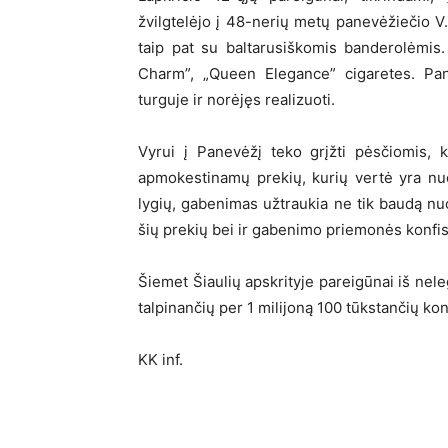
žvilgtelėjo į 48-nerių metų panevėžiečio V.
taip pat su baltarusiškomis banderolėmi
Charm”, „Queen Elegance” cigaretes. Pane
turguje ir norėjęs realizuoti.
Vyrui į Panevėžį teko grįžti pėsčiomis, 
apmokestinamų prekių, kurių vertė yra nu
lygių, gabenimas užtraukia ne tik baudą nuo 
šių prekių bei ir gabenimo priemonės konfi
Šiemet Šiaulių apskrityje pareigūnai iš nel
talpinančių per 1 milijoną 100 tūkstančių ko
KK inf.