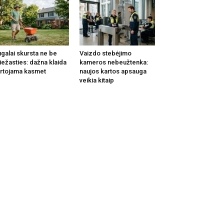
galai skursta ne be
Vaizdo stebėjimo
iežasties: dažna klaida
kameros nebeužtenka:
rtojama kasmet
naujos kartos apsauga
veikia kitaip