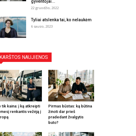
gyventojai...
22 gruodžio, 2022
Tyliai atslenka tai, ko nelaukėm
6 sausio, 2023
KARŠTOS NAUJIENOS
 tik kaina: į ką atkreipti
Pirmas būstas: ką būtina
mesį renkantis vežėją į
žinoti dar prieš
ropą
pradedant žvalgytis
buto?