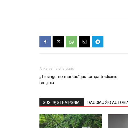
Ankstesnis straipsnis
,,Teisingumo maršas” jau tampa tradiciniu
renginiu
SUSIJĘ STRAIPSNIAI
DAUGIAU ŠIO AUTORI