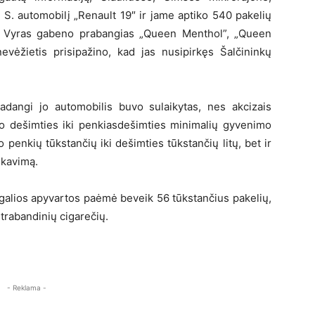
 S. automobilį „Renault 19″ ir jame aptiko 540 pakelių
s. Vyras gabeno prabangias „Queen Menthol”, „Queen
vėžietis prisipažino, kad jas nusipirkęs Šalčininkų
kadangi jo automobilis buvo sulaikytas, nes akcizais
o dešimties iki penkiasdešimties minimalių gyvenimo
penkių tūkstančių iki dešimties tūkstančių litų, bet ir
skavimą.
egalios apyvartos paėmė beveik 56 tūkstančius pakelių,
ntrabandinių cigarečių.
- Reklama -