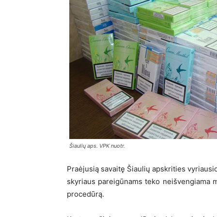
Šiaulių aps. VPK nuotr.
Praėjusią savaitę Šiaulių apskrities vyriaus
skyriaus pareigūnams teko neišvengiama mis
procedūrą.