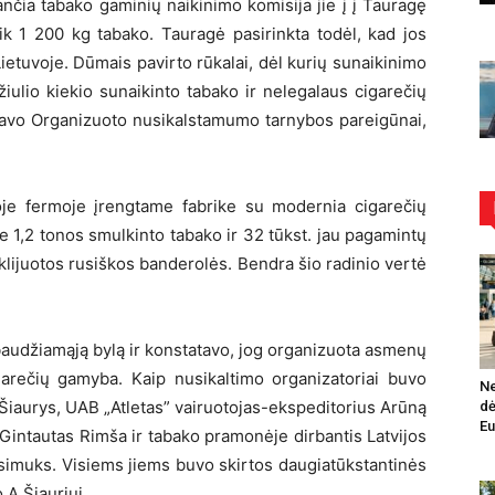
ančia tabako gaminių naikinimo komisija jie į į Tauragę
ik 1 200 kg tabako. Tauragė pasirinkta todėl, kad jos
Lietuvoje. Dūmais pavirto rūkalai, dėl kurių sunaikinimo
žiulio kiekio sunaikinto tabako ir nelegalaus cigarečių
avo Organizuoto nusikalstamumo tarnybos pareigūnai,
oje fermoje įrengtame fabrike su modernia cigarečių
e 1,2 tonos smulkinto tabako ir 32 tūkst. jau pagamintų
klijuotos rusiškos banderolės. Bendra šio radinio vertė
baudžiamąją bylą ir konstatavo, jog organizuota asmenų
garečių gamyba. Kaip nusikaltimo organizatoriai buvo
Ne
 Šiaurys, UAB „Atletas” vairuotojas-ekspeditorius Arūną
dė
Eu
 Gintautas Rimša ir tabako pramonėje dirbantis Latvijos
simuks. Visiems jiems buvo skirtos daugiatūkstantinės
 A.Šiauriui.