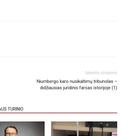
Sekantis straipsnis
Niurnbergo karo nusikaltimų tribunolas –
didžiausias juridinis farsas istorijoje (1)
AUS TURINIO