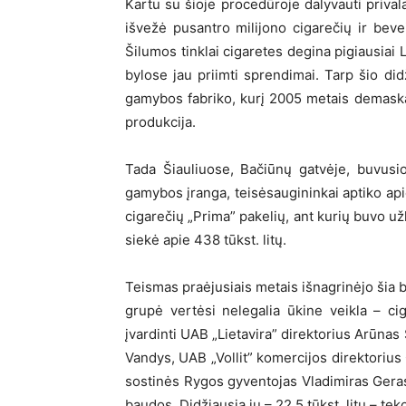
Kartu su šioje procedūroje dalyvauti prival
išvežė pusantro milijono cigarečių ir beve
Šilumos tinklai cigaretes degina pigiausiai 
bylose jau priimti sprendimai. Tarp šio did
gamybos fabriko, kurį 2005 metais demask
produkcija.
Tada Šiauliuose, Bačiūnų gatvėje, buvusi
gamybos įranga, teisėsaugininkai aptiko api
cigarečių „Prima” pakelių, ant kurių buvo už
siekė apie 438 tūkst. litų.
Teismas praėjusiais metais išnagrinėjo šia 
grupė vertėsi nelegalia ūkine veikla – ci
įvardinti UAB „Lietavira” direktorius Arūnas
Vandys, UAB „Vollit” komercijos direktorius
sostinės Rygos gyventojas Vladimiras Gera
baudos. Didžiausia jų – 22,5 tūkst. litų – teko