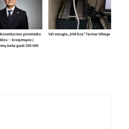
Konstitucinio pirmininko
Vėl smogta „SIM box“ fermai Vilniuje
klos – kreipimąsis į
imų kelia gauti 200 000