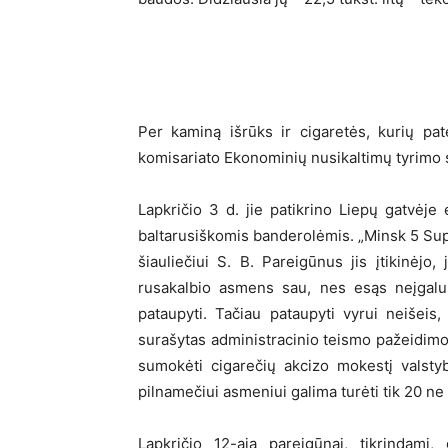
Per kaminą išrūks ir cigaretės, kurių pate
komisariato Ekonominių nusikaltimų tyrimo s
Lapkričio 3 d. jie patikrino Liepų gatvėje
baltarusiškomis banderolėmis. „Minsk 5 Sup
šiauliečiui S. B. Pareigūnus jis įtikinėjo,
rusakalbio asmens sau, nes esąs neįgalu
pataupyti. Tačiau pataupyti vyrui neišei
surašytas administracinio teismo pažeidimo 
sumokėti cigarečių akcizo mokestį valstyb
pilnamečiui asmeniui galima turėti tik 20 ne
Lapkričio 12-ąją pareigūnai, tikrindami,