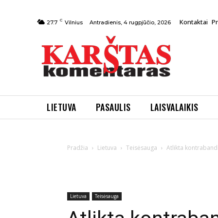
C
Kontaktai
P
Antradienis, 4 rugpjūčio, 2026
27.7
Vilnius
LIETUVA
PASAULIS
LAISVALAIKIS
Pradžia
Lietuva
Teisėsauga
Atlikta kontraban
Lietuva
Teisėsauga