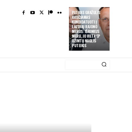
PETRAS GRAŽULIS
KVIEČIAMAS
KANDIDATUOTI Į
LAZDIJŲ RAJONO
MERUS: IŠRINKUS
MERU, JO VIETĄ EP
UŽIMTŲ NAGLIS
PUTEIKIS