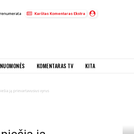
renumerata
Karštas Komentaras Ekstra
NUOMONĖS
KOMENTARAS TV
KITA
iešia ją prievartavusius vyrus