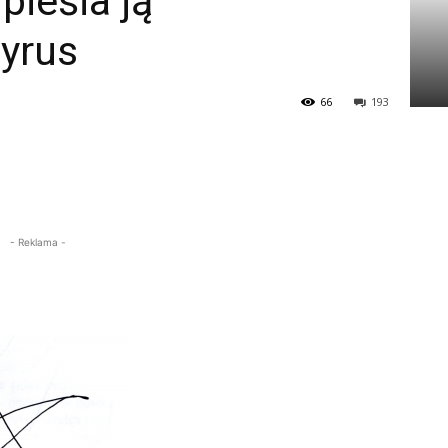
piešia ją
vyrus
66
193
- Reklama -