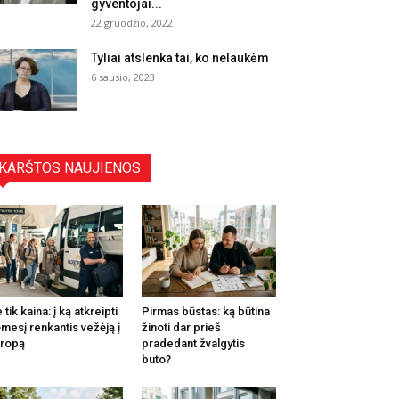
gyventojai...
22 gruodžio, 2022
Tyliai atslenka tai, ko nelaukėm
6 sausio, 2023
KARŠTOS NAUJIENOS
 tik kaina: į ką atkreipti
Pirmas būstas: ką būtina
mesį renkantis vežėją į
žinoti dar prieš
ropą
pradedant žvalgytis
buto?