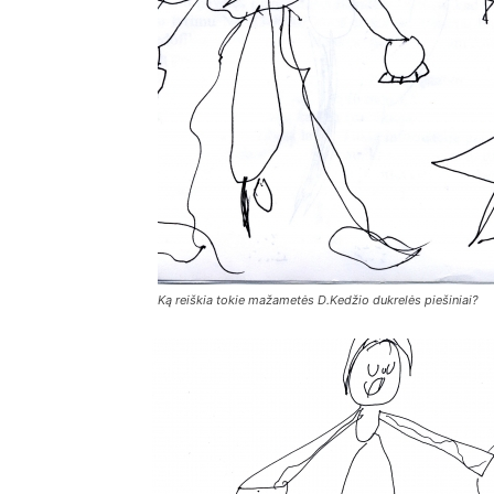
Ką reiškia tokie mažametės D.Kedžio dukrelės piešiniai?