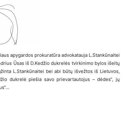
niaus apygardos prokuratūra advokatauja L.Stankūnaitei
ndrius Ūsas iš D.Kedžio dukrelės tvirkinimo bylos išeitų
inta L.Stankūnaitei bei abi būtų išvežtos iš Lietuvos,
žio dukrelė piešia savo prievartautojus – dėdes“, jų
mus“…