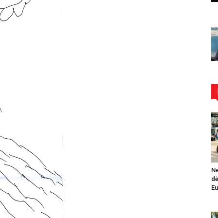
Ne
dė
Eu