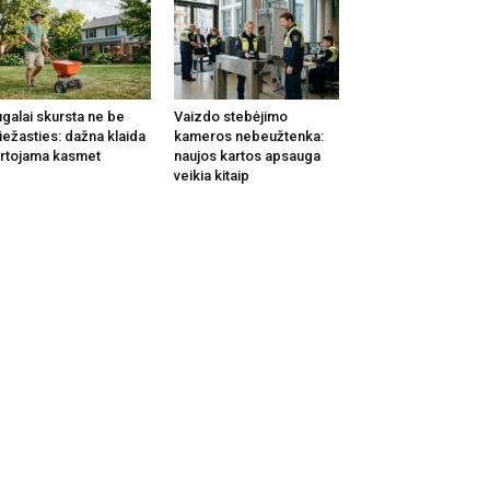
galai skursta ne be
Vaizdo stebėjimo
iežasties: dažna klaida
kameros nebeužtenka:
rtojama kasmet
naujos kartos apsauga
veikia kitaip