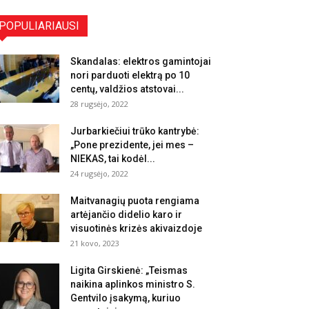
POPULIARIAUSI
Skandalas: elektros gamintojai
nori parduoti elektrą po 10
centų, valdžios atstovai...
28 rugsėjo, 2022
Jurbarkiečiui trūko kantrybė:
„Pone prezidente, jei mes –
NIEKAS, tai kodėl...
24 rugsėjo, 2022
Maitvanagių puota rengiama
artėjančio didelio karo ir
visuotinės krizės akivaizdoje
21 kovo, 2023
Ligita Girskienė: „Teismas
naikina aplinkos ministro S.
Gentvilo įsakymą, kuriuo