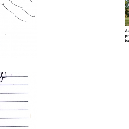
Au
pr
ka