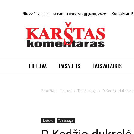
C
Kontaktai
P
Ketvirtadienis, 6 rugpjūčio, 2026
22
Vilnius
LIETUVA
PASAULIS
LAISVALAIKIS
Pradžia
Lietuva
Teisėsauga
D.Kedžio dukrelė p
Lietuva
Teisėsauga