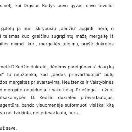
usmetį, kai Drąsius Kedys buvo gyvas, savo tėveliui
 galėtų ją nuo iškrypusių „dėdžių“ apginti, nėra, o
d teismas kuo greičiau sugrąžintų mažą mergaitę iš
aitės mamai, kuri, mergaitės teigimu, prašė dukrelės
ametė D.Kedžio dukrelė „dėdėms pareigūnams“ daug ką
“ to neužtenka, kad „dėdės prievartautojai“ būtų
os mergaitės prievartavimą. Neužtenka ir Valstybinės
d mergaitė nemeluoja ir sako tiesą. Priešingai – užuot
atsakomybėn D. Kedžio dukrelės prievartautojus,
ų agentūra, bando visuomenėje suformuoti visiškai kitą
o nei tvirkinta, nei prievartauta, nors…
už save.