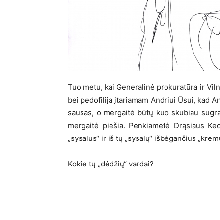
Tuo metu, kai Generalinė prokuratūra ir Vil
bei pedofilija įtariamam Andriui Ūsui, kad A
sausas, o mergaitė būtų kuo skubiau sugrąž
mergaitė piešia. Penkiametė Drąsiaus Ked
„sysalus“ ir iš tų „sysalų“ išbėgančius „kre
Kokie tų „dėdžių“ vardai?