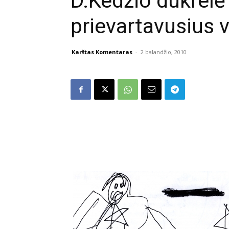
D.Kedžio dukrelė 
prievartavusius 
Karštas Komentaras
-
2 balandžio, 2010