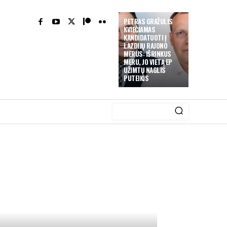
PETRAS GRAŽULIS
KVIEČIAMAS
KANDIDATUOTI Į
LAZDIJŲ RAJONO
MERUS: IŠRINKUS
MERU, JO VIETĄ EP
UŽIMTŲ NAGLIS
PUTEIKIS