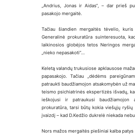
„Andrius, Jonas ir Aidas“, – dar prieš p
pasakojo mergaitė.
Tačiau šiandien mergaitės tėvelio, kuris
Generalinė prokuratūra suinteresuota, ka
laikinosios globėjos tetos Neringos merg
„nieko nepasakoti“…
Keletą valandų trukusiose apklausose maž
papasakojo. Tačiau „dėdėms pareigūnams
patraukti baudžiamojon atsakomybėn už maž
teismo psichiatrinės ekspertizės išvadų, ka
ieškojusi ir patraukusi baudžiamojon 
prokuratūra, tarsi būtų kokia viešųjų ryši
įvaizdį – kad D.Kedžio dukrelė niekada nebuv
Nors mažos mergaitės piešiniai kalba patys 