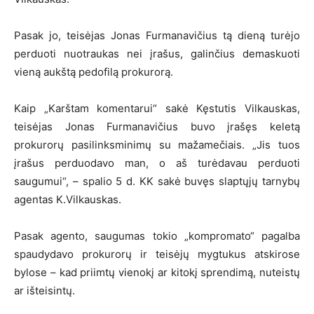
Pasak jo, teisėjas Jonas Furmanavičius tą dieną turėjo
perduoti nuotraukas nei įrašus, galinčius demaskuoti
vieną aukštą pedofilą prokurorą.
Kaip „Karštam komentarui“ sakė Kęstutis Vilkauskas,
teisėjas Jonas Furmanavičius buvo įrašęs keletą
prokurorų pasilinksminimų su mažamečiais. „Jis tuos
įrašus perduodavo man, o aš turėdavau perduoti
saugumui“, – spalio 5 d. KK sakė buvęs slaptųjų tarnybų
agentas K.Vilkauskas.
Pasak agento, saugumas tokio „kompromato“ pagalba
spaudydavo prokurorų ir teisėjų mygtukus atskirose
bylose – kad priimtų vienokį ar kitokį sprendimą, nuteistų
ar išteisintų.