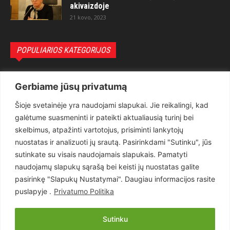
akivaizdoje
21 kovo, 2023
POPULIARIOS KATEGORIJOS
Politika
3281
Gerbiame jūsų privatumą
Nuomonės
2174
Šioje svetainėje yra naudojami slapukai. Jie reikalingi, kad
Teisėsauga
1497
galėtume suasmeninti ir pateikti aktualiausią turinį bei
Aktualu
1373
skelbimus, atpažinti vartotojus, prisiminti lankytojų
Lietuva
619
nuostatas ir analizuoti jų srautą. Pasirinkdami "Sutinku", jūs
sutinkate su visais naudojamais slapukais. Pamatyti
Pasaulis
560
naudojamų slapukų sąrašą bei keisti jų nuostatas galite
Статьи на русском
282
pasirinkę "Slapukų Nustatymai". Daugiau informacijos rasite
Articles in english
160
puslapyje .
Privatumo Politika
Muzika
116
Sutinku