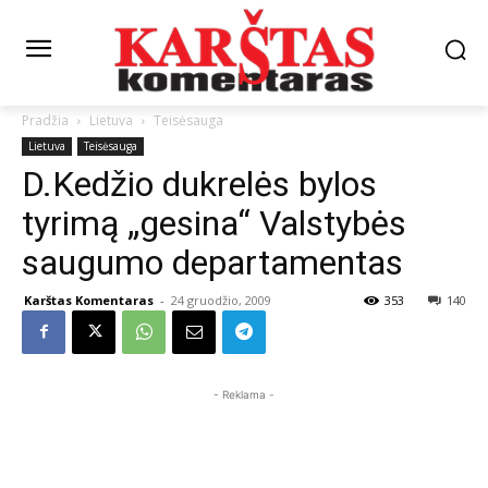
Pradžia
Lietuva
Teisėsauga
Lietuva
Teisėsauga
D.Kedžio dukrelės bylos
tyrimą „gesina“ Valstybės
saugumo departamentas
Karštas Komentaras
-
24 gruodžio, 2009
353
140
- Reklama -