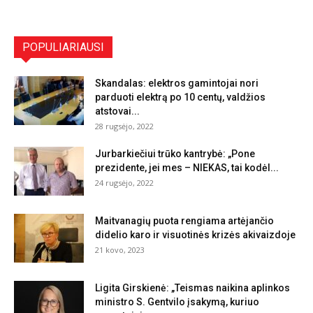
POPULIARIAUSI
Skandalas: elektros gamintojai nori
parduoti elektrą po 10 centų, valdžios
atstovai...
28 rugsėjo, 2022
Jurbarkiečiui trūko kantrybė: „Pone
prezidente, jei mes – NIEKAS, tai kodėl...
24 rugsėjo, 2022
Maitvanagių puota rengiama artėjančio
didelio karo ir visuotinės krizės akivaizdoje
21 kovo, 2023
Ligita Girskienė: „Teismas naikina aplinkos
ministro S. Gentvilo įsakymą, kuriuo