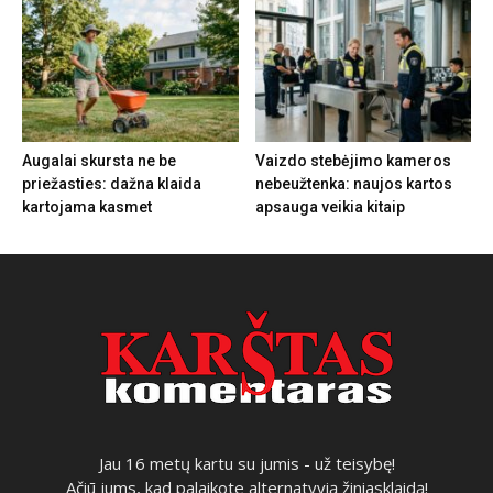
Augalai skursta ne be
Vaizdo stebėjimo kameros
priežasties: dažna klaida
nebeužtenka: naujos kartos
kartojama kasmet
apsauga veikia kitaip
Jau 16 metų kartu su jumis - už teisybę!
Ačiū jums, kad palaikote alternatyvią žiniasklaidą!