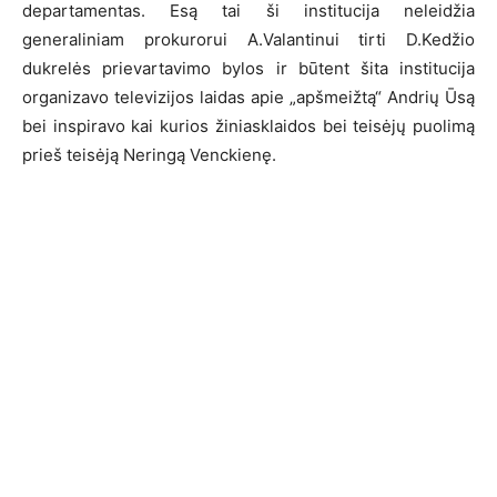
departamentas. Esą tai ši institucija neleidžia
generaliniam prokurorui A.Valantinui tirti D.Kedžio
dukrelės prievartavimo bylos ir būtent šita institucija
organizavo televizijos laidas apie „apšmeižtą“ Andrių Ūsą
bei inspiravo kai kurios žiniasklaidos bei teisėjų puolimą
prieš teisėją Neringą Venckienę.