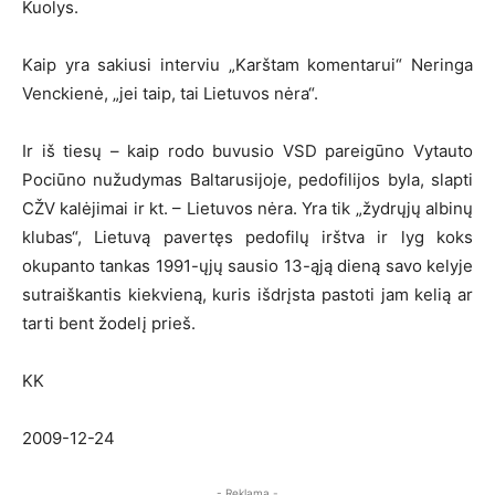
Kuolys.
Kaip yra sakiusi interviu „Karštam komentarui“ Neringa
Venckienė, „jei taip, tai Lietuvos nėra“.
Ir iš tiesų – kaip rodo buvusio VSD pareigūno Vytauto
Pociūno nužudymas Baltarusijoje, pedofilijos byla, slapti
CŽV kalėjimai ir kt. – Lietuvos nėra. Yra tik „žydrųjų albinų
klubas“, Lietuvą pavertęs pedofilų irštva ir lyg koks
okupanto tankas 1991-ųjų sausio 13-ąją dieną savo kelyje
sutraiškantis kiekvieną, kuris išdrįsta pastoti jam kelią ar
tarti bent žodelį prieš.
KK
2009-12-24
- Reklama -