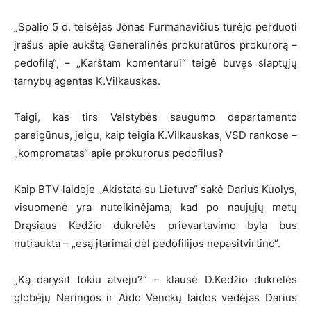
„Spalio 5 d. teisėjas Jonas Furmanavičius turėjo perduoti
įrašus apie aukštą Generalinės prokuratūros prokurorą –
pedofilą“, – „Karštam komentarui“ teigė buvęs slaptųjų
tarnybų agentas K.Vilkauskas.
Taigi, kas tirs Valstybės saugumo departamento
pareigūnus, jeigu, kaip teigia K.Vilkauskas, VSD rankose –
„kompromatas“ apie prokurorus pedofilus?
Kaip BTV laidoje „Akistata su Lietuva“ sakė Darius Kuolys,
visuomenė yra nuteikinėjama, kad po naujųjų metų
Drąsiaus Kedžio dukrelės prievartavimo byla bus
nutraukta – „esą įtarimai dėl pedofilijos nepasitvirtino“.
„Ką darysit tokiu atveju?“ – klausė D.Kedžio dukrelės
globėjų Neringos ir Aido Venckų laidos vedėjas Darius