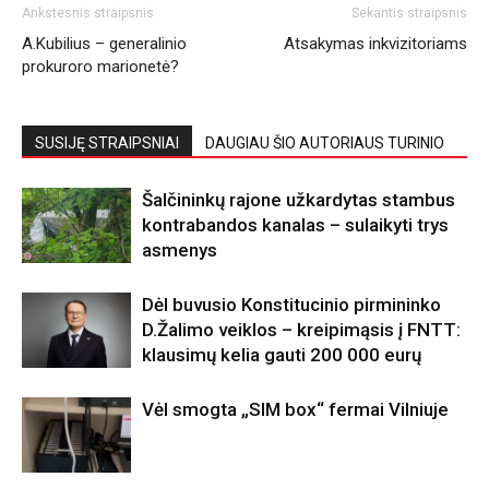
Ankstesnis straipsnis
Sekantis straipsnis
A.Kubilius – generalinio
Atsakymas inkvizitoriams
prokuroro marionetė?
SUSIJĘ STRAIPSNIAI
DAUGIAU ŠIO AUTORIAUS TURINIO
Šalčininkų rajone užkardytas stambus
kontrabandos kanalas – sulaikyti trys
asmenys
Dėl buvusio Konstitucinio pirmininko
D.Žalimo veiklos – kreipimąsis į FNTT:
klausimų kelia gauti 200 000 eurų
Vėl smogta „SIM box“ fermai Vilniuje