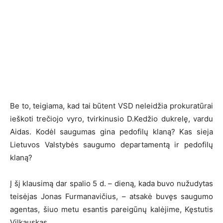
Be to, teigiama, kad tai būtent VSD neleidžia prokuratūrai
ieškoti trečiojo vyro, tvirkinusio D.Kedžio dukrelę, vardu
Aidas. Kodėl saugumas gina pedofilų klaną? Kas sieja
Lietuvos Valstybės saugumo departamentą ir pedofilų
klaną?
Į šį klausimą dar spalio 5 d. – dieną, kada buvo nužudytas
teisėjas Jonas Furmanavičius, – atsakė buvęs saugumo
agentas, šiuo metu esantis pareigūnų kalėjime, Kęstutis
Vilkauskas.