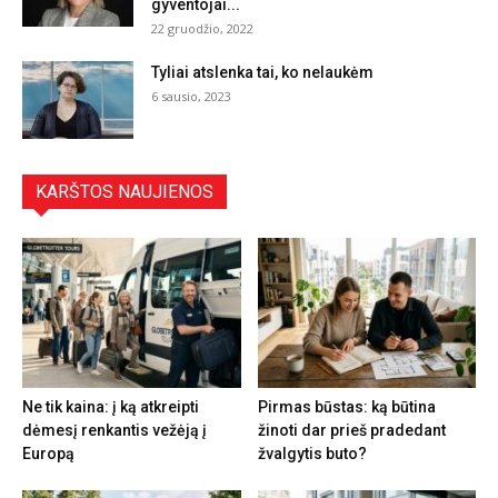
gyventojai...
22 gruodžio, 2022
Tyliai atslenka tai, ko nelaukėm
6 sausio, 2023
KARŠTOS NAUJIENOS
Ne tik kaina: į ką atkreipti
Pirmas būstas: ką būtina
dėmesį renkantis vežėją į
žinoti dar prieš pradedant
Europą
žvalgytis buto?