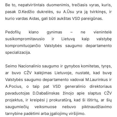
Be to, nepatvirtintais duomenimis, trečiasis vyras, kuris,
pasak D.Kedžio dukrelės, su A.Ūsu yra ją tvirkinęs, ir
kurio vardas Aidas, gali būti aukštas VSD pareigūnas.
Pedofilų klano gynimas – ne vienintelė
susikompromitavusio ir Lietuvą kaip valstybę
kompromituojančio Valstybės saugumo departamento
specializacija.
Seimo Nacionalinio saugumo ir gynybos komitetas, tyręs,
ar buvo CŽV kalėjimas Lietuvoje, nustatė, kad buvę
Valstybės saugumo departamento vadovai M.Laurinkus ir
A.Pocius, o taip pat VSD generalinio direktoriaus
pavaduotojas D.Dabašinskas žinojo apie slaptus CŽV
projektus, ir kreipėsi į prokuratūrą, kad ši ištirtų, ar šių
saugumiečių veiksmuose nebuvo piktnaudžiavimo
tarnybine padėtimi arba įgaliojimų viršijimo.