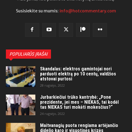
Susisiekite su mumis:
info@hotcommentary.com
POPULIARŪS ĮRAŠAI
Skandalas: elektros gamintojai nori
parduoti elektrą po 10 centų, valdžios
atstovai purtosi
28 rugsėjo, 2022
Jurbarkiečiui trūko kantrybė: „Pone
prezidente, jei mes – NIEKAS, tai kodėl
tas NIEKAS turi mokėti mokesčius?“
24 rugsėjo, 2022
Maitvanagių puota rengiama artėjančio
didelio karo ir visuotinės krizės