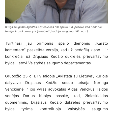
Buvęs saugumo agentas K.Vilkauskas dar spalio 5 d. pasakė, kad pedofilai
teisėjai ir prokurorai yra 'pakabinti' juodojo saugumo (KK nuotr.)
Tvirtinasi jau pirmomis spalio dienomis „Karšto
komentaro“ paskelbta versija, kad už pedofilų klano – ir
konkrečiai už Drąsiaus Kedžio dukrelės prievartavimo
bylos – stovi Valstybės saugumo departamentas.
Gruodžio 23 d. BTV laidoje „Akistata su Lietuva“, kurioje
dalyvavo Drąsiaus Kedžio sesuo teisėja Neringa
Venckienė ir jos vyras advokatas Aidas Venckus, laidos
vedėjas Darius Kuolys pasakė, kad, žiniasklaidos
duomenimis, Drąsiaus Kedžio dukrelės prievartavimo
bylos tyrimą kontroliuoja Valstybės saugumo