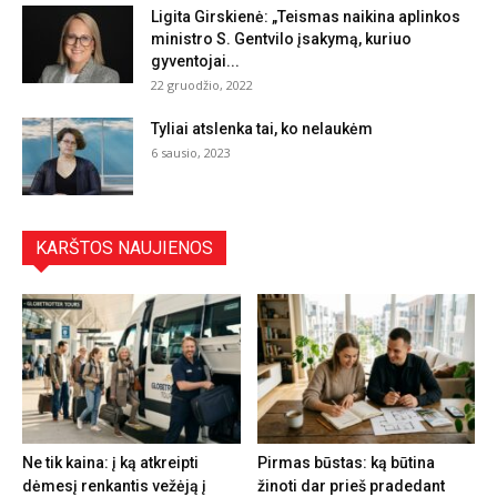
Ligita Girskienė: „Teismas naikina aplinkos
ministro S. Gentvilo įsakymą, kuriuo
gyventojai...
22 gruodžio, 2022
Tyliai atslenka tai, ko nelaukėm
6 sausio, 2023
KARŠTOS NAUJIENOS
Ne tik kaina: į ką atkreipti
Pirmas būstas: ką būtina
dėmesį renkantis vežėją į
žinoti dar prieš pradedant