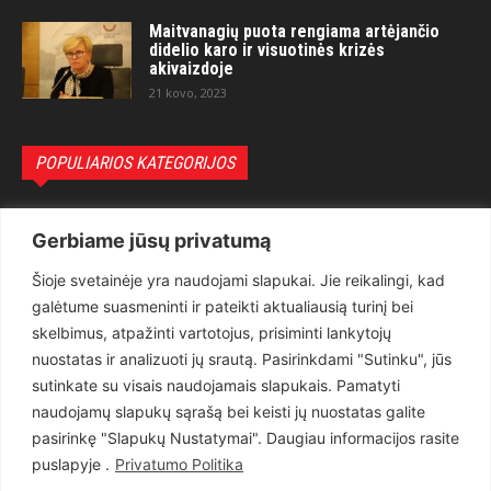
Maitvanagių puota rengiama artėjančio
didelio karo ir visuotinės krizės
akivaizdoje
21 kovo, 2023
POPULIARIOS KATEGORIJOS
Politika
3281
Gerbiame jūsų privatumą
Nuomonės
2174
Šioje svetainėje yra naudojami slapukai. Jie reikalingi, kad
Teisėsauga
1497
galėtume suasmeninti ir pateikti aktualiausią turinį bei
Aktualu
1373
skelbimus, atpažinti vartotojus, prisiminti lankytojų
Lietuva
619
nuostatas ir analizuoti jų srautą. Pasirinkdami "Sutinku", jūs
sutinkate su visais naudojamais slapukais. Pamatyti
Pasaulis
560
naudojamų slapukų sąrašą bei keisti jų nuostatas galite
Статьи на русском
282
pasirinkę "Slapukų Nustatymai". Daugiau informacijos rasite
Articles in english
160
puslapyje .
Privatumo Politika
Muzika
116