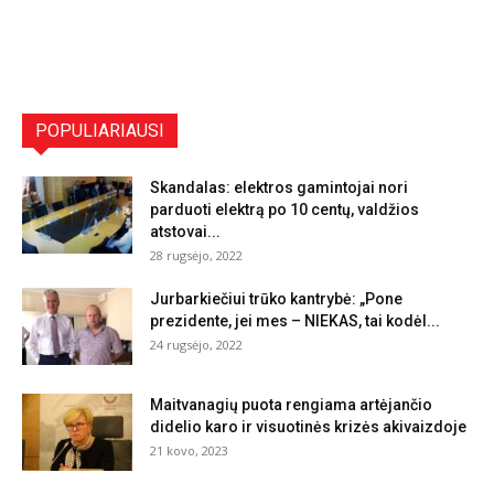
POPULIARIAUSI
Skandalas: elektros gamintojai nori
parduoti elektrą po 10 centų, valdžios
atstovai...
28 rugsėjo, 2022
Jurbarkiečiui trūko kantrybė: „Pone
prezidente, jei mes – NIEKAS, tai kodėl...
24 rugsėjo, 2022
Maitvanagių puota rengiama artėjančio
didelio karo ir visuotinės krizės akivaizdoje
21 kovo, 2023