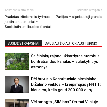
Ankstesnis straipsnis
Sekantis straipsnis
Pradėtas ikiteisminis tyrimas
Partijos – silpniausioji grandis
juridiniam asmeniui –
Socialistiniam liaudies frontui
SUSIJĘ STRAIPSNIAI
DAUGIAU ŠIO AUTORIAUS TURINIO
Šalčininkų rajone užkardytas stambus
kontrabandos kanalas – sulaikyti trys
asmenys
Dėl buvusio Konstitucinio pirmininko
D.Žalimo veiklos – kreipimąsis į FNTT:
klausimų kelia gauti 200 000 eurų
Vėl smogta „SIM box“ fermai Vilniuje