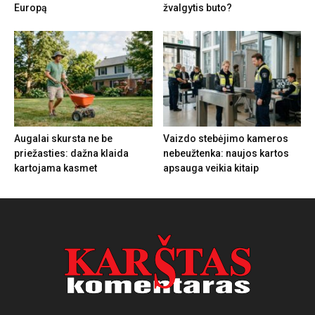
Europą
žvalgytis buto?
Augalai skursta ne be
Vaizdo stebėjimo kameros
priežasties: dažna klaida
nebeužtenka: naujos kartos
kartojama kasmet
apsauga veikia kitaip