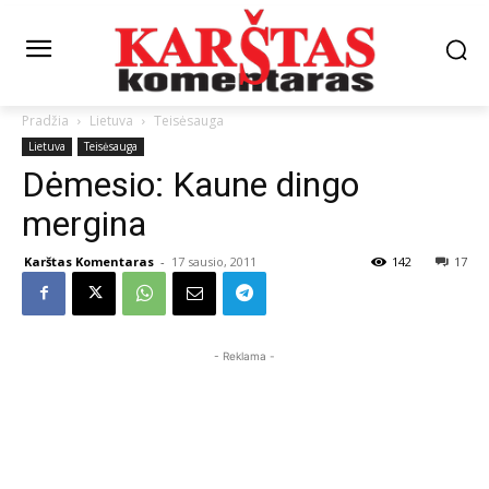
Pradžia
Lietuva
Teisėsauga
Lietuva
Teisėsauga
Dėmesio: Kaune dingo
mergina
Karštas Komentaras
-
17 sausio, 2011
142
17
- Reklama -