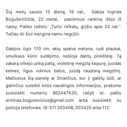
Šių metų sausio 13 dieną, 19 val., Gabija Ingrida
Boguševičiūtė, 22 metai, pasiėmusi rankinę išėjo iš
namų. Paliko raštelį: „Turiu reikalų, grįšiu apie 23 val.“.
Tačiau iki šiol mergina namo negrįžo.
Gabijos ūgis 170 cm, akių spalva mėlyna, rudi plaukai,
smulkaus kūno sudėjimo, nešioja dantų plokštelę. Tą
vakarą vilkėjo pilką paltą, violetinę megztą kepurę, juodas
kelnes, ilgus odinius batus, juodą raudoną megztinį.
Mačiusius šią panelę ar žinančius, kur ji galėtų būti, ar
galinčius suteikti kitos naudingos informacijos, prašome
susisiekti numeriu 862447430, rašyti el. paštu
arminas.bogusevicius@gmail.com arba susisiekti su
policija telefonais: (8-37) 303406, 303420 arba 112.