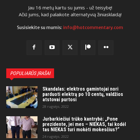
Jau 16 metų kartu su jumis - už teisybę!
Ačiū jums, kad palaikote alternatyvią žiniasklaidą!
Susisiekite su mumis:
info@hotcommentary.com
POPULIARŪS ĮRAŠAI
Skandalas: elektros gamintojai nori
parduoti elektrą po 10 centų, valdžios
atstovai purtosi
28 rugsėjo, 2022
Jurbarkiečiui trūko kantrybė: „Pone
prezidente, jei mes – NIEKAS, tai kodėl
tas NIEKAS turi mokėti mokesčius?“
24 rugsėjo, 2022