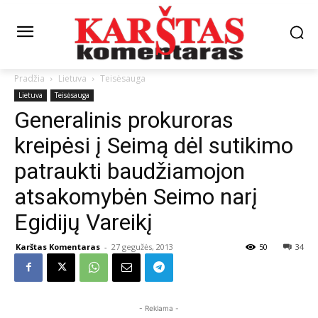
Pradžia
Lietuva
Teisėsauga
Lietuva
Teisėsauga
Generalinis prokuroras
kreipėsi į Seimą dėl sutikimo
patraukti baudžiamojon
atsakomybėn Seimo narį
Egidijų Vareikį
Karštas Komentaras
-
27 gegužės, 2013
50
34
- Reklama -