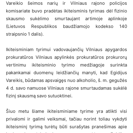
Vareikio šeimos narių ir Vilniaus rajono policijos
komisariate buvo pradėtas ikiteisminis tyrimas dėl fizinio
skausmo sukėlimo smurtaujant artimoje aplinkoje
(Lietuvos Respublikos baudžiamojo kodekso 140
straipsnio 1 dalis).
Ikiteisminiam tyrimui vadovaujančių Vilniaus apygardos
prokuratūros Vilniaus apylinkės prokuratūros prokurorų
vertinimu ikiteisminio tyrimo medžiagoje surinkta
pakankamai duomenų leidžiančių manyti, kad Egidijus
Vareikis, būdamas apsvaigęs nuo alkoholio, š. m. gegužės
4 d. savo namuose Vilniaus rajone smurtaudamas sukėlė
fizinį skausmą savo sutuoktinei.
Šiuo metu šiame ikiteisminiame tyrime yra atlikti visi
privalomi ir galimi veiksmai, tačiau norint toliau vykdyti
ikiteisminį tyrimą turėtų būti surašytas pranešimas apie