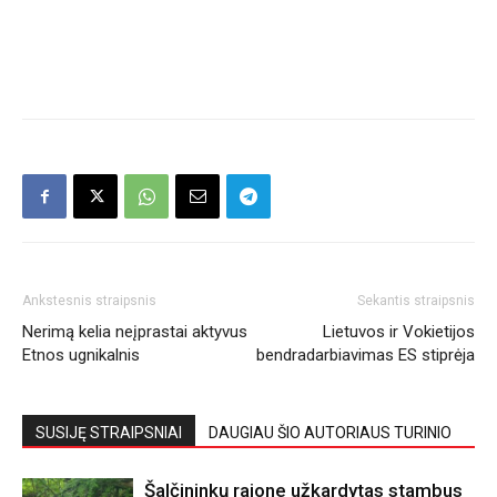
Ankstesnis straipsnis
Sekantis straipsnis
Nerimą kelia neįprastai aktyvus
Lietuvos ir Vokietijos
Etnos ugnikalnis
bendradarbiavimas ES stiprėja
SUSIJĘ STRAIPSNIAI
DAUGIAU ŠIO AUTORIAUS TURINIO
Šalčininkų rajone užkardytas stambus