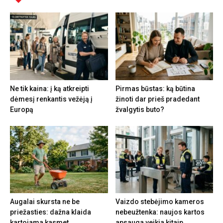
Ne tik kaina: į ką atkreipti
Pirmas būstas: ką būtina
dėmesį renkantis vežėją į
žinoti dar prieš pradedant
Europą
žvalgytis buto?
Augalai skursta ne be
Vaizdo stebėjimo kameros
priežasties: dažna klaida
nebeužtenka: naujos kartos
kartojama kasmet
apsauga veikia kitaip