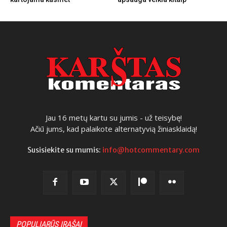
Jau 16 metų kartu su jumis - už teisybę!
Ačiū jums, kad palaikote alternatyvią žiniasklaidą!
Susisiekite su mumis:
info@hotcommentary.com
POPULIARŪS ĮRAŠAI