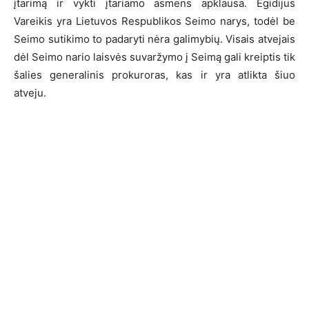
įtarimą ir vykti įtariamo asmens apklausa. Egidijus
Vareikis yra Lietuvos Respublikos Seimo narys, todėl be
Seimo sutikimo to padaryti nėra galimybių. Visais atvejais
dėl Seimo nario laisvės suvaržymo į Seimą gali kreiptis tik
šalies generalinis prokuroras, kas ir yra atlikta šiuo
atveju.