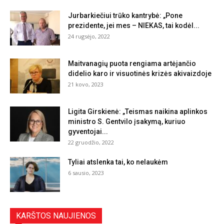
Jurbarkiečiui trūko kantrybė: „Pone
prezidente, jei mes – NIEKAS, tai kodėl...
24 rugsėjo, 2022
Maitvanagių puota rengiama artėjančio
didelio karo ir visuotinės krizės akivaizdoje
21 kovo, 2023
Ligita Girskienė: „Teismas naikina aplinkos
ministro S. Gentvilo įsakymą, kuriuo
gyventojai...
22 gruodžio, 2022
Tyliai atslenka tai, ko nelaukėm
6 sausio, 2023
KARŠTOS NAUJIENOS