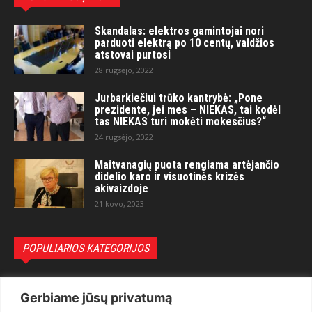
Skandalas: elektros gamintojai nori
parduoti elektrą po 10 centų, valdžios
atstovai purtosi
28 rugsėjo, 2022
Jurbarkiečiui trūko kantrybė: „Pone
prezidente, jei mes – NIEKAS, tai kodėl
tas NIEKAS turi mokėti mokesčius?“
24 rugsėjo, 2022
Maitvanagių puota rengiama artėjančio
didelio karo ir visuotinės krizės
akivaizdoje
21 kovo, 2023
POPULIARIOS KATEGORIJOS
Politika
3281
Gerbiame jūsų privatumą
Nuomonės
2174