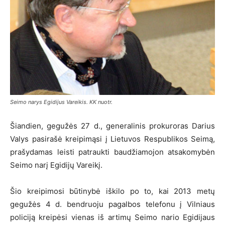
Seimo narys Egidijus Vareikis. KK nuotr.
Šiandien, gegužės 27 d., generalinis prokuroras Darius
Valys pasirašė kreipimąsi į Lietuvos Respublikos Seimą,
prašydamas leisti patraukti baudžiamojon atsakomybėn
Seimo narį Egidijų Vareikį.
Šio kreipimosi būtinybė iškilo po to, kai 2013 metų
gegužės 4 d. bendruoju pagalbos telefonu į Vilniaus
policiją kreipėsi vienas iš artimų Seimo nario Egidijaus