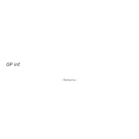
GP inf.
- Reklama -