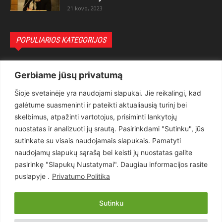
21 kovo, 2023
POPULIARIOS KATEGORIJOS
Politika
3281
Gerbiame jūsų privatumą
Nuomonės
2174
Šioje svetainėje yra naudojami slapukai. Jie reikalingi, kad
Teisėsauga
1497
galėtume suasmeninti ir pateikti aktualiausią turinį bei
Aktualu
1373
skelbimus, atpažinti vartotojus, prisiminti lankytojų
Lietuva
619
nuostatas ir analizuoti jų srautą. Pasirinkdami "Sutinku", jūs
sutinkate su visais naudojamais slapukais. Pamatyti
Pasaulis
560
naudojamų slapukų sąrašą bei keisti jų nuostatas galite
Статьи на русском
282
pasirinkę "Slapukų Nustatymai". Daugiau informacijos rasite
Articles in english
160
puslapyje .
Privatumo Politika
Muzika
116
Sutinku