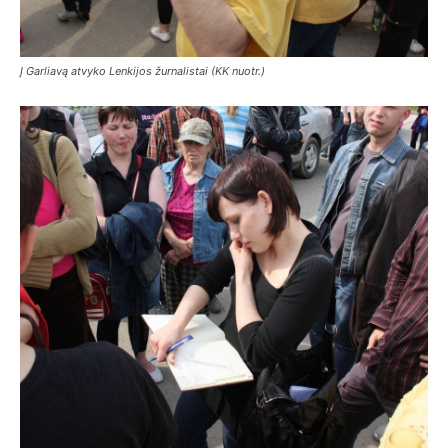
Į Garliavą atvyko Lenkijos žurnalistai (KK nuotr.)