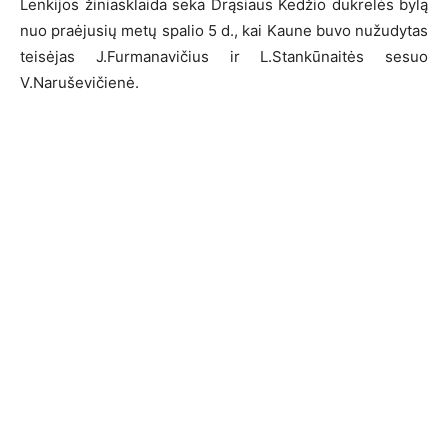
Lenkijos žiniasklaida seka Drąsiaus Kedžio dukrelės bylą
nuo praėjusių metų spalio 5 d., kai Kaune buvo nužudytas
teisėjas J.Furmanavičius ir L.Stankūnaitės sesuo
V.Naruševičienė.