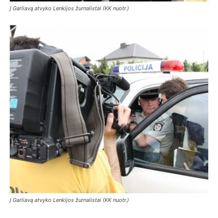
Į Garliavą atvyko Lenkijos žurnalistai (KK nuotr.)
Į Garliavą atvyko Lenkijos žurnalistai (KK nuotr.)