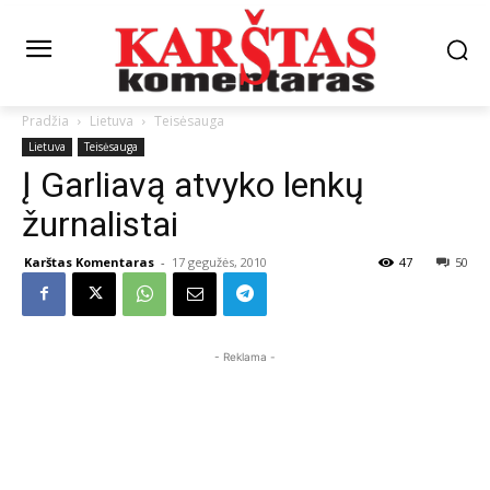
Pradžia
Lietuva
Teisėsauga
Lietuva
Teisėsauga
Į Garliavą atvyko lenkų
žurnalistai
Karštas Komentaras
-
17 gegužės, 2010
47
50
- Reklama -