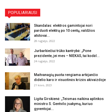
POPULIARIAUSI
Skandalas: elektros gamintojai nori
parduoti elektrą po 10 centų, valdžios
atstovai...
28 rugsėjo, 2022
Jurbarkiečiui trūko kantrybė: „Pone
prezidente, jei mes – NIEKAS, tai kodėl...
24 rugsėjo, 2022
Maitvanagių puota rengiama artėjančio
didelio karo ir visuotinės krizės akivaizdoje
21 kovo, 2023
Ligita Girskienė: „Teismas naikina aplinkos
ministro S. Gentvilo įsakymą, kuriuo
gyventojai...