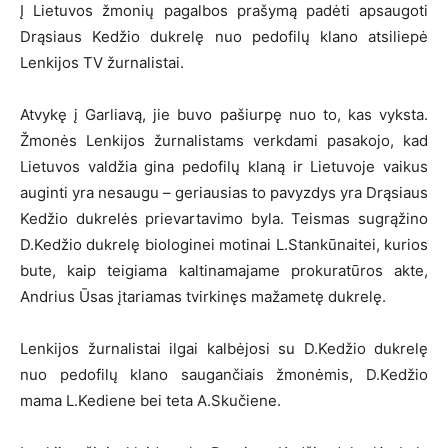
Į Lietuvos žmonių pagalbos prašymą padėti apsaugoti
Drąsiaus Kedžio dukrelę nuo pedofilų klano atsiliepė
Lenkijos TV žurnalistai.
Atvykę į Garliavą, jie buvo pašiurpę nuo to, kas vyksta.
Žmonės Lenkijos žurnalistams verkdami pasakojo, kad
Lietuvos valdžia gina pedofilų klaną ir Lietuvoje vaikus
auginti yra nesaugu – geriausias to pavyzdys yra Drąsiaus
Kedžio dukrelės prievartavimo byla. Teismas sugrąžino
D.Kedžio dukrelę biologinei motinai L.Stankūnaitei, kurios
bute, kaip teigiama kaltinamajame prokuratūros akte,
Andrius Ūsas įtariamas tvirkinęs mažametę dukrelę.
Lenkijos žurnalistai ilgai kalbėjosi su D.Kedžio dukrelę
nuo pedofilų klano saugančiais žmonėmis, D.Kedžio
mama L.Kediene bei teta A.Skučiene.