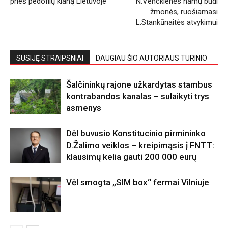
prieš pedofilų klaną Lietuvoje
N.Venckienės namų budi
žmonės, ruošiamasi
L.Stankūnaitės atvykimui
SUSIJĘ STRAIPSNIAI
DAUGIAU ŠIO AUTORIAUS TURINIO
Šalčininkų rajone užkardytas stambus
kontrabandos kanalas – sulaikyti trys
asmenys
Dėl buvusio Konstitucinio pirmininko
D.Žalimo veiklos – kreipimąsis į FNTT:
klausimų kelia gauti 200 000 eurų
Vėl smogta „SIM box“ fermai Vilniuje