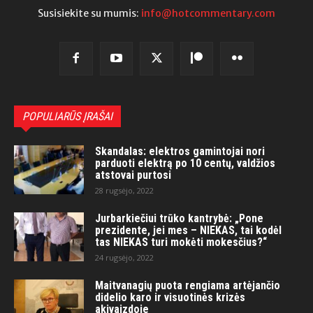
Susisiekite su mumis:
info@hotcommentary.com
POPULIARŪS ĮRAŠAI
Skandalas: elektros gamintojai nori
parduoti elektrą po 10 centų, valdžios
atstovai purtosi
28 rugsėjo, 2022
Jurbarkiečiui trūko kantrybė: „Pone
prezidente, jei mes – NIEKAS, tai kodėl
tas NIEKAS turi mokėti mokesčius?“
24 rugsėjo, 2022
Maitvanagių puota rengiama artėjančio
didelio karo ir visuotinės krizės
akivaizdoje