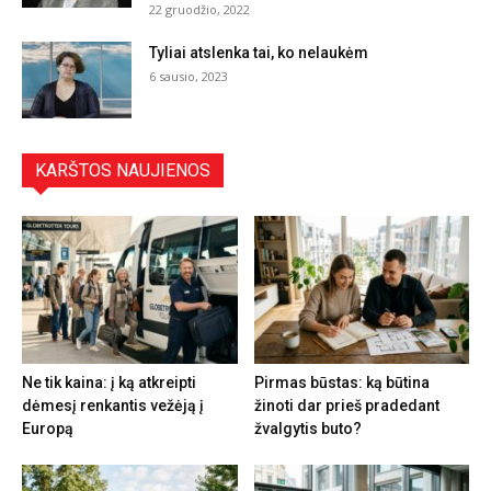
22 gruodžio, 2022
Tyliai atslenka tai, ko nelaukėm
6 sausio, 2023
KARŠTOS NAUJIENOS
Ne tik kaina: į ką atkreipti
Pirmas būstas: ką būtina
dėmesį renkantis vežėją į
žinoti dar prieš pradedant
Europą
žvalgytis buto?