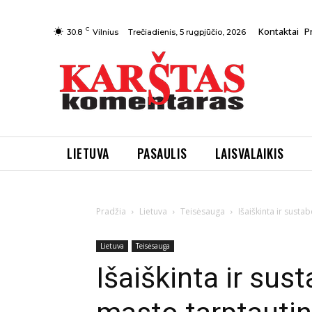
C
Kontaktai
P
Trečiadienis, 5 rugpjūčio, 2026
30.8
Vilnius
LIETUVA
PASAULIS
LAISVALAIKIS
Pradžia
Lietuva
Teisėsauga
Išaiškinta ir susta
Lietuva
Teisėsauga
Išaiškinta ir sust