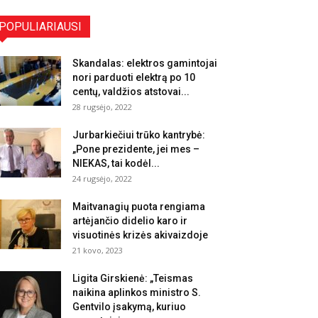
POPULIARIAUSI
Skandalas: elektros gamintojai
nori parduoti elektrą po 10
centų, valdžios atstovai...
28 rugsėjo, 2022
Jurbarkiečiui trūko kantrybė:
„Pone prezidente, jei mes –
NIEKAS, tai kodėl...
24 rugsėjo, 2022
Maitvanagių puota rengiama
artėjančio didelio karo ir
visuotinės krizės akivaizdoje
21 kovo, 2023
Ligita Girskienė: „Teismas
naikina aplinkos ministro S.
Gentvilo įsakymą, kuriuo