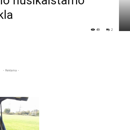
nio nusikalstamo
kla
49
2
- Reklama -