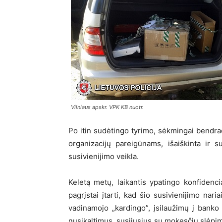
Vilniaus apskr. VPK KB nuotr.
Po itin sudėtingo tyrimo, sėkmingai bendrada
organizacijų pareigūnams, išaiškinta ir s
susivienijimo veikla.
Keletą metų, laikantis ypatingo konfiden
pagrįstai įtarti, kad šio susivienijimo nari
vadinamojo „kardingo”, įsilaužimų į banko
nusikaltimus, susijusius su mokesčių slėp