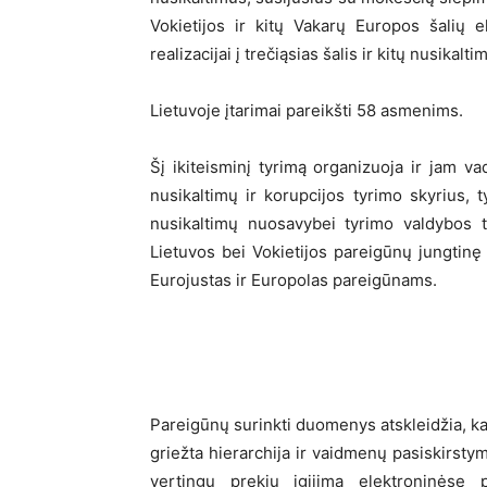
Vokietijos ir kitų Vakarų Europos šalių 
realizacijai į trečiąsias šalis ir kitų nusikalt
Lietuvoje įtarimai pareikšti 58 asmenims.
Šį ikiteisminį tyrimą organizuoja ir jam 
nusikaltimų ir korupcijos tyrimo skyrius, t
nusikaltimų nuosavybei tyrimo valdybos t
Lietuvos bei Vokietijos pareigūnų jungtinę 
Eurojustas ir Europolas pareigūnams.
Pareigūnų surinkti duomenys atskleidžia, 
griežta hierarchija ir vaidmenų pasiskirsty
vertingų prekių įgijimą elektroninėse 