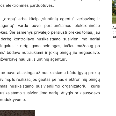
jos elektroninės parduotuvės.
„dropų“ arba kitaip „siuntinių agentų“ verbavimą ir
ų agentų“ vardu buvo persiunčiamos elektroninėse
Au
ės. Šie asmenys privalėjo persiųsti prekes toliau, jau
pr
ka
 darbą kontroliavę nusikalstamo susivienijimo nariai
a legalus ir netgi gana pelningas, tačiau maždaug po
ais“ būdavo nutraukiami ir jokių pinigų jie negaudavo.
 užverbavę naujus „siuntinių agentus“.
rupė buvo atsakinga už nusikalstamu būdu įgytų prekių
vimą. Iš realizacijos gautas pelnas elektroninių pinigų
amas nusikalstamo susivienijimo organizatoriui, kuris
usikalstamo susivienijimo narių. Atlygis priklausydavo
 produktyvumo.