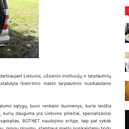
rbiaujant Lietuvos, užsienio institucijų ir tarptautinių
ustabdyta išskirtinio masto tarptautinio nusikalstamo
cialumo sąlygų, buvo renkami duomenys, kurie leidžia
ai, kurių dauguma yra Lietuvos piliečiai, specializavosi
 sąskaitas, BOTNET naudojimo srityje, taip pat vykdė
imu, pinigų plovimu, stambaus masto nusikalstamu būdu