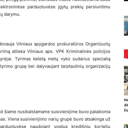
elektroninėse parduotuvėse įgytų prekių persiuntimu
imų darymu.
vadovauja Vilniaus apygardos prokuratūros Organizuotų
yrimą atlieka Vilniaus aps. VPK Kriminalinės policijos
yrėjai. Tyrimas keletą metų vyko sudarius specialią
tyrimo grupę bei dalyvaujant tarptautinių organizacijų
Ne
dė
Eu
kad šiame nusikalstamame susivienijime buvo palaikoma
mas. Viena susivienijimo narių grupė buvo atsakinga už
parduotuvėse naudojant vogtus kreditinių kortelių