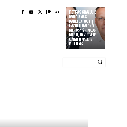
PETRAS GRAŽULIS
KVIEČIAMAS
KANDIDATUOTI Į
LAZDIJŲ RAJONO
MERUS: IŠRINKUS
MERU, JO VIETĄ EP
UŽIMTŲ NAGLIS
PUTEIKIS