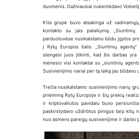
duomenis. Dažniausiai nukentėdavo Vokieti
Kita grupė buvo atsakinga už vadinamųjų 
kontakto su jais palaikymą. „Siuntini
parduotuvėse nusikalstamu būdu įgytos prek
į Rytų Europos šalis. „Siuntinių agentų“
stengėsi juos įtikinti, kad šis darbas yr
mėnesio visi kontaktai su „siuntinių agent
Susivienijimo nariai per tą laiką jau būdavo
Trečia nusikalstamo susivienijimo narių g
priėmimą Rytų Europoje ir šių prekių realiza
ir kriptovaliutos pavidalu buvo persiunči
paskirstydavo uždirbtus pinigus tarp kitų n
nuo asmens pareigų susivienijime ir darbo