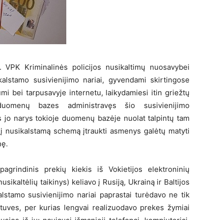
ps. VPK Kriminalinės policijos nusikaltimų nuosavybei
kalstamo susivienijimo nariai, gyvendami skirtingose
i bei tarpusavyje internetu, laikydamiesi itin griežtų
s duomenų bazes administravęs šio susivienijimo
s jo narys tokioje duomenų bazėje nuolat talpintų tam
ti į nusikalstamą schemą įtraukti asmenys galėtų matyti
nę.
pagrindinis prekių kiekis iš Vokietijos elektroninių
sikaltėlių taikinys) keliavo į Rusiją, Ukrainą ir Baltijos
kalstamo susivienijimo nariai paprastai turėdavo ne tik
otuves, per kurias lengvai realizuodavo prekes žymiai