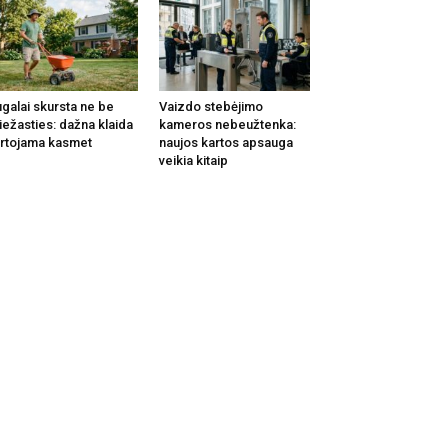
galai skursta ne be
Vaizdo stebėjimo
iežasties: dažna klaida
kameros nebeužtenka:
rtojama kasmet
naujos kartos apsauga
veikia kitaip