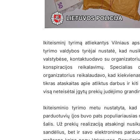
Ikiteisminį tyrimą atliekantys Vilniaus a
tyrimo valdybos tyrėjai nustatė, kad nusi
valstybėse, kontaktuodavo su organizatorium
konspiracijos reikalavimų. Specialia
organizatorius reikalaudavo, kad kiekviena
tikras ataskaitas apie atliktus darbus ir ki
visą neteisėtai įgytų prekių judėjimo grandi
Ikiteisminio tyrimo metu nustatyta, kad 
parduotuvių (jos buvo pats populiariausias nu
šalis. Už prekių realizaciją atsakingi nusi
sandėlius, bet ir savo elektronines pardu