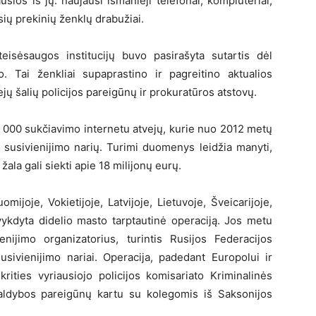
ios iš jų: naujausi išmanieji telefonai, kompiuteriai,
rsių prekinių ženklų drabužiai.
teisėsaugos institucijų buvo pasirašyta sutartis dėl
 Tai ženkliai supaprastino ir pagreitino aktualios
jų šalių policijos pareigūnų ir prokuratūros atstovų.
 000 sukčiavimo internetu atvejų, kurie nuo 2012 metų
o susivienijimo narių. Turimi duomenys leidžia manyti,
ala gali siekti apie 18 milijonų eurų.
mijoje, Vokietijoje, Latvijoje, Lietuvoje, Šveicarijoje,
vykdyta didelio masto tarptautinė operaciją. Jos metu
enijimo organizatorius, turintis Rusijos Federacijos
susivienijimo nariai. Operacija, padedant Europolui ir
rities vyriausiojo policijos komisariato Kriminalinės
valdybos pareigūnų kartu su kolegomis iš Saksonijos