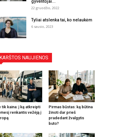
gyventojai...
22 gruodžio, 2022
Tyliai atslenka tai, ko nelaukėm
6 sausio, 2023
KARŠTOS NAUJIENOS
 tik kaina: į ką atkreipti
Pirmas būstas: ką būtina
mesį renkantis vežėją į
žinoti dar prieš
ropą
pradedant žvalgytis
buto?