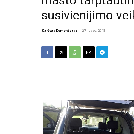
masto tarptauti
susivienijimo vei
Karštas Komentaras
-
27 liepos, 2018