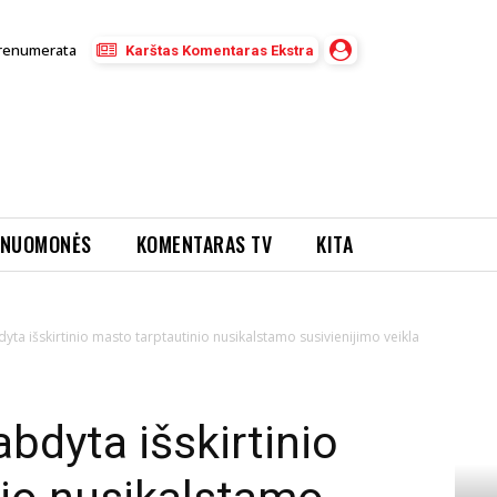
renumerata
Karštas Komentaras Ekstra
NUOMONĖS
KOMENTARAS TV
KITA
bdyta išskirtinio masto tarptautinio nusikalstamo susivienijimo veikla
abdyta išskirtinio