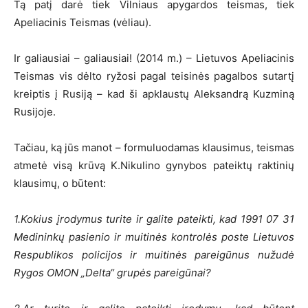
Tą patį darė tiek Vilniaus apygardos teismas, tiek
Apeliacinis Teismas (vėliau).
Ir galiausiai – galiausiai! (2014 m.) – Lietuvos Apeliacinis
Teismas vis dėlto ryžosi pagal teisinės pagalbos sutartį
kreiptis į Rusiją – kad ši apklaustų Aleksandrą Kuzminą
Rusijoje.
Tačiau, ką jūs manot – formuluodamas klausimus, teismas
atmetė visą krūvą K.Nikulino gynybos pateiktų raktinių
klausimų, o būtent:
1.Kokius įrodymus turite ir galite pateikti, kad 1991 07 31
Medininkų pasienio ir muitinės kontrolės poste Lietuvos
Respublikos policijos ir muitinės pareigūnus nužudė
Rygos OMON „Delta“ grupės pareigūnai?