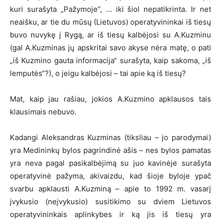
kuri surašyta „Pažymoje“, … iki šiol nepatikrinta. Ir net
neaišku, ar tie du mūsų (Lietuvos) operatyvininkai iš tiesų
buvo nuvykę į Rygą, ar iš tiesų kalbėjosi su A.Kuzminu
(gal A.Kuzminas jų apskritai savo akyse nėra matę, o pati
„iš Kuzmino gauta informacija“ surašyta, kaip sakoma, „iš
lemputės“?), o jeigu kalbėjosi – tai apie ką iš tiesų?
Mat, kaip jau rašiau, jokios A.Kuzmino apklausos tais
klausimais nebuvo.
Kadangi Aleksandras Kuzminas (tiksliau – jo parodymai)
yra Medininkų bylos pagrindinė ašis – nes bylos pamatas
yra neva pagal pasikalbėjimą su juo kavinėje surašyta
operatyvinė pažyma, akivaizdu, kad šioje byloje ypač
svarbu apklausti A.Kuzminą – apie to 1992 m. vasarį
įvykusio (neįvykusio) susitikimo su dviem Lietuvos
operatyvininkais aplinkybes ir ką jis iš tiesų yra