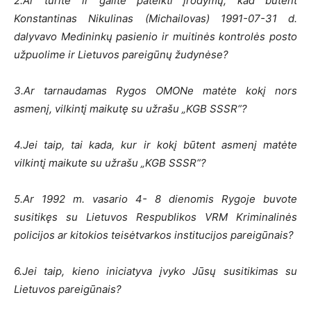
2.Ar turite ir galite pateikti įrodymų, kad būtent
Konstantinas Nikulinas (Michailovas) 1991-07-31 d.
dalyvavo Medininkų pasienio ir muitinės kontrolės posto
užpuolime ir Lietuvos pareigūnų žudynėse?
3.Ar tarnaudamas Rygos OMONe matėte kokį nors
asmenį, vilkintį maikutę su užrašu „KGB SSSR“?
4.Jei taip, tai kada, kur ir kokį būtent asmenį matėte
vilkintį maikute su užrašu „KGB SSSR“?
5.Ar 1992 m. vasario 4- 8 dienomis Rygoje buvote
susitikęs su Lietuvos Respublikos VRM Kriminalinės
policijos ar kitokios teisėtvarkos institucijos pareigūnais?
6.Jei taip, kieno iniciatyva įvyko Jūsų susitikimas su
Lietuvos pareigūnais?