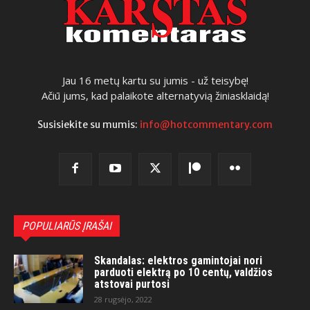
Jau 16 metų kartu su jumis - už teisybę!
Ačiū jums, kad palaikote alternatyvią žiniasklaidą!
Susisiekite su mumis:
info@hotcommentary.com
POPULIARŪS ĮRAŠAI
Skandalas: elektros gamintojai nori
parduoti elektrą po 10 centų, valdžios
atstovai purtosi
28 rugsėjo, 2022