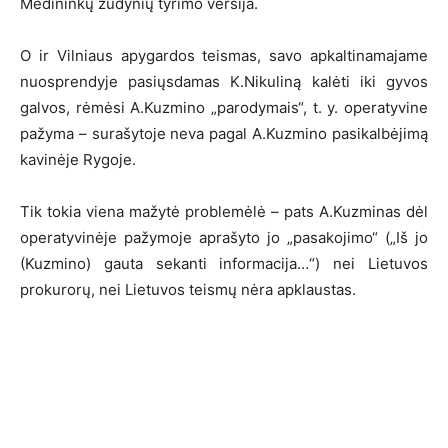
Medininkų žudynių tyrimo versija.
O ir Vilniaus apygardos teismas, savo apkaltinamajame
nuosprendyje pasiųsdamas K.Nikuliną kalėti iki gyvos
galvos, rėmėsi A.Kuzmino „parodymais“, t. y. operatyvine
pažyma – surašytoje neva pagal A.Kuzmino pasikalbėjimą
kavinėje Rygoje.
Tik tokia viena mažytė problemėlė – pats A.Kuzminas dėl
operatyvinėje pažymoje aprašyto jo „pasakojimo“ („Iš jo
(Kuzmino) gauta sekanti informacija…“) nei Lietuvos
prokurorų, nei Lietuvos teismų nėra apklaustas.