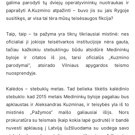
galima parodyti tų dviejų operatyvininkų nuotraukas ir
paprašyti A.Kuzmino atpažinti – buvo jis su jais Rygoje
susitikęs, ar visa tai tėra mūsų teisėsaugos fikcija?
Taip, taip – ta pažyma yra tikrų tikriausiai mistinė: nes
oficialiai ji jokioje teisėtvarkos institucijoje nėra gauta,
tačiau kažkokiu stebuklingu būdu atsidūrė Medininkų
byloje ir citatos iš jos, tarsi oficialūs „Kuzmino
parodymai“, atsirado Vilniaus apygardos teismo
nuosprendyje.
Kalėdos – stebuklų metas. Tad belieka tikėtis kalėdinio
stebuklo: kad 2015 metais Medininkų byloje pagaliau bus
apklaustas ir Aleksandras Kuzminas, ir teisybės yla iš to
mistinės „Pažymos“ maišo galiausiai išlįs. Nors
prokuratūra su teismais (kaip kokia lapė gudrutė) ir bandė
nuvesti apklausą į Latviją (užšluodama su uodega savo