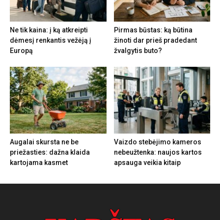
Ne tik kaina: į ką atkreipti
Pirmas būstas: ką būtina
dėmesį renkantis vežėją į
žinoti dar prieš pradedant
Europą
žvalgytis buto?
Augalai skursta ne be
Vaizdo stebėjimo kameros
priežasties: dažna klaida
nebeužtenka: naujos kartos
kartojama kasmet
apsauga veikia kitaip