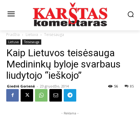
Pradžia
Lietuva
Teisėsauga
Lietuva
Teisėsauga
Kaip Lietuvos teisėsauga
Medininkų byloje svarbaus
liudytojo “ieškojo”
Giedrė Gorienė
-
23 gruodžio, 2014
56
85
- Reklama -