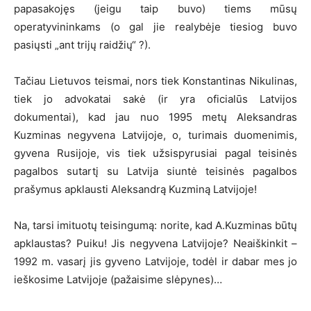
papasakojęs (jeigu taip buvo) tiems mūsų
operatyvininkams (o gal jie realybėje tiesiog buvo
pasiųsti „ant trijų raidžių“ ?).
Tačiau Lietuvos teismai, nors tiek Konstantinas Nikulinas,
tiek jo advokatai sakė (ir yra oficialūs Latvijos
dokumentai), kad jau nuo 1995 metų Aleksandras
Kuzminas negyvena Latvijoje, o, turimais duomenimis,
gyvena Rusijoje, vis tiek užsispyrusiai pagal teisinės
pagalbos sutartį su Latvija siuntė teisinės pagalbos
prašymus apklausti Aleksandrą Kuzminą Latvijoje!
Na, tarsi imituotų teisingumą: norite, kad A.Kuzminas būtų
apklaustas? Puiku! Jis negyvena Latvijoje? Neaiškinkit –
1992 m. vasarį jis gyveno Latvijoje, todėl ir dabar mes jo
ieškosime Latvijoje (pažaisime slėpynes)…