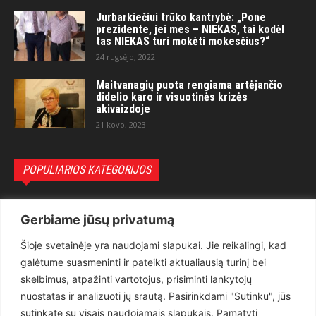
Jurbarkiečiui trūko kantrybė: „Pone
prezidente, jei mes – NIEKAS, tai kodėl
tas NIEKAS turi mokėti mokesčius?“
24 rugsėjo, 2022
Maitvanagių puota rengiama artėjančio
didelio karo ir visuotinės krizės
akivaizdoje
21 kovo, 2023
POPULIARIOS KATEGORIJOS
Politika
3281
Gerbiame jūsų privatumą
Nuomonės
2174
Šioje svetainėje yra naudojami slapukai. Jie reikalingi, kad
Teisėsauga
1497
galėtume suasmeninti ir pateikti aktualiausią turinį bei
Aktualu
1373
skelbimus, atpažinti vartotojus, prisiminti lankytojų
Lietuva
619
nuostatas ir analizuoti jų srautą. Pasirinkdami "Sutinku", jūs
sutinkate su visais naudojamais slapukais. Pamatyti
Pasaulis
560