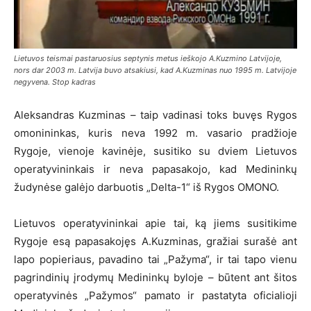
Lietuvos teismai pastaruosius septynis metus ieškojo A.Kuzmino Latvijoje,
nors dar 2003 m. Latvija buvo atsakiusi, kad A.Kuzminas nuo 1995 m. Latvijoje
negyvena. Stop kadras
Aleksandras Kuzminas – taip vadinasi toks buvęs Rygos
omonininkas, kuris neva 1992 m. vasario pradžioje
Rygoje, vienoje kavinėje, susitiko su dviem Lietuvos
operatyvininkais ir neva papasakojo, kad Medininkų
žudynėse galėjo darbuotis „Delta-1“ iš Rygos OMONO.
Lietuvos operatyvininkai apie tai, ką jiems susitikime
Rygoje esą papasakojęs A.Kuzminas, gražiai surašė ant
lapo popieriaus, pavadino tai „Pažyma“, ir tai tapo vienu
pagrindinių įrodymų Medininkų byloje – būtent ant šitos
operatyvinės „Pažymos“ pamato ir pastatyta oficialioji