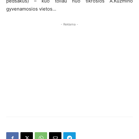
pėdsakus) – kuo toliau nuo tikrosios A.Kuzmino
gyvenamosios vietos…
- Reklama -