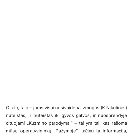
O taip, taip – jums visai nesivaidena: žmogus (K.Nikulinas)
nuteistas, ir nuteistas iki gyvos galvos, ir nuosprendyje
cituojami „Kuzmino parodymai“ – tai yra tai, kas rašoma
mūsų operatyvininkų „Pažymoje“, tačiau ta informacija,