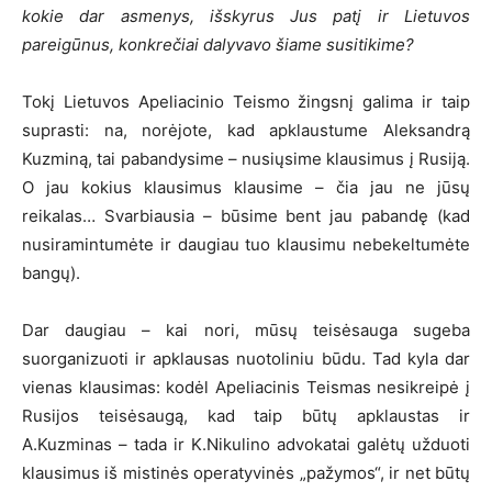
kokie dar asmenys, išskyrus Jus patį ir Lietuvos
pareigūnus, konkrečiai dalyvavo šiame susitikime?
Tokį Lietuvos Apeliacinio Teismo žingsnį galima ir taip
suprasti: na, norėjote, kad apklaustume Aleksandrą
Kuzminą, tai pabandysime – nusiųsime klausimus į Rusiją.
O jau kokius klausimus klausime – čia jau ne jūsų
reikalas… Svarbiausia – būsime bent jau pabandę (kad
nusiramintumėte ir daugiau tuo klausimu nebekeltumėte
bangų).
Dar daugiau – kai nori, mūsų teisėsauga sugeba
suorganizuoti ir apklausas nuotoliniu būdu. Tad kyla dar
vienas klausimas: kodėl Apeliacinis Teismas nesikreipė į
Rusijos teisėsaugą, kad taip būtų apklaustas ir
A.Kuzminas – tada ir K.Nikulino advokatai galėtų užduoti
klausimus iš mistinės operatyvinės „pažymos“, ir net būtų