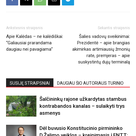
Ankstesnis straipsnis
Sekantis straipsnis
Apie Kalėdas – ne kalėdiškai:
Šalies vadovų sveikinimai:
“Galiausiai prarandama
Prezidentė – apie brangias
daugiau nei pavagiama”
akimirkas artimiausių žmonių
rate, premjeras – apie
suskystintų dujų terminalą
SUSIJĘ STRAIPSNIAI
DAUGIAU ŠIO AUTORIAUS TURINIO
Šalčininkų rajone užkardytas stambus
kontrabandos kanalas – sulaikyti trys
asmenys
Dėl buvusio Konstitucinio pirmininko
D.Žalimo veiklos – kreipimąsis į FNTT: