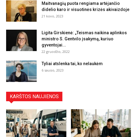
Maitvanagių puota rengiama artėjančio
didelio karo ir visuotinės krizės akivaizdoje
21 kovo, 2023
Ligita Girskienė: „Teismas naikina aplinkos
ministro S. Gentvilo įsakymą, kuriuo
gyventojai...
22 gruodžio, 2022
Tyliai atslenka tai, ko nelaukėm
6 sausio, 2023
KARŠTOS NAUJIENOS