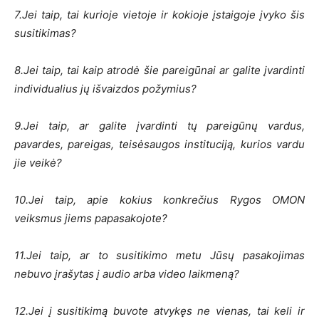
7.Jei taip, tai kurioje vietoje ir kokioje įstaigoje įvyko šis
susitikimas?
8.Jei taip, tai kaip atrodė šie pareigūnai ar galite įvardinti
individualius jų išvaizdos požymius?
9.Jei taip, ar galite įvardinti tų pareigūnų vardus,
pavardes, pareigas, teisėsaugos instituciją, kurios vardu
jie veikė?
10.Jei taip, apie kokius konkrečius Rygos OMON
veiksmus jiems papasakojote?
11.Jei taip, ar to susitikimo metu Jūsų pasakojimas
nebuvo įrašytas į audio arba video laikmeną?
12.Jei į susitikimą buvote atvykęs ne vienas, tai keli ir