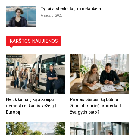
Tyliai atslenka tai, ko nelaukėm
6 sausio, 2023
KARŠTOS NAUJIENOS
Ne tik kaina: į ką atkreipti
Pirmas būstas: ką būtina
dėmesį renkantis vežėją į
žinoti dar prieš pradedant
Europą
žvalgytis buto?