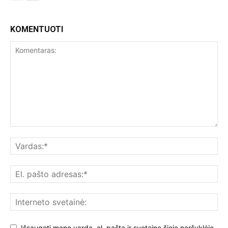
KOMENTUOTI
Išsaugoti mano vardą, el. paštą ir svetainę šioje naršyklėje