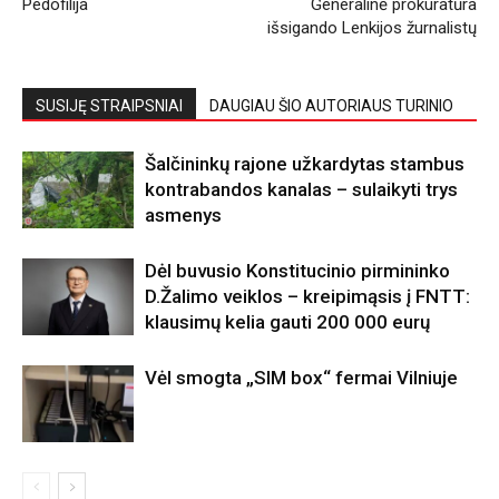
Pedofilija
Generalinė prokuratūra
išsigando Lenkijos žurnalistų
SUSIJĘ STRAIPSNIAI
DAUGIAU ŠIO AUTORIAUS TURINIO
Šalčininkų rajone užkardytas stambus
kontrabandos kanalas – sulaikyti trys
asmenys
Dėl buvusio Konstitucinio pirmininko
D.Žalimo veiklos – kreipimąsis į FNTT:
klausimų kelia gauti 200 000 eurų
Vėl smogta „SIM box“ fermai Vilniuje