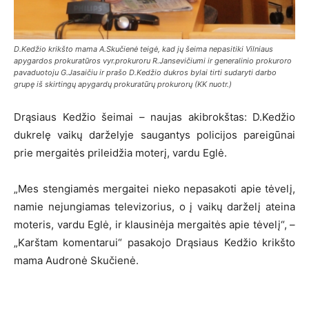
D.Kedžio krikšto mama A.Skučienė teigė, kad jų šeima nepasitiki Vilniaus
apygardos prokuratūros vyr.prokuroru R.Jansevičiumi ir generalinio prokuroro
pavaduotoju G.Jasaičiu ir prašo D.Kedžio dukros bylai tirti sudaryti darbo
grupę iš skirtingų apygardų prokuratūrų prokurorų (KK nuotr.)
Drąsiaus Kedžio šeimai – naujas akibrokštas: D.Kedžio
dukrelę vaikų darželyje saugantys policijos pareigūnai
prie mergaitės prileidžia moterį, vardu Eglė.
„Mes stengiamės mergaitei nieko nepasakoti apie tėvelį,
namie nejungiamas televizorius, o į vaikų darželį ateina
moteris, vardu Eglė, ir klausinėja mergaitės apie tėvelį“, –
„Karštam komentarui“ pasakojo Drąsiaus Kedžio krikšto
mama Audronė Skučienė.