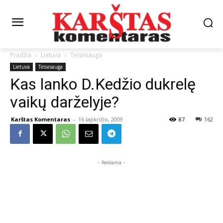
Pradžia
Lietuva
Teisėsauga
Lietuva
Teisėsauga
Kas lanko D.Kedžio dukrelę
vaikų darželyje?
Karštas Komentaras
-
16 lapkričio, 2009
87
162
- Reklama -