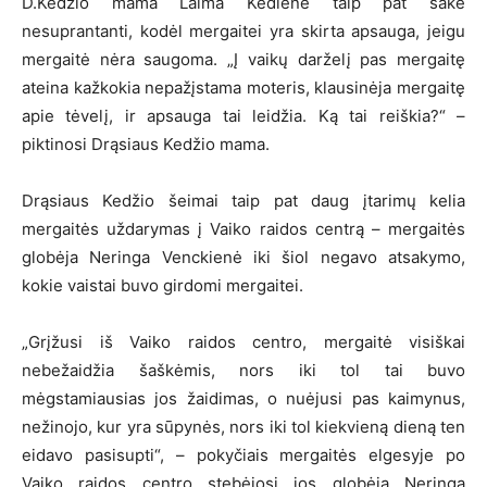
D.Kedžio mama Laima Kedienė taip pat sakė
nesuprantanti, kodėl mergaitei yra skirta apsauga, jeigu
mergaitė nėra saugoma. „Į vaikų darželį pas mergaitę
ateina kažkokia nepažįstama moteris, klausinėja mergaitę
apie tėvelį, ir apsauga tai leidžia. Ką tai reiškia?“ –
piktinosi Drąsiaus Kedžio mama.
Drąsiaus Kedžio šeimai taip pat daug įtarimų kelia
mergaitės uždarymas į Vaiko raidos centrą – mergaitės
globėja Neringa Venckienė iki šiol negavo atsakymo,
kokie vaistai buvo girdomi mergaitei.
„Grįžusi iš Vaiko raidos centro, mergaitė visiškai
nebežaidžia šaškėmis, nors iki tol tai buvo
mėgstamiausias jos žaidimas, o nuėjusi pas kaimynus,
nežinojo, kur yra sūpynės, nors iki tol kiekvieną dieną ten
eidavo pasisupti“, – pokyčiais mergaitės elgesyje po
Vaiko raidos centro stebėjosi jos globėja Neringa