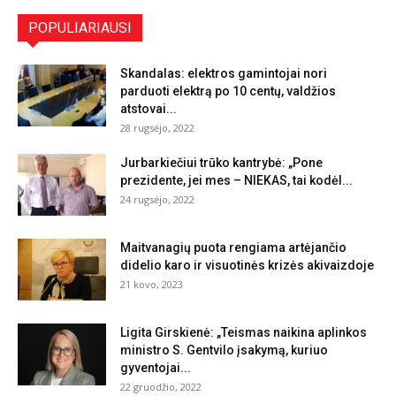
POPULIARIAUSI
Skandalas: elektros gamintojai nori
parduoti elektrą po 10 centų, valdžios
atstovai...
28 rugsėjo, 2022
Jurbarkiečiui trūko kantrybė: „Pone
prezidente, jei mes – NIEKAS, tai kodėl...
24 rugsėjo, 2022
Maitvanagių puota rengiama artėjančio
didelio karo ir visuotinės krizės akivaizdoje
21 kovo, 2023
Ligita Girskienė: „Teismas naikina aplinkos
ministro S. Gentvilo įsakymą, kuriuo
gyventojai...
22 gruodžio, 2022