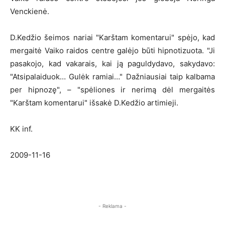
Venckienė.
D.Kedžio šeimos nariai "Karštam komentarui" spėjo, kad
mergaitė Vaiko raidos centre galėjo būti hipnotizuota. "Ji
pasakojo, kad vakarais, kai ją paguldydavo, sakydavo:
"Atsipalaiduok… Gulėk ramiai…" Dažniausiai taip kalbama
per hipnozę", – "spėliones ir nerimą dėl mergaitės
"Karštam komentarui" išsakė D.Kedžio artimieji.
KK inf.
2009-11-16
- Reklama -