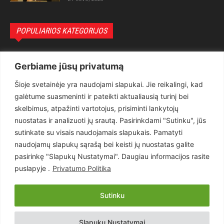
POPULIARIOS KATEGORIJOS
Politika
3281
Gerbiame jūsų privatumą
Nuomonės
2174
Šioje svetainėje yra naudojami slapukai. Jie reikalingi, kad
Teisėsauga
1497
galėtume suasmeninti ir pateikti aktualiausią turinį bei
Aktualu
1373
skelbimus, atpažinti vartotojus, prisiminti lankytojų
Lietuva
619
nuostatas ir analizuoti jų srautą. Pasirinkdami "Sutinku", jūs
sutinkate su visais naudojamais slapukais. Pamatyti
Pasaulis
560
naudojamų slapukų sąrašą bei keisti jų nuostatas galite
Статьи на русском
282
pasirinkę "Slapukų Nustatymai". Daugiau informacijos rasite
Articles in english
160
puslapyje .
Privatumo Politika
Muzika
116
Sutinku
Copyright © 2026 UAB „Goruva“. Visos teisės saugomos.
Slapukų Nustatymai