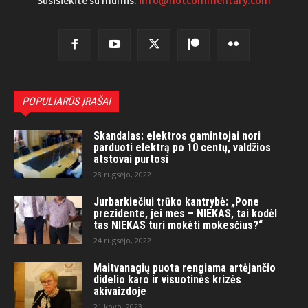
Susisiekite su mumis:
info@hotcommentary.com
POPULIARŪS ĮRAŠAI
Skandalas: elektros gamintojai nori
parduoti elektrą po 10 centų, valdžios
atstovai purtosi
28 rugsėjo, 2022
Jurbarkiečiui trūko kantrybė: „Pone
prezidente, jei mes – NIEKAS, tai kodėl
tas NIEKAS turi mokėti mokesčius?“
24 rugsėjo, 2022
Maitvanagių puota rengiama artėjančio
didelio karo ir visuotinės krizės
akivaizdoje
21 kovo, 2023