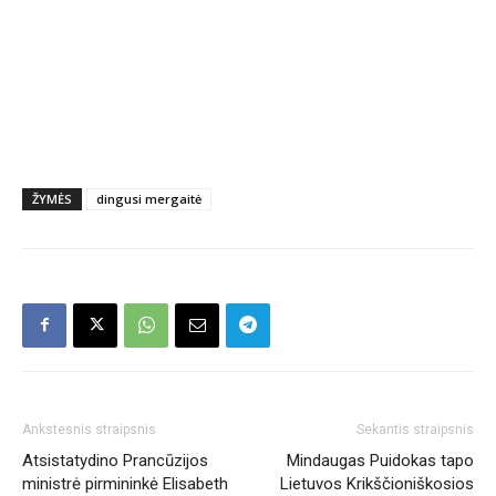
ŽYMĖS
dingusi mergaitė
Ankstesnis straipsnis
Sekantis straipsnis
Atsistatydino Prancūzijos
Mindaugas Puidokas tapo
ministrė pirmininkė Elisabeth
Lietuvos Krikščioniškosios