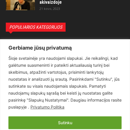
akivaizdoje
21 kovo, 2023
POPULIARIOS KATEGORIJOS
Politika
3281
Gerbiame jūsų privatumą
Nuomonės
2174
Šioje svetainėje yra naudojami slapukai. Jie reikalingi, kad
Teisėsauga
1497
galėtume suasmeninti ir pateikti aktualiausią turinį bei
Aktualu
1373
skelbimus, atpažinti vartotojus, prisiminti lankytojų
Lietuva
619
nuostatas ir analizuoti jų srautą. Pasirinkdami "Sutinku", jūs
sutinkate su visais naudojamais slapukais. Pamatyti
Pasaulis
560
naudojamų slapukų sąrašą bei keisti jų nuostatas galite
Статьи на русском
282
pasirinkę "Slapukų Nustatymai". Daugiau informacijos rasite
Articles in english
160
puslapyje .
Privatumo Politika
Muzika
116
Sutinku