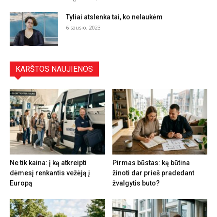
Tyliai atslenka tai, ko nelaukėm
6 sausio, 2023
KARŠTOS NAUJIENOS
Ne tik kaina: į ką atkreipti
Pirmas būstas: ką būtina
dėmesį renkantis vežėją į
žinoti dar prieš pradedant
Europą
žvalgytis buto?