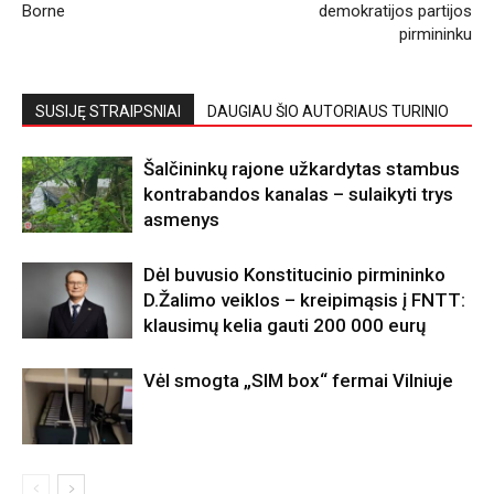
Borne
demokratijos partijos
pirmininku
SUSIJĘ STRAIPSNIAI
DAUGIAU ŠIO AUTORIAUS TURINIO
Šalčininkų rajone užkardytas stambus
kontrabandos kanalas – sulaikyti trys
asmenys
Dėl buvusio Konstitucinio pirmininko
D.Žalimo veiklos – kreipimąsis į FNTT:
klausimų kelia gauti 200 000 eurų
Vėl smogta „SIM box“ fermai Vilniuje