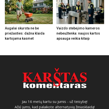
Augalai skursta ne be
Vaizdo stebėjimo kameros
priežasties: dažna klaida
nebeužtenka: naujos kartos
kartojama kasmet
apsauga veikia kitaip
Jau 16 metų kartu su jumis - už teisybę!
Ačiū jums, kad palaikote alternatyvią žiniasklaidą!