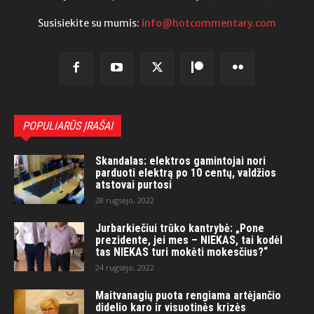
Susisiekite su mumis:
info@hotcommentary.com
POPULIARŪS ĮRAŠAI
Skandalas: elektros gamintojai nori
parduoti elektrą po 10 centų, valdžios
atstovai purtosi
28 rugsėjo, 2022
Jurbarkiečiui trūko kantrybė: „Pone
prezidente, jei mes – NIEKAS, tai kodėl
tas NIEKAS turi mokėti mokesčius?“
24 rugsėjo, 2022
Maitvanagių puota rengiama artėjančio
didelio karo ir visuotinės krizės