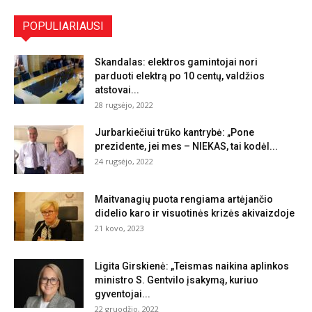
POPULIARIAUSI
Skandalas: elektros gamintojai nori
parduoti elektrą po 10 centų, valdžios
atstovai...
28 rugsėjo, 2022
Jurbarkiečiui trūko kantrybė: „Pone
prezidente, jei mes – NIEKAS, tai kodėl...
24 rugsėjo, 2022
Maitvanagių puota rengiama artėjančio
didelio karo ir visuotinės krizės akivaizdoje
21 kovo, 2023
Ligita Girskienė: „Teismas naikina aplinkos
ministro S. Gentvilo įsakymą, kuriuo
gyventojai...
22 gruodžio, 2022