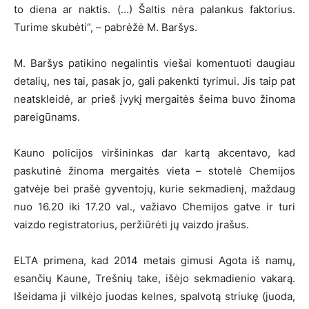
to diena ar naktis. (…) Šaltis nėra palankus faktorius.
Turime skubėti“, – pabrėžė M. Baršys.
M. Baršys patikino negalintis viešai komentuoti daugiau
detalių, nes tai, pasak jo, gali pakenkti tyrimui. Jis taip pat
neatskleidė, ar prieš įvykį mergaitės šeima buvo žinoma
pareigūnams.
Kauno policijos viršininkas dar kartą akcentavo, kad
paskutinė žinoma mergaitės vieta – stotelė Chemijos
gatvėje bei prašė gyventojų, kurie sekmadienį, maždaug
nuo 16.20 iki 17.20 val., važiavo Chemijos gatve ir turi
vaizdo registratorius, peržiūrėti jų vaizdo įrašus.
ELTA primena, kad 2014 metais gimusi Agota iš namų,
esančių Kaune, Trešnių take, išėjo sekmadienio vakarą.
Išeidama ji vilkėjo juodas kelnes, spalvotą striukę (juoda,