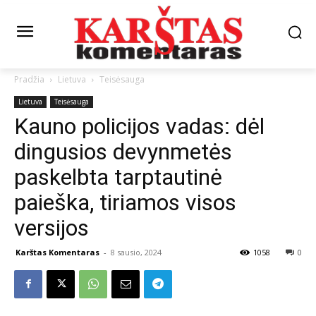
Pradžia
Lietuva
Teisėsauga
Lietuva
Teisėsauga
Kauno policijos vadas: dėl
dingusios devynmetės
paskelbta tarptautinė
paieška, tiriamos visos
versijos
Karštas Komentaras
-
8 sausio, 2024
1058
0