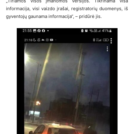
„Tiriamos visos įmanomos versijos. Tikrinama visa
informacija, visi vaizdo įrašai, registratorių duomenys, iš
gyventojų gaunama informacija“, – pridūrė jis.