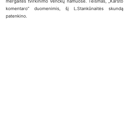
mergaitės tvirkinimo Venckų namuose. Teismas, „Karšto
komentaro” duomenimis, šį L.Stankūnaitės skundą
patenkino.