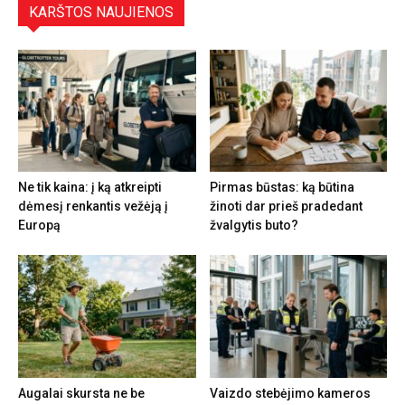
KARŠTOS NAUJIENOS
Ne tik kaina: į ką atkreipti
Pirmas būstas: ką būtina
dėmesį renkantis vežėją į
žinoti dar prieš pradedant
Europą
žvalgytis buto?
Augalai skursta ne be
Vaizdo stebėjimo kameros