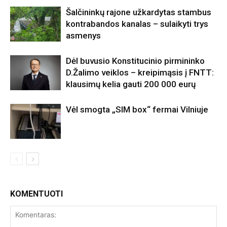
Šalčininkų rajone užkardytas stambus
kontrabandos kanalas – sulaikyti trys
asmenys
Dėl buvusio Konstitucinio pirmininko
D.Žalimo veiklos – kreipimąsis į FNTT:
klausimų kelia gauti 200 000 eurų
Vėl smogta „SIM box“ fermai Vilniuje
KOMENTUOTI