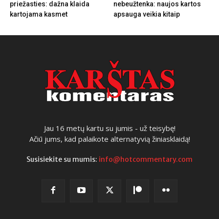
priežasties: dažna klaida
nebeužtenka: naujos kartos
kartojama kasmet
apsauga veikia kitaip
Jau 16 metų kartu su jumis - už teisybę!
Ačiū jums, kad palaikote alternatyvią žiniasklaidą!
Susisiekite su mumis:
info@hotcommentary.com