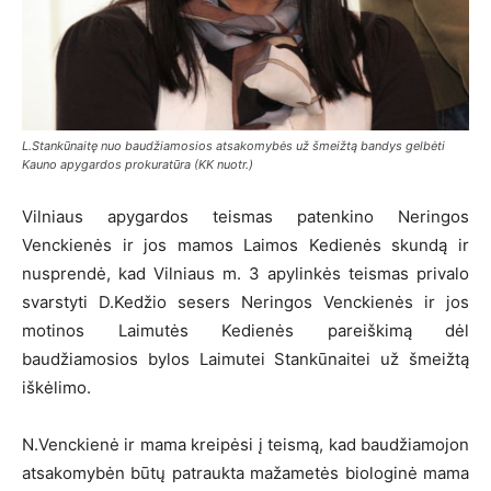
L.Stankūnaitę nuo baudžiamosios atsakomybės už šmeižtą bandys gelbėti
Kauno apygardos prokuratūra (KK nuotr.)
Vilniaus apygardos teismas patenkino Neringos
Venckienės ir jos mamos Laimos Kedienės skundą ir
nusprendė, kad Vilniaus m. 3 apylinkės teismas privalo
svarstyti D.Kedžio sesers Neringos Venckienės ir jos
motinos Laimutės Kedienės pareiškimą dėl
baudžiamosios bylos Laimutei Stankūnaitei už šmeižtą
iškėlimo.
N.Venckienė ir mama kreipėsi į teismą, kad baudžiamojon
atsakomybėn būtų patraukta mažametės biologinė mama