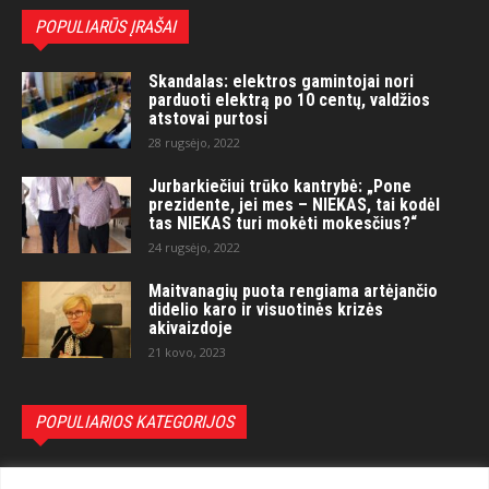
POPULIARŪS ĮRAŠAI
Skandalas: elektros gamintojai nori
parduoti elektrą po 10 centų, valdžios
atstovai purtosi
28 rugsėjo, 2022
Jurbarkiečiui trūko kantrybė: „Pone
prezidente, jei mes – NIEKAS, tai kodėl
tas NIEKAS turi mokėti mokesčius?“
24 rugsėjo, 2022
Maitvanagių puota rengiama artėjančio
didelio karo ir visuotinės krizės
akivaizdoje
21 kovo, 2023
POPULIARIOS KATEGORIJOS
Politika
3281