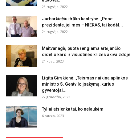
atstovai...
28 rugsėjo, 2022
Jurbarkiečiui trūko kantrybė: „Pone
prezidente, jei mes – NIEKAS, tai kodėl...
24 rugsėjo, 2022
Maitvanagių puota rengiama artėjančio
didelio karo ir visuotinės krizės akivaizdoje
21 kovo, 2023
Ligita Girskienė: „Teismas naikina aplinkos
ministro S. Gentvilo įsakymą, kuriuo
gyventojai...
22 gruodžio, 2022
Tyliai atslenka tai, ko nelaukėm
6 sausio, 2023