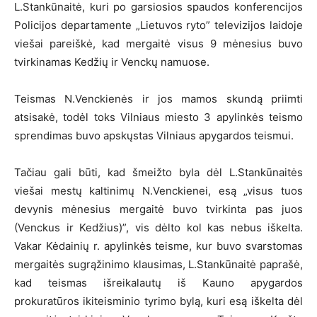
L.Stankūnaitė, kuri po garsiosios spaudos konferencijos
Policijos departamente „Lietuvos ryto” televizijos laidoje
viešai pareiškė, kad mergaitė visus 9 mėnesius buvo
tvirkinamas Kedžių ir Venckų namuose.
Teismas N.Venckienės ir jos mamos skundą priimti
atsisakė, todėl toks Vilniaus miesto 3 apylinkės teismo
sprendimas buvo apskųstas Vilniaus apygardos teismui.
Tačiau gali būti, kad šmeižto byla dėl L.Stankūnaitės
viešai mestų kaltinimų N.Venckienei, esą „visus tuos
devynis mėnesius mergaitė buvo tvirkinta pas juos
(Venckus ir Kedžius)”, vis dėlto kol kas nebus iškelta.
Vakar Kėdainių r. apylinkės teisme, kur buvo svarstomas
mergaitės sugrąžinimo klausimas, L.Stankūnaitė paprašė,
kad teismas išreikalautų iš Kauno apygardos
prokuratūros ikiteisminio tyrimo bylą, kuri esą iškelta dėl