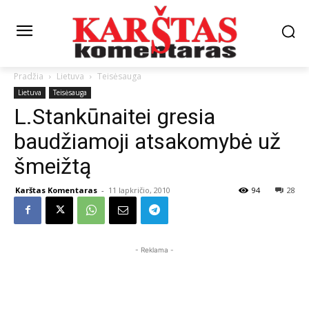
Pradžia
Lietuva
Teisėsauga
Lietuva
Teisėsauga
L.Stankūnaitei gresia
baudžiamoji atsakomybė už
šmeižtą
Karštas Komentaras
-
11 lapkričio, 2010
94
28
- Reklama -