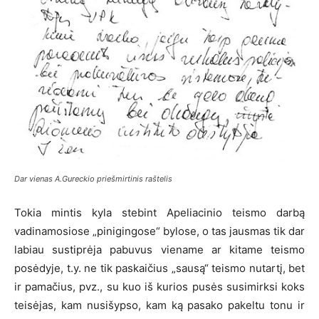
Dar vienas A.Gureckio priešmirtinis raštelis
Tokia mintis kyla stebint Apeliacinio teismo darbą
vadinamosiose „pinigingose“ bylose, o tas jausmas tik dar
labiau sustiprėja pabuvus viename ar kitame teismo
posėdyje, t.y. ne tik paskaičius „sausą“ teismo nutartį, bet
ir pamačius, pvz., su kuo iš kurios pusės susimirksi koks
teisėjas, kam nusišypso, kam ką pasako pakeltu tonu ir