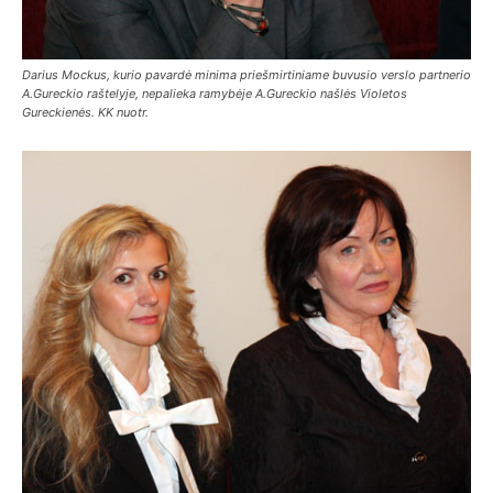
Darius Mockus, kurio pavardė minima priešmirtiniame buvusio verslo partnerio
A.Gureckio raštelyje, nepalieka ramybėje A.Gureckio našlės Violetos
Gureckienės. KK nuotr.