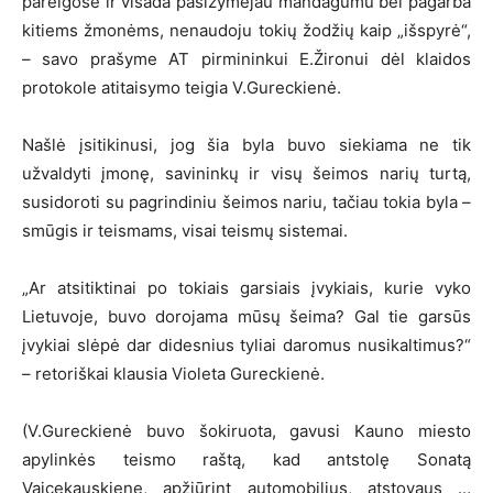
pareigose ir visada pasižymėjau mandagumu bei pagarba
kitiems žmonėms, nenaudoju tokių žodžių kaip „išspyrė“,
– savo prašyme AT pirmininkui E.Žironui dėl klaidos
protokole atitaisymo teigia V.Gureckienė.
Našlė įsitikinusi, jog šia byla buvo siekiama ne tik
užvaldyti įmonę, savininkų ir visų šeimos narių turtą,
susidoroti su pagrindiniu šeimos nariu, tačiau tokia byla –
smūgis ir teismams, visai teismų sistemai.
„Ar atsitiktinai po tokiais garsiais įvykiais, kurie vyko
Lietuvoje, buvo dorojama mūsų šeima? Gal tie garsūs
įvykiai slėpė dar didesnius tyliai daromus nusikaltimus?“
– retoriškai klausia Violeta Gureckienė.
(V.Gureckienė buvo šokiruota, gavusi Kauno miesto
apylinkės teismo raštą, kad antstolę Sonatą
Vaicekauskienę, apžiūrint automobilius, atstovaus …