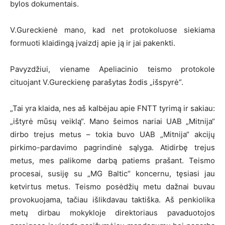
bylos dokumentais.
V.Gureckienė mano, kad net protokoluose siekiama
formuoti klaidingą įvaizdį apie ją ir jai pakenkti.
Pavyzdžiui, viename Apeliacinio teismo protokole
cituojant V.Gureckienę parašytas žodis „išspyrė“.
„Tai yra klaida, nes aš kalbėjau apie FNTT tyrimą ir sakiau:
„ištyrė mūsų veiklą“. Mano šeimos nariai UAB „Mitnija“
dirbo trejus metus – tokia buvo UAB „Mitnija“ akcijų
pirkimo-pardavimo pagrindinė sąlyga. Atidirbę trejus
metus, mes palikome darbą patiems prašant. Teismo
procesai, susiję su „MG Baltic“ koncernu, tęsiasi jau
ketvirtus metus. Teismo posėdžių metu dažnai buvau
provokuojama, tačiau išlikdavau taktiška. Aš penkiolika
metų dirbau mokykloje direktoriaus pavaduotojos