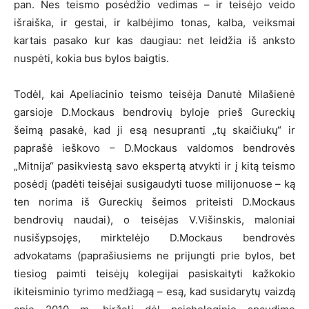
pan. Nes teismo posėdžio vedimas – ir teisėjo veido
išraiška, ir gestai, ir kalbėjimo tonas, kalba, veiksmai
kartais pasako kur kas daugiau: net leidžia iš anksto
nuspėti, kokia bus bylos baigtis.
Todėl, kai Apeliacinio teismo teisėja Danutė Milašienė
garsioje D.Mockaus bendrovių byloje prieš Gureckių
šeimą pasakė, kad ji esą nesupranti „tų skaičiukų“ ir
paprašė ieškovo – D.Mockaus valdomos bendrovės
„Mitnija“ pasikviestą savo ekspertą atvykti ir į kitą teismo
posėdį (padėti teisėjai susigaudyti tuose milijonuose – ką
ten norima iš Gureckių šeimos priteisti D.Mockaus
bendrovių naudai), o teisėjas V.Višinskis, maloniai
nusišypsojęs, mirktelėjo D.Mockaus bendrovės
advokatams (paprašiusiems ne prijungti prie bylos, bet
tiesiog paimti teisėjų kolegijai pasiskaityti kažkokio
ikiteisminio tyrimo medžiagą – esą, kad susidarytų vaizdą