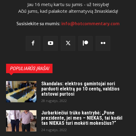
Jau 16 metų kartu su jumis - už teisybę!
Ačiū jums, kad palaikote alternatyvią žiniasklaidą!
Susisiekite su mumis:
info@hotcommentary.com
POPULIARŪS ĮRAŠAI
Skandalas: elektros gamintojai nori
parduoti elektrą po 10 centų, valdžios
atstovai purtosi
28 rugsėjo, 2022
Jurbarkiečiui trūko kantrybė: „Pone
prezidente, jei mes – NIEKAS, tai kodėl
tas NIEKAS turi mokėti mokesčius?“
24 rugsėjo, 2022