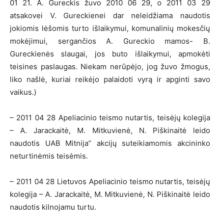
01 21. A. Gureckis žuvo 2010 06 29, o 2011 03 29
atsakovei V. Gureckienei dar neleidžiama naudotis
jokiomis lėšomis turto išlaikymui, komunalinių mokesčių
mokėjimui, sergančios A. Gureckio mamos- B.
Gureckienės slaugai, jos buto išlaikymui, apmokėti
teisines paslaugas. Niekam nerūpėjo, jog žuvo žmogus,
liko našlė, kuriai reikėjo palaidoti vyrą ir apginti savo
vaikus.)
– 2011 04 28 Apeliacinio teismo nutartis, teisėjų kolegija
– A. Jarackaitė, M. Mitkuvienė, N. Piškinaitė leido
naudotis UAB Mitnija” akcijų suteikiamomis akcininko
neturtinėmis teisėmis.
– 2011 04 28 Lietuvos Apeliacinio teismo nutartis, teisėjų
kolegija – A. Jarackaitė, M. Mitkuvienė, N. Piškinaitė leido
naudotis kilnojamu turtu.