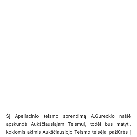
Šį Apeliacinio teismo sprendimą A.Gureckio našlė
apskundė Aukščiausiajam Teismui, todėl bus matyti,
kokiomis akimis Aukščiausiojo Teismo teisėjai pažiūrės į