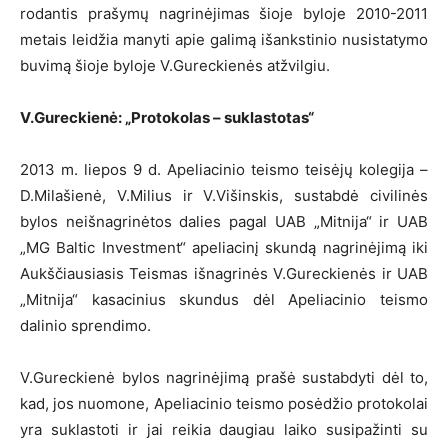
rodantis prašymų nagrinėjimas šioje byloje 2010-2011
metais leidžia manyti apie galimą išankstinio nusistatymo
buvimą šioje byloje V.Gureckienės atžvilgiu.
V.Gureckienė: „Protokolas – suklastotas“
2013 m. liepos 9 d. Apeliacinio teismo teisėjų kolegija –
D.Milašienė, V.Milius ir V.Višinskis, sustabdė civilinės
bylos neišnagrinėtos dalies pagal UAB „Mitnija“ ir UAB
„MG Baltic Investment“ apeliacinį skundą nagrinėjimą iki
Aukščiausiasis Teismas išnagrinės V.Gureckienės ir UAB
„Mitnija“ kasacinius skundus dėl Apeliacinio teismo
dalinio sprendimo.
V.Gureckienė bylos nagrinėjimą prašė sustabdyti dėl to,
kad, jos nuomone, Apeliacinio teismo posėdžio protokolai
yra suklastoti ir jai reikia daugiau laiko susipažinti su