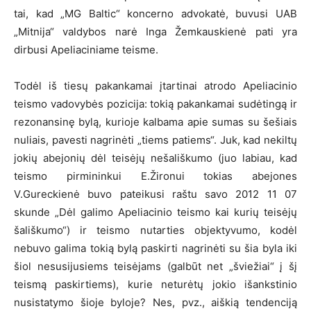
tai, kad „MG Baltic“ koncerno advokatė, buvusi UAB
„Mitnija“ valdybos narė Inga Žemkauskienė pati yra
dirbusi Apeliaciniame teisme.
Todėl iš tiesų pakankamai įtartinai atrodo Apeliacinio
teismo vadovybės pozicija: tokią pakankamai sudėtingą ir
rezonansinę bylą, kurioje kalbama apie sumas su šešiais
nuliais, pavesti nagrinėti „tiems patiems“. Juk, kad nekiltų
jokių abejonių dėl teisėjų nešališkumo (juo labiau, kad
teismo pirmininkui E.Žironui tokias abejones
V.Gureckienė buvo pateikusi raštu savo 2012 11 07
skunde „Dėl galimo Apeliacinio teismo kai kurių teisėjų
šališkumo“) ir teismo nutarties objektyvumo, kodėl
nebuvo galima tokią bylą paskirti nagrinėti su šia byla iki
šiol nesusijusiems teisėjams (galbūt net „šviežiai“ į šį
teismą paskirtiems), kurie neturėtų jokio išankstinio
nusistatymo šioje byloje? Nes, pvz., aiškią tendenciją