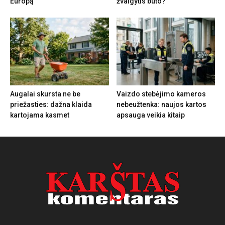
Europą
žvalgytis buto?
Augalai skursta ne be
Vaizdo stebėjimo kameros
priežasties: dažna klaida
nebeužtenka: naujos kartos
kartojama kasmet
apsauga veikia kitaip