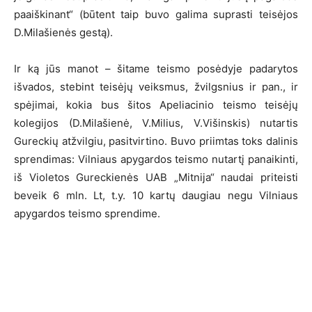
paaiškinant“ (būtent taip buvo galima suprasti teisėjos
D.Milašienės gestą).
Ir ką jūs manot – šitame teismo posėdyje padarytos
išvados, stebint teisėjų veiksmus, žvilgsnius ir pan., ir
spėjimai, kokia bus šitos Apeliacinio teismo teisėjų
kolegijos (D.Milašienė, V.Milius, V.Višinskis) nutartis
Gureckių atžvilgiu, pasitvirtino. Buvo priimtas toks dalinis
sprendimas: Vilniaus apygardos teismo nutartį panaikinti,
iš Violetos Gureckienės UAB „Mitnija“ naudai priteisti
beveik 6 mln. Lt, t.y. 10 kartų daugiau negu Vilniaus
apygardos teismo sprendime.