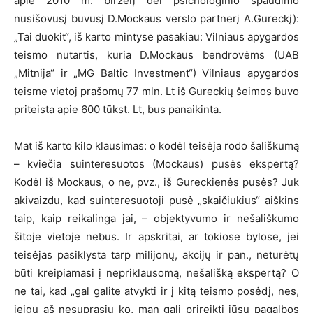
apie 2010 m. birželį dėl psichologinio spaudimo
nusišovusį buvusį D.Mockaus verslo partnerį A.Gureckį):
„Tai duokit“, iš karto mintyse pasakiau: Vilniaus apygardos
teismo nutartis, kuria D.Mockaus bendrovėms (UAB
„Mitnija“ ir „MG Baltic Investment“) Vilniaus apygardos
teisme vietoj prašomų 77 mln. Lt iš Gureckių šeimos buvo
priteista apie 600 tūkst. Lt, bus panaikinta.
Mat iš karto kilo klausimas: o kodėl teisėja rodo šališkumą
– kviečia suinteresuotos (Mockaus) pusės ekspertą?
Kodėl iš Mockaus, o ne, pvz., iš Gureckienės pusės? Juk
akivaizdu, kad suinteresuotoji pusė „skaičiukius“ aiškins
taip, kaip reikalinga jai, – objektyvumo ir nešališkumo
šitoje vietoje nebus. Ir apskritai, ar tokiose bylose, jei
teisėjas pasiklysta tarp milijonų, akcijų ir pan., neturėtų
būti kreipiamasi į nepriklausomą, nešališką ekspertą? O
ne tai, kad „gal galite atvykti ir į kitą teismo posėdį, nes,
jeigu aš nesuprasiu ko, man gali prireikti jūsų pagalbos