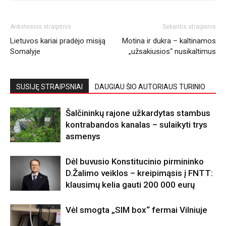
Ankstesnis straipsnis
Sekantis straipsnis
Lietuvos kariai pradėjo misiją
Motina ir dukra – kaltinamos
Somalyje
„užsakiusios“ nusikaltimus
SUSIJĘ STRAIPSNIAI
DAUGIAU ŠIO AUTORIAUS TURINIO
Šalčininkų rajone užkardytas stambus
kontrabandos kanalas – sulaikyti trys
asmenys
Dėl buvusio Konstitucinio pirmininko
D.Žalimo veiklos – kreipimąsis į FNTT:
klausimų kelia gauti 200 000 eurų
Vėl smogta „SIM box“ fermai Vilniuje