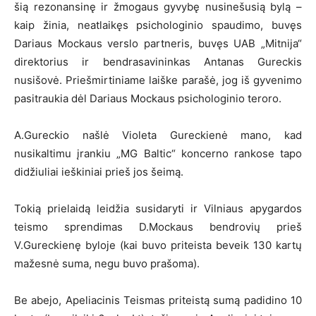
šią rezonansinę ir žmogaus gyvybę nusinešusią bylą –
kaip žinia, neatlaikęs psichologinio spaudimo, buvęs
Dariaus Mockaus verslo partneris, buvęs UAB „Mitnija“
direktorius ir bendrasavininkas Antanas Gureckis
nusišovė. Priešmirtiniame laiške parašė, jog iš gyvenimo
pasitraukia dėl Dariaus Mockaus psichologinio teroro.
A.Gureckio našlė Violeta Gureckienė mano, kad
nusikaltimu įrankiu „MG Baltic“ koncerno rankose tapo
didžiuliai ieškiniai prieš jos šeimą.
Tokią prielaidą leidžia susidaryti ir Vilniaus apygardos
teismo sprendimas D.Mockaus bendrovių prieš
V.Gureckienę byloje (kai buvo priteista beveik 130 kartų
mažesnė suma, negu buvo prašoma).
Be abejo, Apeliacinis Teismas priteistą sumą padidino 10