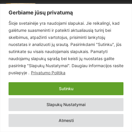
Maitvanagių puota rengiama artėjančio
didelio karo ir visuotinės krizės
Gerbiame jūsų privatumą
akivaizdoje
21 kovo, 2023
Šioje svetainėje yra naudojami slapukai. Jie reikalingi, kad
galėtume suasmeninti ir pateikti aktualiausią turinį bei
skelbimus, atpažinti vartotojus, prisiminti lankytojų
POPULIARIOS KATEGORIJOS
nuostatas ir analizuoti jų srautą. Pasirinkdami "Sutinku", jūs
sutinkate su visais naudojamais slapukais. Pamatyti
Politika
3281
naudojamų slapukų sąrašą bei keisti jų nuostatas galite
pasirinkę "Slapukų Nustatymai". Daugiau informacijos rasite
Nuomonės
2174
puslapyje .
Privatumo Politika
Teisėsauga
1497
Aktualu
1373
Sutinku
Lietuva
619
Pasaulis
560
Slapukų Nustatymai
Статьи на русском
282
Articles in english
160
Atmesti
Muzika
116