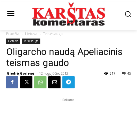
Pradžia
Lietuva
Teisėsauga
Lietuva
Teisėsauga
Oligarcho naudą Apeliacinis
teismas gaudo
Giedrė Gorienė
-
12 rugpjūčio, 2013
317
45
- Reklama -