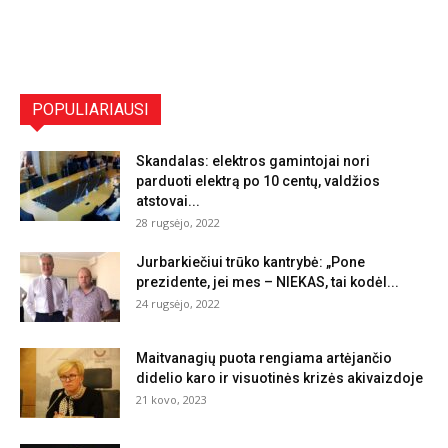
POPULIARIAUSI
Skandalas: elektros gamintojai nori
parduoti elektrą po 10 centų, valdžios
atstovai...
28 rugsėjo, 2022
Jurbarkiečiui trūko kantrybė: „Pone
prezidente, jei mes – NIEKAS, tai kodėl...
24 rugsėjo, 2022
Maitvanagių puota rengiama artėjančio
didelio karo ir visuotinės krizės akivaizdoje
21 kovo, 2023