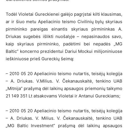
Todėl Violetai Gureckienei galėjo pagrįstai kilti klausimas,
ar ir šiuo metu Apeliacinio teismo Civilinių bylų skyriaus
pirmininko pareigas einantis skyriaus pirmininkas A.
Driukas sugebės išlikti nuošalyje – nepasinaudos savo,
kaip skyriaus pirmininko, padėtimi bei nepadės „MG
Baltic” koncerno prezidentui Dariui Mockui milijoniniuose
ieškiniuose prieš Gureckių šeimą:
– 2010 05 20 Apeliacinio teismo nutartis, teisėjų kolegija
– A. Driukas. V.Milius. V. Čekanauskaitė, tenkino UAB
„Mitnija” prašymą dėl laikinų apsaugos priemonių taikymo
21 149 351 Lt atsakovams Violetai ir Antanui Gureckiams;
– 2010 05 20 Apeliacinio teismo nutartis, teisėjų kolegija
– A. Driukas. V. Milius. V. Čekanauskaitė, tenkino UAB
„MG Baltic Investment” prašymą dėl laikinų apsaugos