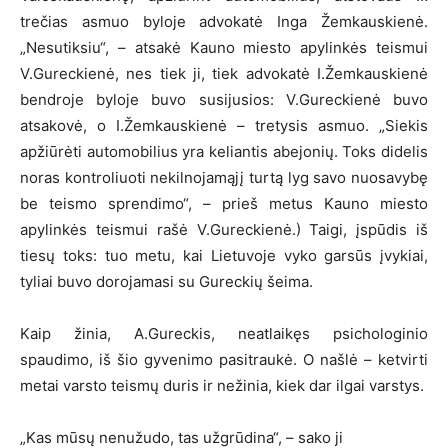
trečias asmuo byloje advokatė Inga Žemkauskienė.
„Nesutiksiu“, – atsakė Kauno miesto apylinkės teismui
V.Gureckienė, nes tiek ji, tiek advokatė I.Žemkauskienė
bendroje byloje buvo susijusios: V.Gureckienė buvo
atsakovė, o I.Žemkauskienė – tretysis asmuo. „Siekis
apžiūrėti automobilius yra keliantis abejonių. Toks didelis
noras kontroliuoti nekilnojamąjį turtą lyg savo nuosavybę
be teismo sprendimo“, – prieš metus Kauno miesto
apylinkės teismui rašė V.Gureckienė.) Taigi, įspūdis iš
tiesų toks: tuo metu, kai Lietuvoje vyko garsūs įvykiai,
tyliai buvo dorojamasi su Gureckių šeima.
Kaip žinia, A.Gureckis, neatlaikęs psichologinio
spaudimo, iš šio gyvenimo pasitraukė. O našlė – ketvirti
metai varsto teismų duris ir nežinia, kiek dar ilgai varstys.
„Kas mūsų nenužudo, tas užgrūdina“, – sako ji