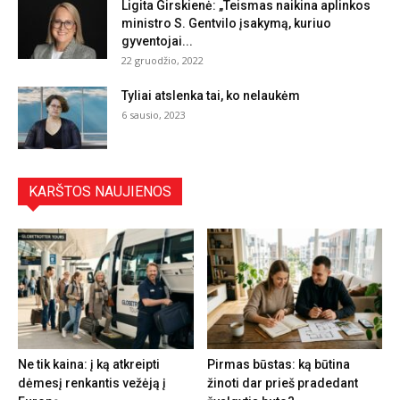
Ligita Girskienė: „Teismas naikina aplinkos
ministro S. Gentvilo įsakymą, kuriuo
gyventojai...
22 gruodžio, 2022
Tyliai atslenka tai, ko nelaukėm
6 sausio, 2023
KARŠTOS NAUJIENOS
Ne tik kaina: į ką atkreipti
Pirmas būstas: ką būtina
dėmesį renkantis vežėją į
žinoti dar prieš pradedant