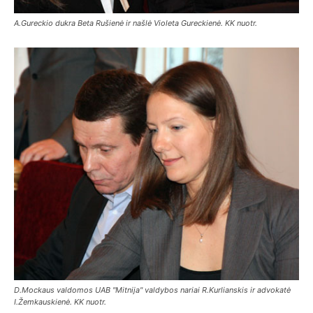
A.Gureckio dukra Beta Rušienė ir našlė Violeta Gureckienė. KK nuotr.
D.Mockaus valdomos UAB "Mitnija" valdybos nariai R.Kurlianskis ir advokatė
I.Žemkauskienė. KK nuotr.