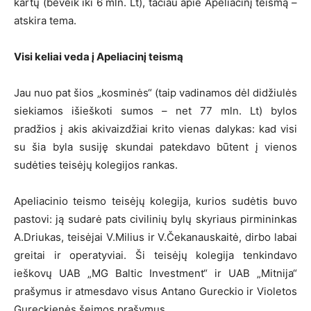
kartų (beveik iki 6 mln. Lt), tačiau apie Apeliacinį teismą –
atskira tema.
Visi keliai veda į Apeliacinį teismą
Jau nuo pat šios „kosminės“ (taip vadinamos dėl didžiulės
siekiamos išieškoti sumos – net 77 mln. Lt) bylos
pradžios į akis akivaizdžiai krito vienas dalykas: kad visi
su šia byla susiję skundai patekdavo būtent į vienos
sudėties teisėjų kolegijos rankas.
Apeliacinio teismo teisėjų kolegija, kurios sudėtis buvo
pastovi: ją sudarė pats civilinių bylų skyriaus pirmininkas
A.Driukas, teisėjai V.Milius ir V.Čekanauskaitė, dirbo labai
greitai ir operatyviai. Ši teisėjų kolegija tenkindavo
ieškovų UAB „MG Baltic Investment“ ir UAB „Mitnija“
prašymus ir atmesdavo visus Antano Gureckio ir Violetos
Gureckienės šeimos prašymus.