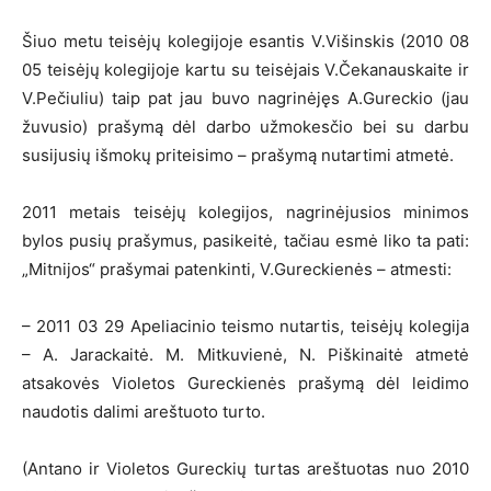
Šiuo metu teisėjų kolegijoje esantis V.Višinskis (2010 08
05 teisėjų kolegijoje kartu su teisėjais V.Čekanauskaite ir
V.Pečiuliu) taip pat jau buvo nagrinėjęs A.Gureckio (jau
žuvusio) prašymą dėl darbo užmokesčio bei su darbu
susijusių išmokų priteisimo – prašymą nutartimi atmetė.
2011 metais teisėjų kolegijos, nagrinėjusios minimos
bylos pusių prašymus, pasikeitė, tačiau esmė liko ta pati:
„Mitnijos“ prašymai patenkinti, V.Gureckienės – atmesti:
– 2011 03 29 Apeliacinio teismo nutartis, teisėjų kolegija
– A. Jarackaitė. M. Mitkuvienė, N. Piškinaitė atmetė
atsakovės Violetos Gureckienės prašymą dėl leidimo
naudotis dalimi areštuoto turto.
(Antano ir Violetos Gureckių turtas areštuotas nuo 2010