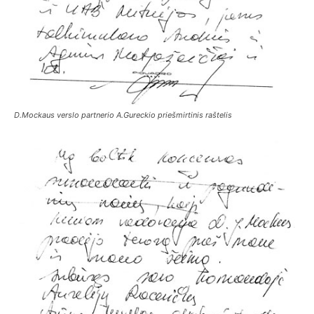
D.Mockaus verslo partnerio A.Gureckio priešmirtinis raštelis