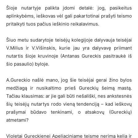
Šioje nutartyje palikta įdomi detalė: jog, pasikeitus
aplinkybėms, ieškovas vėl gali pakartotinai prašyti teismo
pritaikyti tuos pačius ieškinio reikalavimus.
Šiuo metu sudarytoje teisėjų kolegijoje dalyvauja teisėjai
V.Milius ir V.Višinskis, kurie jau yra dalyvavę priimant
nutartis šioje kruvinoje (Antanas Gureckis pasitraukė iš
šio pasaulio) byloje.
A.Gureckio našlė mano, jog šie teisėjai gerai žino bylos
medžiagą ir nusikaltimo prieš Gureckių šeimą mastą.
Tačiau klausimas: ar jie gali būti nešališki, nes ankstesnės
šių teisėjų nutartys rodo vieną tendenciją – kad ieškovų
prašymai būdavo tenkinami, o atsakovų (Gureckių)
atmetami?
Violetai Gureckienei Apeliaciniame teisme nerimą kelia ir