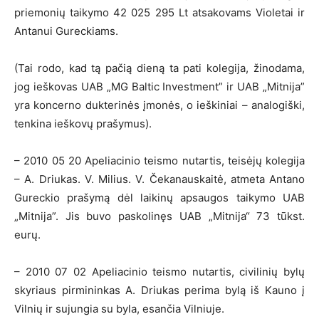
priemonių taikymo 42 025 295 Lt atsakovams Violetai ir
Antanui Gureckiams.
(Tai rodo, kad tą pačią dieną ta pati kolegija, žinodama,
jog ieškovas UAB „MG Baltic Investment” ir UAB „Mitnija”
yra koncerno dukterinės įmonės, o ieškiniai – analogiški,
tenkina ieškovų prašymus).
– 2010 05 20 Apeliacinio teismo nutartis, teisėjų kolegija
– A. Driukas. V. Milius. V. Čekanauskaitė, atmeta Antano
Gureckio prašymą dėl laikinų apsaugos taikymo UAB
„Mitnija”. Jis buvo paskolinęs UAB „Mitnija“ 73 tūkst.
eurų.
– 2010 07 02 Apeliacinio teismo nutartis, civilinių bylų
skyriaus pirmininkas A. Driukas perima bylą iš Kauno į
Vilnių ir sujungia su byla, esančia Vilniuje.