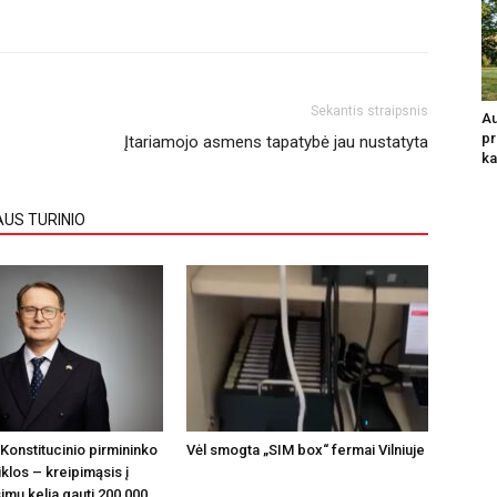
Sekantis straipsnis
Au
pr
Įtariamojo asmens tapatybė jau nustatyta
ka
AUS TURINIO
Konstitucinio pirmininko
Vėl smogta „SIM box“ fermai Vilniuje
klos – kreipimąsis į
imų kelia gauti 200 000