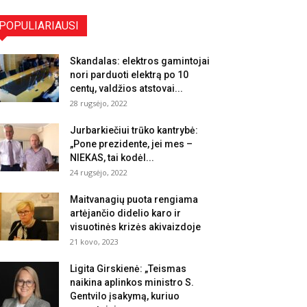
POPULIARIAUSI
Skandalas: elektros gamintojai
nori parduoti elektrą po 10
centų, valdžios atstovai...
28 rugsėjo, 2022
Jurbarkiečiui trūko kantrybė:
„Pone prezidente, jei mes –
NIEKAS, tai kodėl...
24 rugsėjo, 2022
Maitvanagių puota rengiama
artėjančio didelio karo ir
visuotinės krizės akivaizdoje
21 kovo, 2023
Ligita Girskienė: „Teismas
naikina aplinkos ministro S.
Gentvilo įsakymą, kuriuo