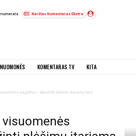
enumerata
Karštas Komentaras Ekstra
NUOMONĖS
KOMENTARAS TV
KITA
isuomenės pagalbos – atpažinti plėšimu įtariamą vyrą
o visuomenės