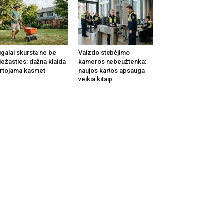
galai skursta ne be
Vaizdo stebėjimo
iežasties: dažna klaida
kameros nebeužtenka:
rtojama kasmet
naujos kartos apsauga
veikia kitaip