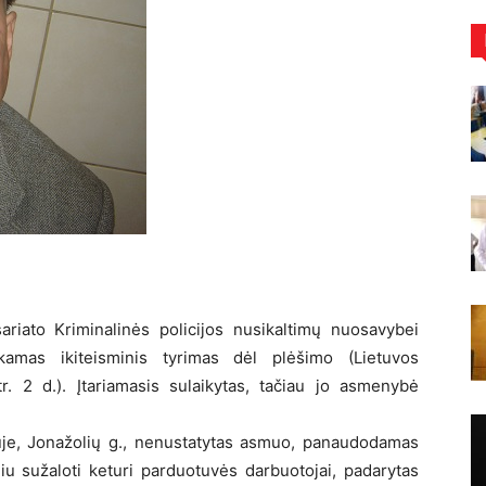
sariato Kriminalinės policijos nusikaltimų nuosavybei
kamas ikiteisminis tyrimas dėl plėšimo (Lietuvos
 2 d.). Įtariamasis sulaikytas, tačiau jo asmenybė
iuje, Jonažolių g., nenustatytas asmuo, panaudodamas
liu sužaloti keturi parduotuvės darbuotojai, padarytas