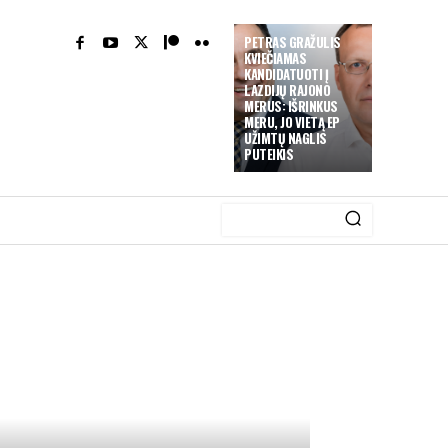
PETRAS GRAŽULIS
KVIEČIAMAS
KANDIDATUOTI Į
LAZDIJŲ RAJONO
MERUS: IŠRINKUS
MERU, JO VIETĄ EP
UŽIMTŲ NAGLIS
PUTEIKIS