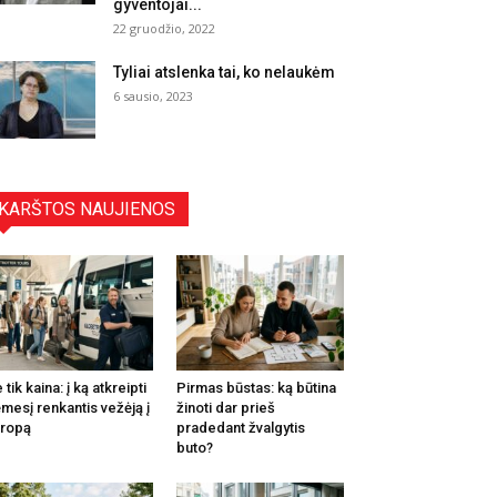
gyventojai...
22 gruodžio, 2022
Tyliai atslenka tai, ko nelaukėm
6 sausio, 2023
KARŠTOS NAUJIENOS
 tik kaina: į ką atkreipti
Pirmas būstas: ką būtina
mesį renkantis vežėją į
žinoti dar prieš
ropą
pradedant žvalgytis
buto?