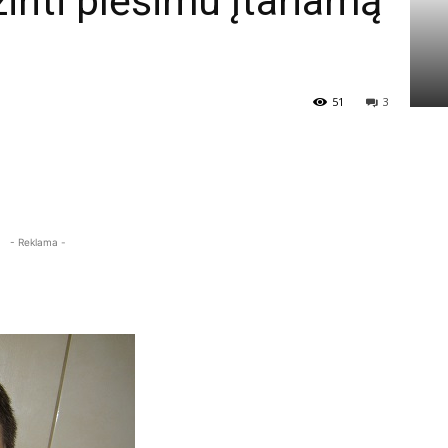
inti plėšimu įtariamą
51
3
- Reklama -