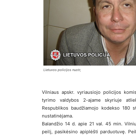
Lietuvos policijos nuotr,
Vilniaus apskr. vyriausiojo policijos komi
tyrimo valdybos 2-ajame skyriuje atlie
Respublikos baudžiamojo kodekso 180 str.
nustatinėjama.
Balandžio 14 d. apie 21 val. 45 min. Viln
peilį, pasikėsino apiplėšti parduotuvę. Pei