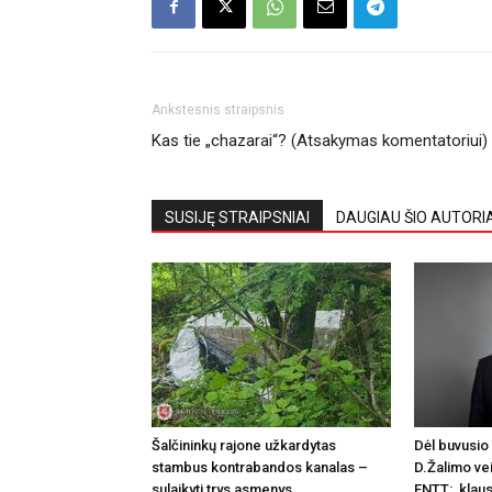
Ankstesnis straipsnis
Kas tie „chazarai“? (Atsakymas komentatoriui)
SUSIJĘ STRAIPSNIAI
DAUGIAU ŠIO AUTORI
Šalčininkų rajone užkardytas
Dėl buvusio 
stambus kontrabandos kanalas –
D.Žalimo vei
sulaikyti trys asmenys
FNTT: klaus