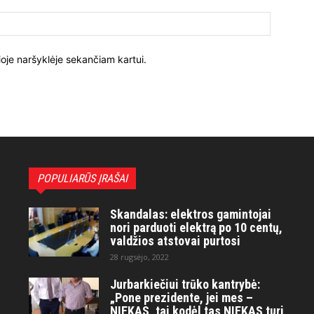
ioje naršyklėje sekančiam kartui.
POPULIARŪS ĮRAŠAI
Skandalas: elektros gamintojai
nori parduoti elektrą po 10 centų,
valdžios atstovai purtosi
28 rugsėjo, 2022
Jurbarkiečiui trūko kantrybė:
„Pone prezidente, jei mes –
NIEKAS, tai kodėl tas NIEKAS turi