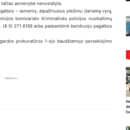
s, tačiau asmenybė nenustatyta.
galbos – asmenis, atpažinusius plėšimu įtariamą vyrą,
olicijos komisariato Kriminalinės policijos nusikaltimų
l. (8 5) 271 6188 arba paskambinti bendruoju pagalbos
apygardos prokuratūros 1-ojo baudžiamojo persekiojimo
- Reklama -
Ne
dė
Eu