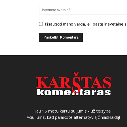
Išsaugoti mano vardą, el. paštą ir svetainę š
Jau 16 metų kartu su jumis - už teisybę!
Ačiū jums, kad palaikote alternatyvią žiniasklaidą!