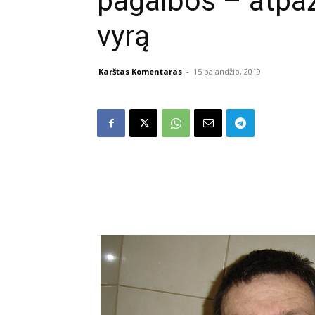
pagalbos – atpaž
vyrą
Karštas Komentaras
-
15 balandžio, 2019