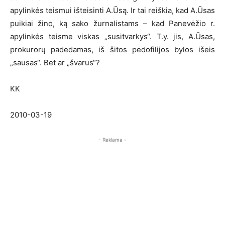
apylinkės teismui išteisinti A.Ūsą. Ir tai reiškia, kad A.Ūsas
puikiai žino, ką sako žurnalistams – kad Panevėžio r.
apylinkės teisme viskas „susitvarkys“. T.y. jis, A.Ūsas,
prokurorų padedamas, iš šitos pedofilijos bylos išeis
„sausas“. Bet ar „švarus“?
KK
2010-03-19
- Reklama -