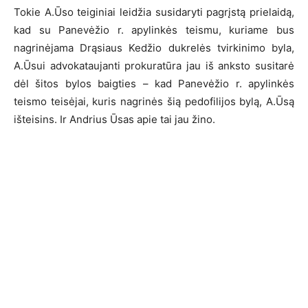
Tokie A.Ūso teiginiai leidžia susidaryti pagrįstą prielaidą,
kad su Panevėžio r. apylinkės teismu, kuriame bus
nagrinėjama Drąsiaus Kedžio dukrelės tvirkinimo byla,
A.Ūsui advokataujanti prokuratūra jau iš anksto susitarė
dėl šitos bylos baigties – kad Panevėžio r. apylinkės
teismo teisėjai, kuris nagrinės šią pedofilijos bylą, A.Ūsą
išteisins. Ir Andrius Ūsas apie tai jau žino.