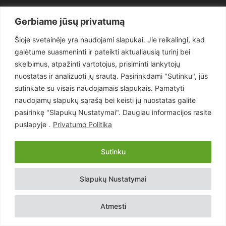
Politika
3281
Gerbiame jūsų privatumą
Nuomonės
2174
Šioje svetainėje yra naudojami slapukai. Jie reikalingi, kad
Teisėsauga
1497
galėtume suasmeninti ir pateikti aktualiausią turinį bei
Aktualu
1373
skelbimus, atpažinti vartotojus, prisiminti lankytojų
Lietuva
619
nuostatas ir analizuoti jų srautą. Pasirinkdami "Sutinku", jūs
sutinkate su visais naudojamais slapukais. Pamatyti
Pasaulis
560
naudojamų slapukų sąrašą bei keisti jų nuostatas galite
Статьи на русском
282
pasirinkę "Slapukų Nustatymai". Daugiau informacijos rasite
Articles in english
160
puslapyje .
Privatumo Politika
Muzika
116
Sutinku
Copyright © 2026 UAB „Goruva“. Visos teisės saugomos.
Slapukų Nustatymai
Kontaktai
Prenumerata
Privatumo Politika
Naudojimosi Taisyklės
Atmesti
Svetainės sprendimas:
EastWestHost