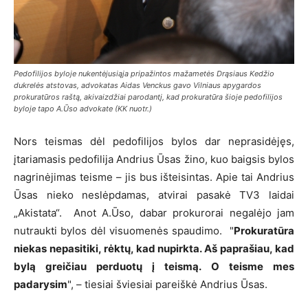
Pedofilijos byloje nukentėjusiąja pripažintos mažametės Drąsiaus Kedžio
dukrelės atstovas, advokatas Aidas Venckus gavo Vilniaus apygardos
prokuratūros raštą, akivaizdžiai parodantį, kad prokuratūra šioje pedofilijos
byloje tapo A.Ūso advokate (KK nuotr.)
Nors teismas dėl pedofilijos bylos dar neprasidėjęs,
įtariamasis pedofilija Andrius Ūsas žino, kuo baigsis bylos
nagrinėjimas teisme – jis bus išteisintas. Apie tai Andrius
Ūsas nieko neslėpdamas, atvirai pasakė TV3 laidai
„Akistata“. Anot A.Ūso, dabar prokurorai negalėjo jam
nutraukti bylos dėl visuomenės spaudimo. "
Prokuratūra
niekas nepasitiki, rėktų, kad nupirkta. Aš paprašiau, kad
bylą greičiau perduotų į teismą. O teisme mes
padarysim
", – tiesiai šviesiai pareiškė Andrius Ūsas.