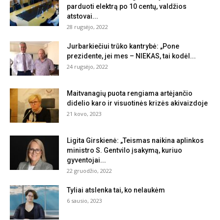
parduoti elektrą po 10 centų, valdžios
atstovai...
28 rugsėjo, 2022
Jurbarkiečiui trūko kantrybė: „Pone
prezidente, jei mes – NIEKAS, tai kodėl...
24 rugsėjo, 2022
Maitvanagių puota rengiama artėjančio
didelio karo ir visuotinės krizės akivaizdoje
21 kovo, 2023
Ligita Girskienė: „Teismas naikina aplinkos
ministro S. Gentvilo įsakymą, kuriuo
gyventojai...
22 gruodžio, 2022
Tyliai atslenka tai, ko nelaukėm
6 sausio, 2023