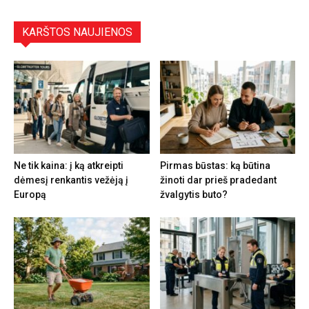
KARŠTOS NAUJIENOS
Ne tik kaina: į ką atkreipti
Pirmas būstas: ką būtina
dėmesį renkantis vežėją į
žinoti dar prieš pradedant
Europą
žvalgytis buto?