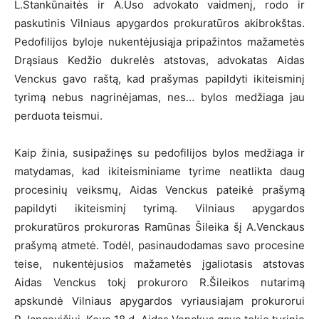
L.Stankūnaitės ir A.Ūso advokato vaidmenį, rodo ir
paskutinis Vilniaus apygardos prokuratūros akibrokštas.
Pedofilijos byloje nukentėjusiąja pripažintos mažametės
Drąsiaus Kedžio dukrelės atstovas, advokatas Aidas
Venckus gavo raštą, kad prašymas papildyti ikiteisminį
tyrimą nebus nagrinėjamas, nes… bylos medžiaga jau
perduota teismui.
Kaip žinia, susipažinęs su pedofilijos bylos medžiaga ir
matydamas, kad ikiteisminiame tyrime neatlikta daug
procesinių veiksmų, Aidas Venckus pateikė prašymą
papildyti ikiteisminį tyrimą. Vilniaus apygardos
prokuratūros prokuroras Ramūnas Šileika šį A.Venckaus
prašymą atmetė. Todėl, pasinaudodamas savo procesine
teise, nukentėjusios mažametės įgaliotasis atstovas
Aidas Venckus tokį prokuroro R.Šileikos nutarimą
apskundė Vilniaus apygardos vyriausiajam prokurorui