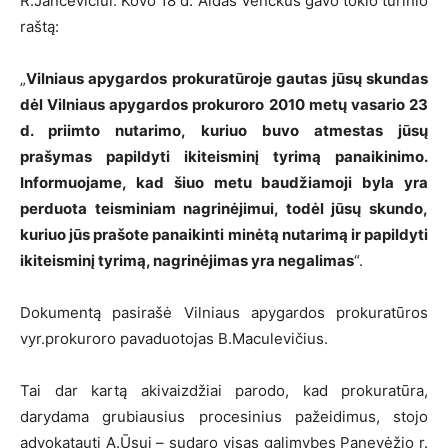
R.Jancevičiui. Kovo 18 d. Aidas Venckus gavo tokio turinio
raštą:
„
Vilniaus apygardos prokuratūroje gautas jūsų skundas
dėl Vilniaus apygardos prokuroro 2010 metų vasario 23
d. priimto nutarimo, kuriuo buvo atmestas jūsų
prašymas papildyti ikiteisminį tyrimą panaikinimo.
Informuojame, kad šiuo metu baudžiamoji byla yra
perduota teisminiam nagrinėjimui, todėl jūsų skundo,
kuriuo jūs prašote panaikinti minėtą nutarimą ir papildyti
ikiteisminį tyrimą, nagrinėjimas yra negalimas
“.
Dokumentą pasirašė Vilniaus apygardos prokuratūros
vyr.prokuroro pavaduotojas B.Maculevičius.
Tai dar kartą akivaizdžiai parodo, kad prokuratūra,
darydama grubiausius procesinius pažeidimus, stojo
advokatauti A.Ūsui – sudaro visas galimybes Panevėžio r.