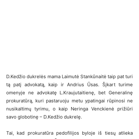
D.Kedžio dukrelės mama Laimutė Stankūnaitė taip pat turi
tą patį advokatą, kaip ir Andrius Ūsas. Šįkart turime
omenyje ne advokatę L.Kraujutaitienę, bet Generalinę
prokuratūrą, kuri pastaruoju metu ypatingai rūpinosi ne
nusikaltimų tyrimu, o kaip Neringa Venckienė prižiūri
savo globotinę – D.Kedžio dukrelę.
Tai, kad prokuratūra pedofilijos byloje iš tiesų atlieka