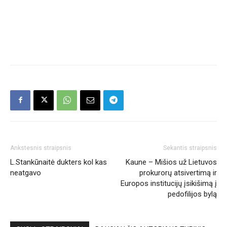
Ankstesnis straipsnis
Sekantis straipsnis
L.Stankūnaitė dukters kol kas
Kaune – Mišios už Lietuvos
neatgavo
prokurorų atsivertimą ir
Europos institucijų įsikišimą į
pedofilijos bylą