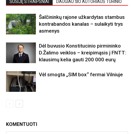
SUSIJĘ STRAIPSNIAI
DAUGIAU ŠIO AUTORIAUS TURINIO
Šalčininkų rajone užkardytas stambus
kontrabandos kanalas – sulaikyti trys
asmenys
Dėl buvusio Konstitucinio pirmininko
D.Žalimo veiklos – kreipimąsis į FNTT:
klausimų kelia gauti 200 000 eurų
Vėl smogta „SIM box“ fermai Vilniuje
KOMENTUOTI