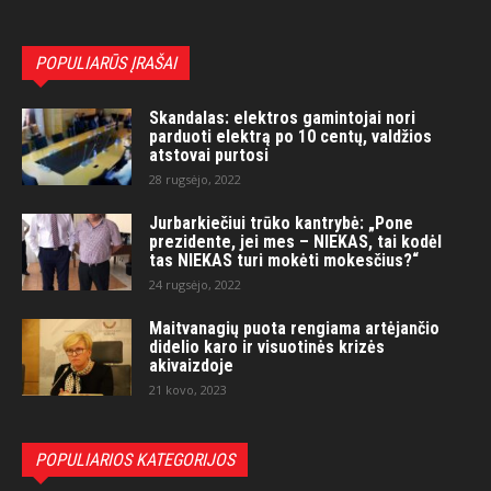
POPULIARŪS ĮRAŠAI
Skandalas: elektros gamintojai nori
parduoti elektrą po 10 centų, valdžios
atstovai purtosi
28 rugsėjo, 2022
Jurbarkiečiui trūko kantrybė: „Pone
prezidente, jei mes – NIEKAS, tai kodėl
tas NIEKAS turi mokėti mokesčius?“
24 rugsėjo, 2022
Maitvanagių puota rengiama artėjančio
didelio karo ir visuotinės krizės
akivaizdoje
21 kovo, 2023
POPULIARIOS KATEGORIJOS