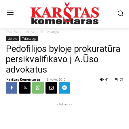
Pradžia
Lietuva
Teisėsauga
Lietuva
Teisėsauga
Pedofilijos byloje prokuratūra
persikvalifikavo į A.Ūso
advokatus
Karštas Komentaras
-
19 kovo, 2010
41
79
- Reklama -