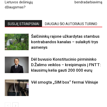
Lietuvos dešiniųjų
bendradarbiavimą
džiaugsmas?
SUSIJĘ STRAIPSNIAI
DAUGIAU ŠIO AUTORIAUS TURINIO
Šalčininkų rajone užkardytas stambus
kontrabandos kanalas – sulaikyti trys
asmenys
Dėl buvusio Konstitucinio pirmininko
D.Žalimo veiklos – kreipimąsis į FNTT:
klausimų kelia gauti 200 000 eurų
Vėl smogta „SIM box“ fermai Vilniuje