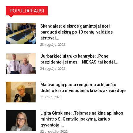
POPULIARIAUSI
Skandalas: elektros gamintojai nori
parduoti elektrą po 10 centų, valdžios
atstovai...
28 rugsėjo, 2022
Jurbarkiečiui trūko kantrybė: „Pone
prezidente, jei mes – NIEKAS, tai kodėl...
24 rugsėjo, 2022
Maitvanagių puota rengiama artėjančio
didelio karo ir visuotinės krizės akivaizdoje
21 kovo, 2023
Ligita Girskienė: „Teismas naikina aplinkos
ministro S. Gentvilo įsakymą, kuriuo
gyventojai...
22 gruodžio, 2022