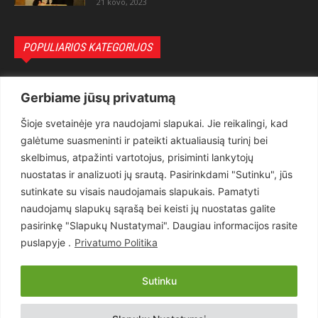
21 kovo, 2023
POPULIARIOS KATEGORIJOS
Politika
3281
Gerbiame jūsų privatumą
Nuomonės
2174
Šioje svetainėje yra naudojami slapukai. Jie reikalingi, kad
Teisėsauga
1497
galėtume suasmeninti ir pateikti aktualiausią turinį bei
Aktualu
1373
skelbimus, atpažinti vartotojus, prisiminti lankytojų
Lietuva
619
nuostatas ir analizuoti jų srautą. Pasirinkdami "Sutinku", jūs
sutinkate su visais naudojamais slapukais. Pamatyti
Pasaulis
560
naudojamų slapukų sąrašą bei keisti jų nuostatas galite
Статьи на русском
282
pasirinkę "Slapukų Nustatymai". Daugiau informacijos rasite
Articles in english
160
puslapyje .
Privatumo Politika
Muzika
116
Sutinku
Copyright © 2026 UAB „Goruva“. Visos teisės saugomos.