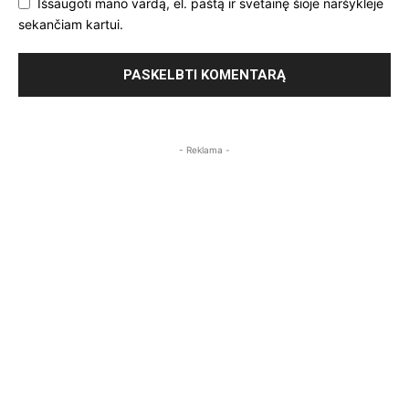
Išsaugoti mano vardą, el. paštą ir svetainę šioje naršyklėje
sekančiam kartui.
- Reklama -