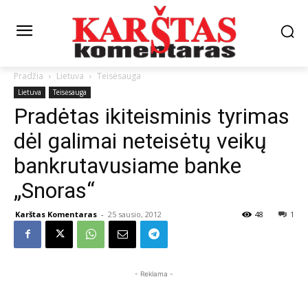
Pradžia
Lietuva
Teisėsauga
Lietuva
Teisėsauga
Pradėtas ikiteisminis tyrimas
dėl galimai neteisėtų veikų
bankrutavusiame banke
„Snoras“
Karštas Komentaras
-
25 sausio, 2012
48
1
- Reklama -