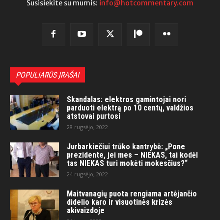
Susisiekite su mumis:
info@hotcommentary.com
POPULIARŪS ĮRAŠAI
Skandalas: elektros gamintojai nori
parduoti elektrą po 10 centų, valdžios
atstovai purtosi
28 rugsėjo, 2022
Jurbarkiečiui trūko kantrybė: „Pone
prezidente, jei mes – NIEKAS, tai kodėl
tas NIEKAS turi mokėti mokesčius?“
24 rugsėjo, 2022
Maitvanagių puota rengiama artėjančio
didelio karo ir visuotinės krizės
akivaizdoje