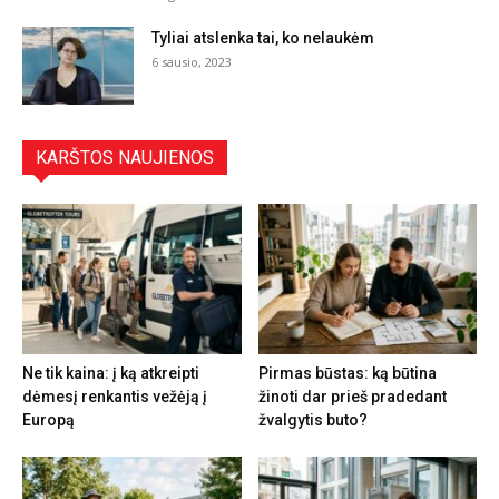
Tyliai atslenka tai, ko nelaukėm
6 sausio, 2023
KARŠTOS NAUJIENOS
Ne tik kaina: į ką atkreipti
Pirmas būstas: ką būtina
dėmesį renkantis vežėją į
žinoti dar prieš pradedant
Europą
žvalgytis buto?