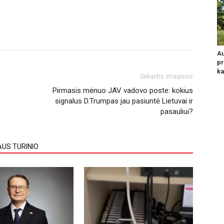
Au
pr
ka
Sekantis straipsnis
Pirmasis mėnuo JAV vadovo poste: kokius
signalus D.Trumpas jau pasiuntė Lietuvai ir
pasauliui?
AUS TURINIO