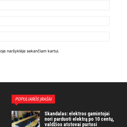
ioje naršyklėje sekančiam kartui.
POPULIARŪS ĮRAŠAI
Skandalas: elektros gamintojai
nori parduoti elektrą po 10 centų,
valdžios atstovai purtosi