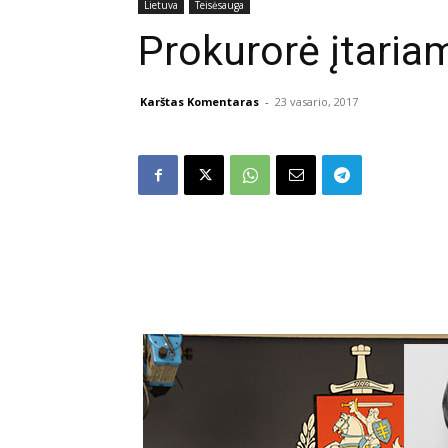
Lietuva
Teisėsauga
Prokurorė įtaria
Karštas Komentaras
-
23 vasario, 2017