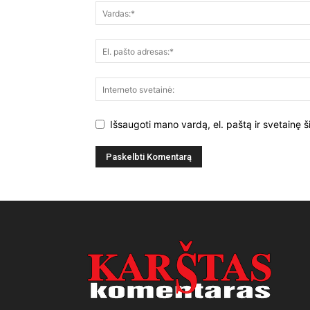
Išsaugoti mano vardą, el. paštą ir svetainę š