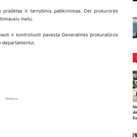
 pradėtas ir tarnybinis patikrinimas. Dėl prokurorės
timiausiu metu.
vauti ir kontroliuoti pavesta Generalinės prokuratūros
o departamentui.
- Reklama -
Ne
dė
Eu