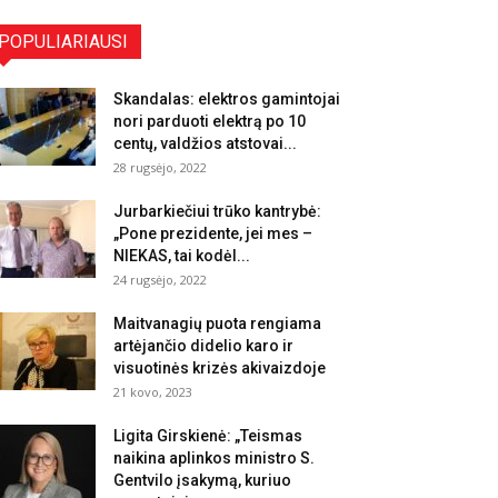
POPULIARIAUSI
Skandalas: elektros gamintojai
nori parduoti elektrą po 10
centų, valdžios atstovai...
28 rugsėjo, 2022
Jurbarkiečiui trūko kantrybė:
„Pone prezidente, jei mes –
NIEKAS, tai kodėl...
24 rugsėjo, 2022
Maitvanagių puota rengiama
artėjančio didelio karo ir
visuotinės krizės akivaizdoje
21 kovo, 2023
Ligita Girskienė: „Teismas
naikina aplinkos ministro S.
Gentvilo įsakymą, kuriuo