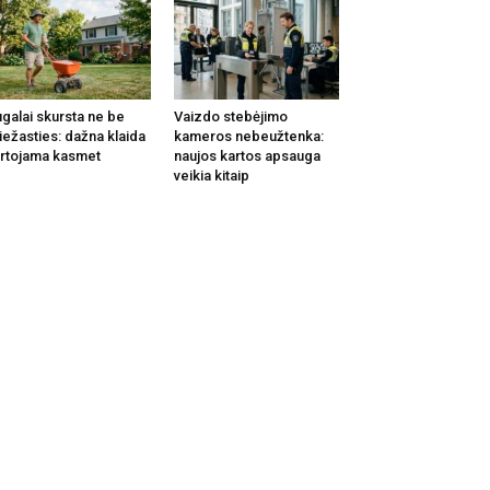
galai skursta ne be
Vaizdo stebėjimo
iežasties: dažna klaida
kameros nebeužtenka:
rtojama kasmet
naujos kartos apsauga
veikia kitaip