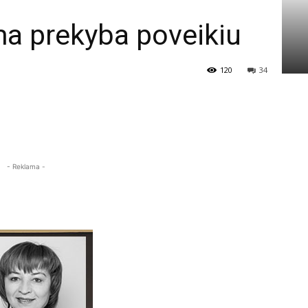
ma prekyba poveikiu
120
34
- Reklama -