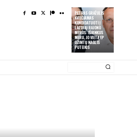
PETRAS GRAŽULIS
KVIEČIAMAS
KANDIDATUOTI Į
LAZDIJŲ RAJONO
MERUS: IŠRINKUS
MERU, JO VIETĄ EP
UŽIMTŲ NAGLIS
PUTEIKIS