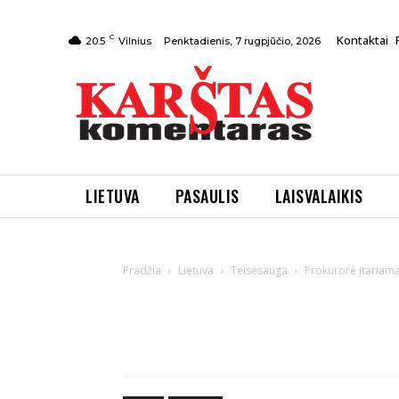
C
Kontaktai
Penktadienis, 7 rugpjūčio, 2026
20.5
Vilnius
LIETUVA
PASAULIS
LAISVALAIKIS
Pradžia
Lietuva
Teisėsauga
Prokurorė įtariam