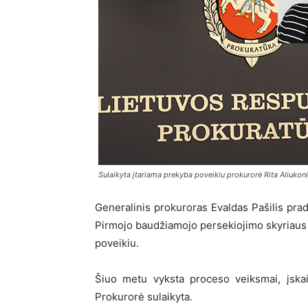
Sulaikyta įtariama prekyba poveikiu prokurorė Rita Aliukon
Generalinis prokuroras Evaldas Pašilis prad
Pirmojo baudžiamojo persekiojimo skyriaus v
poveikiu.
Šiuo metu vyksta proceso veiksmai, įskai
Prokurorė sulaikyta.