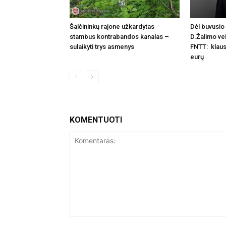
Šalčininkų rajone užkardytas
Dėl buvusio 
stambus kontrabandos kanalas –
D.Žalimo vei
sulaikyti trys asmenys
FNTT: klaus
eurų
KOMENTUOTI