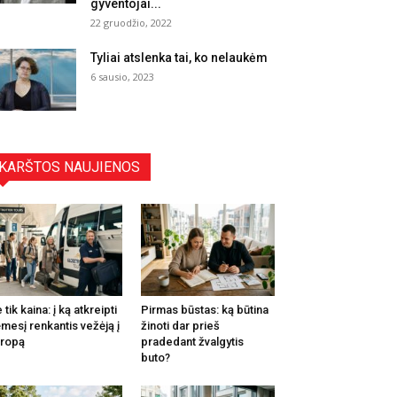
gyventojai...
22 gruodžio, 2022
Tyliai atslenka tai, ko nelaukėm
6 sausio, 2023
KARŠTOS NAUJIENOS
 tik kaina: į ką atkreipti
Pirmas būstas: ką būtina
mesį renkantis vežėją į
žinoti dar prieš
ropą
pradedant žvalgytis
buto?