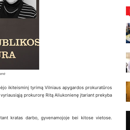
ienė
ėjo ikiteisminį tyrimą Vilniaus apygardos prokuratūros
yriausiąją prokurorę Ritą Aliukonienę įtariant prekyba
tant kratas darbo, gyvenamojoje bei kitose vietose.