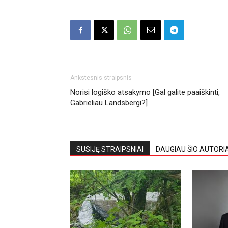
Ankstesnis straipsnis
Norisi logiško atsakymo [Gal galite paaiškinti,
Gabrieliau Landsbergi?]
SUSIJĘ STRAIPSNIAI
DAUGIAU ŠIO AUTORI