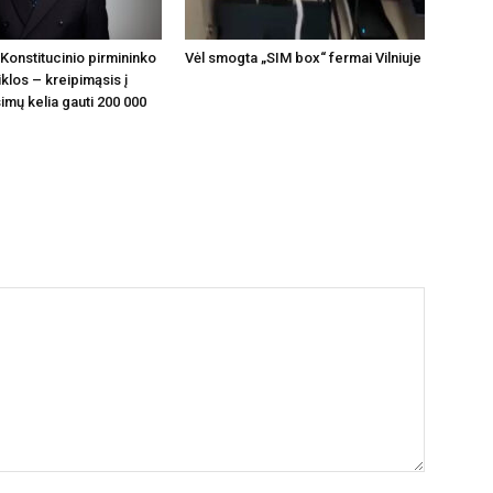
Konstitucinio pirmininko
Vėl smogta „SIM box“ fermai Vilniuje
klos – kreipimąsis į
imų kelia gauti 200 000