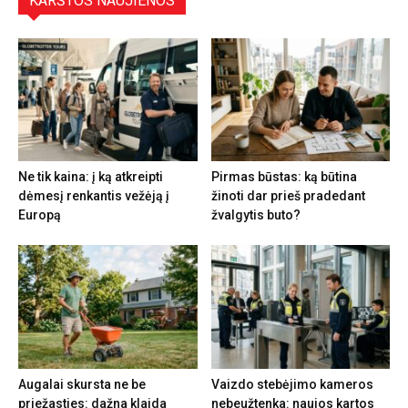
KARŠTOS NAUJIENOS
Ne tik kaina: į ką atkreipti
Pirmas būstas: ką būtina
dėmesį renkantis vežėją į
žinoti dar prieš pradedant
Europą
žvalgytis buto?
Augalai skursta ne be
Vaizdo stebėjimo kameros
priežasties: dažna klaida
nebeužtenka: naujos kartos