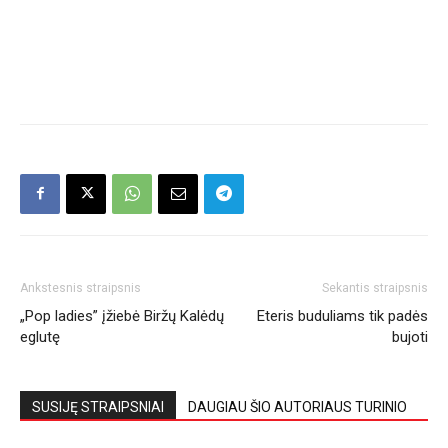
Ankstesnis straipsnis
Sekantis straipsnis
„Pop ladies” įžiebė Biržų Kalėdų
Eteris buduliams tik padės
eglutę
bujoti
SUSIJĘ STRAIPSNIAI
DAUGIAU ŠIO AUTORIAUS TURINIO