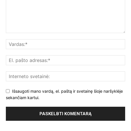
Išsaugoti mano vardą, el. paštą ir svetainę šioje naršyklėje
sekančiam kartui.