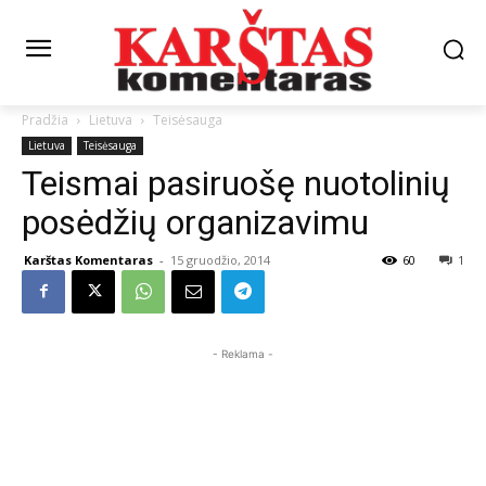
Pradžia
Lietuva
Teisėsauga
Lietuva
Teisėsauga
Teismai pasiruošę nuotolinių
posėdžių organizavimu
Karštas Komentaras
-
15 gruodžio, 2014
60
1
- Reklama -