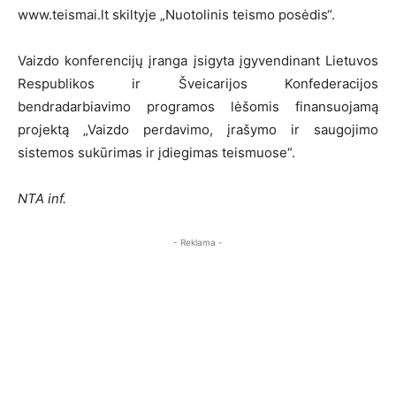
www.teismai.lt skiltyje „Nuotolinis teismo posėdis“.
Vaiz­do kon­fe­ren­ci­jų įran­ga įsigyta įgy­ven­di­nant Lietuvos
Respublikos ir Šveicarijos Konfederacijos
bendradarbiavimo programos lėšomis finansuojamą
projektą „Vaizdo perdavimo, įrašymo ir saugojimo
sistemos sukūrimas ir įdiegimas teismuose“.
NTA inf.
- Reklama -