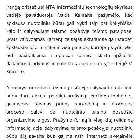
Įrangą pristačiusi NTA Informacinių technologijų skyriaus
vedėjo pavaduotoja Vaida Keinaitė pažymėjo, kad
apklausa nuotoliniu būdu gali vykti taip pat kokybiškai
kaip ir dalyvaujant teismo posėdyje teismo patalpose.
„Pats valdydamas kamerą, teisėjas ekranuose gali stebėti
apklausiamojo mimiką ir visą patalpą, kurioje jis yra. Gali
būti pasitelkiama ir speciali kamera, skirta apžiūrėti
daiktinius įrodymus ir pateiktus dokumentus,“ – teigė V.
Keinaitė.
Asmenys, norėdami teismo posėdyje dalyvauti nuotoliniu
būdu, turi teismui pateikti prašymą. Įvertinęs technines
galimybes, teismas priims sprendimą ir informuos
proceso dalyvį dėl nuotolinio teismo posėdžio
organizavimo eigos. Prašymo formą ir visą kitą reikiamą
informaciją apie dalyvavimą teismo posėdyje nuotoliniu
būdu šią savaitę bus galima rasti interneto svetainėje