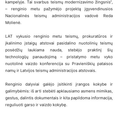
kampelyje. Tai svarbus teismų modernizavimo žingsnis“,
– renginio metu pažymėjo projektą įgyvendinusios
Nacionalinės teismų administracijos vadovė Reda
Molienė.
LAT vykusio renginio metu teismų, prokuratūros ir
įkalinimo įstaigų atstovai pasidalino nuotolinių teismų
posėdžių laukiama nauda, stebėjo praktinį šių
technologijų panaudojimą – pristatymo metu vyko
nuotolinė vaizdo konferencija su Pravieniškių pataisos
namų ir Latvijos teismų administracijos atstovais.
Renginio dalyviai galėjo įsitikinti įrangos kokybe ir
galimybėmis: iš arti stebėti apklausiamo asmens mimikas,
gestus, dalintis dokumentais ir kita papildoma informacija,
reguliuoti garso ir vaizdo kokybę.