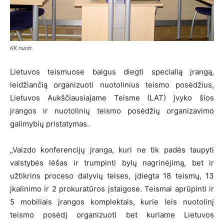
KK nuotr.
Lietuvos teismuose baigus diegti specialią įrangą,
leidžiančią organizuoti nuotolinius teismo posėdžius,
Lietuvos Aukščiausiajame Teisme (LAT) įvyko šios
įrangos ir nuotolinių teismo posėdžių organizavimo
galimybių pristatymas.
„Vaizdo konferencijų įranga, kuri ne tik padės taupyti
valstybės lėšas ir trumpinti bylų nagrinėjimą, bet ir
užtikrins proceso dalyvių teises, įdiegta 18 teismų, 13
įkalinimo ir 2 prokuratūros įstaigose. Teismai aprūpinti ir
5 mobiliais įrangos komplektais, kurie leis nuotolinį
teismo posėdį organizuoti bet kuriame Lietuvos