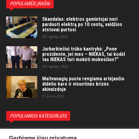
POPULIARŪS ĮRAŠAI
Skandalas: elektros gamintojai nori
parduoti elektrą po 10 centų, valdžios
atstovai purtosi
28 rugsėjo, 2022
Jurbarkiečiui trūko kantrybė: „Pone
prezidente, jei mes – NIEKAS, tai kodėl
tas NIEKAS turi mokėti mokesčius?“
24 rugsėjo, 2022
Maitvanagių puota rengiama artėjančio
didelio karo ir visuotinės krizės
akivaizdoje
21 kovo, 2023
POPULIARIOS KATEGORIJOS
Politika
3281
Gerbiame jūsų privatumą