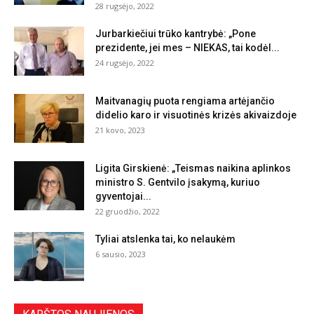
28 rugsėjo, 2022
Jurbarkiečiui trūko kantrybė: „Pone
prezidente, jei mes – NIEKAS, tai kodėl...
24 rugsėjo, 2022
Maitvanagių puota rengiama artėjančio
didelio karo ir visuotinės krizės akivaizdoje
21 kovo, 2023
Ligita Girskienė: „Teismas naikina aplinkos
ministro S. Gentvilo įsakymą, kuriuo
gyventojai...
22 gruodžio, 2022
Tyliai atslenka tai, ko nelaukėm
6 sausio, 2023