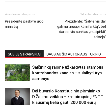
Ankstesnis straipsnis
Sekantis straipsnis
Prezidentė paskyrė ūkio
Prezidentė: “Šalyje vis dar
ministrą
galima „nusipirkti infarktą”, bet
darosi vis sunkiau „nusipirkti”
teisėją”
SUSIJĘ STRAIPSNIAI
DAUGIAU ŠIO AUTORIAUS TURINIO
Šalčininkų rajone užkardytas stambus
kontrabandos kanalas – sulaikyti trys
asmenys
Dėl buvusio Konstitucinio pirmininko
D.Žalimo veiklos – kreipimąsis į FNTT:
klausimų kelia gauti 200 000 eurų