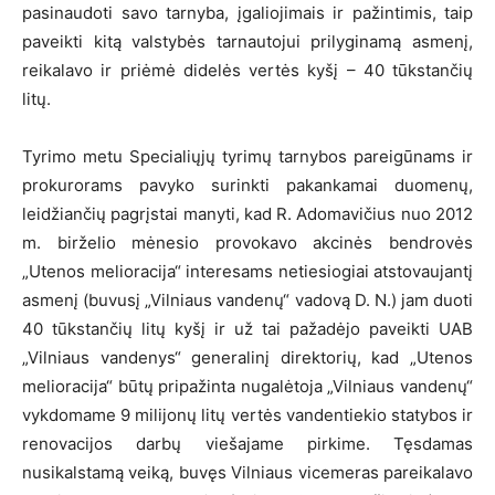
pasinaudoti savo tarnyba, įgaliojimais ir pažintimis, taip
paveikti kitą valstybės tarnautojui prilyginamą asmenį,
reikalavo ir priėmė didelės vertės kyšį – 40 tūkstančių
litų.
Tyrimo metu Specialiųjų tyrimų tarnybos pareigūnams ir
prokurorams pavyko surinkti pakankamai duomenų,
leidžiančių pagrįstai manyti, kad R. Adomavičius nuo 2012
m. birželio mėnesio provokavo akcinės bendrovės
„Utenos melioracija“ interesams netiesiogiai atstovaujantį
asmenį (buvusį „Vilniaus vandenų“ vadovą D. N.) jam duoti
40 tūkstančių litų kyšį ir už tai pažadėjo paveikti UAB
„Vilniaus vandenys“ generalinį direktorių, kad „Utenos
melioracija“ būtų pripažinta nugalėtoja „Vilniaus vandenų“
vykdomame 9 milijonų litų vertės vandentiekio statybos ir
renovacijos darbų viešajame pirkime. Tęsdamas
nusikalstamą veiką, buvęs Vilniaus vicemeras pareikalavo