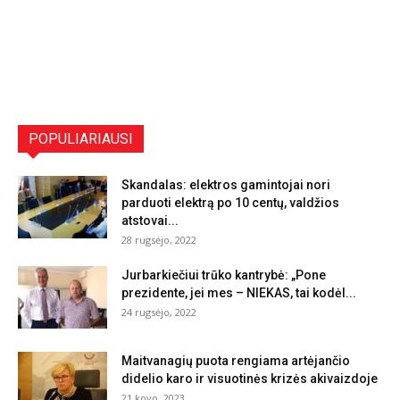
POPULIARIAUSI
Skandalas: elektros gamintojai nori
parduoti elektrą po 10 centų, valdžios
atstovai...
28 rugsėjo, 2022
Jurbarkiečiui trūko kantrybė: „Pone
prezidente, jei mes – NIEKAS, tai kodėl...
24 rugsėjo, 2022
Maitvanagių puota rengiama artėjančio
didelio karo ir visuotinės krizės akivaizdoje
21 kovo, 2023