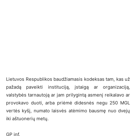
Lietuvos Respublikos baudžiamasis kodeksas tam, kas už
pažadą paveikti instituciją, įstaigą ar organizaciją,
valstybės tarnautoją ar jam prilygintą asmenį reikalavo ar
provokavo duoti, arba priėmė didesnės negu 250 MGL
vertės kyšį, numato laisvės atėmimo bausmę nuo dvejų
iki aštuonerių metų.
GP inf.