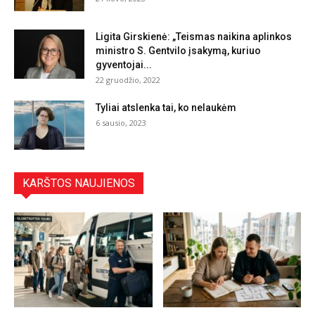
Ligita Girskienė: „Teismas naikina aplinkos
ministro S. Gentvilo įsakymą, kuriuo
gyventojai...
22 gruodžio, 2022
Tyliai atslenka tai, ko nelaukėm
6 sausio, 2023
KARŠTOS NAUJIENOS