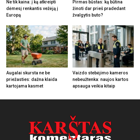
Ne tik kaina: į ką atkreipti
Pirmas būstas: ką būtina
dėmesį renkantis vežėją į
žinoti dar prieš pradedant
Europą
žvalgytis buto?
Augalai skursta ne be
Vaizdo stebėjimo kameros
priežasties: dažna klaida
nebeužtenka: naujos kartos
kartojama kasmet
apsauga veikia kitaip