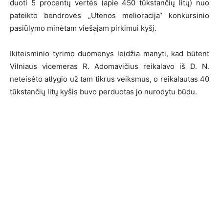
duoti 5 procentų vertės (apie 450 tūkstančių litų) nuo
pateikto bendrovės „Utenos melioracija“ konkursinio
pasiūlymo minėtam viešajam pirkimui kyšį.
Ikiteisminio tyrimo duomenys leidžia manyti, kad būtent
Vilniaus vicemeras R. Adomavičius reikalavo iš D. N.
neteisėto atlygio už tam tikrus veiksmus, o reikalautas 40
tūkstančių litų kyšis buvo perduotas jo nurodytu būdu.