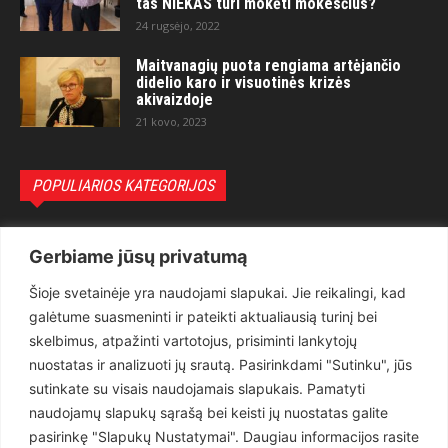
tas NIEKAS turi mokėti mokesčius?“
24 rugsėjo, 2022
Maitvanagių puota rengiama artėjančio
didelio karo ir visuotinės krizės
akivaizdoje
21 kovo, 2023
POPULIARIOS KATEGORIJOS
Politika
3281
Gerbiame jūsų privatumą
Nuomonės
2174
Šioje svetainėje yra naudojami slapukai. Jie reikalingi, kad
Teisėsauga
1497
galėtume suasmeninti ir pateikti aktualiausią turinį bei
Aktualu
1373
skelbimus, atpažinti vartotojus, prisiminti lankytojų
Lietuva
619
nuostatas ir analizuoti jų srautą. Pasirinkdami "Sutinku", jūs
sutinkate su visais naudojamais slapukais. Pamatyti
Pasaulis
560
naudojamų slapukų sąrašą bei keisti jų nuostatas galite
Статьи на русском
282
pasirinkę "Slapukų Nustatymai". Daugiau informacijos rasite