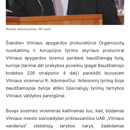
Romas Adomavičius. KK nuotr.
Šiandien Vilniaus apygardos prokuratūros Organizuotų
nusikaltimų ir korupcijos tyrimo skyriaus prokurorai
Vilniaus apygardos teismui perdavė baudžiamąją bylą,
kurioje įtarimai dėl prekybos poveikiu (pagal Baudžiamojo
kodekso 226 straipsnio 4 dalį) pareikšti buvusiam
Vilniaus vicemerui R. Adomavičiui. Ikiteisminį tyrimą šioje
baudžiamojoje byloje atliko Specialiųjų tyrimų tarnybos
Vilniaus valdybos pareigūnai.
Buvęs sostinės vicemeras kaltinamas tuo, kad, būdamas
Vilniaus miesto savivaldybei priklausančios UAB „Vilniaus
vandenys“ stebėtojų tarybos narys, žadėdamas