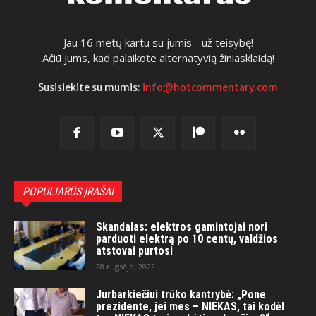
Jau 16 metų kartu su jumis - už teisybę!
Ačiū jums, kad palaikote alternatyvią žiniasklaidą!
Susisiekite su mumis:
info@hotcommentary.com
POPULIARŪS ĮRAŠAI
Skandalas: elektros gamintojai nori
parduoti elektrą po 10 centų, valdžios
atstovai purtosi
28 rugsėjo, 2022
Jurbarkiečiui trūko kantrybė: „Pone
prezidente, jei mes – NIEKAS, tai kodėl