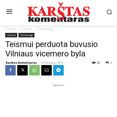
Pradžia
Lietuva
Teisėsauga
Lietuva
Teisėsauga
Teismui perduota buvusio
Vilniaus vicemero byla
Karštas Komentaras
-
10 birželio, 2013
32
2
- Reklama -