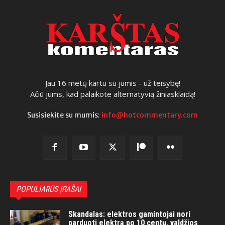
Jau 16 metų kartu su jumis - už teisybę!
Ačiū jums, kad palaikote alternatyvią žiniasklaidą!
Susisiekite su mumis:
info@hotcommentary.com
POPULIARŪS ĮRAŠAI
Skandalas: elektros gamintojai nori
parduoti elektrą po 10 centų, valdžios