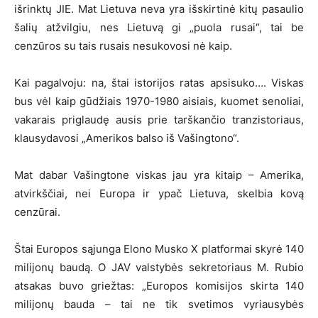
išrinktų JIE. Mat Lietuva neva yra išskirtinė kitų pasaulio
šalių atžvilgiu, nes Lietuvą gi „puola rusai“, tai be
cenzūros su tais rusais nesukovosi nė kaip.
Kai pagalvoju: na, štai istorijos ratas apsisuko…. Viskas
bus vėl kaip gūdžiais 1970-1980 aisiais, kuomet senoliai,
vakarais priglaudę ausis prie tarškančio tranzistoriaus,
klausydavosi „Amerikos balso iš Vašingtono“.
Mat dabar Vašingtone viskas jau yra kitaip – Amerika,
atvirkščiai, nei Europa ir ypač Lietuva, skelbia kovą
cenzūrai.
Štai Europos sąjunga Elono Musko X platformai skyrė 140
milijonų baudą. O JAV valstybės sekretoriaus M. Rubio
atsakas buvo griežtas: „Europos komisijos skirta 140
milijonų bauda – tai ne tik svetimos vyriausybės