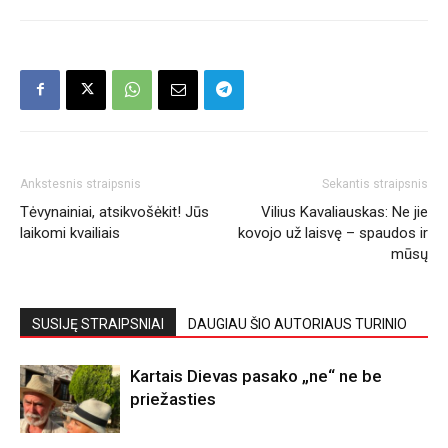
Ankstesnis straipsnis
Sekantis straipsnis
Tėvynainiai, atsikvošėkit! Jūs
Vilius Kavaliauskas: Ne jie
laikomi kvailiais
kovojo už laisvę – spaudos ir
mūsų
SUSIJĘ STRAIPSNIAI
DAUGIAU ŠIO AUTORIAUS TURINIO
Kartais Dievas pasako „ne“ ne be
priežasties