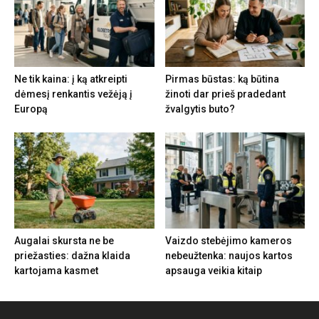
Ne tik kaina: į ką atkreipti
Pirmas būstas: ką būtina
dėmesį renkantis vežėją į
žinoti dar prieš pradedant
Europą
žvalgytis buto?
Augalai skursta ne be
Vaizdo stebėjimo kameros
priežasties: dažna klaida
nebeužtenka: naujos kartos
kartojama kasmet
apsauga veikia kitaip