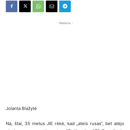
- Reklama -
Jolanta Blažytė
Na, štai, 35 metus JIE rėkė, kad „ateis rusas“, bet atėjo