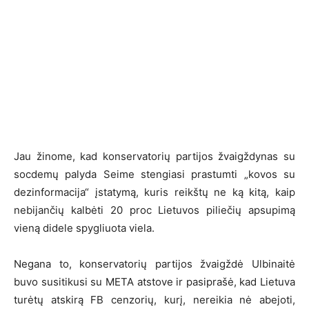
Jau žinome, kad konservatorių partijos žvaigždynas su
socdemų palyda Seime stengiasi prastumti „kovos su
dezinformacija“ įstatymą, kuris reikštų ne ką kitą, kaip
nebijančių kalbėti 20 proc Lietuvos piliečių apsupimą
vieną didele spygliuota viela.
Negana to, konservatorių partijos žvaigždė Ulbinaitė
buvo susitikusi su META atstove ir pasiprašė, kad Lietuva
turėtų atskirą FB cenzorių, kurį, nereikia nė abejoti,