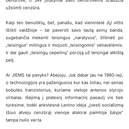
bendrovė, o JAV įstatymai savo bendrovėms draudžia
užsiimti cenzūra.
Kaip ten benutiktų, bet, panašu, kad vienintelė JŲ viltis
išlikti valdžioje – tai paversti savo tautą avinų banda,
sugebančia mekenti teisingus „naratyvus“, šlitinėti po
„teisingus“ mitingus ir mojuoti „teisingomis“ vėliavėlėmis.
Ir dar gauti „teisingų cepelinų“ porciją už teisingai atkištą
petį.
Ar JIEMS tai pavyks? Abejoju. Juk dabar jau ne 1980-ieji,
o technologijos yra pažengusios kur kas toliau, nei senas
bobutės tranzistorius, kuriame vietoje antenos styrojo
virbalas. Išėjimą į platesnį informacinį pasaulį vis tiek
turėsime, todėl ankstesnė Lenino idėja „įvesti socializmą
(šiuo atveju cenzūrą) vienoje atskirai paimtoje šalyje“
tampa nulio verta.