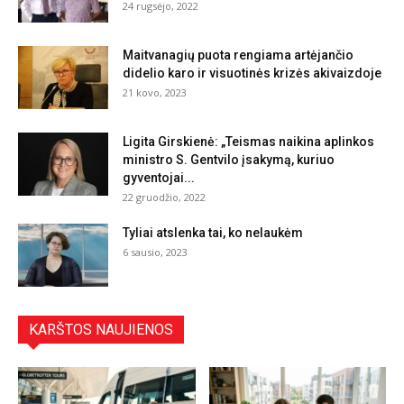
24 rugsėjo, 2022
Maitvanagių puota rengiama artėjančio
didelio karo ir visuotinės krizės akivaizdoje
21 kovo, 2023
Ligita Girskienė: „Teismas naikina aplinkos
ministro S. Gentvilo įsakymą, kuriuo
gyventojai...
22 gruodžio, 2022
Tyliai atslenka tai, ko nelaukėm
6 sausio, 2023
KARŠTOS NAUJIENOS