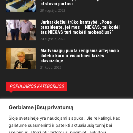
atstovai purtosi
28 rugsėjo, 2022
Jurbarkiečiui trūko kantrybė: „Pone
prezidente, jei mes – NIEKAS, tai kodėl
tas NIEKAS turi mokėti mokesčius?“
24 rugsėjo, 2022
Maitvanagių puota rengiama artėjančio
didelio karo ir visuotinės krizės
akivaizdoje
21 kovo, 2023
POPULIARIOS KATEGORIJOS
Politika
3281
Gerbiame jūsų privatumą
Nuomonės
2174
Šioje svetainėje yra naudojami slapukai. Jie reikalingi, kad
Teisėsauga
1497
galėtume suasmeninti ir pateikti aktualiausią turinį bei
Aktualu
1373
skelbimus, atpažinti vartotojus, prisiminti lankytojų