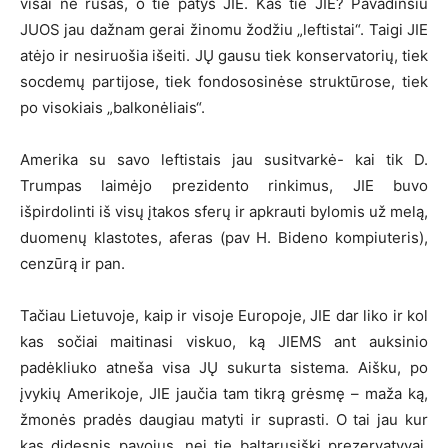
visai ne rusas, o tie patys JIE. Kas tie JIE? Pavadinsiu
JUOS jau dažnam gerai žinomu žodžiu „leftistai“. Taigi JIE
atėjo ir nesiruošia išeiti. JŲ gausu tiek konservatorių, tiek
socdemų partijose, tiek fondososinėse struktūrose, tiek
po visokiais „balkonėliais“.
Amerika su savo leftistais jau susitvarkė- kai tik D.
Trumpas laimėjo prezidento rinkimus, JIE buvo
išpirdolinti iš visų įtakos sferų ir apkrauti bylomis už melą,
duomenų klastotes, aferas (pav H. Bideno kompiuteris),
cenzūrą ir pan.
Tačiau Lietuvoje, kaip ir visoje Europoje, JIE dar liko ir kol
kas sočiai maitinasi viskuo, ką JIEMS ant auksinio
padėkliuko atneša visa JŲ sukurta sistema. Aišku, po
įvykių Amerikoje, JIE jaučia tam tikrą grėsmę – maža ką,
žmonės pradės daugiau matyti ir suprasti. O tai jau kur
kas didesnis pavojus, nei tie baltarusiški prezervatyvai,