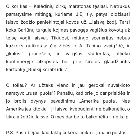
O kol kas – Kalėdinių cirkų maratonas tęsiasi. Netrukus
pamatysime mitingą, kuriame JIE, t.y. patys didžiausi
laisvo žodžio paniekintojai kovos už…..laisvą žodį. Tarsi
koks Gariūnų turguje kojines pavogęs vagišius kovotų už
teisę vogti laisvai. Tikiuosi, mitingo scenarijus nebus
kažkoks netikėtas: čia žibės ir A. Tapino žvaigždė, ir
„įkalusi“ pranešėja, ir vargšas studentas, atliekų
konteineryje atkapstęs bei prie širdies glaudžiantis
kartonkę „Ruskij korabl idi…“
O toliau? Ar užteks vieno ir jau gerokai nuvalkioto
naratyvo „rusai puola“? Panašu, kad prie jo dar prisidės ir
jo brolis dvynys pavadinimu „Amerika puola“. Nes
Amerika jau kitokia – ji laisva, kvėpuojanti ne balkonėlio, o
tikrąja žodžio laisve. O mes dar be to balkonėlio – nė kaip.
P.S. Pastebėjau, kad faktų čekeriai įniko ir į mano postus.