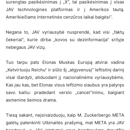
surengtas pasikėsinimas į „X“, tai pasikėsinimas į visas
JAV technologines platformas ir į Amerikos tautą.
Amerikiečiams internetinės cenzūros laikai baigėsi“.
Negana to, JAV vyriausybė nusprendė, kad visi „faktų
čekeriai“, kurie dirba „kovos su dezinformacija“ srityje
nebegaus JAV vizų.
Tuo tarpu pats Elonas Muskas Europą atvirai vadina
„Ketvirtuoju Reichu“ ir siūlo šį „atgyvenusį“ leftistinį darinį
visai išardyti, atiduodant jį nacionalinėms vyriausybėms.
Kas jau kas, bet Elonas visus leftizmo siaubus yra patyręs
savo kailiu: pradedant verslo „cancel“inimu, baigiant
asmenine šeimos drama.
Tiesą sakant, neįsivaizduoju, kaip M. Zuckerbergo META
galėtų patenkinti Ulbinaitės prašymą, mat META yra JAV