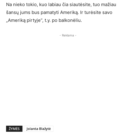
Na nieko tokio, kuo labiau čia siautėsite, tuo mažiau
šansų jums bus pamatyti Ameriką. Ir turėsite savo
„Ameriką pirtyje“, t.y. po balkonėliu.
- Reklama -
ŽYMĖS
Jolanta Blažytė