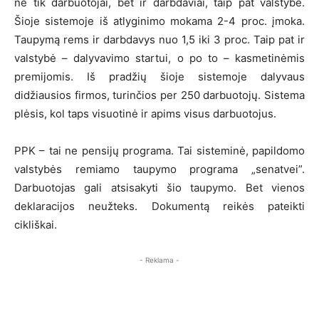
ne tik darbuotojai, bet ir darbdaviai, taip pat valstybė.
Šioje sistemoje iš atlyginimo mokama 2-4 proc. įmoka.
Taupymą rems ir darbdavys nuo 1,5 iki 3 proc. Taip pat ir
valstybė – dalyvavimo startui, o po to – kasmetinėmis
premijomis. Iš pradžių šioje sistemoje dalyvaus
didžiausios firmos, turinčios per 250 darbuotojų. Sistema
plėsis, kol taps visuotinė ir apims visus darbuotojus.
PPK – tai ne pensijų programa. Tai sisteminė, papildomo
valstybės remiamo taupymo programa „senatvei”.
Darbuotojas gali atsisakyti šio taupymo. Bet vienos
deklaracijos neužteks. Dokumentą reikės pateikti
cikliškai.
- Reklama -