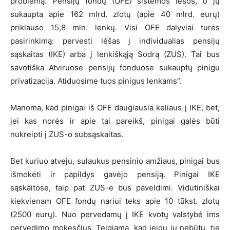
problemą. Pensijų fondų (OFE) sistemos lėšos, o jų
sukaupta apie 162 mlrd. zlotų (apie 40 mlrd. eurų)
priklauso 15,8 mln. lenkų. Visi OFE dalyviai turės
pasirinkimą: pervesti lėšas į individualias pensijų
sąskaitas (IKE) arba į lenkiškąją Sodrą (ZUS). Tai bus
savotiška Atviruose pensijų fonduose sukauptų pinigu
privatizacija. Atiduosime tuos pinigus lenkams”.
Manoma, kad pinigai iš OFE daugiausia keliaus į IKE, bet,
jei kas norės ir apie tai pareikš, pinigai galės būti
nukreipti į ZUS-o subsąskaitas.
Bet kuriuo atveju, sulaukus pensinio amžiaus, pinigai bus
išmokėti ir papildys gavėjo pensiją. Pinigai IKE
sąskaitose, taip pat ZUS-e bus paveldimi. Vidutiniškai
kiekvienam OFE fondų nariui teks apie 10 tūkst. zlotų
(2500 eurų). Nuo pervedamų į IKE kvotų valstybė ims
pervedimo mokesčius. Teigiama, kad jeigu jų nebūtų, tie