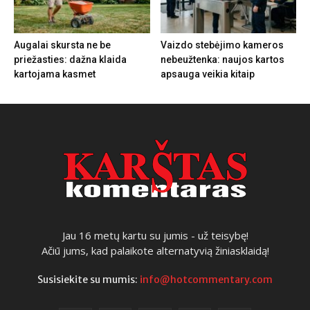
Augalai skursta ne be
Vaizdo stebėjimo kameros
priežasties: dažna klaida
nebeužtenka: naujos kartos
kartojama kasmet
apsauga veikia kitaip
Jau 16 metų kartu su jumis - už teisybę!
Ačiū jums, kad palaikote alternatyvią žiniasklaidą!
Susisiekite su mumis:
info@hotcommentary.com