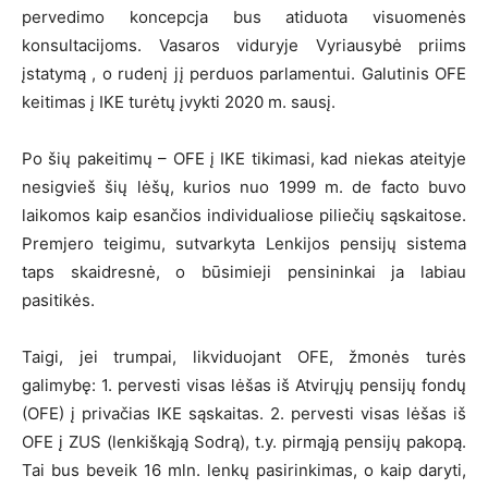
pervedimo koncepcja bus atiduota visuomenės
konsultacijoms. Vasaros viduryje Vyriausybė priims
įstatymą , o rudenį jį perduos parlamentui. Galutinis OFE
keitimas į IKE turėtų įvykti 2020 m. sausį.
Po šių pakeitimų – OFE į IKE tikimasi, kad niekas ateityje
nesigvieš šių lėšų, kurios nuo 1999 m. de facto buvo
laikomos kaip esančios individualiose piliečių sąskaitose.
Premjero teigimu, sutvarkyta Lenkijos pensijų sistema
taps skaidresnė, o būsimieji pensininkai ja labiau
pasitikės.
Taigi, jei trumpai, likviduojant OFE, žmonės turės
galimybę: 1. pervesti visas lėšas iš Atvirųjų pensijų fondų
(OFE) į privačias IKE sąskaitas. 2. pervesti visas lėšas iš
OFE į ZUS (lenkiškąją Sodrą), t.y. pirmąją pensijų pakopą.
Tai bus beveik 16 mln. lenkų pasirinkimas, o kaip daryti,