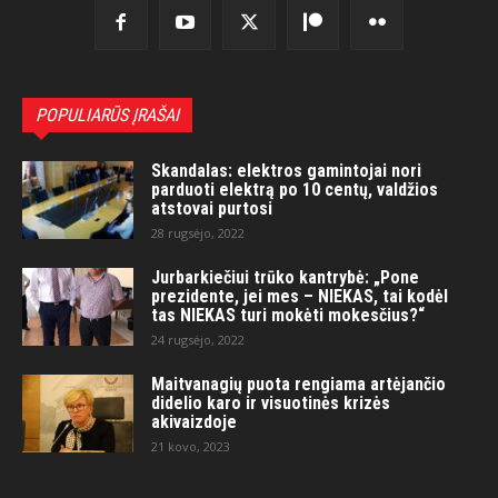
POPULIARŪS ĮRAŠAI
Skandalas: elektros gamintojai nori
parduoti elektrą po 10 centų, valdžios
atstovai purtosi
28 rugsėjo, 2022
Jurbarkiečiui trūko kantrybė: „Pone
prezidente, jei mes – NIEKAS, tai kodėl
tas NIEKAS turi mokėti mokesčius?“
24 rugsėjo, 2022
Maitvanagių puota rengiama artėjančio
didelio karo ir visuotinės krizės
akivaizdoje
21 kovo, 2023