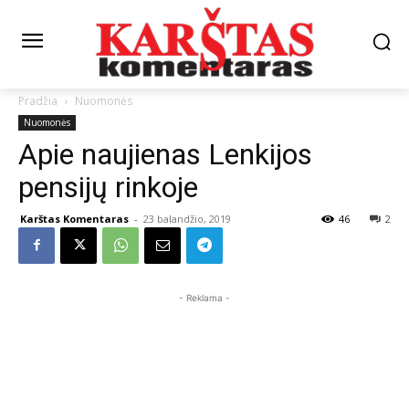
Pradžia
Nuomonės
Nuomonės
Apie naujienas Lenkijos
pensijų rinkoje
Karštas Komentaras
-
23 balandžio, 2019
46
2
- Reklama -