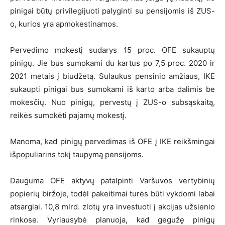
pinigai būtų privilegijuoti palyginti su pensijomis iš ZUS-
o, kurios yra apmokestinamos.
Pervedimo mokestį sudarys 15 proc. OFE sukauptų
pinigų. Jie bus sumokami du kartus po 7,5 proc. 2020 ir
2021 metais į biudžetą. Sulaukus pensinio amžiaus, IKE
sukaupti pinigai bus sumokami iš karto arba dalimis be
mokesčių. Nuo pinigų, pervestų į ZUS-o subsąskaitą,
reikės sumokėti pajamų mokestį.
Manoma, kad pinigų pervedimas iš OFE į IKE reikšmingai
išpopuliarins tokį taupymą pensijoms.
Dauguma OFE aktyvų patalpinti Varšuvos vertybinių
popierių biržoje, todėl pakeitimai turės būti vykdomi labai
atsargiai. 10,8 mlrd. zlotų yra investuoti į akcijas užsienio
rinkose. Vyriausybė planuoja, kad gegužę pinigų