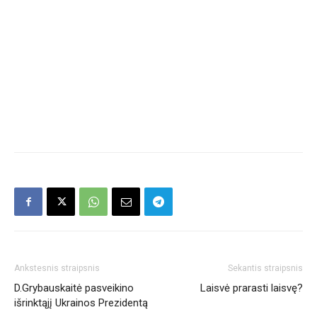
Ankstesnis straipsnis
Sekantis straipsnis
D.Grybauskaitė pasveikino
Laisvė prarasti laisvę?
išrinktąjį Ukrainos Prezidentą