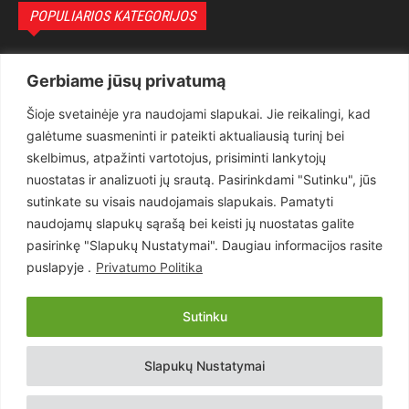
POPULIARIOS KATEGORIJOS
Politika
3281
Gerbiame jūsų privatumą
Nuomonės
2174
Šioje svetainėje yra naudojami slapukai. Jie reikalingi, kad
Teisėsauga
1497
galėtume suasmeninti ir pateikti aktualiausią turinį bei
Aktualu
1373
skelbimus, atpažinti vartotojus, prisiminti lankytojų
Lietuva
619
nuostatas ir analizuoti jų srautą. Pasirinkdami "Sutinku", jūs
sutinkate su visais naudojamais slapukais. Pamatyti
Pasaulis
560
naudojamų slapukų sąrašą bei keisti jų nuostatas galite
Статьи на русском
282
pasirinkę "Slapukų Nustatymai". Daugiau informacijos rasite
Articles in english
160
puslapyje .
Privatumo Politika
Muzika
116
Sutinku
Copyright © 2026 UAB „Goruva“. Visos teisės saugomos.
Slapukų Nustatymai
Kontaktai
Prenumerata
Privatumo Politika
Naudojimosi Taisyklės