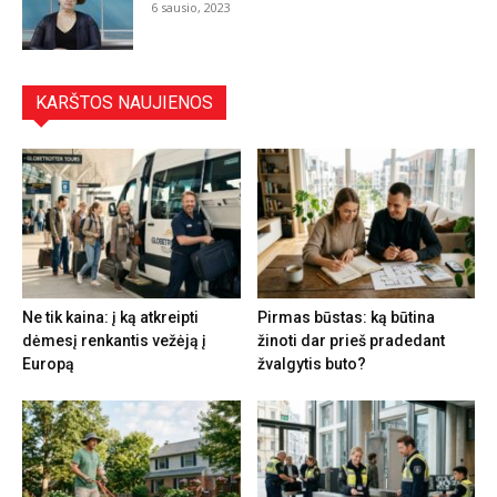
6 sausio, 2023
KARŠTOS NAUJIENOS
Ne tik kaina: į ką atkreipti
Pirmas būstas: ką būtina
dėmesį renkantis vežėją į
žinoti dar prieš pradedant
Europą
žvalgytis buto?