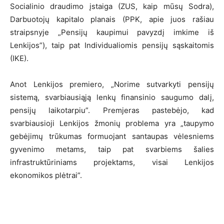
Socialinio draudimo įstaiga (ZUS, kaip mūsų Sodra),
Darbuotojų kapitalo planais (PPK, apie juos rašiau
straipsnyje „Pensijų kaupimui pavyzdį imkime iš
Lenkijos”), taip pat Individualiomis pensijų sąskaitomis
(IKE).
Anot Lenkijos premiero, „Norime sutvarkyti pensijų
sistemą, svarbiausiąją lenkų finansinio saugumo dalį,
pensijų laikotarpiu”. Premjeras pastebėjo, kad
svarbiausioji Lenkijos žmonių problema yra „taupymo
gebėjimų trūkumas formuojant santaupas vėlesniems
gyvenimo metams, taip pat svarbiems šalies
infrastruktūriniams projektams, visai Lenkijos
ekonomikos plėtrai”.