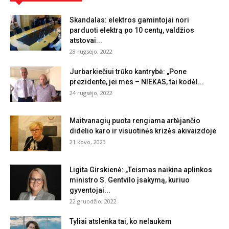
Skandalas: elektros gamintojai nori
parduoti elektrą po 10 centų, valdžios
atstovai...
28 rugsėjo, 2022
Jurbarkiečiui trūko kantrybė: „Pone
prezidente, jei mes – NIEKAS, tai kodėl...
24 rugsėjo, 2022
Maitvanagių puota rengiama artėjančio
didelio karo ir visuotinės krizės akivaizdoje
21 kovo, 2023
Ligita Girskienė: „Teismas naikina aplinkos
ministro S. Gentvilo įsakymą, kuriuo
gyventojai...
22 gruodžio, 2022
Tyliai atslenka tai, ko nelaukėm