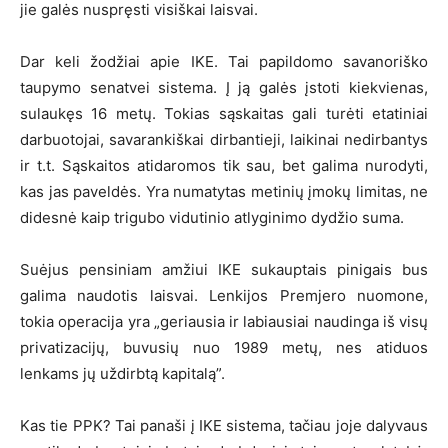
jie galės nuspręsti visiškai laisvai.
Dar keli žodžiai apie IKE. Tai papildomo savanoriško
taupymo senatvei sistema. Į ją galės įstoti kiekvienas,
sulaukęs 16 metų. Tokias sąskaitas gali turėti etatiniai
darbuotojai, savarankiškai dirbantieji, laikinai nedirbantys
ir t.t. Sąskaitos atidaromos tik sau, bet galima nurodyti,
kas jas paveldės. Yra numatytas metinių įmokų limitas, ne
didesnė kaip trigubo vidutinio atlyginimo dydžio suma.
Suėjus pensiniam amžiui IKE sukauptais pinigais bus
galima naudotis laisvai. Lenkijos Premjero nuomone,
tokia operacija yra „geriausia ir labiausiai naudinga iš visų
privatizacijų, buvusių nuo 1989 metų, nes atiduos
lenkams jų uždirbtą kapitalą”.
Kas tie PPK? Tai panaši į IKE sistema, tačiau joje dalyvaus