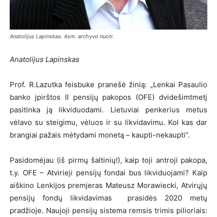
Anatolijus Lapinskas. Asm. archyvo nuotr.
Anatolijus Lapinskas
Prof. R.Lazutka feisbuke pranešė žinią: „Lenkai Pasaulio
banko įpirštos II pensijų pakopos (OFE) dvidešimtmetį
pasitinka ją likviduodami. Lietuviai penkerius metus
vėlavo su steigimu, vėluos ir su likvidavimu. Kol kas dar
brangiai pažais mėtydami monetą – kaupti-nekaupti”.
Pasidomėjau (iš pirmų šaltinių!), kaip toji antroji pakopa,
t.y. OFE – Atvirieji pensijų fondai bus likviduojami? Kaip
aiškino Lenkijos premjeras Mateusz Morawiecki, Atvirųjų
pensijų fondų likvidavimas prasidės 2020 metų
pradžioje. Naujoji pensijų sistema remsis trimis pilioriais: