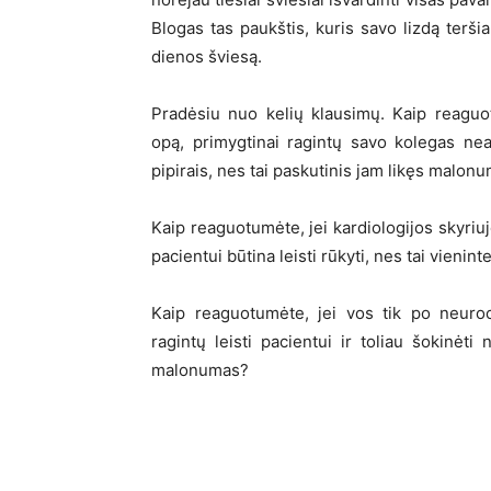
Blogas tas paukštis, kuris savo lizdą teršia
dienos šviesą.
Pradėsiu nuo kelių klausimų. Kaip reaguot
opą, primygtinai ragintų savo kolegas ne
pipirais, nes tai paskutinis jam likęs malon
Kaip reaguotumėte, jei kardiologijos skyriuj
pacientui būtina leisti rūkyti, nes tai vieni
Kaip reaguotumėte, jei vos tik po neuroc
ragintų leisti pacientui ir toliau šokinėti
malonumas?