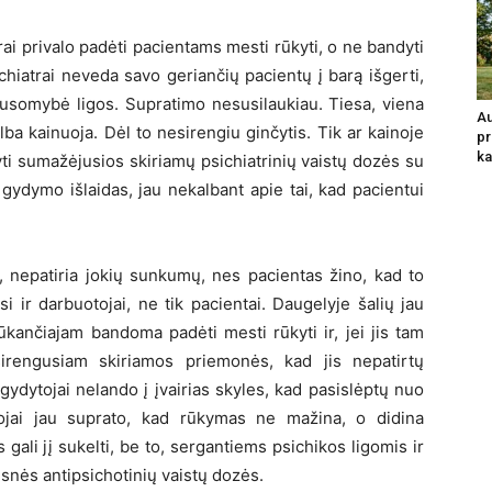
ai privalo padėti pacientams mesti rūkyti, o ne bandyti
chiatrai neveda savo geriančių pacientų į barą išgerti,
lausomybė ligos. Supratimo nesusilaukiau. Tiesa, viena
Au
ba kainuoja. Dėl to nesirengiu ginčytis. Tik ar kainoje
pr
ka
i sumažėjusios skiriamų psichiatrinių vaistų dozės su
ydymo išlaidas, jau nekalbant apie tai, kad pacientui
a, nepatiria jokių sunkumų, nes pacientas žino, kad to
si ir darbuotojai, ne tik pacientai. Daugelyje šalių jau
ūkančiajam bandoma padėti mesti rūkyti ir, jei jis tam
irengusiam skiriamos priemonės, kad jis nepatirtų
ydytojai nelando į įvairias skyles, kad pasislėptų nuo
ojai jau suprato, kad rūkymas ne mažina, o didina
 gali jį sukelti, be to, sergantiems psichikos ligomis ir
snės antipsichotinių vaistų dozės.