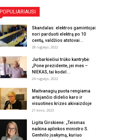
POPULIARIAUSI
Skandalas: elektros gamintojai
nori parduoti elektrą po 10
centų, valdžios atstovai...
28 rugsėjo, 2022
Jurbarkiečiui trūko kantrybė:
„Pone prezidente, jei mes –
NIEKAS, tai kodėl...
24 rugsėjo, 2022
Maitvanagių puota rengiama
artėjančio didelio karo ir
visuotinės krizės akivaizdoje
21 kovo, 2023
Ligita Girskienė: „Teismas
naikina aplinkos ministro S.
Gentvilo įsakymą, kuriuo