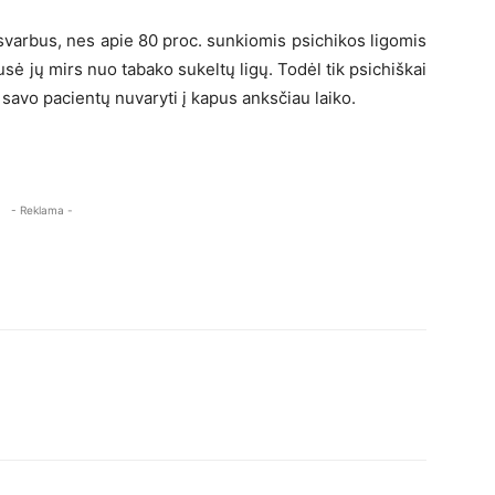
ų svarbus, nes apie 80 proc. sunkiomis psichikos ligomis
usė jų mirs nuo tabako sukeltų ligų. Todėl tik psichiškai
savo pacientų nuvaryti į kapus anksčiau laiko.
- Reklama -