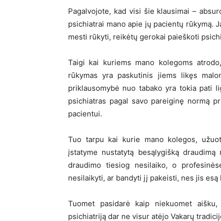
Pagalvojote, kad visi šie klausimai – absur
psichiatrai mano apie jų pacientų rūkymą. J
mesti rūkyti, reikėtų gerokai paieškoti psichi
Taigi kai kuriems mano kolegoms atrodo,
rūkymas yra paskutinis jiems likęs malon
priklausomybė nuo tabako yra tokia pati li
psichiatras pagal savo pareiginę normą pri
pacientui.
Tuo tarpu kai kurie mano kolegos, užuot 
įstatyme nustatytą besąlygišką draudimą 
draudimo tiesiog nesilaiko, o profesinės
nesilaikyti, ar bandyti jį pakeisti, nes jis es
Tuomet pasidarė kaip niekuomet aišku,
psichiatriją dar ne visur atėjo Vakarų tradic