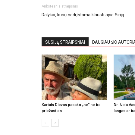
Ankstesnis straipsnis
Dalykai, kurių nedrįstama klausti apie Siriją
SUSIJĘ STRAIPSNIAI
DAUGIAU ŠIO AUTORI
Kartais Dievas pasako „ne“ ne be
Dr. Nida Vas
priežasties
langas ar ba