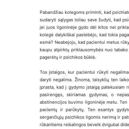
Pabandžiau kolegoms priminti, kad psichiatr
sudaryti sąlygas toliau save žudyti, kad psi
jei juos ligoninėje gydo dėl kitos nei prik
kolegė dalykiškai pastebėjo, kad tokia pagal
esmė? Neabejoju, kad pacientui metus rūkyt
kaupu atpirktų priklausomybės nuo tabako g
pagerėtų ir psichikos būklė.
Tos įstaigos, kur pacientui rūkyti negalim
daryti negalima. Žinoma, taisyklių ten laiko
įprasta, kad į gydymo įstaigą patekusiam r
pasirengęs, skiriamas gydymas, o nepas
abstinencijos buvimo ligoninėje metu. Ten g
pacientų ir parūkytų. Ten esantys gydyt
sergančiųjų psichikos ligomis nerimą ir pats
rūkantiems reikalingos beveik dvigubai dide