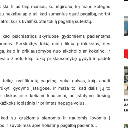
diški. Ir aš taip maniau, kol išgirdau, ką mano kolegos
au nekalbu apie tai, kad sumanius gauti pagalbą, norint
atro, kuris kvalifikuotai tokią pagalbą suteiktų.
 kad psichiatrijos skyriuose gydomiems pacientams
umas. Perskaitęs tokią mintį likau priblokštas, nes
ga, kaip ir priklausomybė nuo alkoholio ar kokaino, ir
valo žinoti, kaip tokią priklausomybę gydyti ir padėti
teikę kvalifikuotą pagalbą, suka galvas, kaip apeiti
rūkyti gydymo įstaigose. Ir maža to, kad dalis jų to
e diskusijose keliami klausimai, ar įstatymo tiesiog
Ne
ą kažkoks lobistinis ir priimtas nepagalvojus.
dė
Eu
 kad su gražiomis sienomis ir naujomis lovomis į
ijos ir suvokimas apie holistinę pagalbą pacientui.