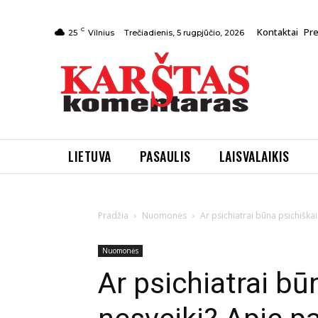
C
Kontaktai
Pr
Trečiadienis, 5 rugpjūčio, 2026
25
Vilnius
LIETUVA
PASAULIS
LAISVALAIKIS
Pradžia
Nuomonės
Ar psichiatrai būna psichišk
Nuomonės
Ar psichiatrai bū