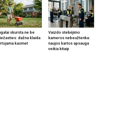
galai skursta ne be
Vaizdo stebėjimo
iežasties: dažna klaida
kameros nebeužtenka:
rtojama kasmet
naujos kartos apsauga
veikia kitaip