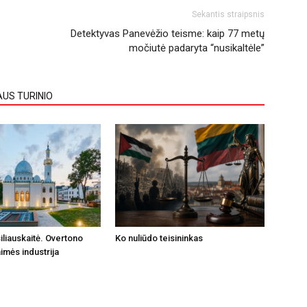
Sekantis straipsnis
Detektyvas Panevėžio teisme: kaip 77 metų
močiutė padaryta “nusikaltėle”
AUS TURINIO
iliauskaitė. Overtono
Ko nuliūdo teisininkas
imės industrija