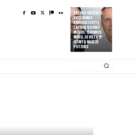
PETRAS GRAŽULIS
KVIEČIAMAS
KANDIDATUOTI Į
LAZDIJŲ RAJONO
MERUS: IŠRINKUS
MERU, JO VIETĄ EP
UŽIMTŲ NAGLIS
PUTEIKIS