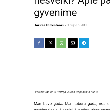
nesveiki? Apie 
gyvenime
Karštas Komentaras
-
3 rugsėjo, 2013
Psichiatras dr. A. Veryga. Juozo Dapšausko nuotr.
Man buvo gėda. Man tebėra gėda, nes esu
norėjau tiesiai šviesiai išvardinti visas pavar