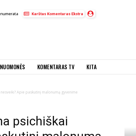
enumerata
Karštas Komentaras Ekstra
NUOMONĖS
KOMENTARAS TV
KITA
ai nesveiki? Apie paskutinį malonumą gyvenime
na psichiškai