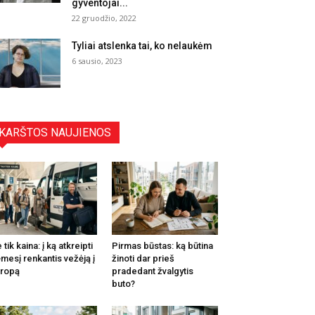
gyventojai...
22 gruodžio, 2022
Tyliai atslenka tai, ko nelaukėm
6 sausio, 2023
KARŠTOS NAUJIENOS
 tik kaina: į ką atkreipti
Pirmas būstas: ką būtina
mesį renkantis vežėją į
žinoti dar prieš
ropą
pradedant žvalgytis
buto?