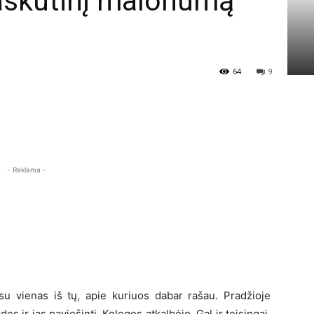
paskutinį malonumą
64
9
- Reklama -
 vienas iš tų, apie kuriuos dabar rašau. Pradžioje
des ir jas paviešinti. Kolegos atkalbėjo. Gal ir teisingai.