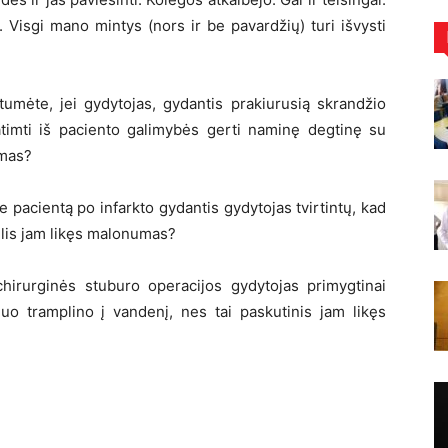
. Visgi mano mintys (nors ir be pavardžių) turi išvysti
umėte, jei gydytojas, gydantis prakiurusią skrandžio
atimti iš paciento galimybės gerti naminę degtinę su
umas?
e pacientą po infarkto gydantis gydytojas tvirtintų, kad
ntelis jam likęs malonumas?
hirurginės stuburo operacijos gydytojas primygtinai
 nuo tramplino į vandenį, nes tai paskutinis jam likęs