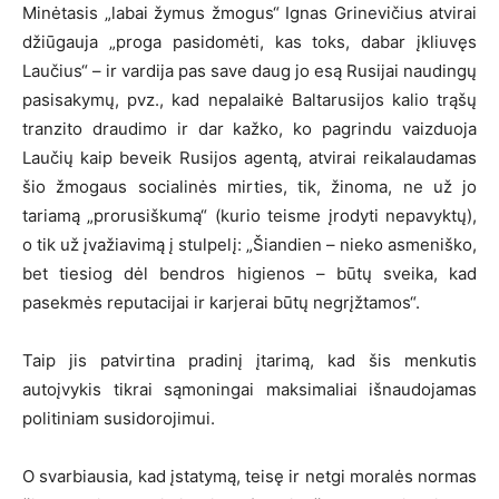
Minėtasis „labai žymus žmogus“ Ignas Grinevičius atvirai
džiūgauja „proga pasidomėti, kas toks, dabar įkliuvęs
Laučius“ – ir vardija pas save daug jo esą Rusijai naudingų
pasisakymų, pvz., kad nepalaikė Baltarusijos kalio trąšų
tranzito draudimo ir dar kažko, ko pagrindu vaizduoja
Laučių kaip beveik Rusijos agentą, atvirai reikalaudamas
šio žmogaus socialinės mirties, tik, žinoma, ne už jo
tariamą „prorusiškumą“ (kurio teisme įrodyti nepavyktų),
o tik už įvažiavimą į stulpelį: „Šiandien – nieko asmeniško,
bet tiesiog dėl bendros higienos – būtų sveika, kad
pasekmės reputacijai ir karjerai būtų negrįžtamos“.
Taip jis patvirtina pradinį įtarimą, kad šis menkutis
autoįvykis tikrai sąmoningai maksimaliai išnaudojamas
politiniam susidorojimui.
O svarbiausia, kad įstatymą, teisę ir netgi moralės normas