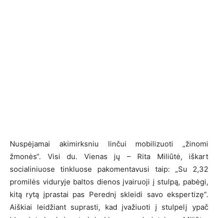
Nuspėjamai akimirksniu linčui mobilizuoti „žinomi
žmonės“. Visi du. Vienas jų – Rita Miliūtė, iškart
socialiniuose tinkluose pakomentavusi taip: „Su 2,32
promilės viduryje baltos dienos įvairuoji į stulpą, pabėgi,
kitą rytą įprastai pas Perednį skleidi savo ekspertizę“.
Aiškiai leidžiant suprasti, kad įvažiuoti į stulpelį ypač