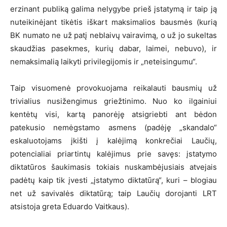
erzinant publiką galima nelygybe prieš įstatymą ir taip ją
nuteikinėjant tikėtis iškart maksimalios bausmės (kurią
BK numato ne už patį neblaivų vairavimą, o už jo sukeltas
skaudžias pasekmes, kurių dabar, laimei, nebuvo), ir
nemaksimalią laikyti privilegijomis ir „neteisingumu“.
Taip visuomenė provokuojama reikalauti bausmių už
trivialius nusižengimus griežtinimo. Nuo ko ilgainiui
kentėtų visi, kartą panorėję atsigriebti ant bėdon
patekusio nemėgstamo asmens (padėję „skandalo“
eskaluotojams įkišti į kalėjimą konkrečiai Laučių,
potencialiai priartintų kalėjimus prie savęs: įstatymo
diktatūros šaukimasis tokiais nuskambėjusiais atvejais
padėtų kaip tik įvesti „įstatymo diktatūrą“, kuri – blogiau
net už savivalės diktatūrą; taip Laučių dorojanti LRT
atsistoja greta Eduardo Vaitkaus).