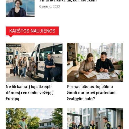
6 sausio, 2023
KARŠTOS NAUJIENOS
Ne tik kaina: į ką atkreipti
Pirmas būstas: ką būtina
dėmesį renkantis vežėją į
žinoti dar prieš pradedant
Europą
žvalgytis buto?