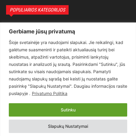
POPULIARIOS KATEGORIJOS
Politika
3281
Gerbiame jūsų privatumą
Nuomonės
2175
Šioje svetainėje yra naudojami slapukai. Jie reikalingi, kad
Teisėsauga
1497
galėtume suasmeninti ir pateikti aktualiausią turinį bei
Aktualu
1373
skelbimus, atpažinti vartotojus, prisiminti lankytojų
Lietuva
619
nuostatas ir analizuoti jų srautą. Pasirinkdami "Sutinku", jūs
sutinkate su visais naudojamais slapukais. Pamatyti
Pasaulis
560
naudojamų slapukų sąrašą bei keisti jų nuostatas galite
Статьи на русском
282
pasirinkę "Slapukų Nustatymai". Daugiau informacijos rasite
Articles in english
160
puslapyje .
Privatumo Politika
Muzika
116
Sutinku
Copyright © 2026 UAB „Goruva“. Visos teisės saugomos.
Slapukų Nustatymai
Kontaktai
Prenumerata
Privatumo Politika
Naudojimosi Taisyklės