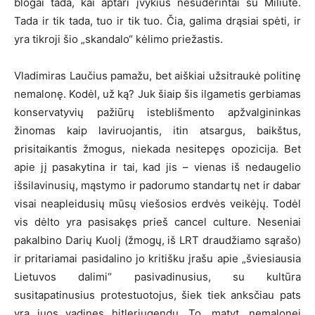
blogai tada, kai aptari įvykius nesuderintai su Miliūte.
Tada ir tik tada, tuo ir tik tuo. Čia, galima drąsiai spėti, ir
yra tikroji šio „skandalo“ kėlimo priežastis.
Vladimiras Laučius pamažu, bet aiškiai užsitraukė politinę
nemalonę. Kodėl, už ką? Juk šiaip šis ilgametis gerbiamas
konservatyvių pažiūrų isteblišmento apžvalgininkas
žinomas kaip laviruojantis, itin atsargus, baikštus,
prisitaikantis žmogus, niekada nesitepęs opozicija. Bet
apie jį pasakytina ir tai, kad jis – vienas iš nedaugelio
išsilavinusių, mąstymo ir padorumo standartų net ir dabar
visai neapleidusių mūsų viešosios erdvės veikėjų. Todėl
vis dėlto yra pasisakęs prieš cancel culture. Neseniai
pakalbino Darių Kuolį (žmogų, iš LRT draudžiamo sąrašo)
ir pritariamai pasidalino jo kritišku įrašu apie „šviesiausia
Lietuvos dalimi“ pasivadinusius, su kultūra
susitapatinusius protestuotojus, šiek tiek anksčiau pats
yra juos vadinęs hitlerjugendu. To, matyt, nemalonei