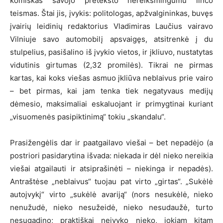
komiškas savojo preteksto nereikšmingumu linčo
teismas. Štai jis, įvykis: politologas, apžvalgininkas, buvęs
įvairių leidinių redaktorius Vladimiras Laučius vairavo
Vilniuje savo automobilį apsvaigęs, atsitrenkė į du
stulpelius, pasišalino iš įvykio vietos, ir įkliuvo, nustatytas
vidutinis girtumas (2,32 promilės). Tikrai ne pirmas
kartas, kai koks viešas asmuo įkliūva neblaivus prie vairo
– bet pirmas, kai jam tenka tiek negatyvaus medijų
dėmesio, maksimaliai eskaluojant ir primygtinai kuriant
„visuomenės pasipiktinimą“ tokiu „skandalu“.
Prasižengėlis dar ir paatgailavo viešai – bet nepadėjo (a
postriori pasidarytina išvada: niekada ir dėl nieko nereikia
viešai atgailauti ir atsiprašinėti – niekinga ir nepadės).
Antraštėse „neblaivus“ tuojau pat virto „girtas“. „Sukėlė
autoįvykį“ virto „sukėlė avariją“ (nors nesukėlė, nieko
nenužudė, nieko nesužeidė, nieko nesudaužė, turto
nesugadino; praktiškai neįvyko nieko, jokiam kitam