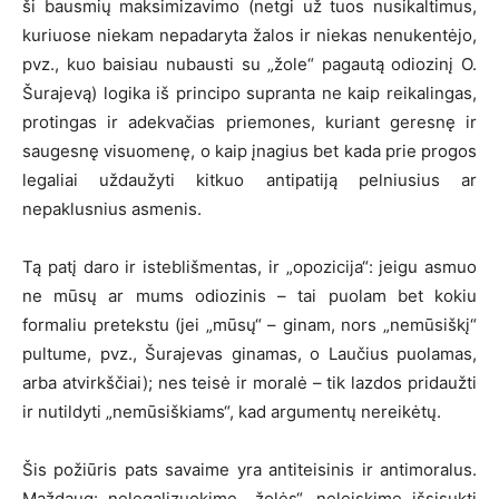
ši bausmių maksimizavimo (netgi už tuos nusikaltimus,
kuriuose niekam nepadaryta žalos ir niekas nenukentėjo,
pvz., kuo baisiau nubausti su „žole“ pagautą odiozinį O.
Šurajevą) logika iš principo supranta ne kaip reikalingas,
protingas ir adekvačias priemones, kuriant geresnę ir
saugesnę visuomenę, o kaip įnagius bet kada prie progos
legaliai uždaužyti kitkuo antipatiją pelniusius ar
nepaklusnius asmenis.
Tą patį daro ir isteblišmentas, ir „opozicija“: jeigu asmuo
ne mūsų ar mums odiozinis – tai puolam bet kokiu
formaliu pretekstu (jei „mūsų“ – ginam, nors „nemūsiškį“
pultume, pvz., Šurajevas ginamas, o Laučius puolamas,
arba atvirkščiai); nes teisė ir moralė – tik lazdos pridaužti
ir nutildyti „nemūsiškiams“, kad argumentų nereikėtų.
Šis požiūris pats savaime yra antiteisinis ir antimoralus.
Maždaug: nelegalizuokime „žolės“, neleiskime išsisukti