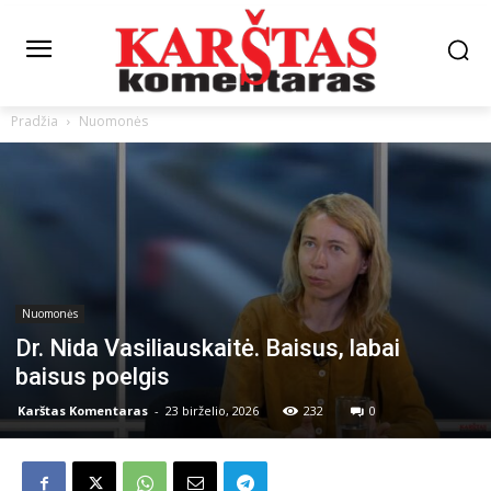
Pradžia
Nuomonės
Nuomonės
Dr. Nida Vasiliauskaitė. Baisus, labai
baisus poelgis
Karštas Komentaras
-
23 birželio, 2026
232
0