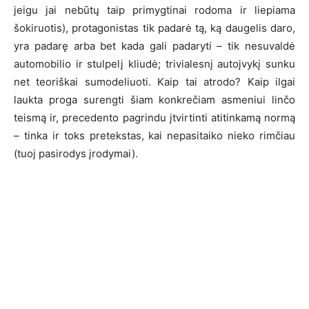
jeigu jai nebūtų taip primygtinai rodoma ir liepiama
šokiruotis), protagonistas tik padarė tą, ką daugelis daro,
yra padarę arba bet kada gali padaryti – tik nesuvaldė
automobilio ir stulpelį kliudė; trivialesnį autoįvykį sunku
net teoriškai sumodeliuoti. Kaip tai atrodo? Kaip ilgai
laukta proga surengti šiam konkrečiam asmeniui linčo
teismą ir, precedento pagrindu įtvirtinti atitinkamą normą
– tinka ir toks pretekstas, kai nepasitaiko nieko rimčiau
(tuoj pasirodys įrodymai).