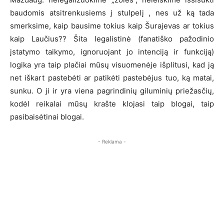
baudomis atsitrenkusiems į stulpelį , nes už ką tada
smerksime, kaip bausime tokius kaip Šurajevas ar tokius
kaip Laučius?? Šita legalistinė (fanatiško pažodinio
įstatymo taikymo, ignoruojant jo intenciją ir funkciją)
logika yra taip plačiai mūsų visuomenėje išplitusi, kad ją
net iškart pastebėti ar patikėti pastebėjus tuo, ką matai,
sunku. O ji ir yra viena pagrindinių giluminių priežasčių,
kodėl reikalai mūsų krašte klojasi taip blogai, taip
pasibaisėtinai blogai.
- Reklama -