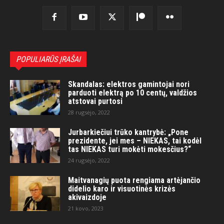
POPULIARŪS ĮRAŠAI
Skandalas: elektros gamintojai nori
parduoti elektrą po 10 centų, valdžios
atstovai purtosi
28 rugsėjo, 2022
Jurbarkiečiui trūko kantrybė: „Pone
prezidente, jei mes – NIEKAS, tai kodėl
tas NIEKAS turi mokėti mokesčius?“
24 rugsėjo, 2022
Maitvanagių puota rengiama artėjančio
didelio karo ir visuotinės krizės
akivaizdoje
21 kovo, 2023