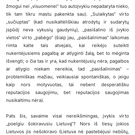
žmogui nei „visuomenei“ tuo autoįvykiu nepadaryta nieko,
tik tam tikru mastu pakenkta sau). „Sulaikytas“ virto
„sučiuptas“ (kad nusikaltėliškiau atrodytų ir sudarytų
įspūdį neva vykusių gaudynių), „pasišalino iš įvykio
vietos“ virto „pabėgo“ (šiaip jau, „pasišalinimas“ laikomas
rimta kalte tais atvejais, kai reikėjo suteikti
nukentėjusiems pagalbą ar atlyginti žalą, bet to mėginta
išvengti; o čia tas ir yra, kad nukentėjusių nėra, pagalbos
ar atlygio niekam nereikia, tad „pasišalinimas“ –
problemiškas mažiau, veikiausiai spontaniškas, o jeigu
kaip nors motyvuotas, tai nebent desperatišku
reputacijos saugojimu, bet reputacijos saugojimas
nusikaltimu nėra).
Pats šis, savaime visai nereikšmingas, įvykis virto
„poelgiu šokiravusiu Lietuvą“? Nors iš tiesų jokios
Lietuvos jis nešokiravo (Lietuva nė pastebėjusi nebūtų,