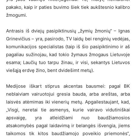
pakako, kaip ir paties buvimo šiek tiek aukštesnio kalibro
žmogumi.
Antrasis iš dviejų pasipiktinusių „žymių žmonių“ – Ignas
Grinevičius – yra, pasirodo, TV laidų bei renginių vedėjas,
komunikacijos specialistas (taip iš šio pasipiktinimo ir aš
pagaliau sužinojau, kad tokio žymaus žmogaus Lietuvoje
esama; Laučių tuo tarpu žinau, ir visi, sekantys Lietuvos
viešąją erdvę žino, bent dvidešimt metų).
Medijose iškart stiprus akcentas bausmei: pagal BK
neblaiviam vairuotojui gresia bauda, arba areštas, arba
laisvės atėmimas iki vienerių metų. Apgailestaujant, kad,
„Visgi, neretai tie asmenys, kurie vairavo vidutiniškai
apsvaigę, yra atleidžiami nuo baudžiamosios
atsakomybės pagal laidavimą ir belangės išvengia, jiems
taikomos tik kitos baudžiamojo poveikio priemonės“,