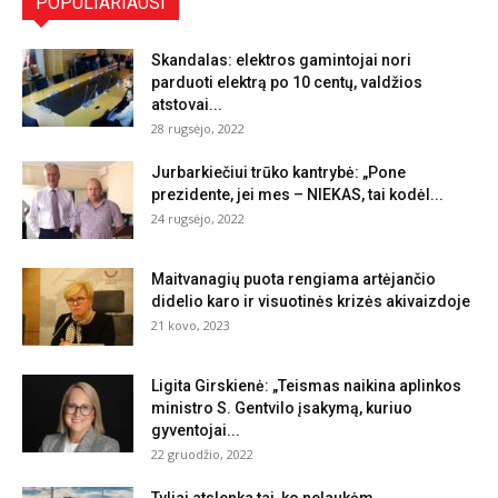
POPULIARIAUSI
Skandalas: elektros gamintojai nori
parduoti elektrą po 10 centų, valdžios
atstovai...
28 rugsėjo, 2022
Jurbarkiečiui trūko kantrybė: „Pone
prezidente, jei mes – NIEKAS, tai kodėl...
24 rugsėjo, 2022
Maitvanagių puota rengiama artėjančio
didelio karo ir visuotinės krizės akivaizdoje
21 kovo, 2023
Ligita Girskienė: „Teismas naikina aplinkos
ministro S. Gentvilo įsakymą, kuriuo
gyventojai...
22 gruodžio, 2022
Tyliai atslenka tai, ko nelaukėm