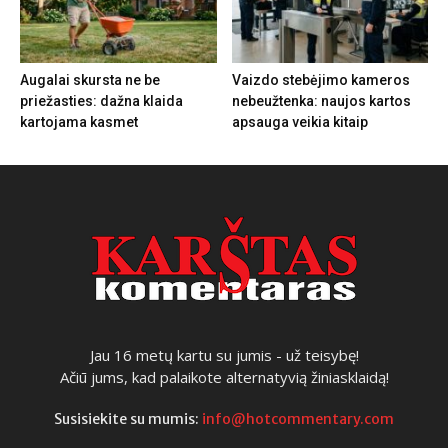
Augalai skursta ne be
Vaizdo stebėjimo kameros
priežasties: dažna klaida
nebeužtenka: naujos kartos
kartojama kasmet
apsauga veikia kitaip
Jau 16 metų kartu su jumis - už teisybę!
Ačiū jums, kad palaikote alternatyvią žiniasklaidą!
Susisiekite su mumis:
info@hotcommentary.com