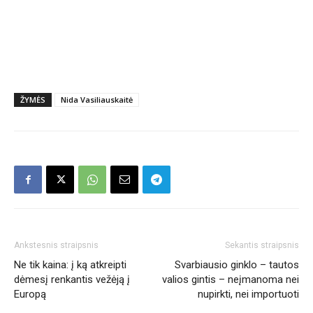
ŽYMĖS
Nida Vasiliauskaitė
Ankstesnis straipsnis
Sekantis straipsnis
Ne tik kaina: į ką atkreipti
Svarbiausio ginklo – tautos
dėmesį renkantis vežėją į
valios gintis – neįmanoma nei
Europą
nupirkti, nei importuoti