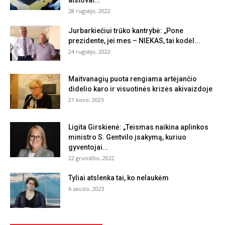
28 rugsėjo, 2022
Jurbarkiečiui trūko kantrybė: „Pone
prezidente, jei mes – NIEKAS, tai kodėl...
24 rugsėjo, 2022
Maitvanagių puota rengiama artėjančio
didelio karo ir visuotinės krizės akivaizdoje
21 kovo, 2023
Ligita Girskienė: „Teismas naikina aplinkos
ministro S. Gentvilo įsakymą, kuriuo
gyventojai...
22 gruodžio, 2022
Tyliai atslenka tai, ko nelaukėm
6 sausio, 2023