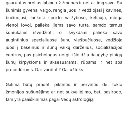
gauruotus brolius labiau už žmones ir net artimą savo. Su
šunimis gyvena, valgo, rengia juos ir vedžiojasi į kavines,
bučiuojasi, lankosi sporto varžybose, keliauja, miega
vienoj lovoj, palieka jiems savo turtą, samdo tarnus
šuniukams išvedžioti, o išvykdami palieka savo
augintinius specialiuose šunų viešbučiuose, vedžioja
juos į baseinus ir šunų vaikų darželius, socializacijos
centrus, pas psichologus netgi, išleidžia daugybę pinigų
šunų kirpykloms ir aksesuarams, rūbams ir net spa
procedūroms. Dar vardinti? Gal užteks.
Galima būtų pradėti piktintis ir nervintis dėl tokio
žmonijos sušunėjimo ar net sukvailėjimo, bet, pasirodo,
tam yra paaiškinimas pagal Vedų astrologiją.