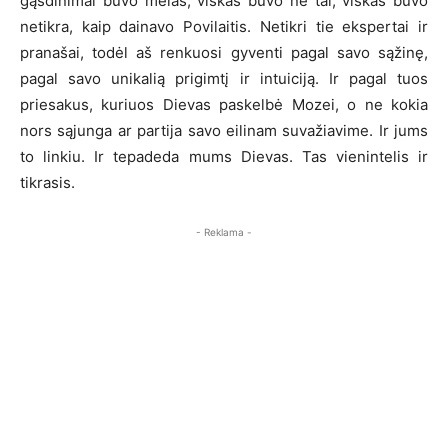
gąsdinimai buvo melas, viskas buvo ne tai, viskas buvo
netikra, kaip dainavo Povilaitis. Netikri tie ekspertai ir
pranašai, todėl aš renkuosi gyventi pagal savo sąžinę,
pagal savo unikalią prigimtį ir intuiciją. Ir pagal tuos
priesakus, kuriuos Dievas paskelbė Mozei, o ne kokia
nors sąjunga ar partija savo eilinam suvažiavime. Ir jums
to linkiu. Ir tepadeda mums Dievas. Tas vienintelis ir
tikrasis.
- Reklama -