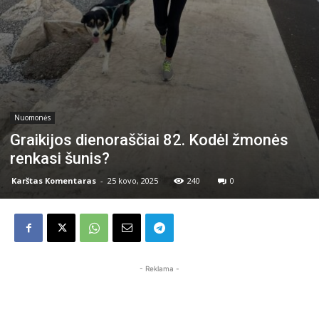
Nuomonės
Graikijos dienoraščiai 82. Kodėl žmonės
renkasi šunis?
Karštas Komentaras
-
25 kovo, 2025
240
0
- Reklama -