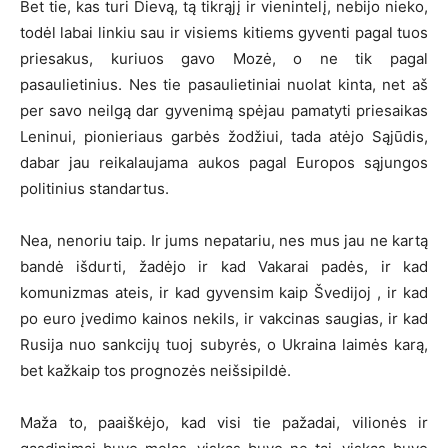
Bet tie, kas turi Dievą, tą tikrąjį ir vienintelį, nebijo nieko,
todėl labai linkiu sau ir visiems kitiems gyventi pagal tuos
priesakus, kuriuos gavo Mozė, o ne tik pagal
pasaulietinius. Nes tie pasaulietiniai nuolat kinta, net aš
per savo neilgą dar gyvenimą spėjau pamatyti priesaikas
Leninui, pionieriaus garbės žodžiui, tada atėjo Sąjūdis,
dabar jau reikalaujama aukos pagal Europos sąjungos
politinius standartus.
Nea, nenoriu taip. Ir jums nepatariu, nes mus jau ne kartą
bandė išdurti, žadėjo ir kad Vakarai padės, ir kad
komunizmas ateis, ir kad gyvensim kaip Švedijoj , ir kad
po euro įvedimo kainos nekils, ir vakcinas saugias, ir kad
Rusija nuo sankcijų tuoj subyrės, o Ukraina laimės karą,
bet kažkaip tos prognozės neišsipildė.
Maža to, paaiškėjo, kad visi tie pažadai, vilionės ir