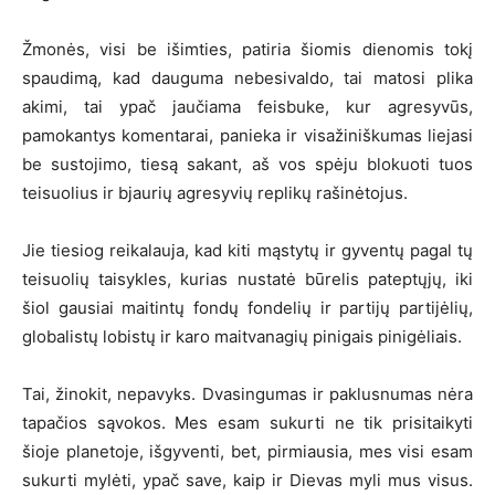
Žmonės, visi be išimties, patiria šiomis dienomis tokį
spaudimą, kad dauguma nebesivaldo, tai matosi plika
akimi, tai ypač jaučiama feisbuke, kur agresyvūs,
pamokantys komentarai, panieka ir visažiniškumas liejasi
be sustojimo, tiesą sakant, aš vos spėju blokuoti tuos
teisuolius ir bjaurių agresyvių replikų rašinėtojus.
Jie tiesiog reikalauja, kad kiti mąstytų ir gyventų pagal tų
teisuolių taisykles, kurias nustatė būrelis pateptųjų, iki
šiol gausiai maitintų fondų fondelių ir partijų partijėlių,
globalistų lobistų ir karo maitvanagių pinigais pinigėliais.
Tai, žinokit, nepavyks. Dvasingumas ir paklusnumas nėra
tapačios sąvokos. Mes esam sukurti ne tik prisitaikyti
šioje planetoje, išgyventi, bet, pirmiausia, mes visi esam
sukurti mylėti, ypač save, kaip ir Dievas myli mus visus.