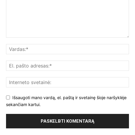
Išsaugoti mano vardą, el. paštą ir svetainę šioje naršyklėje
sekančiam kartui.