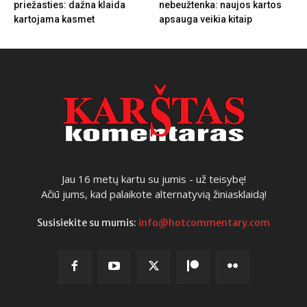
priežasties: dažna klaida
nebeužtenka: naujos kartos
kartojama kasmet
apsauga veikia kitaip
Jau 16 metų kartu su jumis - už teisybę!
Ačiū jums, kad palaikote alternatyvią žiniasklaidą!
Susisiekite su mumis:
info@hotcommentary.com