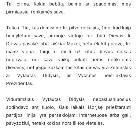
Tai pirma. Kokia bebūtų baimė ar spaudimas, mes
pirmiausiai renkamės save.
Toliau. Tie, kas domisi ne tik pilvo reikalais, žino, kad kaip
bemylėtum save, pirmoje vietoje turi būti Dievas. Ir
Dievas pasakė labai aiškiai Mozei, neturėk kitų dievų, tik
mane vieną. Taigi, ir mirti už kitus dievus niekas
neprivalo, nei savo vaikų aukoti tiems netikriems
dievams, net jeigu kažkam tas kitas dievas yra Zelenskis
ar Vytautas Didysis, ar Vytautas neišrinktasis
Prezidentas.
Viduramžiais Vytautas Didysis nepaklusniuosius
sodindavo ant kuolo, šiais laikais išdrįsę prieštarauti
partijos linijai yra persekiojami internetuose arba gali,
pavyzdžiui, netekt kokios nors šiltos vietelės.