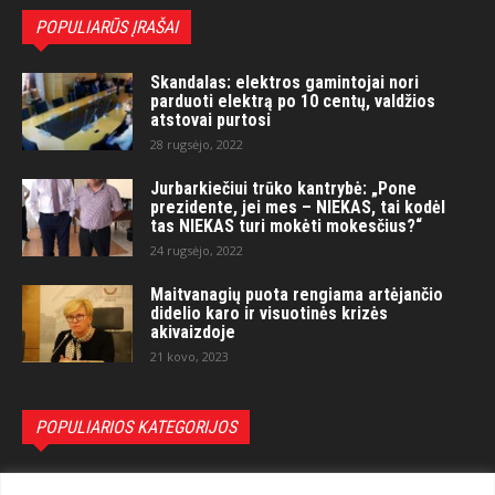
POPULIARŪS ĮRAŠAI
Skandalas: elektros gamintojai nori
parduoti elektrą po 10 centų, valdžios
atstovai purtosi
28 rugsėjo, 2022
Jurbarkiečiui trūko kantrybė: „Pone
prezidente, jei mes – NIEKAS, tai kodėl
tas NIEKAS turi mokėti mokesčius?“
24 rugsėjo, 2022
Maitvanagių puota rengiama artėjančio
didelio karo ir visuotinės krizės
akivaizdoje
21 kovo, 2023
POPULIARIOS KATEGORIJOS
Politika
3281