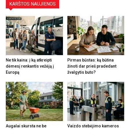
KARŠTOS NAUJIENOS
Ne tik kaina: į ką atkreipti
Pirmas būstas: ką būtina
dėmesį renkantis vežėją į
žinoti dar prieš pradedant
Europą
žvalgytis buto?
Augalai skursta ne be
Vaizdo stebėjimo kameros