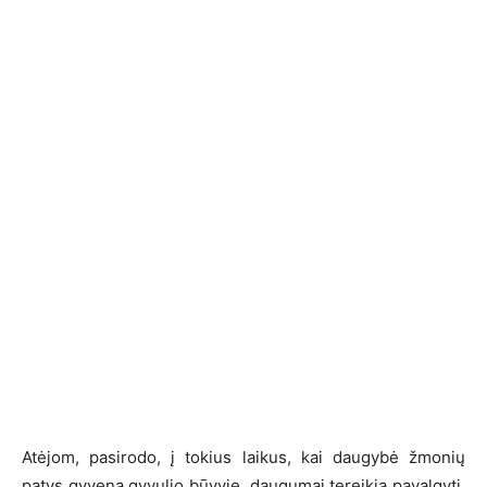
Atėjom, pasirodo, į tokius laikus, kai daugybė žmonių
patys gyvena gyvulio būvyje, daugumai tereikia pavalgyti,