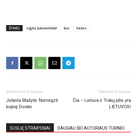
ŽYMĖS
Ligita Juknevičiūtė
šuo
Vedos
Ankstesnis straipsnis
Sekantis straipsnis
Jolanta Blažytė. Numegzti
Čia – Lietuva ir Trakų pilis yra
kojinę Dovilei
LIETUVOS!
SUSIJĘ STRAIPSNIAI
DAUGIAU ŠIO AUTORIAUS TURINIO