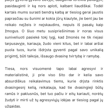
pasidauginti ir ką nors aploti, kalbant liaudiškai. Todėl
kartais mums surasti bendrą kalbą ar tiesiog gerai jaustis
paprasčiau su šunimi ar kokia jūrų kiaulyte, jie bent jau be
reikalo neįžeis ir neįskaudins, nepuls iš pasalų kaip
žmogus. O šiuo metu susipriešinimas ir noras visus
suniveliuoti pasiekė tokį lygį, kad žmonės ne tik riejasi
tarpusavyje, kariauja, žudo vieni kitus, bet ir labai aršiai
puola tuos, kurie išdrįsta gyventi pagal savo unikalią
prigimtį, būti taikoje, išsaugo dvasinę tvirtybę ir ramybę.
Tiesa, nors visuomenė tapo labai agresyvi ir
materialistinė, ji prie viso šito dar ir kelia savo
absurdiškus reikalavimus tiems, kurie drįsta rinktis
dvasingesnį kelią, reikalauja, kad tie dvasingieji būtų
ramūs ir paklusnūs, bet tuo pačiu ir eitų kariauti, norėtų
žudyti ir mirti už tų agresyviųjų idėjas ar tiesiog pagal jų
užgaidas.