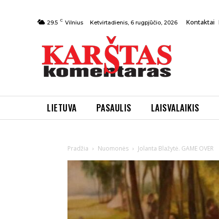
C
Kontaktai
Ketvirtadienis, 6 rugpjūčio, 2026
29.5
Vilnius
LIETUVA
PASAULIS
LAISVALAIKIS
Pradžia
Nuomonės
Jolanta Blažytė. GAME OVER