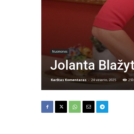
Nuomonės
Jolanta Blaž
Karštas Komentaras
-
24 vasario, 2025
250