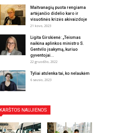
Maitvanagių puota rengiama
artėjančio didelio karo ir
visuotinės krizės akivaizdoje
21 kovo, 2023
Ligita Girskienė: „Teismas
naikina aplinkos ministro S.
Gentvilo įsakymą, kuriuo
gyventojai...
22 gruodžio, 2022
Tyliai atslenka tai, ko nelaukėm
6 sausio, 2023
KARŠTOS NAUJIENOS