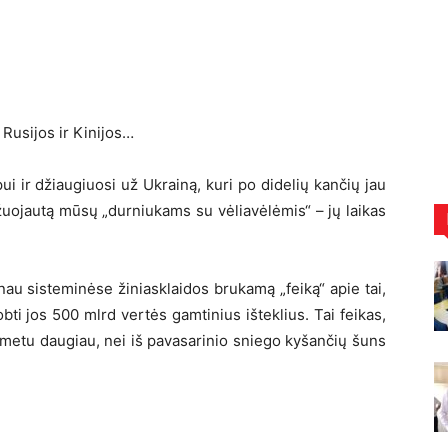
 Rusijos ir Kinijos…
mpui ir džiaugiuosi už Ukrainą, kuri po didelių kančių jau
u užuojautą mūsų „durniukams su vėliavėlėmis“ – jų laikas
nau sisteminėse žiniasklaidos brukamą „feiką“ apie tai,
ti jos 500 mlrd vertės gamtinius išteklius. Tai feikas,
u metu daugiau, nei iš pavasarinio sniego kyšančių šuns