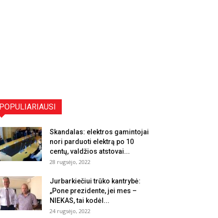
POPULIARIAUSI
Skandalas: elektros gamintojai
nori parduoti elektrą po 10
centų, valdžios atstovai...
28 rugsėjo, 2022
Jurbarkiečiui trūko kantrybė:
„Pone prezidente, jei mes –
NIEKAS, tai kodėl...
24 rugsėjo, 2022