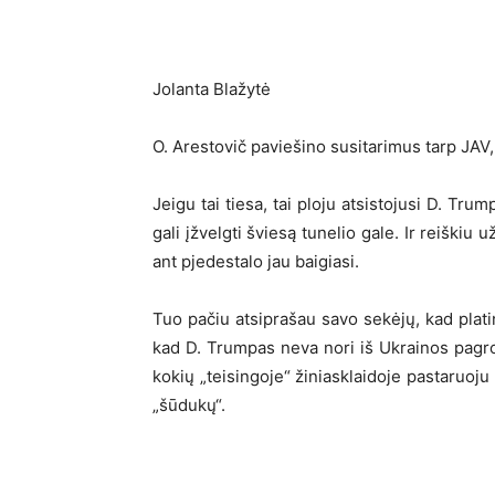
Jolanta Blažytė
O. Arestovič paviešino susitarimus tarp JAV,
Jeigu tai tiesa, tai ploju atsistojusi D. Tru
gali įžvelgti šviesą tunelio gale. Ir reiški
ant pjedestalo jau baigiasi.
Tuo pačiu atsiprašau savo sekėjų, kad plati
kad D. Trumpas neva nori iš Ukrainos pagrob
kokių „teisingoje“ žiniasklaidoje pastaruoj
„šūdukų“.