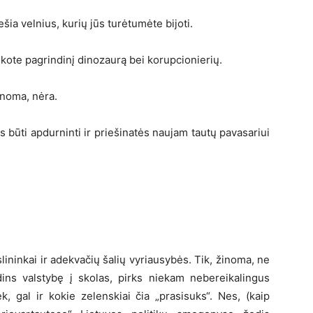
šia velnius, kurių jūs turėtumėte bijoti.
laikote pagrindinį dinozaurą bei korupcionierių.
žinoma, nėra.
s būti apdurninti ir priešinatės naujam tautų pavasariui
slininkai ir adekvačių šalių vyriausybės. Tik, žinoma, ne
dins valstybę į skolas, pirks niekam nebereikalingus
, gal ir kokie zelenskiai čia „prasisuks“. Nes, (kaip