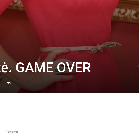
ytė. GAME OVER
0
- Reklama -