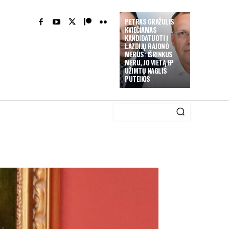
PETRAS GRAŽULIS
KVIEČIAMAS
KANDIDATUOTI Į
LAZDIJŲ RAJONO
MERUS: IŠRINKUS
MERU, JO VIETĄ EP
UŽIMTŲ NAGLIS
PUTEIKIS