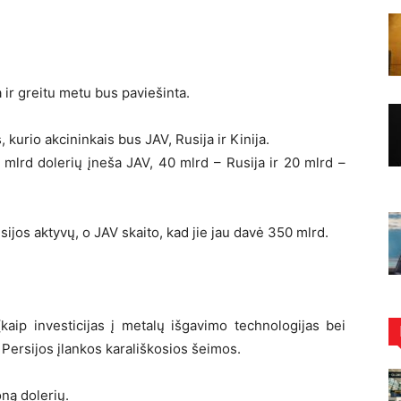
 ir greitu metu bus paviešinta.
urio akcininkais bus JAV, Rusija ir Kinija.
0 mlrd dolerių įneša JAV, 40 mlrd – Rusija ir 20 mlrd –
ijos aktyvų, o JAV skaito, kad jie jau davė 350 mlrd.
kaip investicijas į metalų išgavimo technologijas bei
s Persijos įlankos karališkosios šeimos.
oną dolerių.