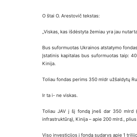
O štai O. Arestovič tekstas:
„Viskas, kas išdėstyta žemiau yra jau nutarta
Bus suformuotas Ukrainos atstatymo fondas, k
Įstatinis kapitalas bus suformuotas taip: 4
Kinija.
Toliau fondas perims 350 mldr užšaldytų Rus
Ir ta i- ne viskas.
Toliau JAV į šį fondą įneš dar 350 mlrd (
infrastruktūrą), Kinija – apie 200 mlrd., pliu
Viso investicijos į fondą sudarys apie 1 trilij