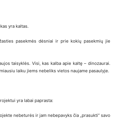
 kas yra kaltas.
iežasties pasekmės dėsniai ir prie kokių pasekmių jie
aujos taisyklės. Visi, kas kalba apie kaltę – dinozaurai.
rtimiausiu laiku jiems nebeliks vietos naujame pasaulyje.
rojektui yra labai paprasta:
rojekte nebeturės ir jam nebepavyks čia „prasukti“ savo