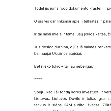
Todėl jis jums rodo dokumento kraštelį ir pie
O jūs vis dar linksmai apie jį telkiatės ir pa
Ir tai labai miela ir tame jūsų jokios kaltės, 
Jus tiesiog durnina, o jūs iš baimės renkatė
bei naujai Ukrainos ateičiai.
Bet nieko tokio – tai jau nebeilgai.“
****
Spėju, kad į šį fondą norės investuoti ir ver
Lietuvos. Lietuvos Dovilė ir toliau gramz
tankus ir slėps KAM audito išvadas. Žiūrėk