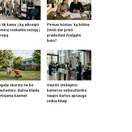
 tik kaina: į ką atkreipti
Pirmas būstas: ką būtina
mesį renkantis vežėją į
žinoti dar prieš
ropą
pradedant žvalgytis
buto?
galai skursta ne be
Vaizdo stebėjimo
iežasties: dažna klaida
kameros nebeužtenka:
rtojama kasmet
naujos kartos apsauga
veikia kitaip