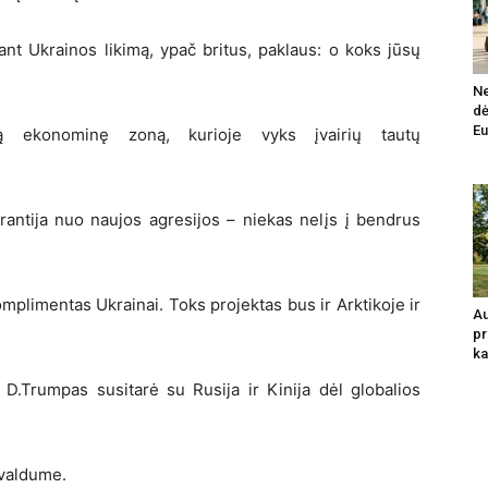
ant Ukrainos likimą, ypač britus, paklaus: o koks jūsų
Ne
dė
Eu
vą ekonominę zoną, kurioje vyks įvairių tautų
garantija nuo naujos agresijos – niekas nelįs į bendrus
mplimentas Ukrainai. Toks projektas bus ir Arktikoje ir
Au
pr
ka
 D.Trumpas susitarė su Rusija ir Kinija dėl globalios
avaldume.