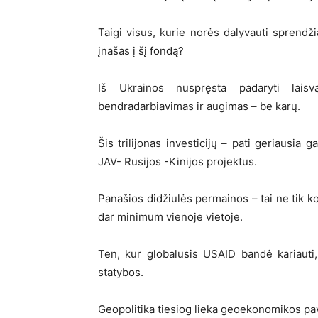
Taigi visus, kurie norės dalyvauti sprendži
įnašas į šį fondą?
Iš Ukrainos nuspręsta padaryti lais
bendradarbiavimas ir augimas – be karų.
Šis trilijonas investicijų – pati geriausia 
JAV- Rusijos -Kinijos projektus.
Panašios didžiulės permainos – tai ne tik ko
dar minimum vienoje vietoje.
Ten, kur globalusis USAID bandė kariauti,
statybos.
Geopolitika tiesiog lieka geoekonomikos p