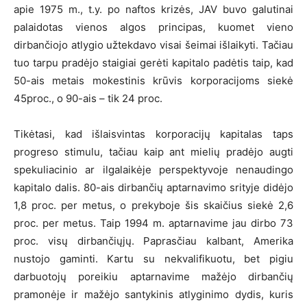
apie 1975 m., t.y. po naftos krizės, JAV buvo galutinai
palaidotas vienos algos principas, kuomet vieno
dirbančiojo atlygio užtekdavo visai šeimai išlaikyti. Tačiau
tuo tarpu pradėjo staigiai gerėti kapitalo padėtis taip, kad
50-ais metais mokestinis krūvis korporacijoms siekė
45proc., o 90-ais – tik 24 proc.
Tikėtasi, kad išlaisvintas korporacijų kapitalas taps
progreso stimulu, tačiau kaip ant mielių pradėjo augti
spekuliacinio ar ilgalaikėje perspektyvoje nenaudingo
kapitalo dalis. 80-ais dirbančių aptarnavimo srityje didėjo
1,8 proc. per metus, o prekyboje šis skaičius siekė 2,6
proc. per metus. Taip 1994 m. aptarnavime jau dirbo 73
proc. visų dirbančiųjų. Paprasčiau kalbant, Amerika
nustojo gaminti. Kartu su nekvalifikuotu, bet pigiu
darbuotojų poreikiu aptarnavime mažėjo dirbančių
pramonėje ir mažėjo santykinis atlyginimo dydis, kuris