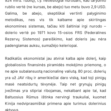
924 mlrd. rublių), t.y. netiesiogiai nurodant, kad tarybinio
rublio vertė (ne kursas, be abejo) tuo metu buvo 2,9 USD.
Galima, be abejo, skeptiškai vertinti palyginimo
metodikas, nes vis tik kalbame apie skirtingas
ekonomines sistemas, tačiau kiti šaltiniai irgi nurodo –
dolerio vertė po 1971 kovo 15-osios FRS (Federalines
Rezervų Sistemos) pareiškimo, kad doleris jau nėra
padengiamas auksu, sumažėjo keleriopai.
Radikalūs ekonomistai jau atvirai kalba apie dolerį, kaip
globaliosios finansinės piramidės mokėjimo priemonę, o
ne apie subalansuotą nacionalinę valiutą. 80 proc. dolerių
yra už JAV ribų ir amerikiečiai daro viską, kad toji pinigų
masė neatsidurtų tėvynėje. Taip net grynųjų pinigų
įvežimas yra stipriai ribojamas, nekalbant apie tai, kad
Baltuosius Rūmus ištinka nervingi traukuliai, kuomet
Kinija nedviprasmiškai primena apie turimus dolerinius
aktyvus.