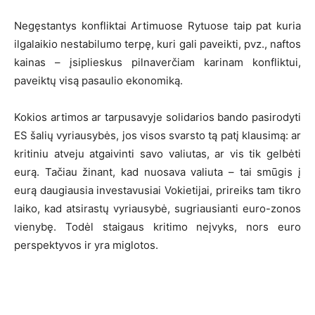
Negęstantys konfliktai Artimuose Rytuose taip pat kuria
ilgalaikio nestabilumo terpę, kuri gali paveikti, pvz., naftos
kainas – įsiplieskus pilnaverčiam karinam konfliktui,
paveiktų visą pasaulio ekonomiką.
Kokios artimos ar tarpusavyje solidarios bando pasirodyti
ES šalių vyriausybės, jos visos svarsto tą patį klausimą: ar
kritiniu atveju atgaivinti savo valiutas, ar vis tik gelbėti
eurą. Tačiau žinant, kad nuosava valiuta – tai smūgis į
eurą daugiausia investavusiai Vokietijai, prireiks tam tikro
laiko, kad atsirastų vyriausybė, sugriausianti euro-zonos
vienybę. Todėl staigaus kritimo neįvyks, nors euro
perspektyvos ir yra miglotos.