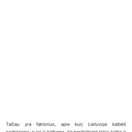
Tačiau yra faktorius, apie kurį Lietuvoje kalbėti
nedrįstama, o jei ir kalbama, tai pasitelkiant tokią kalbą ir