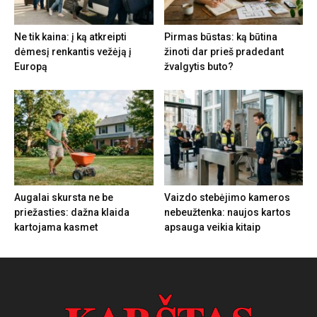
Ne tik kaina: į ką atkreipti
Pirmas būstas: ką būtina
dėmesį renkantis vežėją į
žinoti dar prieš pradedant
Europą
žvalgytis buto?
Augalai skursta ne be
Vaizdo stebėjimo kameros
priežasties: dažna klaida
nebeužtenka: naujos kartos
kartojama kasmet
apsauga veikia kitaip