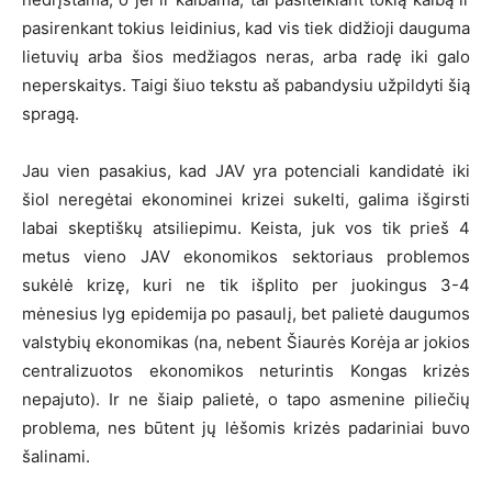
pasirenkant tokius leidinius, kad vis tiek didžioji dauguma
lietuvių arba šios medžiagos neras, arba radę iki galo
neperskaitys. Taigi šiuo tekstu aš pabandysiu užpildyti šią
spragą.
Jau vien pasakius, kad JAV yra potenciali kandidatė iki
šiol neregėtai ekonominei krizei sukelti, galima išgirsti
labai skeptiškų atsiliepimu. Keista, juk vos tik prieš 4
metus vieno JAV ekonomikos sektoriaus problemos
sukėlė krizę, kuri ne tik išplito per juokingus 3-4
mėnesius lyg epidemija po pasaulį, bet palietė daugumos
valstybių ekonomikas (na, nebent Šiaurės Korėja ar jokios
centralizuotos ekonomikos neturintis Kongas krizės
nepajuto). Ir ne šiaip palietė, o tapo asmenine piliečių
problema, nes būtent jų lėšomis krizės padariniai buvo
šalinami.