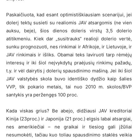
Paskaičiuota, kad esant optimistiškiausiam scenarijui, jei
dolerį tektų susieti su realiomis JAV atsargomis (ne vien
auksu, beje), šios dienos doleris virstų 3,5 dolerio
atitikmeniu. Kiek dar „susitrauks“ realioji dolerio vertė,
sunku prognozuoti, nes rinkimai ir Afrikoje, ir Lietuvoje, ir
JAV rinkimais ir išliks. Obamai teks laviruoti tarp rėmėjų
interesų ir iki šiol neįvykdytų praėjusių rinkimų pažadų,
t.y. ir vėl dairytis į dolerių spausdinimo mašiną. Jei iki šiol
JAV valstybės skola buvo identiško dydžio kaip šalies
VVP, tik pokario metais, tai nuo 2010 m. skolos/BVP
santykis yra peržengęs 100 proc.
Kada viskas grius? Be abejo, didžiausi JAV kreditoriai
Kinija (23proc.) ir Japonija (21 proc.) elgsis labai atsargiai,
nes amerikiečiai – ne graikai ir tiesiog gali įžūliai
nesumokėti, tačiau kuo toliau spausdinimo staklės veikia