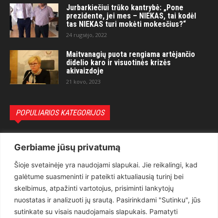
Jurbarkiečiui trūko kantrybė: „Pone
prezidente, jei mes – NIEKAS, tai kodėl
tas NIEKAS turi mokėti mokesčius?“
24 rugsėjo, 2022
Maitvanagių puota rengiama artėjančio
didelio karo ir visuotinės krizės
akivaizdoje
21 kovo, 2023
POPULIARIOS KATEGORIJOS
Politika
3281
Gerbiame jūsų privatumą
Nuomonės
2174
Šioje svetainėje yra naudojami slapukai. Jie reikalingi, kad
Teisėsauga
1497
galėtume suasmeninti ir pateikti aktualiausią turinį bei
Aktualu
1373
skelbimus, atpažinti vartotojus, prisiminti lankytojų
Lietuva
619
nuostatas ir analizuoti jų srautą. Pasirinkdami "Sutinku", jūs
sutinkate su visais naudojamais slapukais. Pamatyti
Pasaulis
560