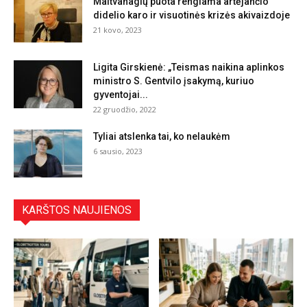
Maitvanagių puota rengiama artėjančio
didelio karo ir visuotinės krizės akivaizdoje
21 kovo, 2023
Ligita Girskienė: „Teismas naikina aplinkos
ministro S. Gentvilo įsakymą, kuriuo
gyventojai...
22 gruodžio, 2022
Tyliai atslenka tai, ko nelaukėm
6 sausio, 2023
KARŠTOS NAUJIENOS