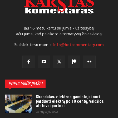
Jau 16 metų kartu su jumis - už teisybę!
Ačiū jums, kad palaikote alternatyvią žiniasklaidą!
Susisiekite su mumis:
info@hotcommentary.com
POPULIARŪS ĮRAŠAI
Skandalas: elektros gamintojai nori
parduoti elektrą po 10 centų, valdžios
atstovai purtosi
28 rugsėjo, 2022