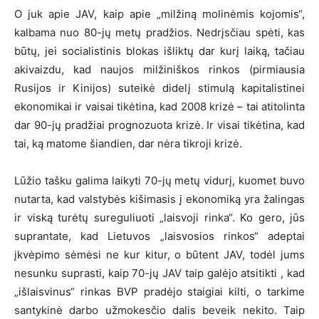
O juk apie JAV, kaip apie „milžiną molinėmis kojomis“,
kalbama nuo 80-jų metų pradžios. Nedrįsčiau spėti, kas
būtų, jei socialistinis blokas išliktų dar kurį laiką, tačiau
akivaizdu, kad naujos milžiniškos rinkos (pirmiausia
Rusijos ir Kinijos) suteikė didelį stimulą kapitalistinei
ekonomikai ir vaisai tikėtina, kad 2008 krizė – tai atitolinta
dar 90-jų pradžiai prognozuota krizė. Ir visai tikėtina, kad
tai, ką matome šiandien, dar nėra tikroji krizė.
Lūžio tašku galima laikyti 70-jų metų vidurį, kuomet buvo
nutarta, kad valstybės kišimasis į ekonomiką yra žalingas
ir viską turėtų sureguliuoti „laisvoji rinka“. Ko gero, jūs
suprantate, kad Lietuvos „laisvosios rinkos“ adeptai
įkvėpimo sėmėsi ne kur kitur, o būtent JAV, todėl jums
nesunku suprasti, kaip 70-jų JAV taip galėjo atsitikti , kad
„išlaisvinus“ rinkas BVP pradėjo staigiai kilti, o tarkime
santykinė darbo užmokesčio dalis beveik nekito. Taip