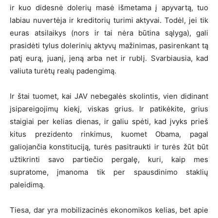
ir kuo didesnė dolerių masė išmetama į apyvartą, tuo
labiau nuvertėja ir kreditorių turimi aktyvai. Todėl, jei tik
euras atsilaikys (nors ir tai nėra būtina sąlyga), gali
prasidėti tylus dolerinių aktyvų mažinimas, pasirenkant tą
patį eurą, juanį, jeną arba net ir rublį. Svarbiausia, kad
valiuta turėtų realų padengimą.
Ir štai tuomet, kai JAV nebegalės skolintis, vien didinant
įsipareigojimų kiekį, viskas grius. Ir patikėkite, grius
staigiai per kelias dienas, ir galiu spėti, kad įvyks prieš
kitus prezidento rinkimus, kuomet Obama, pagal
galiojančia konstituciją, turės pasitraukti ir turės žūt būt
užtikrinti savo partiečio pergalę, kuri, kaip mes
supratome, įmanoma tik per spausdinimo staklių
paleidimą.
Tiesa, dar yra mobilizacinės ekonomikos kelias, bet apie