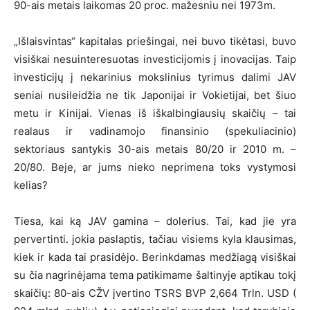
90-ais metais laikomas 20 proc. mažesniu nei 1973m.
„Išlaisvintas“ kapitalas priešingai, nei buvo tikėtasi, buvo
visiškai nesuinteresuotas investicijomis į inovacijas. Taip
investicijų į nekarinius mokslinius tyrimus dalimi JAV
seniai nusileidžia ne tik Japonijai ir Vokietijai, bet šiuo
metu ir Kinijai. Vienas iš iškalbingiausių skaičių – tai
realaus ir vadinamojo finansinio (spekuliacinio)
sektoriaus santykis 30-ais metais 80/20 ir 2010 m. –
20/80. Beje, ar jums nieko neprimena toks vystymosi
kelias?
Tiesa, kai ką JAV gamina – dolerius. Tai, kad jie yra
pervertinti. jokia paslaptis, tačiau visiems kyla klausimas,
kiek ir kada tai prasidėjo. Berinkdamas medžiagą visiškai
su čia nagrinėjama tema patikimame šaltinyje aptikau tokį
skaičių: 80-ais CŽV įvertino TSRS BVP 2,664 Trln. USD (