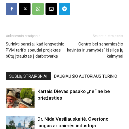
Ankstesnis straipsnis
Sekantis straipsnis
Surinkti parašai, kad lengvatinio
Centro bei senamiesčio
PVM tarifo spaudai projektas
kavinės ir „ramybės“ išsiilgę jų
būtų įtrauktas į darbotvarkę
kaimynai
SUSIJĘ STRAIPSNIAI
DAUGIAU ŠIO AUTORIAUS TURINIO
Kartais Dievas pasako „ne“ ne be
priežasties
Dr. Nida Vasiliauskaitė. Overtono
langas ar baimės industrija