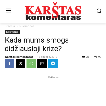
Pradžia
Nuomonės
Nuomonės
Kada mums smogs
didžiausioji krizė?
Karštas Komentaras
-
16 birželio, 2012
35
90
- Reklama -