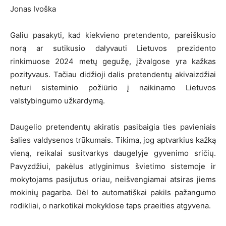
Jonas Ivoška
Galiu pasakyti, kad kiekvieno pretendento, pareiškusio
norą ar sutikusio dalyvauti Lietuvos prezidento
rinkimuose 2024 metų gegužę, įžvalgose yra kažkas
pozityvaus. Tačiau didžioji dalis pretendentų akivaizdžiai
neturi sisteminio požiūrio į naikinamo Lietuvos
valstybingumo užkardymą.
Daugelio pretendentų akiratis pasibaigia ties pavieniais
šalies valdysenos trūkumais. Tikima, jog aptvarkius kažką
vieną, reikalai susitvarkys daugelyje gyvenimo sričių.
Pavyzdžiui, pakėlus atlyginimus švietimo sistemoje ir
mokytojams pasijutus oriau, neišvengiamai atsiras jiems
mokinių pagarba. Dėl to automatiškai pakils pažangumo
rodikliai, o narkotikai mokyklose taps praeities atgyvena.