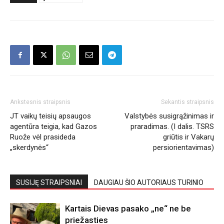
Ankstesnis straipsnis
Sekantis straipsnis
JT vaikų teisių apsaugos
Valstybės susigrąžinimas ir
agentūra teigia, kad Gazos
praradimas. (I dalis. TSRS
Ruože vėl prasideda
griūtis ir Vakarų
„skerdynės“
persiorientavimas)
SUSIJĘ STRAIPSNIAI
DAUGIAU ŠIO AUTORIAUS TURINIO
Kartais Dievas pasako „ne“ ne be
priežasties