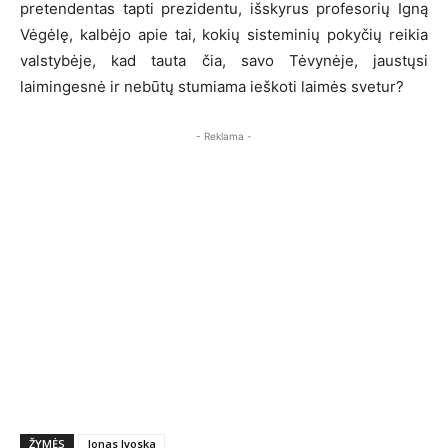
pretendentas tapti prezidentu, išskyrus profesorių Igną
Vėgėlę, kalbėjo apie tai, kokių sisteminių pokyčių reikia
valstybėje, kad tauta čia, savo Tėvynėje, jaustųsi
laimingesnė ir nebūtų stumiama ieškoti laimės svetur?
- Reklama -
ŽYMĖS
Jonas Ivoska