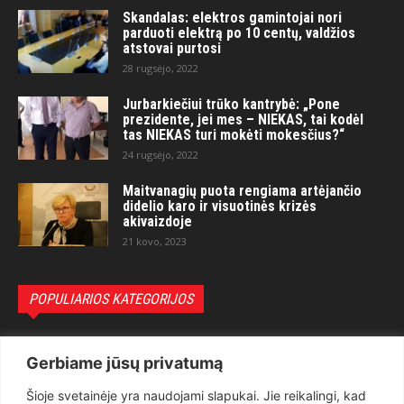
Skandalas: elektros gamintojai nori
parduoti elektrą po 10 centų, valdžios
atstovai purtosi
28 rugsėjo, 2022
Jurbarkiečiui trūko kantrybė: „Pone
prezidente, jei mes – NIEKAS, tai kodėl
tas NIEKAS turi mokėti mokesčius?“
24 rugsėjo, 2022
Maitvanagių puota rengiama artėjančio
didelio karo ir visuotinės krizės
akivaizdoje
21 kovo, 2023
POPULIARIOS KATEGORIJOS
Politika
3281
Gerbiame jūsų privatumą
Nuomonės
2174
Šioje svetainėje yra naudojami slapukai. Jie reikalingi, kad
Teisėsauga
1497