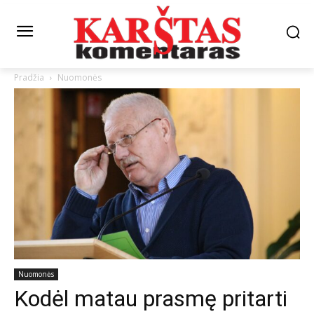
Pradžia
Nuomonės
Nuomonės
Kodėl matau prasmę pritarti