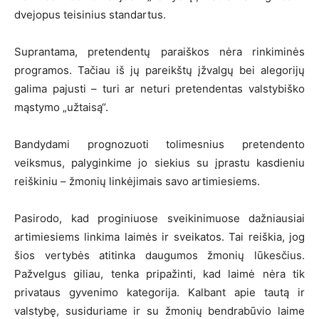
dvejopus teisinius standartus.
Suprantama, pretendentų paraiškos nėra rinkiminės
programos. Tačiau iš jų pareikštų įžvalgų bei alegorijų
galima pajusti – turi ar neturi pretendentas valstybiško
mąstymo „užtaisą“.
Bandydami prognozuoti tolimesnius pretendento
veiksmus, palyginkime jo siekius su įprastu kasdieniu
reiškiniu – žmonių linkėjimais savo artimiesiems.
Pasirodo, kad proginiuose sveikinimuose dažniausiai
artimiesiems linkima laimės ir sveikatos. Tai reiškia, jog
šios vertybės atitinka daugumos žmonių lūkesčius.
Pažvelgus giliau, tenka pripažinti, kad laimė nėra tik
privataus gyvenimo kategorija. Kalbant apie tautą ir
valstybę, susiduriame ir su žmonių bendrabūvio laime