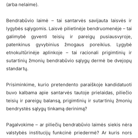
(arba nelaime).
Bendrabūvio laimė – tai santarvės savijauta laisvės ir
lygybės sąlygomis. Laisvė pilietinėje bendruomenėje – tai
galimybė gyventi teisių ir pareigų pusiausvyroje,
patenkinus gyvybinius žmogaus poreikius. Lygybė
etnokultūrinėje aplinkoje – tai racionali prigimtinių ir
sutartinių žmonių bendrabūvio sąlygų dermė be dvejopų
standartų.
Prisiminkime, kurio pretendento paraiškoje kandidatuoti
buvo kalbama apie santarvės tautoje prielaidas, piliečio
teisių ir pareigų balansą, prigimtinių ir sutartinių žmonių
bendrystės sąlygų tinkamą derinimą?
Pagalvokime – ar piliečių bendrabūvio laimės siekis nėra
valstybės institucijų funkcinė priedermė? Ar kuris nors