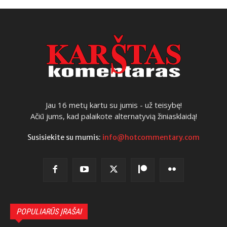
Jau 16 metų kartu su jumis - už teisybę!
Ačiū jums, kad palaikote alternatyvią žiniasklaidą!
Susisiekite su mumis:
info@hotcommentary.com
POPULIARŪS ĮRAŠAI