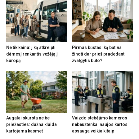
Ne tik kaina: į ką atkreipti
Pirmas būstas: ką būtina
dėmesį renkantis vežėją į
žinoti dar prieš pradedant
Europą
žvalgytis buto?
Augalai skursta ne be
Vaizdo stebėjimo kameros
priežasties: dažna klaida
nebeužtenka: naujos kartos
kartojama kasmet
apsauga veikia kitaip