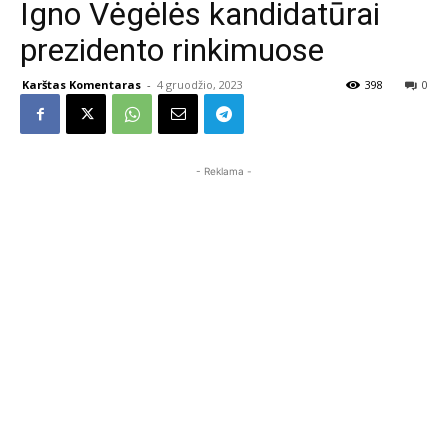
Igno Vėgėlės kandidatūrai
prezidento rinkimuose
Karštas Komentaras
-
4 gruodžio, 2023
398
0
- Reklama -