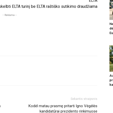
ELTA
, skelbti ELTA turinį be ELTA raštiško sutikimo draudžiama
- Reklama -
Ne
dė
Eu
Au
pr
ka
Sekantis straipsnis
s
Kodėl matau prasmę pritarti Igno Vėgėlės
kandidatūrai prezidento rinkimuose