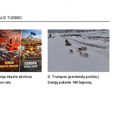
AUS TURINIO
inija skęsta skolose.
D. Trumpas grenlandų požiūrį į
si ratu
Daniją pakeitė 180 laipsnių