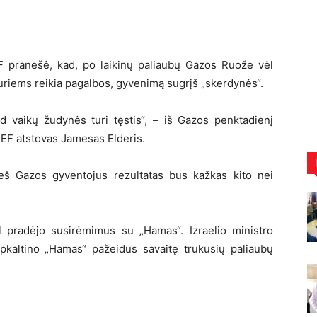
 pranešė, kad, po laikinų paliaubų Gazos Ruože vėl
kuriems reikia pagalbos, gyvenimą sugrįš „skerdynės“.
 vaikų žudynės turi tęstis“, – iš Gazos penktadienį
EF atstovas Jamesas Elderis.
ieš Gazos gyventojus rezultatas bus kažkas kito nei
l pradėjo susirėmimus su „Hamas“. Izraelio ministro
kaltino „Hamas“ pažeidus savaitę trukusių paliaubų