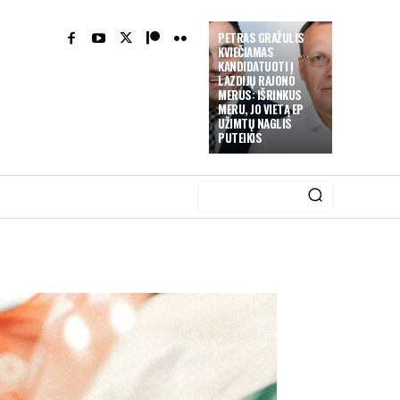
PETRAS GRAŽULIS
KVIEČIAMAS
KANDIDATUOTI Į
LAZDIJŲ RAJONO
MERUS: IŠRINKUS
MERU, JO VIETĄ EP
UŽIMTŲ NAGLIS
PUTEIKIS