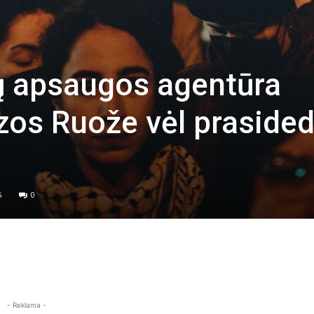
ių apsaugos agentūra
azos Ruože vėl praside
6
0
- Reklama -