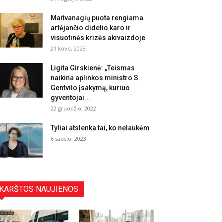
Maitvanagių puota rengiama
artėjančio didelio karo ir
visuotinės krizės akivaizdoje
21 kovo, 2023
Ligita Girskienė: „Teismas
naikina aplinkos ministro S.
Gentvilo įsakymą, kuriuo
gyventojai...
22 gruodžio, 2022
Tyliai atslenka tai, ko nelaukėm
6 sausio, 2023
KARŠTOS NAUJIENOS