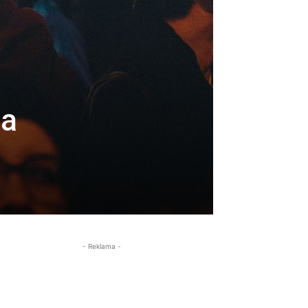
da
- Reklama -