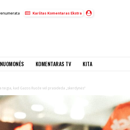
renumerata
Karštas Komentaras Ekstra
NUOMONĖS
KOMENTARAS TV
KITA
ra teigia, kad Gazos Ruože vėl prasideda „skerdynės“