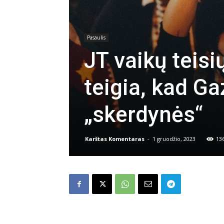
Pasaulis
JT vaikų teis
teigia, kad G
„skerdynės“
Karštas Komentaras
-
1 gruodžio, 2023
13