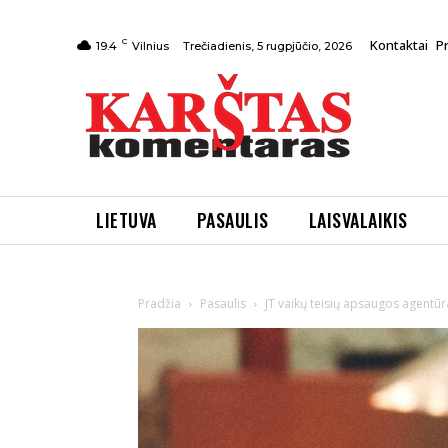
C
Kontaktai
P
Trečiadienis, 5 rugpjūčio, 2026
19.4
Vilnius
LIETUVA
PASAULIS
LAISVALAIKIS
Pradžia
Pasaulis
JT vaikų teisių apsaugos agentū