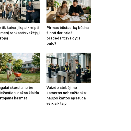
 tik kaina: į ką atkreipti
Pirmas būstas: ką būtina
mesį renkantis vežėją į
žinoti dar prieš
ropą
pradedant žvalgytis
buto?
galai skursta ne be
Vaizdo stebėjimo
iežasties: dažna klaida
kameros nebeužtenka:
rtojama kasmet
naujos kartos apsauga
veikia kitaip