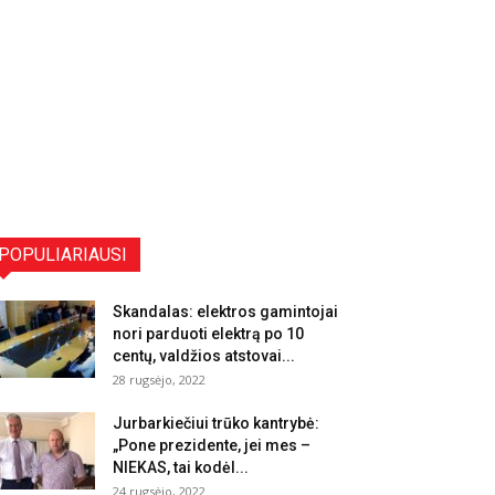
POPULIARIAUSI
Skandalas: elektros gamintojai
nori parduoti elektrą po 10
centų, valdžios atstovai...
28 rugsėjo, 2022
Jurbarkiečiui trūko kantrybė:
„Pone prezidente, jei mes –
NIEKAS, tai kodėl...
24 rugsėjo, 2022