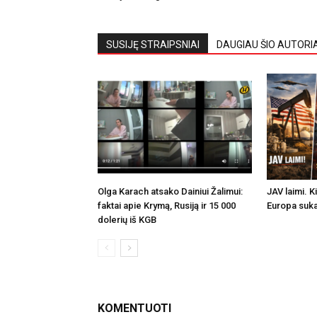
SUSIJĘ STRAIPSNIAI
DAUGIAU ŠIO AUTORI
Olga Karach atsako Dainiui Žalimui:
JAV laimi. K
faktai apie Krymą, Rusiją ir 15 000
Europa suka
dolerių iš KGB
KOMENTUOTI