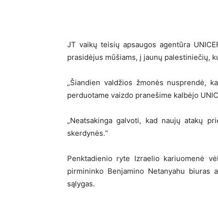
JT vaikų teisių apsaugos agentūra UNICEF
prasidėjus mūšiams, į jaunų palestiniečių, 
„Šiandien valdžios žmonės nusprendė, kad
perduotame vaizdo pranešime kalbėjo UNIC
„Neatsakinga galvoti, kad naujų atakų pr
skerdynės.“
Penktadienio ryte Izraelio kariuomenė vė
pirmininko Benjamino Netanyahu biuras ap
sąlygas.