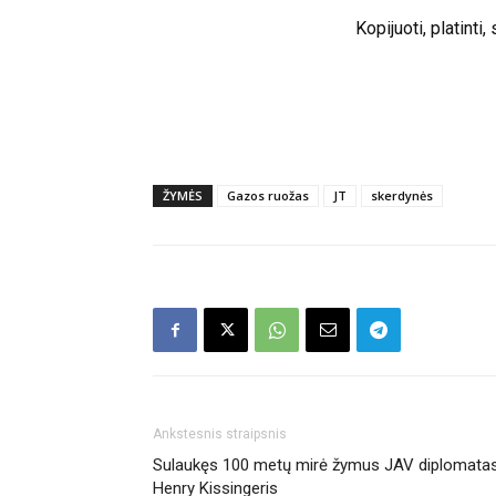
Kopijuoti, platinti
ŽYMĖS
Gazos ruožas
JT
skerdynės
Ankstesnis straipsnis
Sulaukęs 100 metų mirė žymus JAV diplomata
Henry Kissingeris