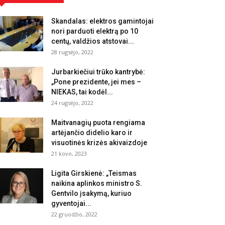
Skandalas: elektros gamintojai
nori parduoti elektrą po 10
centų, valdžios atstovai...
28 rugsėjo, 2022
Jurbarkiečiui trūko kantrybė:
„Pone prezidente, jei mes –
NIEKAS, tai kodėl...
24 rugsėjo, 2022
Maitvanagių puota rengiama
artėjančio didelio karo ir
visuotinės krizės akivaizdoje
21 kovo, 2023
Ligita Girskienė: „Teismas
naikina aplinkos ministro S.
Gentvilo įsakymą, kuriuo
gyventojai...
22 gruodžio, 2022