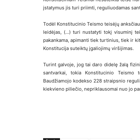
įstatymus jis turi priimti, reguliuodamas s
Todėl Konstitucinio Teismo teisėjų anksčiau
leidėjas, (…) turi nustatyti tokį visuminį 
pakankama, apimanti tiek turtinius, tiek ir 
Konstitucija suteiktų įgaliojimų viršijimas.
Turint galvoje, jog tai daro didelę žalą fiz
santvarkai, tokia Konstitucinio Teismo 
Baudžiamojo kodekso 228 straipsnio regulia
kiekvieno piliečio, nepriklausomai nuo jo pa