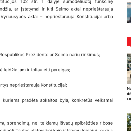
itucijos 102 str. 1 dalyje sumodeliuotą funkcinę
džia, ar įstatymai ir kiti Seimo aktai neprieštarauja
 Vyriausybės aktai – neprieštarauja Konstitucijai arba
r Respublikos Prezidento ar Seimo narių rinkimus;
leidžia jam ir toliau eiti pareigas;
rtys neprieštarauja Konstitucijai;
Ne
dė
Eu
, kuriems pradėta apkaltos byla, konkretūs veiksmai
mamų sprendimų, nei teikiamų išvadų apibrėžties ribose
dinėti Tautos atstovybei kaip įstatymų leidėjui, kokius