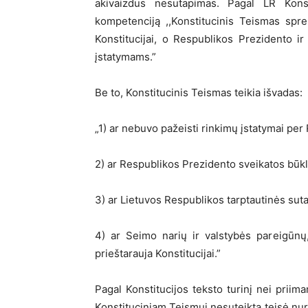
akivaizdus nesutapimas. Pagal LR Konst
kompetenciją ,,Konstitucinis Teismas spren
Konstitucijai, o Respublikos Prezidento ir
įstatymams.”
Be to, Konstitucinis Teismas teikia išvadas:
„1) ar nebuvo pažeisti rinkimų įstatymai pe
2) ar Respublikos Prezidento sveikatos būklė 
3) ar Lietuvos Respublikos tarptautinės suta
4) ar Seimo narių ir valstybės pareigūnų
prieštarauja Konstitucijai.”
Pagal Konstitucijos teksto turinį nei prii
Konstituciniam Teismui nesuteikta teisė nuro