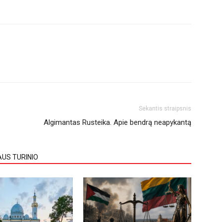
Sekantis straipsnis
Algimantas Rusteika. Apie bendrą neapykantą
AUS TURINIO