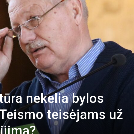
tūra nekelia bylos
 Teismo teisėjams už
šijimą?