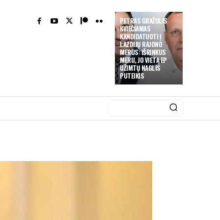
PETRAS GRAŽULIS
KVIEČIAMAS
KANDIDATUOTI Į
LAZDIJŲ RAJONO
MERUS: IŠRINKUS
MERU, JO VIETĄ EP
UŽIMTŲ NAGLIS
PUTEIKIS