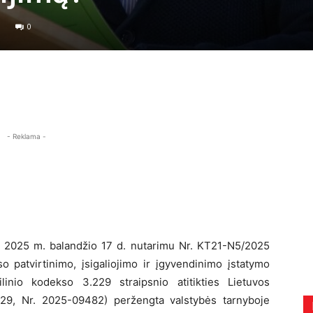
0
- Reklama -
o 2025 m. balandžio 17 d. nutarimu Nr. KT21-N5/2025
o patvirtinimo, įsigaliojimo ir įgyvendinimo įstatymo
linio kodekso 3.229 straipsnio atitikties Lietuvos
-29, Nr. 2025-09482) peržengta valstybės tarnyboje