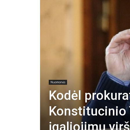
Nuomonės
Kodėl prokura
Konstitucinio
įgaliojimų vir