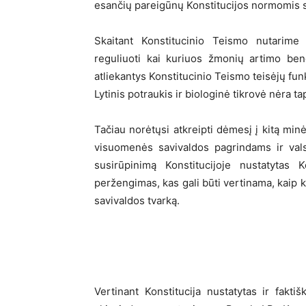
esančių pareigūnų Konstitucijos normomis s
Skaitant Konstitucinio Teismo nutarime b
reguliuoti kai kuriuos žmonių artimo bend
atliekantys Konstitucinio Teismo teisėjų funkc
Lytinis potraukis ir biologinė tikrovė nėra tap
Tačiau norėtųsi atkreipti dėmesį į kitą minė
visuomenės savivaldos pagrindams ir vals
susirūpinimą Konstitucijoje nustatytas 
peržengimas, kas gali būti vertinama, kaip 
savivaldos tvarką.
Vertinant Konstitucija nustatytas ir fakt