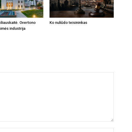
iliauskaitė. Overtono
Ko nuliūdo teisininkas
imės industrija