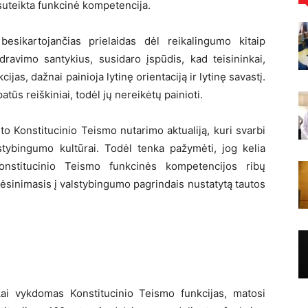
uteikta funkcinė kompetencija.
esikartojančias prielaidas dėl reikalingumo kitaip
ravimo santykius, susidaro įspūdis, kad teisininkai,
ijas, dažnai painioja lytinę orientaciją ir lytinę savastį.
atūs reiškiniai, todėl jų nereikėtų painioti.
to Konstitucinio Teismo nutarimo aktualiją, kuri svarbi
tybingumo kultūrai. Todėl tenka pažymėti, jog kelia
Konstitucinio Teismo funkcinės kompetencijos ribų
kėsinimasis į valstybingumo pagrindais nustatytą tautos
iškai vykdomas Konstitucinio Teismo funkcijas, matosi