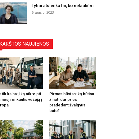
Tyliai atslenka tai, ko nelaukėm
6 sausio, 2023
KARŠTOS NAUJIENOS
 tik kaina: į ką atkreipti
Pirmas būstas: ką būtina
mesį renkantis vežėją į
žinoti dar prieš
ropą
pradedant žvalgytis
buto?