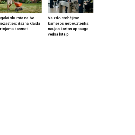
galai skursta ne be
Vaizdo stebėjimo
iežasties: dažna klaida
kameros nebeužtenka:
rtojama kasmet
naujos kartos apsauga
veikia kitaip