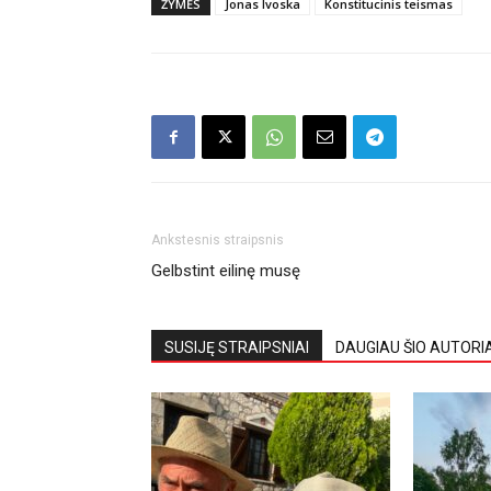
ŽYMĖS
Jonas Ivoska
Konstitucinis teismas
Ankstesnis straipsnis
Gelbstint eilinę musę
SUSIJĘ STRAIPSNIAI
DAUGIAU ŠIO AUTORI