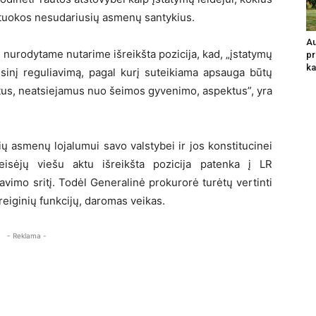
antuokos nesudariusių asmenų santykius.
Au
 nurodytame nutarime išreikšta pozicija, kad, „įstatymų
pr
ka
teisinį reguliavimą, pagal kurį suteikiama apsauga būtų
kitus, neatsiejamus nuo šeimos gyvenimo, aspektus”, yra
inių asmenų lojalumui savo valstybei ir jos konstitucinei
teisėjų viešu aktu išreikšta pozicija patenka į LR
vimo sritį. Todėl Generalinė prokurorė turėtų vertinti
reiginių funkcijų, daromas veikas.
- Reklama -