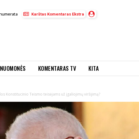
numerata
Karštas Komentaras Ekstra
NUOMONĖS
KOMENTARAS TV
KITA
os Konstitucinio Teismo teisėjams už įgaliojimų viršijimą?