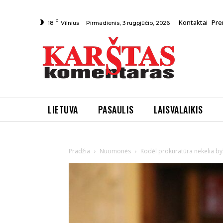
C
Kontaktai
Pre
Pirmadienis, 3 rugpjūčio, 2026
18
Vilnius
LIETUVA
PASAULIS
LAISVALAIKIS
Pradžia
Nuomonės
Kodėl prokuratūra nekelia byl