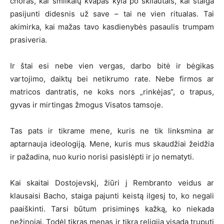
choras, kai smilkalų kvapas kyla po skliautais, kai staiga
pasijunti didesnis už save – tai ne vien ritualas. Tai
akimirka, kai mažas tavo kasdienybės pasaulis trumpam
prasiveria.
Ir štai esi nebe vien vergas, darbo bitė ir bėgikas
vartojimo, daiktų bei netikrumo rate. Nebe firmos ar
matricos dantratis, ne koks nors „rinkėjas“, o trapus,
gyvas ir mirtingas žmogus Visatos tamsoje.
Tas pats ir tikrame mene, kuris ne tik linksmina ar
aptarnauja ideologiją. Mene, kuris mus skaudžiai žeidžia
ir pažadina, nuo kurio norisi pasislėpti ir jo nematyti.
Kai skaitai Dostojevskį, žiūri į Rembranto veidus ar
klausaisi Bacho, staiga pajunti keistą ilgesį to, ko negali
paaiškinti. Tarsi būtum prisiminęs kažką, ko niekada
nežinojai. Todėl tikras menas ir tikra religija visada truputį