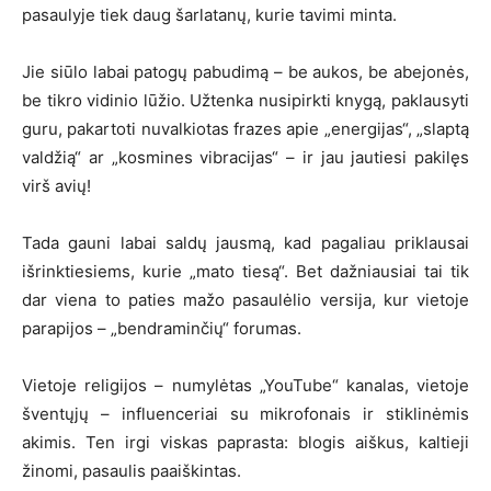
pasaulyje tiek daug šarlatanų, kurie tavimi minta.
Jie siūlo labai patogų pabudimą – be aukos, be abejonės,
be tikro vidinio lūžio. Užtenka nusipirkti knygą, paklausyti
guru, pakartoti nuvalkiotas frazes apie „energijas“, „slaptą
valdžią“ ar „kosmines vibracijas“ – ir jau jautiesi pakilęs
virš avių!
Tada gauni labai saldų jausmą, kad pagaliau priklausai
išrinktiesiems, kurie „mato tiesą“. Bet dažniausiai tai tik
dar viena to paties mažo pasaulėlio versija, kur vietoje
parapijos – „bendraminčių“ forumas.
Vietoje religijos – numylėtas „YouTube“ kanalas, vietoje
šventųjų – influenceriai su mikrofonais ir stiklinėmis
akimis. Ten irgi viskas paprasta: blogis aiškus, kaltieji
žinomi, pasaulis paaiškintas.