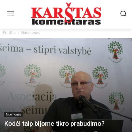
Pradžia
Nuomonės
Nuomonės
Kodėl taip bijome tikro prabudimo?