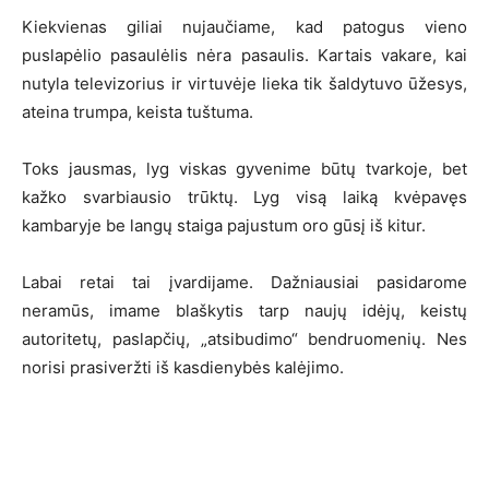
Kiekvienas giliai nujaučiame, kad patogus vieno
puslapėlio pasaulėlis nėra pasaulis. Kartais vakare, kai
nutyla televizorius ir virtuvėje lieka tik šaldytuvo ūžesys,
ateina trumpa, keista tuštuma.
Toks jausmas, lyg viskas gyvenime būtų tvarkoje, bet
kažko svarbiausio trūktų. Lyg visą laiką kvėpavęs
kambaryje be langų staiga pajustum oro gūsį iš kitur.
Labai retai tai įvardijame. Dažniausiai pasidarome
neramūs, imame blaškytis tarp naujų idėjų, keistų
autoritetų, paslapčių, „atsibudimo“ bendruomenių. Nes
norisi prasiveržti iš kasdienybės kalėjimo.