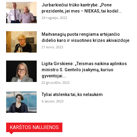
Jurbarkiečiui trūko kantrybė: „Pone
prezidente, jei mes – NIEKAS, tai kodėl...
24 rugsėjo, 2022
Maitvanagių puota rengiama artėjančio
didelio karo ir visuotinės krizės akivaizdoje
21 kovo, 2023
Ligita Girskienė: „Teismas naikina aplinkos
ministro S. Gentvilo įsakymą, kuriuo
gyventojai...
22 gruodžio, 2022
Tyliai atslenka tai, ko nelaukėm
6 sausio, 2023
KARŠTOS NAUJIENOS