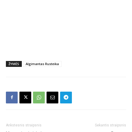
ŽYMĖS
Algimantas Rusteika
Ankstesnis straipsnis
Sekantis straipsnis