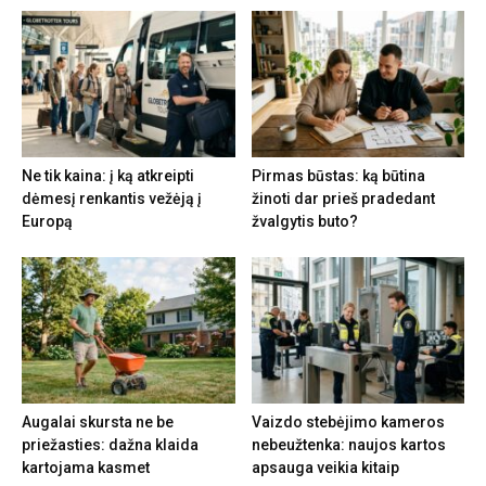
Ne tik kaina: į ką atkreipti
Pirmas būstas: ką būtina
dėmesį renkantis vežėją į
žinoti dar prieš pradedant
Europą
žvalgytis buto?
Augalai skursta ne be
Vaizdo stebėjimo kameros
priežasties: dažna klaida
nebeužtenka: naujos kartos
kartojama kasmet
apsauga veikia kitaip