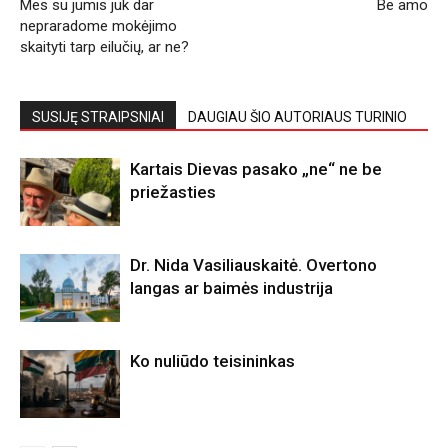
Mes su jumis juk dar
Be amo
nepraradome mokėjimo
skaityti tarp eilučių, ar ne?
SUSIJĘ STRAIPSNIAI
DAUGIAU ŠIO AUTORIAUS TURINIO
Kartais Dievas pasako „ne“ ne be
priežasties
Dr. Nida Vasiliauskaitė. Overtono
langas ar baimės industrija
Ko nuliūdo teisininkas