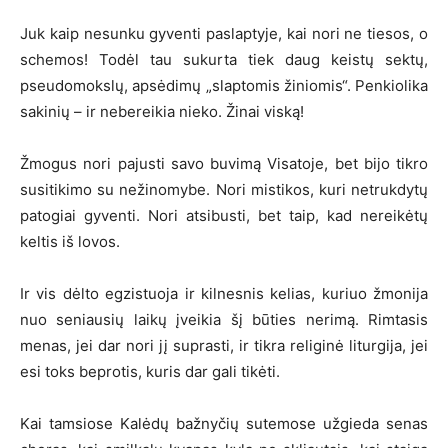
Juk kaip nesunku gyventi paslaptyje, kai nori ne tiesos, o
schemos! Todėl tau sukurta tiek daug keistų sektų,
pseudomokslų, apsėdimų „slaptomis žiniomis“. Penkiolika
sakinių – ir nebereikia nieko. Žinai viską!
Žmogus nori pajusti savo buvimą Visatoje, bet bijo tikro
susitikimo su nežinomybe. Nori mistikos, kuri netrukdytų
patogiai gyventi. Nori atsibusti, bet taip, kad nereikėtų
keltis iš lovos.
Ir vis dėlto egzistuoja ir kilnesnis kelias, kuriuo žmonija
nuo seniausių laikų įveikia šį būties nerimą. Rimtasis
menas, jei dar nori jį suprasti, ir tikra religinė liturgija, jei
esi toks beprotis, kuris dar gali tikėti.
Kai tamsiose Kalėdų bažnyčių sutemose užgieda senas