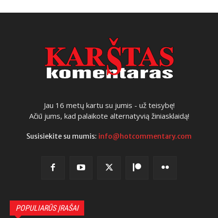
Jau 16 metų kartu su jumis - už teisybę!
Ačiū jums, kad palaikote alternatyvią žiniasklaidą!
Susisiekite su mumis:
info@hotcommentary.com
POPULIARŪS ĮRAŠAI