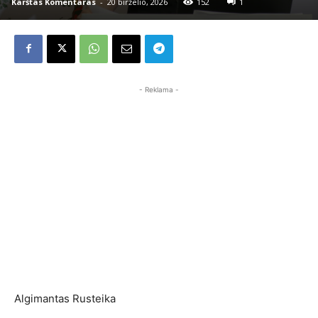
Karštas Komentaras
-
20 birželio, 2026
152
1
- Reklama -
Algimantas Rusteika