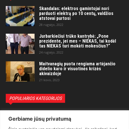
Skandalas: elektros gamintojai nori
parduoti elektrą po 10 centų, valdžios
atstovai purtosi
28 rugsėjo, 2022
Jurbarkiečiui trūko kantrybė: „Pone
prezidente, jei mes – NIEKAS, tai kodėl
tas NIEKAS turi mokėti mokesčius?“
24 rugsėjo, 2022
Maitvanagių puota rengiama artėjančio
didelio karo ir visuotinės krizės
akivaizdoje
21 kovo, 2023
POPULIARIOS KATEGORIJOS
Politika
3281
Gerbiame jūsų privatumą
Nuomonės
2174