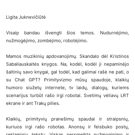
Ligita Juknevičiūtė
Visaip bandau išvengti šios temos. Nudurnėjimo,
nužmogėjimo, zombėjimo, robotėjimo.
Mamos muzikinių apdovanojimų. Skandalo dėl Kristinos
Sabaliauskaitės knygos. Na, kodėl, kodėl ji nepaminėjo
šaltinių savo knygai, gal todėl, kad galimai rašė ne pati, o
su Chat GPT? Primityvizmo mūsų spaudoje, klaikių
humoro siužetų internete, tv laidų, dialogų, kuriems
scenarijus turbūt rašo irgi robotai. Svetimų vėliavų LRT
ekrane ir ant Trakų pilies.
Klaikių, primityvių pranešimų spaudai ir straipsnių,
kuriuos irgi rašo robotas. Anonsų ir feisbuko postų,
reklaminių tekstų. Viskas persmelkta nužmoginimo ir