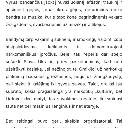
Vyrus, bandančius įšokt į nuvažiuojantį leftistinį traukinį ir
apsimest gėjais, arba tikrus gėjus, neturinčius nieko
bendra su muzika, kurie tapo kone pagrindinėmis vakaro
žvaigždėmis, svarbesnėmis už muziką ir atlikėjus.
Bandymą tarp vakarinių suknelių ir smokingų vaidinti
cool
atsipalaidavimą, keikiantis ir demonstruojant
narkomaniškus įpročius. Beje, tas reperis dar spėjo
sušukti Slava Ukraini, prieš paskelbdamas, kad nori
užsirūkyti kasiaką. Jei nežinojot, tai Graikijoj už narkotikų
platinimą bausmės griežtesnės, negu už žmogžudystę,
gali siekti ir kalėjimą iki gyvos galvos. Taigi, graikai jau
suprato, kokia pragaištinga yra narkotikų „kultūra“, bet
Lietuvoj dar, matyt, tas suvokimas neatėjo, linksminasi
tauta net per masinius renginius ir net eteryje.
Bet reitingai buvo geri, skelbia organizatoriai. Tai