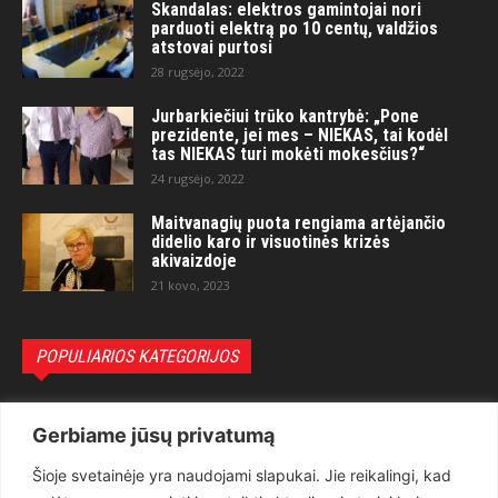
Skandalas: elektros gamintojai nori
parduoti elektrą po 10 centų, valdžios
atstovai purtosi
28 rugsėjo, 2022
Jurbarkiečiui trūko kantrybė: „Pone
prezidente, jei mes – NIEKAS, tai kodėl
tas NIEKAS turi mokėti mokesčius?“
24 rugsėjo, 2022
Maitvanagių puota rengiama artėjančio
didelio karo ir visuotinės krizės
akivaizdoje
21 kovo, 2023
POPULIARIOS KATEGORIJOS
Politika
3281
Gerbiame jūsų privatumą
Nuomonės
2174
Šioje svetainėje yra naudojami slapukai. Jie reikalingi, kad
Teisėsauga
1497