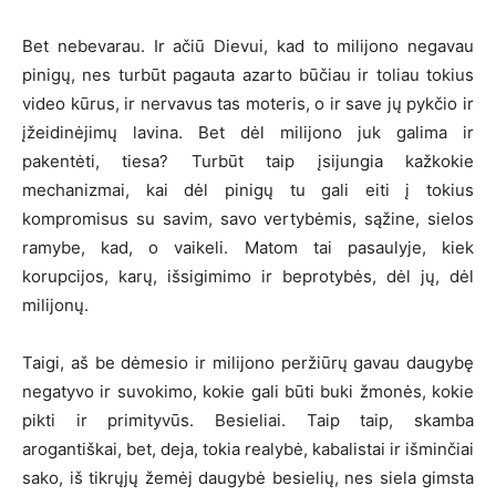
Bet nebevarau. Ir ačiū Dievui, kad to milijono negavau
pinigų, nes turbūt pagauta azarto būčiau ir toliau tokius
video kūrus, ir nervavus tas moteris, o ir save jų pykčio ir
įžeidinėjimų lavina. Bet dėl milijono juk galima ir
pakentėti, tiesa? Turbūt taip įsijungia kažkokie
mechanizmai, kai dėl pinigų tu gali eiti į tokius
kompromisus su savim, savo vertybėmis, sąžine, sielos
ramybe, kad, o vaikeli. Matom tai pasaulyje, kiek
korupcijos, karų, išsigimimo ir beprotybės, dėl jų, dėl
milijonų.
Taigi, aš be dėmesio ir milijono peržiūrų gavau daugybę
negatyvo ir suvokimo, kokie gali būti buki žmonės, kokie
pikti ir primityvūs. Besieliai. Taip taip, skamba
arogantiškai, bet, deja, tokia realybė, kabalistai ir išminčiai
sako, iš tikrųjų žemėj daugybė besielių, nes siela gimsta