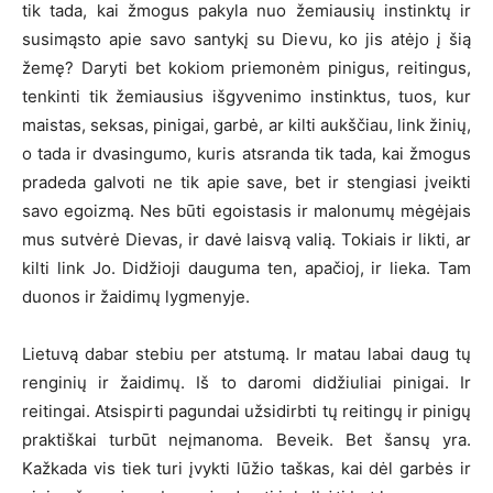
tik tada, kai žmogus pakyla nuo žemiausių instinktų ir
susimąsto apie savo santykį su Dievu, ko jis atėjo į šią
žemę? Daryti bet kokiom priemonėm pinigus, reitingus,
tenkinti tik žemiausius išgyvenimo instinktus, tuos, kur
maistas, seksas, pinigai, garbė, ar kilti aukščiau, link žinių,
o tada ir dvasingumo, kuris atsranda tik tada, kai žmogus
pradeda galvoti ne tik apie save, bet ir stengiasi įveikti
savo egoizmą. Nes būti egoistasis ir malonumų mėgėjais
mus sutvėrė Dievas, ir davė laisvą valią. Tokiais ir likti, ar
kilti link Jo. Didžioji dauguma ten, apačioj, ir lieka. Tam
duonos ir žaidimų lygmenyje.
Lietuvą dabar stebiu per atstumą. Ir matau labai daug tų
renginių ir žaidimų. Iš to daromi didžiuliai pinigai. Ir
reitingai. Atsispirti pagundai užsidirbti tų reitingų ir pinigų
praktiškai turbūt neįmanoma. Beveik. Bet šansų yra.
Kažkada vis tiek turi įvykti lūžio taškas, kai dėl garbės ir