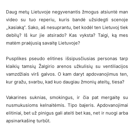
Daug metų Lietuvoje negyvenantis žmogus atsiuntė man
video su tuo reperiu, kuris bandė užsidegti scenoje
,,kasiaką”. Sako, aš nesuprantu, bet kodėl ten Lietuvoj tiek
debilų? Iš kur jie atsirado? Kas vyksta? Taigi, ką mes
matėm praėjusią savaitę Lietuvoje?
Pusplikes pseudo elitines išsipusčiusias personas tarp
klaikių tamsių Žalgirio arenos užkulisių su ventiliacijos
vamzdžiais virš galvos. O kam daryt apdovanojimus ten,
kur gražu, svarbu, kad kuo daugiau žmonių ateitų, tiesa?
Vakarines suknias, smokingus, ir čia pat mergaitę su
nusmukusioms kelnaitėmis. Tipo bajeris. Apdovanojimai
elitiniai, bet už pinigus gali ateiti bet kas, net ir nuogi arba
apsinarkašinę turbūt.