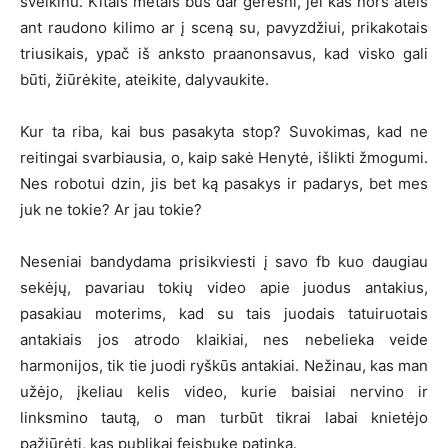
sveikinu. Kitais metais bus dar geresni, jei kas nors ateis
ant raudono kilimo ar į sceną su, pavyzdžiui, prikakotais
triusikais, ypač iš anksto praanonsavus, kad visko gali
būti, žiūrėkite, ateikite, dalyvaukite.
Kur ta riba, kai bus pasakyta stop? Suvokimas, kad ne
reitingai svarbiausia, o, kaip sakė Henytė, išlikti žmogumi.
Nes robotui dzin, jis bet ką pasakys ir padarys, bet mes
juk ne tokie? Ar jau tokie?
Neseniai bandydama prisikviesti į savo fb kuo daugiau
sekėjų, pavariau tokių video apie juodus antakius,
pasakiau moterims, kad su tais juodais tatuiruotais
antakiais jos atrodo klaikiai, nes nebelieka veide
harmonijos, tik tie juodi ryškūs antakiai. Nežinau, kas man
užėjo, įkeliau kelis video, kurie baisiai nervino ir
linksmino tautą, o man turbūt tikrai labai knietėjo
pažiūrėti, kas publikai feisbuke patinka.