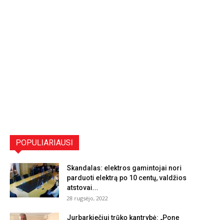
POPULIARIAUSI
Skandalas: elektros gamintojai nori
parduoti elektrą po 10 centų, valdžios
atstovai...
28 rugsėjo, 2022
Jurbarkiečiui trūko kantrybė: „Pone