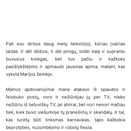
Pati esu dirbus daug metų televizijoj, kūriau įvairias
laidas. Ir dėl dūšios, ir dėl pinigų, todėl kaip ir suprantu
buvusius kolegas, bet tuo pačiu ir kažkoks
pasišlykštėjimo ir apmaudo jausmas apima, matant, kas
vyksta Marijos žemėje.
Mamos apdovanojimai mane atakavo iš spaudos ir
feisbuko postų, nors ir nežiūrėjau jų per TV, nieko
nežiūriu iš lietuviškų TV, jei atvirai, bet nori nenori mačiau
tiek, kiek buvo viešumoje tų pranešimų ir skandalų. Ir tai,
kas turėtų būti linksmas karnavalas, tapo kažkokia
beprotybės, nuzombėjimo ir robotų fiesta.