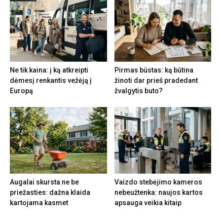
Ne tik kaina: į ką atkreipti
Pirmas būstas: ką būtina
dėmesį renkantis vežėją į
žinoti dar prieš pradedant
Europą
žvalgytis buto?
Augalai skursta ne be
Vaizdo stebėjimo kameros
priežasties: dažna klaida
nebeužtenka: naujos kartos
kartojama kasmet
apsauga veikia kitaip