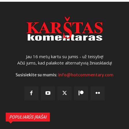
Jau 16 metų kartu su jumis - už teisybę!
Ačiū jums, kad palaikote alternatyvią žiniasklaidą!
Susisiekite su mumis:
info@hotcommentary.com
POPULIARŪS ĮRAŠAI