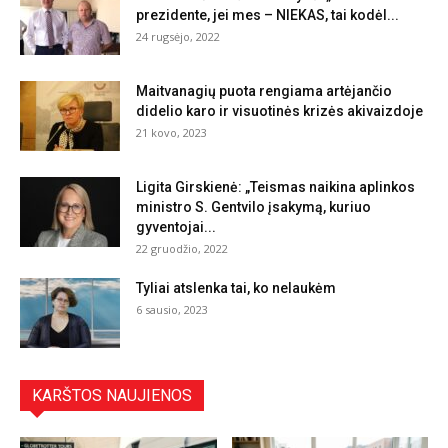
prezidente, jei mes – NIEKAS, tai kodėl...
24 rugsėjo, 2022
Maitvanagių puota rengiama artėjančio
didelio karo ir visuotinės krizės akivaizdoje
21 kovo, 2023
Ligita Girskienė: „Teismas naikina aplinkos
ministro S. Gentvilo įsakymą, kuriuo
gyventojai...
22 gruodžio, 2022
Tyliai atslenka tai, ko nelaukėm
6 sausio, 2023
KARŠTOS NAUJIENOS