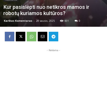
Kur pasislėpti nuo netikros mamos ir
robotų kuriamos kultūros?
Karštas Komentaras
-
28 sausio, 2025
431
0
- Reklama -