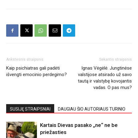
Ankstesnis straipsnis
Sekantis straipsnis
Kaip psichiatras gali padėti
Ignas Vėgėlė. Jungtinėse
išvengti emocinio perdegimo?
valstijose atsirado už savo
tautą ir valstybę kovojantis
vadas. O pas mus?
SUSIJĘ STRAIPSNIAI
DAUGIAU ŠIO AUTORIAUS TURINIO
Kartais Dievas pasako „ne“ ne be
priežasties