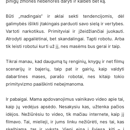
pinigų žmonės nebenorės daryti ir kalbėti bet ką.
Būti „madingais“ ir aklai sekti tendencijomis, dėl
galimybės išlikti įtakingais parduoti savo sielą ir vertybes.
Vartoti narkotikus. Primityviai ir įžeidžiančiai juokauti.
Atrodyti apgailėtinai, bet skandalingai. Tapti robotu. Arba
tik leisti robotui kurti už jį, nes masėms bus gerai ir taip.
Tikrai manau, kad daugumą tų renginių, knygų ir net filmų
scenarijų ir bajerių, taip pat ir gairių, kaip valdyti
dabartines mases, parašo robotai, nes kitaip tokio
primityvizmo paaiškinti nebeįmanoma.
Ir pabaigai. Mama apdovanojimus vainikavo video apie tai,
kaip jų vedėjus apsėdo. Nesakysiu kas, užtenka pačios
idėjos. Nežiūrėsiu to video, tik mačiau internete, kaip jį
filmavo. Tai, mielieji, ir jums linku nežiūrėti, nes tai, kas
skelbiama, tas ir vyksta. Vieni eina į šviesą, kiti – į