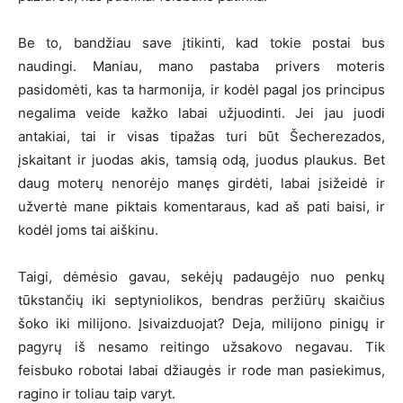
Be to, bandžiau save įtikinti, kad tokie postai bus
naudingi. Maniau, mano pastaba privers moteris
pasidomėti, kas ta harmonija, ir kodėl pagal jos principus
negalima veide kažko labai užjuodinti. Jei jau juodi
antakiai, tai ir visas tipažas turi būt Šecherezados,
įskaitant ir juodas akis, tamsią odą, juodus plaukus. Bet
daug moterų nenorėjo manęs girdėti, labai įsižeidė ir
užvertė mane piktais komentaraus, kad aš pati baisi, ir
kodėl joms tai aiškinu.
Taigi, dėmėsio gavau, sekėjų padaugėjo nuo penkų
tūkstančių iki septyniolikos, bendras peržiūrų skaičius
šoko iki milijono. Įsivaizduojat? Deja, milijono pinigų ir
pagyrų iš nesamo reitingo užsakovo negavau. Tik
feisbuko robotai labai džiaugės ir rode man pasiekimus,
ragino ir toliau taip varyt.