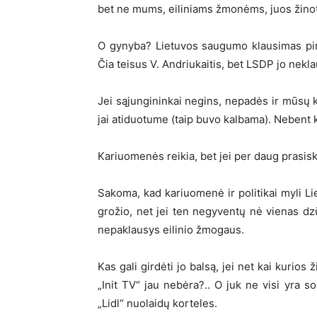
bet ne mums, eiliniams žmonėms, juos žinot
O gynyba? Lietuvos saugumo klausimas pirmia
Čia teisus V. Andriukaitis, bet LSDP jo nek
Jei sąjungininkai negins, nepadės ir mūsų k
jai atiduotume (taip buvo kalbama). Nebent 
Kariuomenės reikia, bet jei per daug prasisk
Sakoma, kad kariuomenė ir politikai myli Li
grožio, net jei ten negyventų nė vienas dzū
nepaklausys eilinio žmogaus.
Kas gali girdėti jo balsą, jei net kai kurio
„Init TV“ jau nebėra?.. O juk ne visi yra so
„Lidl“ nuolaidų korteles.