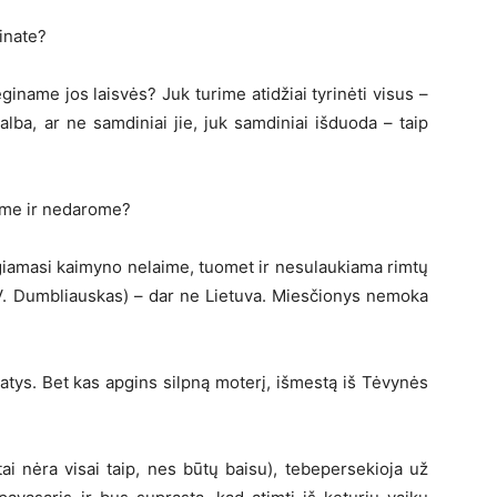
ginate?
iname jos laisvės? Juk turime atidžiai tyrinėti visus –
kalba, ar ne samdiniai jie, juk samdiniai išduoda – taip
rome ir nedarome?
ugiamasi kaimyno nelaime, tuomet ir nesulaukiama rimtų
 (V. Dumbliauskas) – dar ne Lietuva. Miesčionys nemoka
patys. Bet kas apgins silpną moterį, išmestą iš Tėvynės
tai nėra visai taip, nes būtų baisu), tebepersekioja už