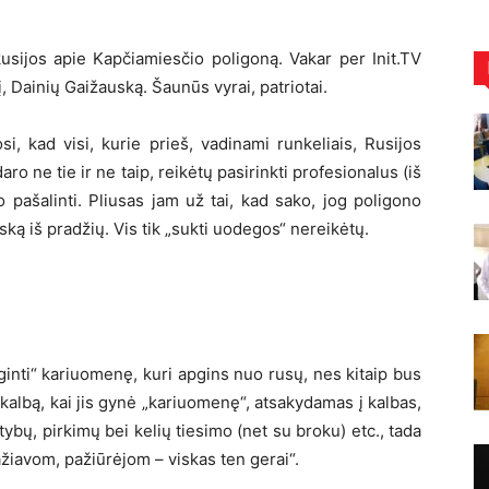
kusijos apie Kapčiamiesčio poligoną. Vakar per Init.TV
, Dainių Gaižauską. Šaunūs vyrai, patriotai.
i, kad visi, kurie prieš, vadinami runkeliais, Rusijos
aro ne tie ir ne taip, reikėtų pasirinkti profesionalus (iš
o pašalinti. Pliusas jam už tai, kad sako, jog poligono
ską iš pradžių. Vis tik „sukti uodegos“ nereikėtų.
ginti“ kariuomenę, kuri apgins nuo rusų, nes kitaip bus
kalbą, kai jis gynė „kariuomenę“, atsakydamas į kalbas,
tybų, pirkimų bei kelių tiesimo (net su broku) etc., tada
ažiavom, pažiūrėjom – viskas ten gerai“.