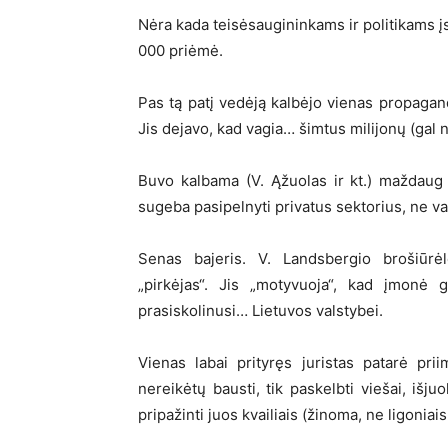
Nėra kada teisėsaugininkams ir politikams įsi
000 priėmė.
Pas tą patį vedėją kalbėjo vienas propagando
Jis dejavo, kad vagia… šimtus milijonų (gal n
Buvo kalbama (V. Ąžuolas ir kt.) maždaug a
sugeba pasipelnyti privatus sektorius, ne va
Senas bajeris. V. Landsbergio brošiūrėl
„pirkėjas“. Jis „motyvuoja“, kad įmonė 
prasiskolinusi… Lietuvos valstybei.
Vienas labai prityręs juristas patarė pri
nereikėtų bausti, tik paskelbti viešai, išjuo
pripažinti juos kvailiais (žinoma, ne ligoniais,