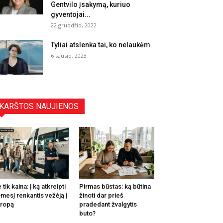
Gentvilo įsakymą, kuriuo
gyventojai...
22 gruodžio, 2022
Tyliai atslenka tai, ko nelaukėm
6 sausio, 2023
KARŠTOS NAUJIENOS
 tik kaina: į ką atkreipti
Pirmas būstas: ką būtina
mesį renkantis vežėją į
žinoti dar prieš
ropą
pradedant žvalgytis
buto?