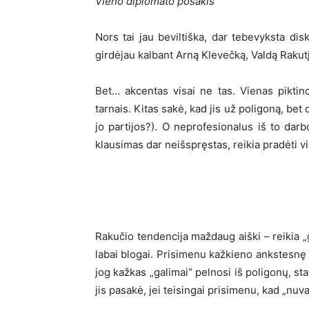
Vieno diplomato posakis
Nors tai jau beviltiška, dar tebevyksta dis
girdėjau kalbant Arną Klevečką, Valdą Rakutį
Bet… akcentas visai ne tas. Vienas piktinos
tarnais. Kitas sakė, kad jis už poligoną, bet d
jo partijos?). O neprofesionalus iš to darb
klausimas dar neišspręstas, reikia pradėti vi
Rakučio tendencija maždaug aiški – reikia „
labai blogai. Prisimenu kažkieno ankstesnę 
jog kažkas „galimai“ pelnosi iš poligonų, sta
jis pasakė, jei teisingai prisimenu, kad „nuv