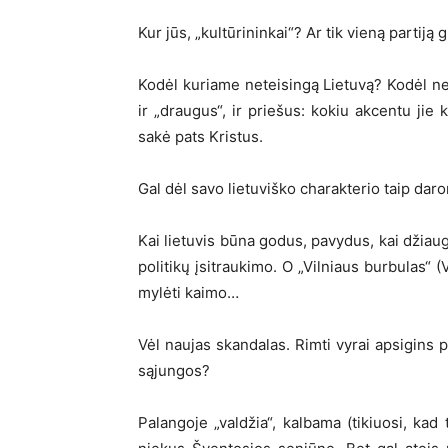
Kur jūs, „kultūrininkai“? Ar tik vieną partiją 
Kodėl kuriame neteisingą Lietuvą? Kodėl neg
ir „draugus“, ir priešus: kokiu akcentu jie 
sakė pats Kristus.
Gal dėl savo lietuviško charakterio taip da
Kai lietuvis būna godus, pavydus, kai džia
politikų įsitraukimo. O „Vilniaus burbulas“
mylėti kaimo…
Vėl naujas skandalas. Rimti vyrai apsigins 
sąjungos?
Palangoje „valdžia“, kalbama (tikiuosi, kad 