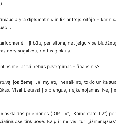
i.
usia yra diplomatinis ir tik antroje eilėje – karinis.
lauso…
ariuomenė – ji būtų per silpna, net jeigu visą biudžetą
kas nors sugalvotų rimtus ginklus…
olinsime, ar tai nebus pavergimas – finansinis?
etuvą, jos žemę. Jei mylėtų, nenaikintų tokio unikalaus
kas. Visai Lietuvai jis brangus, neįkainojamas. Ne, jie
s žiniasklaidos priemonės („OP TV“, „Komentaro TV“) per
cialiniuose tinkluose. Kaip ir ne visi turi „išmaniąsias“