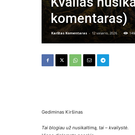
Kvailas nusik
komentaras)
Karštas Komentaras
-
12 vasario, 2026
146
Gediminas Kiršinas
Tai blogiau už nusikaltimą, tai – kvailystė.