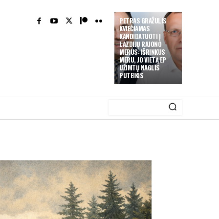
PETRAS GRAŽULIS
KVIEČIAMAS
KANDIDATUOTI Į
LAZDIJŲ RAJONO
MERUS: IŠRINKUS
MERU, JO VIETĄ EP
UŽIMTŲ NAGLIS
PUTEIKIS