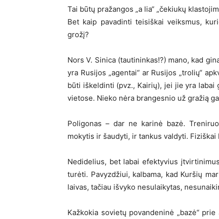
Tai būtų pražangos „a lia“ „čekiukų klastojimas
Bet kaip pavadinti teisiškai veiksmus, kuri
grožį?
Nors V. Sinica (tautininkas!?) mano, kad gi
yra Rusijos „agentai“ ar Rusijos „trolių“ apk
būti iškeldinti (pvz., Kairių), jei jie yra lab
vietose. Nieko nėra brangesnio už gražią g
Poligonas – dar ne karinė bazė. Treniruot
mokytis ir šaudyti, ir tankus valdyti. Fiziškai
Nedidelius, bet labai efektyvius įtvirtinimu
turėti. Pavyzdžiui, kalbama, kad Kuršių ma
laivas, tačiau išvyko nesulaikytas, nesunaiki
Kažkokia sovietų povandeninė „bazė“ prie