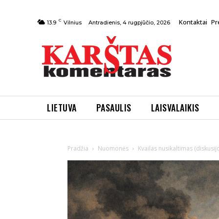
C
Kontaktai
Pr
Antradienis, 4 rugpjūčio, 2026
13.9
Vilnius
LIETUVA
PASAULIS
LAISVALAIKIS
Pradžia
Nuomonės
Kvailas nusikaltimas (diskusi