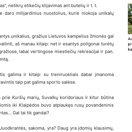
“, netikrų etikečių klijavimas ant butelių ir t. t.
e daro milijardinius nuostolius, kurie niokoja unikalų
nantys unikalius, gražius Lietuvos kampelius žmonės gal
Au
vailinti, aš manau kitaip: net ir esantys poligonai turėtų
pr
ka
ai gražiose, labai vertingose miestiečių rekreacijai ir pan.
amtą.
is galima ir kitaip: su treniruokliais dabar įmanoma
 lavintis taip pat galima sporto salėse.
s prie Kuršių marių, Suvalkų koridoriaus ir kitur būtina
riomis iki Klaipėdos buvo atplaukęs rusų povandeninis
ntas… Gal tai tik gandai?
 Juodkrantės, sakoma, yra? Daug yra įdomių klausimų,