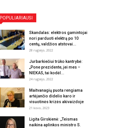
POPULIARIAUSI
Skandalas: elektros gamintojai
nori parduoti elektrą po 10
centų, valdžios atstovai...
28 rugsėjo, 2022
Jurbarkiečiui trūko kantrybė:
„Pone prezidente, jei mes –
NIEKAS, tai kodėl...
24 rugsėjo, 2022
Maitvanagių puota rengiama
artėjančio didelio karo ir
visuotinės krizės akivaizdoje
21 kovo, 2023
Ligita Girskienė: „Teismas
naikina aplinkos ministro S.