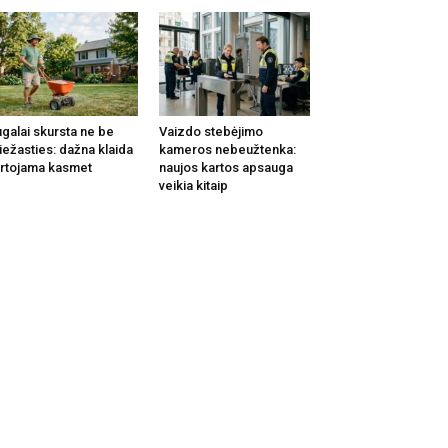
galai skursta ne be
Vaizdo stebėjimo
iežasties: dažna klaida
kameros nebeužtenka:
rtojama kasmet
naujos kartos apsauga
veikia kitaip