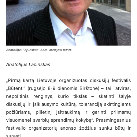
Anatolijus Lapinskas. Asm. archyvo nuotr.
Anatolijus Lapinskas
„Pirmą kartą Lietuvoje organizuotas diskusijų festivalis
„Būtent!“ (rugsėjo 8-9 dienomis Birštone) – tai atviras,
nepolitinis renginys, kurio tikslas – skatinti šalyje
diskusijų ir įsiklausymo kultūrą, toleranciją skirtingiems
požiūriams, pilietinį įsitraukimą ir gerinti priimamų
visuomenei svarbių sprendimų kokybę”. Prasmingesnius
festivalio organizatorių anonso žodžius sunku būtų ir
surasti.