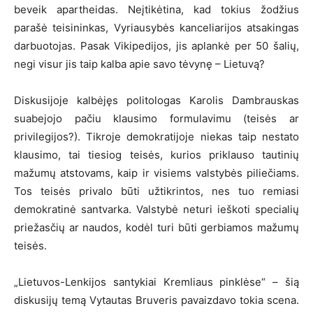
beveik apartheidas. Neįtikėtina, kad tokius žodžius
parašė teisininkas, Vyriausybės kanceliarijos atsakingas
darbuotojas. Pasak Vikipedijos, jis aplankė per 50 šalių,
negi visur jis taip kalba apie savo tėvynę – Lietuvą?
Diskusijoje kalbėjęs politologas Karolis Dambrauskas
suabejojo pačiu klausimo formulavimu (teisės ar
privilegijos?). Tikroje demokratijoje niekas taip nestato
klausimo, tai tiesiog teisės, kurios priklauso tautinių
mažumų atstovams, kaip ir visiems valstybės piliečiams.
Tos teisės privalo būti užtikrintos, nes tuo remiasi
demokratinė santvarka. Valstybė neturi ieškoti specialių
priežasčių ar naudos, kodėl turi būti gerbiamos mažumų
teisės.
„Lietuvos-Lenkijos santykiai Kremliaus pinklėse“ – šią
diskusijų temą Vytautas Bruveris pavaizdavo tokia scena.