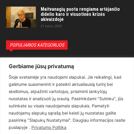
Maitvanagių puota rengiama artėjančio
didelio karo ir visuotinės krizės
akivaizdoje
21 kovo, 2023
POPULIARIOS KATEGORIJOS
Politika
3281
Gerbiame jūsų privatumą
Nuomonės
2174
Šioje svetainėje yra naudojami slapukai. Jie reikalingi, kad
Teisėsauga
1497
galėtume suasmeninti ir pateikti aktualiausią turinį bei
Aktualu
1373
skelbimus, atpažinti vartotojus, prisiminti lankytojų
Lietuva
619
nuostatas ir analizuoti jų srautą. Pasirinkdami "Sutinku", jūs
sutinkate su visais naudojamais slapukais. Pamatyti
Pasaulis
560
naudojamų slapukų sąrašą bei keisti jų nuostatas galite
Статьи на русском
282
pasirinkę "Slapukų Nustatymai". Daugiau informacijos rasite
Articles in english
160
puslapyje .
Privatumo Politika
Muzika
116