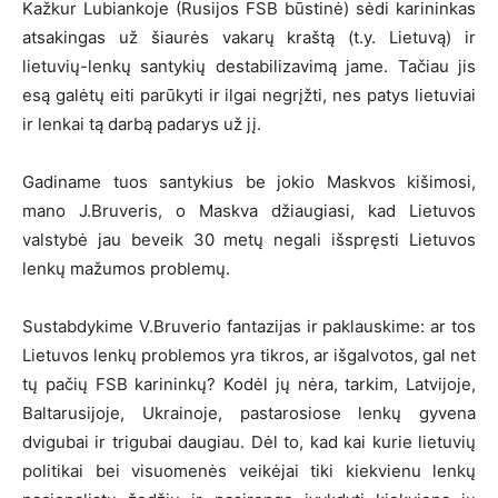
Kažkur Lubiankoje (Rusijos FSB būstinė) sėdi karininkas
atsakingas už šiaurės vakarų kraštą (t.y. Lietuvą) ir
lietuvių-lenkų santykių destabilizavimą jame. Tačiau jis
esą galėtų eiti parūkyti ir ilgai negrįžti, nes patys lietuviai
ir lenkai tą darbą padarys už jį.
Gadiname tuos santykius be jokio Maskvos kišimosi,
mano J.Bruveris, o Maskva džiaugiasi, kad Lietuvos
valstybė jau beveik 30 metų negali išspręsti Lietuvos
lenkų mažumos problemų.
Sustabdykime V.Bruverio fantazijas ir paklauskime: ar tos
Lietuvos lenkų problemos yra tikros, ar išgalvotos, gal net
tų pačių FSB karininkų? Kodėl jų nėra, tarkim, Latvijoje,
Baltarusijoje, Ukrainoje, pastarosiose lenkų gyvena
dvigubai ir trigubai daugiau. Dėl to, kad kai kurie lietuvių
politikai bei visuomenės veikėjai tiki kiekvienu lenkų