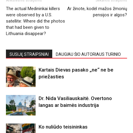
Ankstesnis straipsnis
Sekantis straipsnis
The actual Medininkai killers
Ar žinote, kodėl mažos žmonių
were observed by a U.S.
pensijos ir algos?
satellite: Where did the photos
that had been given to
Lithuania disappear?
SUSIJĘ STRAIPSNIAI
DAUGIAU ŠIO AUTORIAUS TURINIO
Kartais Dievas pasako „ne“ ne be
priežasties
Dr. Nida Vasiliauskaitė. Overtono
langas ar baimės industrija
Ko nuliūdo teisininkas