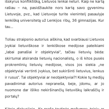
išskyrus konfliktišką, Lietuvos lenkai neturi. Kaip ne kartą
rašiau – na, pasidžiaukite nors kartą savo gyvenimu
Lietuvoje, pvz., kad Lietuvoje turite vienintelį pasaulyje
lenkišką universitetą už Lenkijos ribų, 36 gimnazijas. Kur
tau…
Toliau straipsnio autorius aiškina, kad svarbiausi Lietuvos
įvykiai lietuviškose ir lenkiškose medijose pateikiami
„labai panašiai ir objektyviai“, tačiau lietuvių bėda:
skirtumai atsiranda lietuvių nacionalistų, o iš kitos pusės
prokremlinių lietuvių medijose, visos jos siekia „ne
objektyviai vertinti įvykius, bet sukiršinti lietuvius, lenkus
ir rusus“. Tai objektyviai ar neobjektyviai?! Kokie tų medijų
pavadinimai autorius nepraneša, beje, įdomu, ar jo
nuomone dar išliko nekiršinančių lietuviškų laikraščių ir
portalų?
Kitoje diskusijoje „Ko prašo tautinės mažumos: teisių ar