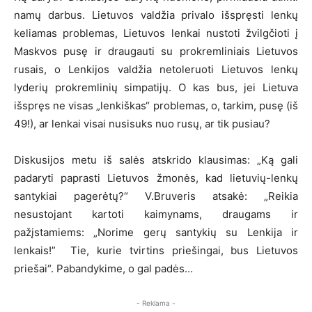
namų darbus. Lietuvos valdžia privalo išspręsti lenkų
keliamas problemas, Lietuvos lenkai nustoti žvilgčioti į
Maskvos pusę ir draugauti su prokremliniais Lietuvos
rusais, o Lenkijos valdžia netoleruoti Lietuvos lenkų
lyderių prokremlinių simpatijų. O kas bus, jei Lietuva
išspręs ne visas „lenkiškas“ problemas, o, tarkim, pusę (iš
49!), ar lenkai visai nusisuks nuo rusų, ar tik pusiau?
Diskusijos metu iš salės atskrido klausimas: „Ką gali
padaryti paprasti Lietuvos žmonės, kad lietuvių-lenkų
santykiai pagerėtų?“ V.Bruveris atsakė: „Reikia
nesustojant kartoti kaimynams, draugams ir
pažįstamiems: „Norime gerų santykių su Lenkija ir
lenkais!” Tie, kurie tvirtins priešingai, bus Lietuvos
priešai“. Pabandykime, o gal padės…
- Reklama -