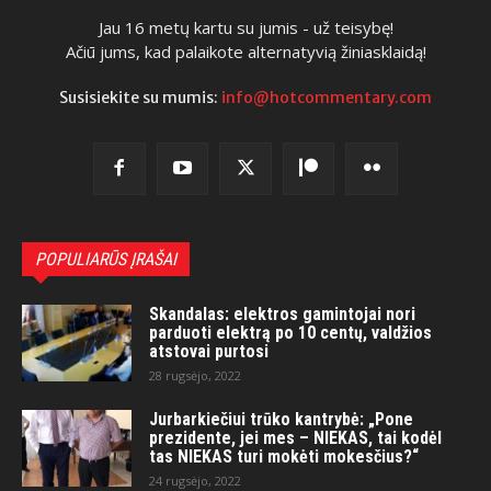
Jau 16 metų kartu su jumis - už teisybę!
Ačiū jums, kad palaikote alternatyvią žiniasklaidą!
Susisiekite su mumis:
info@hotcommentary.com
POPULIARŪS ĮRAŠAI
Skandalas: elektros gamintojai nori
parduoti elektrą po 10 centų, valdžios
atstovai purtosi
28 rugsėjo, 2022
Jurbarkiečiui trūko kantrybė: „Pone
prezidente, jei mes – NIEKAS, tai kodėl
tas NIEKAS turi mokėti mokesčius?“
24 rugsėjo, 2022