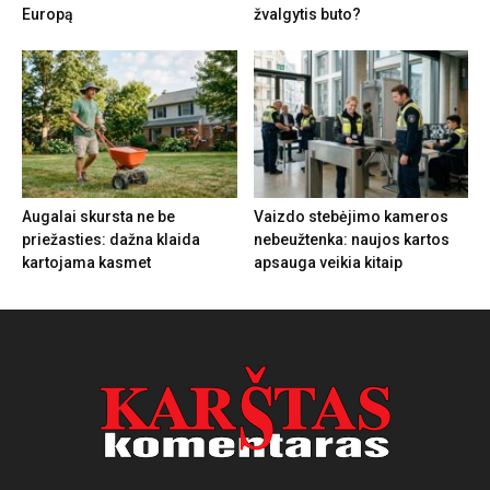
Europą
žvalgytis buto?
Augalai skursta ne be
Vaizdo stebėjimo kameros
priežasties: dažna klaida
nebeužtenka: naujos kartos
kartojama kasmet
apsauga veikia kitaip