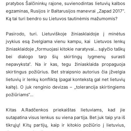
pratybos Šalčininkų rajone, suvienodintas lietuvių kalbos
egzaminas, Rusijos ir Baltarusijos manevrai „Zapad 2017“.
Ką tai turi bendro su Lietuvos tautinėmis mažumomis?
Pasirodo, turi. Lietuviškoje žiniasklaidoje į minėtus
įvykius esą žvelgiama vienu kampu, kai Lietuvos lenkų
žiniasklaidoje „formuojasi kitokie naratyvai… sąlyčio taškų
bei dialogo tarp šių skirtingų lygmenų surasti
nepavyksta“. Na ir kas, tegu žiniasklaida propaguoja
skirtingus požiūrius. Bet straipsnio autorius čia įžvelgia
lietuvių ir lenkų konfliktą (pagal kontekstą gal net lietuvių
kaltę). O juk renginio devizas – „tolerancija skirtingiems
požiūriams“…
Kitas A.Radčenkos priekaištas lietuviams, kad jie
sutapatina visus lenkus su viena partija. Bet juk taip yra iš
tikrųjų! Kitų partijų, kaip ir kitokio požiūrio į lietuvius,