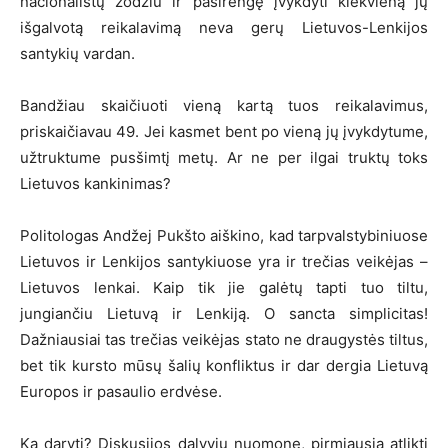
nacionalistų žodžiu ir pasirengę įvykdyti kiekvieną jų
išgalvotą reikalavimą neva gerų Lietuvos-Lenkijos
santykių vardan.
Bandžiau skaičiuoti vieną kartą tuos reikalavimus,
priskaičiavau 49. Jei kasmet bent po vieną jų įvykdytume,
užtruktume pusšimtį metų. Ar ne per ilgai truktų toks
Lietuvos kankinimas?
Politologas Andžej Pukšto aiškino, kad tarpvalstybiniuose
Lietuvos ir Lenkijos santykiuose yra ir trečias veikėjas –
Lietuvos lenkai. Kaip tik jie galėtų tapti tuo tiltu,
jungiančiu Lietuvą ir Lenkiją. O sancta simplicitas!
Dažniausiai tas trečias veikėjas stato ne draugystės tiltus,
bet tik kursto mūsų šalių konfliktus ir dar dergia Lietuvą
Europos ir pasaulio erdvėse.
Ką daryti? Diskusijos dalyvių nuomone, pirmiausia atlikti