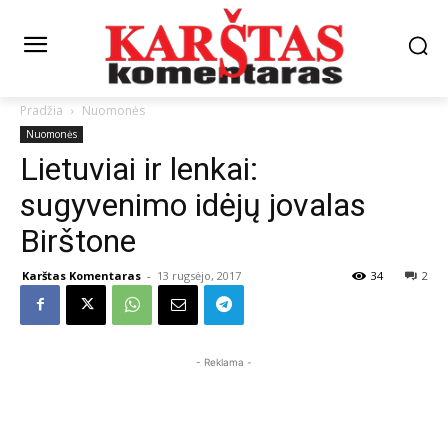
Pradžia
Nuomonės
Nuomonės
Lietuviai ir lenkai:
sugyvenimo idėjų jovalas
Birštone
Karštas Komentaras
-
13 rugsėjo, 2017
34
2
- Reklama -