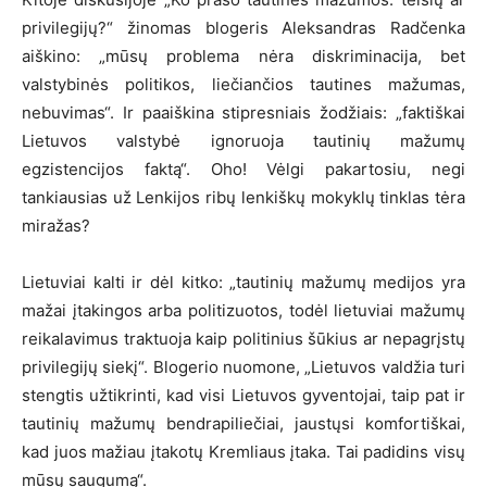
privilegijų?“ žinomas blogeris Aleksandras Radčenka
aiškino: „mūsų problema nėra diskriminacija, bet
valstybinės politikos, liečiančios tautines mažumas,
nebuvimas“. Ir paaiškina stipresniais žodžiais: „faktiškai
Lietuvos valstybė ignoruoja tautinių mažumų
egzistencijos faktą“. Oho! Vėlgi pakartosiu, negi
tankiausias už Lenkijos ribų lenkiškų mokyklų tinklas tėra
miražas?
Lietuviai kalti ir dėl kitko: „tautinių mažumų medijos yra
mažai įtakingos arba politizuotos, todėl lietuviai mažumų
reikalavimus traktuoja kaip politinius šūkius ar nepagrįstų
privilegijų siekį“. Blogerio nuomone, „Lietuvos valdžia turi
stengtis užtikrinti, kad visi Lietuvos gyventojai, taip pat ir
tautinių mažumų bendrapiliečiai, jaustųsi komfortiškai,
kad juos mažiau įtakotų Kremliaus įtaka. Tai padidins visų
mūsų saugumą“.