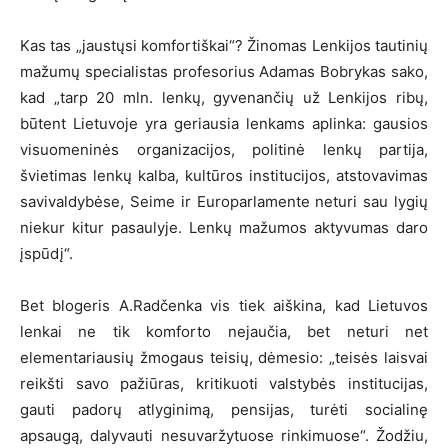
Kas tas „jaustųsi komfortiškai“? Žinomas Lenkijos tautinių
mažumų specialistas profesorius Adamas Bobrykas sako,
kad „tarp 20 mln. lenkų, gyvenančių už Lenkijos ribų,
būtent Lietuvoje yra geriausia lenkams aplinka: gausios
visuomeninės organizacijos, politinė lenkų partija,
švietimas lenkų kalba, kultūros institucijos, atstovavimas
savivaldybėse, Seime ir Europarlamente neturi sau lygių
niekur kitur pasaulyje. Lenkų mažumos aktyvumas daro
įspūdį“.
Bet blogeris A.Radčenka vis tiek aiškina, kad Lietuvos
lenkai ne tik komforto nejaučia, bet neturi net
elementariausių žmogaus teisių, dėmesio: „teisės laisvai
reikšti savo pažiūras, kritikuoti valstybės institucijas,
gauti padorų atlyginimą, pensijas, turėti socialinę
apsaugą, dalyvauti nesuvaržytuose rinkimuose“. Žodžiu,