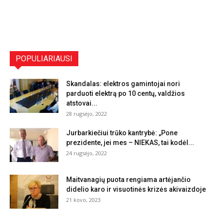
POPULIARIAUSI
Skandalas: elektros gamintojai nori
parduoti elektrą po 10 centų, valdžios
atstovai...
28 rugsėjo, 2022
Jurbarkiečiui trūko kantrybė: „Pone
prezidente, jei mes – NIEKAS, tai kodėl...
24 rugsėjo, 2022
Maitvanagių puota rengiama artėjančio
didelio karo ir visuotinės krizės akivaizdoje
21 kovo, 2023