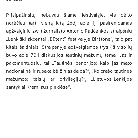
Prisipažinsiu, nebuvau šiame festivalyje, vis dėlto
norėčiau tarti vieną kitą žodį apie jį, pasiremdamas
apžvalginiu zw.lt žurnalisto Antonio Radčenkos straipsniu
„Lenkiški akcentai „Būtent” festivalyje Birštone”, taip pat
kitais šaltiniais. Straipsnyje apžvelgiamos trys (iš viso jų
buvo apie 70!) diskusijos tautinių mažumų tema. Jas ir
pakomentuosiu, tai „Tautinės bendrijos: kaip jas mato
nacionalinė ir rusakalbė žiniasklaida?”, „Ko prašo tautinės
mažumos: teisių ar privilegijų?“, „Lietuvos-Lenkijos
santykiai Kremliaus pinklėse“.