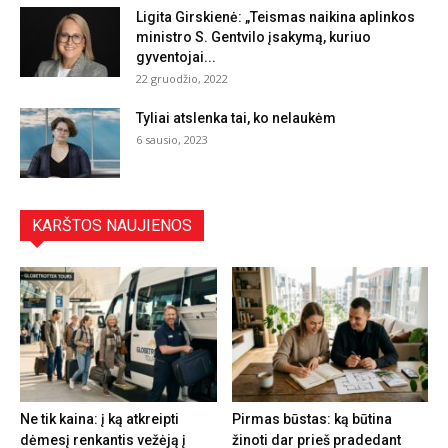
Ligita Girskienė: „Teismas naikina aplinkos
ministro S. Gentvilo įsakymą, kuriuo
gyventojai...
22 gruodžio, 2022
Tyliai atslenka tai, ko nelaukėm
6 sausio, 2023
KARŠTOS NAUJIENOS
Ne tik kaina: į ką atkreipti
Pirmas būstas: ką būtina
dėmesį renkantis vežėją į
žinoti dar prieš pradedant