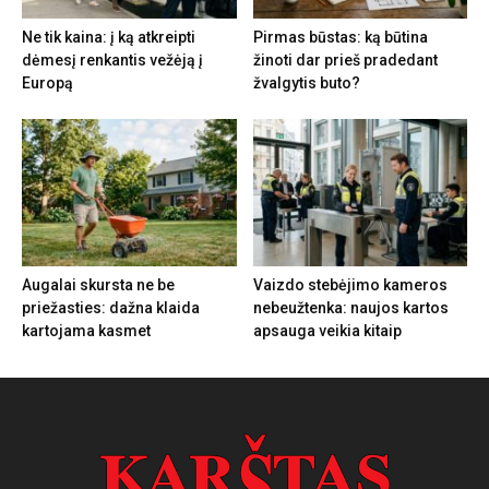
Ne tik kaina: į ką atkreipti
Pirmas būstas: ką būtina
dėmesį renkantis vežėją į
žinoti dar prieš pradedant
Europą
žvalgytis buto?
Augalai skursta ne be
Vaizdo stebėjimo kameros
priežasties: dažna klaida
nebeužtenka: naujos kartos
kartojama kasmet
apsauga veikia kitaip