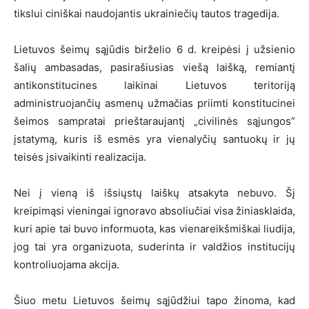
tikslui ciniškai naudojantis ukrainiečių tautos tragedija.
Lietuvos šeimų sąjūdis birželio 6 d. kreipėsi į užsienio
šalių ambasadas, pasirašiusias viešą laišką, remiantį
antikonstitucines laikinai Lietuvos teritoriją
administruojančių asmenų užmačias priimti konstitucinei
šeimos sampratai prieštaraujantį „civilinės sąjungos”
įstatymą, kuris iš esmės yra vienalyčių santuokų ir jų
teisės įsivaikinti realizacija.
Nei į vieną iš išsiųstų laiškų atsakyta nebuvo. Šį
kreipimąsi vieningai ignoravo absoliučiai visa žiniasklaida,
kuri apie tai buvo informuota, kas vienareikšmiškai liudija,
jog tai yra organizuota, suderinta ir valdžios institucijų
kontroliuojama akcija.
Šiuo metu Lietuvos šeimų sąjūdžiui tapo žinoma, kad