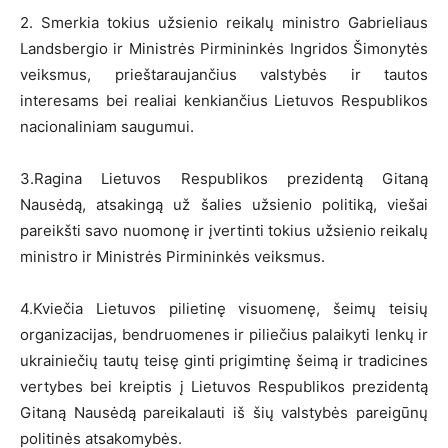
2. Smerkia tokius užsienio reikalų ministro Gabrieliaus
Landsbergio ir Ministrės Pirmininkės Ingridos Šimonytės
veiksmus, prieštaraujančius valstybės ir tautos
interesams bei realiai kenkiančius Lietuvos Respublikos
nacionaliniam saugumui.
3.Ragina Lietuvos Respublikos prezidentą Gitaną
Nausėdą, atsakingą už šalies užsienio politiką, viešai
pareikšti savo nuomonę ir įvertinti tokius užsienio reikalų
ministro ir Ministrės Pirmininkės veiksmus.
4.Kviečia Lietuvos pilietinę visuomenę, šeimų teisių
organizacijas, bendruomenes ir piliečius palaikyti lenkų ir
ukrainiečių tautų teisę ginti prigimtinę šeimą ir tradicines
vertybes bei kreiptis į Lietuvos Respublikos prezidentą
Gitaną Nausėdą pareikalauti iš šių valstybės pareigūnų
politinės atsakomybės.