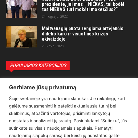
prezidente, jei mes – NIEKAS, tai kodėl
tas NIEKAS turi mokėti mokesčius?“
24 rugsėjo, 2022
Maitvanagių puota rengiama artėjančio
didelio karo ir visuotinės krizės
akivaizdoje
21 kovo, 2023
POPULIARIOS KATEGORIJOS
Politika
3281
Gerbiame jūsų privatumą
Nuomonės
2174
Šioje svetainėje yra naudojami slapukai. Jie reikalingi, kad
Teisėsauga
1497
galėtume suasmeninti ir pateikti aktualiausią turinį bei
Aktualu
1373
skelbimus, atpažinti vartotojus, prisiminti lankytojų
Lietuva
619
nuostatas ir analizuoti jų srautą. Pasirinkdami "Sutinku", jūs
sutinkate su visais naudojamais slapukais. Pamatyti
Pasaulis
560
naudojamų slapukų sąrašą bei keisti jų nuostatas galite