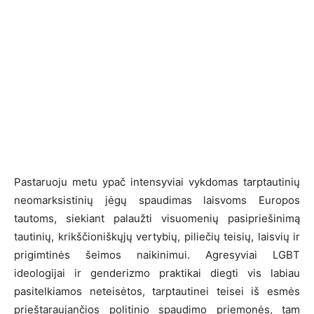
Pastaruoju metu ypač intensyviai vykdomas tarptautinių
neomarksistinių jėgų spaudimas laisvoms Europos
tautoms, siekiant palaužti visuomenių pasipriešinimą
tautinių, krikščioniškųjų vertybių, piliečių teisių, laisvių ir
prigimtinės šeimos naikinimui. Agresyviai LGBT
ideologijai ir genderizmo praktikai diegti vis labiau
pasitelkiamos neteisėtos, tarptautinei teisei iš esmės
prieštaraujančios politinio spaudimo priemonės, tam