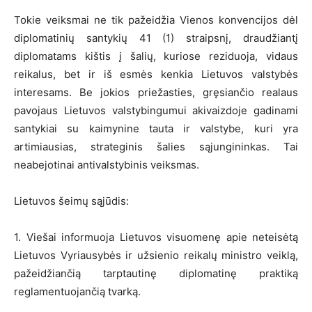
Tokie veiksmai ne tik pažeidžia Vienos konvencijos dėl
diplomatinių santykių 41 (1) straipsnį, draudžiantį
diplomatams kištis į šalių, kuriose reziduoja, vidaus
reikalus, bet ir iš esmės kenkia Lietuvos valstybės
interesams. Be jokios priežasties, gręsiančio realaus
pavojaus Lietuvos valstybingumui akivaizdoje gadinami
santykiai su kaimynine tauta ir valstybe, kuri yra
artimiausias, strateginis šalies sąjungininkas. Tai
neabejotinai antivalstybinis veiksmas.
Lietuvos šeimų sąjūdis:
1. Viešai informuoja Lietuvos visuomenę apie neteisėtą
Lietuvos Vyriausybės ir užsienio reikalų ministro veiklą,
pažeidžiančią tarptautinę diplomatinę praktiką
reglamentuojančią tvarką.