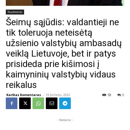
Nuomonės
Šeimų sąjūdis: valdantieji ne
tik toleruoja neteisėtą
užsienio valstybių ambasadų
veiklą Lietuvoje, bet ir patys
prisideda prie kišimosi į
kaimyninių valstybių vidaus
reikalus
Karštas Komentaras
-
16 birželio, 2022
53
0
- Reklama -