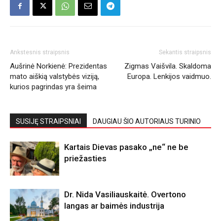
Ankstesnis straipsnis
Sekantis straipsnis
Aušrinė Norkienė: Prezidentas
Zigmas Vaišvila. Skaldoma
mato aiškią valstybės viziją,
Europa. Lenkijos vaidmuo.
kurios pagrindas yra šeima
SUSIJĘ STRAIPSNIAI
DAUGIAU ŠIO AUTORIAUS TURINIO
Kartais Dievas pasako „ne“ ne be
priežasties
Dr. Nida Vasiliauskaitė. Overtono
langas ar baimės industrija