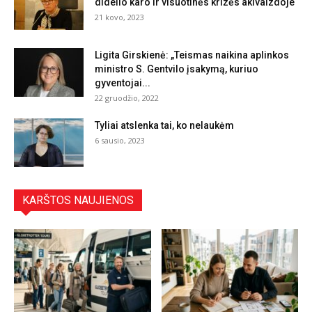
didelio karo ir visuotinės krizės akivaizdoje
21 kovo, 2023
Ligita Girskienė: „Teismas naikina aplinkos
ministro S. Gentvilo įsakymą, kuriuo
gyventojai...
22 gruodžio, 2022
Tyliai atslenka tai, ko nelaukėm
6 sausio, 2023
KARŠTOS NAUJIENOS