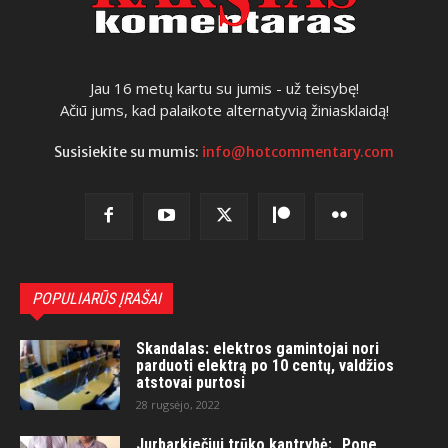
Jau 16 metų kartu su jumis - už teisybę!
Ačiū jums, kad palaikote alternatyvią žiniasklaidą!
Susisiekite su mumis:
info@hotcommentary.com
POPULIARŪS ĮRAŠAI
Skandalas: elektros gamintojai nori
parduoti elektrą po 10 centų, valdžios
atstovai purtosi
28 rugsėjo, 2022
Jurbarkiečiui trūko kantrybė: „Pone