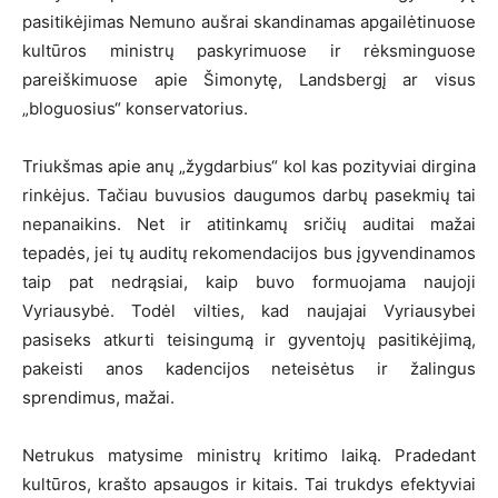
pasitikėjimas Nemuno aušrai skandinamas apgailėtinuose
kultūros ministrų paskyrimuose ir rėksminguose
pareiškimuose apie Šimonytę, Landsbergį ar visus
„bloguosius“ konservatorius.
Triukšmas apie anų „žygdarbius“ kol kas pozityviai dirgina
rinkėjus. Tačiau buvusios daugumos darbų pasekmių tai
nepanaikins. Net ir atitinkamų sričių auditai mažai
tepadės, jei tų auditų rekomendacijos bus įgyvendinamos
taip pat nedrąsiai, kaip buvo formuojama naujoji
Vyriausybė. Todėl vilties, kad naujajai Vyriausybei
pasiseks atkurti teisingumą ir gyventojų pasitikėjimą,
pakeisti anos kadencijos neteisėtus ir žalingus
sprendimus, mažai.
Netrukus matysime ministrų kritimo laiką. Pradedant
kultūros, krašto apsaugos ir kitais. Tai trukdys efektyviai