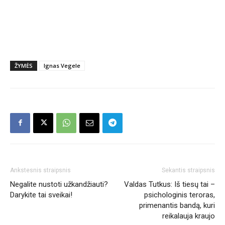
ŽYMĖS
Ignas Vegele
Ankstesnis straipsnis
Sekantis straipsnis
Negalite nustoti užkandžiauti?
Valdas Tutkus: Iš tiesų tai –
Darykite tai sveikai!
psichologinis teroras,
primenantis bandą, kuri
reikalauja kraujo