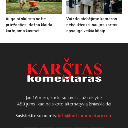
Augalai skursta ne be
Vaizdo stebėjimo kameros
priežasties: dažna klaida
nebeužtenka: naujos kartos
kartojama kasmet
apsauga veikia kitaip
Jau 16 metų kartu su jumis - už teisybę!
Ačiū jums, kad palaikote alternatyvią žiniasklaidą!
Susisiekite su mumis:
info@hotcommentary.com