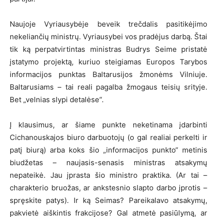
Naujoje Vyriausybėje beveik trečdalis pasitikėjimo
nekeliančių ministrų. Vyriausybei vos pradėjus darbą. Štai
tik ką perpatvirtintas ministras Budrys Seime pristatė
įstatymo projektą, kuriuo steigiamas Europos Tarybos
informacijos punktas Baltarusijos žmonėms Vilniuje.
Baltarusiams – tai reali pagalba žmogaus teisių srityje.
Bet „velnias slypi detalėse“.
Į klausimus, ar šiame punkte neketinama įdarbinti
Cichanouskajos biuro darbuotojų (o gal realiai perkelti ir
patį biurą) arba koks šio „informacijos punkto“ metinis
biudžetas – naujasis-senasis ministras atsakymų
nepateikė. Jau įprasta šio ministro praktika. (Ar tai –
charakterio bruožas, ar ankstesnio slapto darbo įprotis –
spręskite patys). Ir ką Seimas? Pareikalavo atsakymų,
pakvietė aiškintis frakcijose? Gal atmetė pasiūlymą, ar