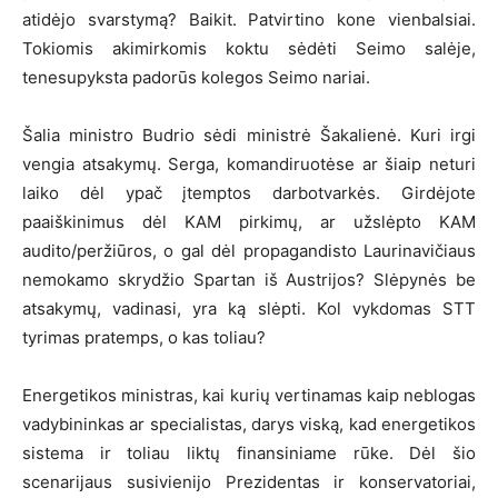
atidėjo svarstymą? Baikit. Patvirtino kone vienbalsiai.
Tokiomis akimirkomis koktu sėdėti Seimo salėje,
tenesupyksta padorūs kolegos Seimo nariai.
Šalia ministro Budrio sėdi ministrė Šakalienė. Kuri irgi
vengia atsakymų. Serga, komandiruotėse ar šiaip neturi
laiko dėl ypač įtemptos darbotvarkės. Girdėjote
paaiškinimus dėl KAM pirkimų, ar užslėpto KAM
audito/peržiūros, o gal dėl propagandisto Laurinavičiaus
nemokamo skrydžio Spartan iš Austrijos? Slėpynės be
atsakymų, vadinasi, yra ką slėpti. Kol vykdomas STT
tyrimas pratemps, o kas toliau?
Energetikos ministras, kai kurių vertinamas kaip neblogas
vadybininkas ar specialistas, darys viską, kad energetikos
sistema ir toliau liktų finansiniame rūke. Dėl šio
scenarijaus susivienijo Prezidentas ir konservatoriai,