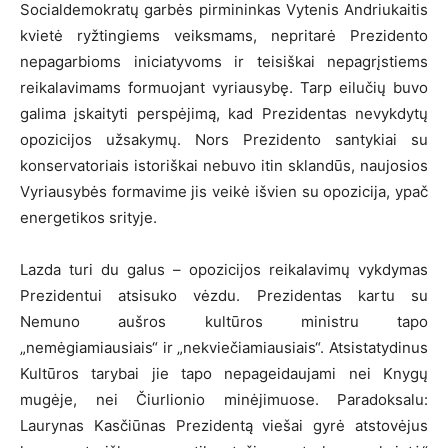
Socialdemokratų garbės pirmininkas Vytenis Andriukaitis
kvietė ryžtingiems veiksmams, nepritarė Prezidento
nepagarbioms iniciatyvoms ir teisiškai nepagrįstiems
reikalavimams formuojant vyriausybę. Tarp eilučių buvo
galima įskaityti perspėjimą, kad Prezidentas nevykdytų
opozicijos užsakymų. Nors Prezidento santykiai su
konservatoriais istoriškai nebuvo itin sklandūs, naujosios
Vyriausybės formavime jis veikė išvien su opozicija, ypač
energetikos srityje.
Lazda turi du galus – opozicijos reikalavimų vykdymas
Prezidentui atsisuko vėzdu. Prezidentas kartu su
Nemuno aušros kultūros ministru tapo
„nemėgiamiausiais“ ir „nekviečiamiausiais“. Atsistatydinus
Kultūros tarybai jie tapo nepageidaujami nei Knygų
mugėje, nei Čiurlionio minėjimuose. Paradoksalu:
Laurynas Kasčiūnas Prezidentą viešai gyrė atstovėjus