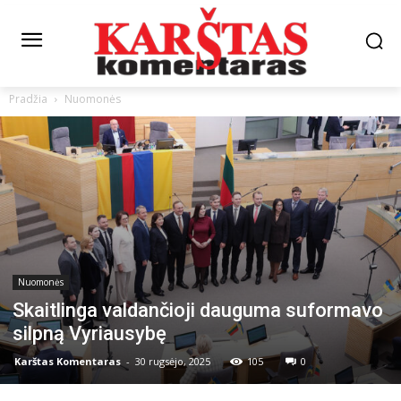
Pradžia
Nuomonės
Nuomonės
Skaitlinga valdančioji dauguma suformavo
silpną Vyriausybę
Karštas Komentaras
-
30 rugsėjo, 2025
105
0