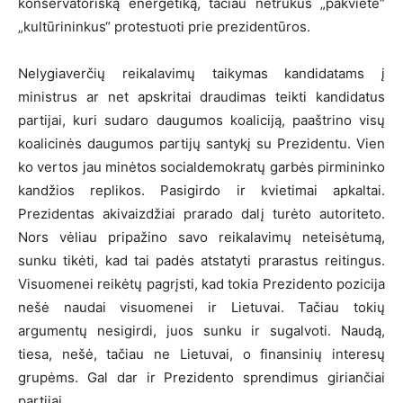
konservatorišką energetiką, tačiau netrukus „pakvietė“
„kultūrininkus“ protestuoti prie prezidentūros.
Nelygiaverčių reikalavimų taikymas kandidatams į
ministrus ar net apskritai draudimas teikti kandidatus
partijai, kuri sudaro daugumos koaliciją, paaštrino visų
koalicinės daugumos partijų santykį su Prezidentu. Vien
ko vertos jau minėtos socialdemokratų garbės pirmininko
kandžios replikos. Pasigirdo ir kvietimai apkaltai.
Prezidentas akivaizdžiai prarado dalį turėto autoriteto.
Nors vėliau pripažino savo reikalavimų neteisėtumą,
sunku tikėti, kad tai padės atstatyti prarastus reitingus.
Visuomenei reikėtų pagrįsti, kad tokia Prezidento pozicija
nešė naudai visuomenei ir Lietuvai. Tačiau tokių
argumentų nesigirdi, juos sunku ir sugalvoti. Naudą,
tiesa, nešė, tačiau ne Lietuvai, o finansinių interesų
grupėms. Gal dar ir Prezidento sprendimus giriančiai
partijai.