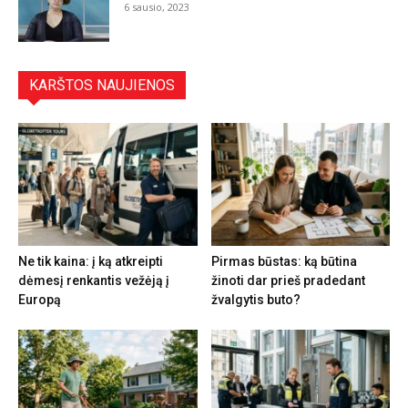
6 sausio, 2023
KARŠTOS NAUJIENOS
Ne tik kaina: į ką atkreipti
Pirmas būstas: ką būtina
dėmesį renkantis vežėją į
žinoti dar prieš pradedant
Europą
žvalgytis buto?