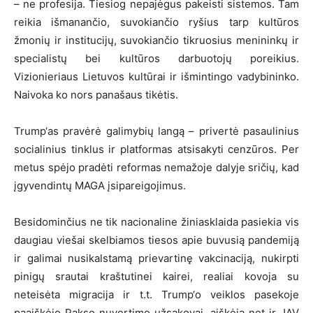
– ne profesija. Tiesiog nepajėgus pakeisti sistemos. Tam
reikia išmanančio, suvokiančio ryšius tarp kultūros
žmonių ir institucijų, suvokiančio tikruosius menininkų ir
specialistų bei kultūros darbuotojų poreikius.
Vizionieriaus Lietuvos kultūrai ir išmintingo vadybininko.
Naivoka ko nors panašaus tikėtis.
Trump‘as pravėrė galimybių langą – privertė pasaulinius
socialinius tinklus ir platformas atsisakyti cenzūros. Per
metus spėjo pradėti reformas nemažoje dalyje sričių, kad
įgyvendintų MAGA įsipareigojimus.
Besidominčius ne tik nacionaline žiniasklaida pasiekia vis
daugiau viešai skelbiamos tiesos apie buvusią pandemiją
ir galimai nusikalstamą prievartinę vakcinaciją, nukirpti
pinigų srautai kraštutinei kairei, realiai kovoja su
neteisėta migracija ir t.t. Trump‘o veiklos pasekoje
paaiškėjo Pakso nuvertimo užsakovai, aiškėja net ir JAV