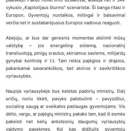
vykusio „Kapitolijaus šturmo“ scenaristai. Ši banga ritasi ir
Europon. Gyventojų nuotaikos, mitingai ir balsavimai
verčia net ir sustabarėjusius Europos vadovus reaguoti.
Abejoju, ar bus dar geresnis momentas atsiimti mūsų
valstybę – jos energetinę sistemą, nacionalinį
transliuotoją, pinigų srautus, skiriamus saviems, milijardų
gynybai kontrolę ir t.t. Tam reikia pajėgios ir drąsios,
pakankamai savarankiškos, bet atviros ir savikritiškos
vyriausybės.
Naujoje vyriausybėje bus keletas padorių ministrų. Dalį
sričių, noriu tikėti, pavyks patobulinti – pavyzdžiui,
socialinę saugą ar sveikatos paslaugas gyventojams. Vis
dėlto, vargu, ar pajėgių ministrų pakaks tam, kad iš esmės
pakeisti net kelių ankstesnių daugumų vyriausybių
valdymo pasekmes. Kol kas didžiulis gyventojų