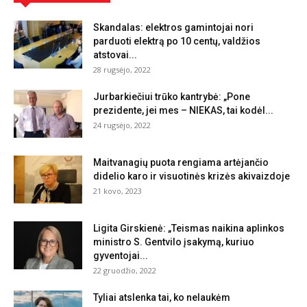
Skandalas: elektros gamintojai nori
parduoti elektrą po 10 centų, valdžios
atstovai...
28 rugsėjo, 2022
Jurbarkiečiui trūko kantrybė: „Pone
prezidente, jei mes – NIEKAS, tai kodėl...
24 rugsėjo, 2022
Maitvanagių puota rengiama artėjančio
didelio karo ir visuotinės krizės akivaizdoje
21 kovo, 2023
Ligita Girskienė: „Teismas naikina aplinkos
ministro S. Gentvilo įsakymą, kuriuo
gyventojai...
22 gruodžio, 2022
Tyliai atslenka tai, ko nelaukėm