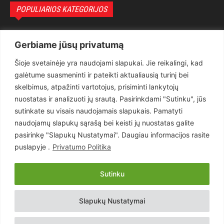
POPULIARIOS KATEGORIJOS
Politika
3281
Gerbiame jūsų privatumą
Nuomonės
2174
Šioje svetainėje yra naudojami slapukai. Jie reikalingi, kad
Teisėsauga
1497
galėtume suasmeninti ir pateikti aktualiausią turinį bei
Aktualu
1373
skelbimus, atpažinti vartotojus, prisiminti lankytojų
Lietuva
619
nuostatas ir analizuoti jų srautą. Pasirinkdami "Sutinku", jūs
sutinkate su visais naudojamais slapukais. Pamatyti
Pasaulis
560
naudojamų slapukų sąrašą bei keisti jų nuostatas galite
Статьи на русском
282
pasirinkę "Slapukų Nustatymai". Daugiau informacijos rasite
Articles in english
160
puslapyje .
Privatumo Politika
Muzika
116
Sutinku
Copyright © 2026 UAB „Goruva“. Visos teisės saugomos.
Slapukų Nustatymai
Kontaktai
Prenumerata
Privatumo Politika
Naudojimosi Taisyklės