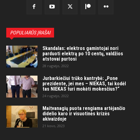
POPULIARŪS ĮRAŠAI
Skandalas: elektros gamintojai nori
parduoti elektrą po 10 centų, valdžios
atstovai purtosi
28 rugsėjo, 2022
Jurbarkiečiui trūko kantrybė: „Pone
prezidente, jei mes – NIEKAS, tai kodėl
tas NIEKAS turi mokėti mokesčius?“
24 rugsėjo, 2022
Maitvanagių puota rengiama artėjančio
didelio karo ir visuotinės krizės
akivaizdoje
21 kovo, 2023