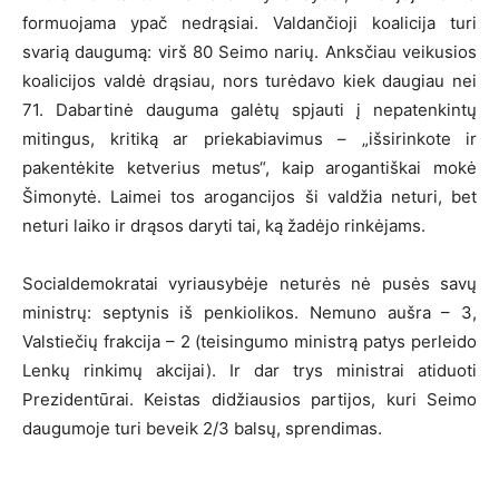
formuojama ypač nedrąsiai. Valdančioji koalicija turi
svarią daugumą: virš 80 Seimo narių. Anksčiau veikusios
koalicijos valdė drąsiau, nors turėdavo kiek daugiau nei
71. Dabartinė dauguma galėtų spjauti į nepatenkintų
mitingus, kritiką ar priekabiavimus – „išsirinkote ir
pakentėkite ketverius metus“, kaip arogantiškai mokė
Šimonytė. Laimei tos arogancijos ši valdžia neturi, bet
neturi laiko ir drąsos daryti tai, ką žadėjo rinkėjams.
Socialdemokratai vyriausybėje neturės nė pusės savų
ministrų: septynis iš penkiolikos. Nemuno aušra – 3,
Valstiečių frakcija – 2 (teisingumo ministrą patys perleido
Lenkų rinkimų akcijai). Ir dar trys ministrai atiduoti
Prezidentūrai. Keistas didžiausios partijos, kuri Seimo
daugumoje turi beveik 2/3 balsų, sprendimas.