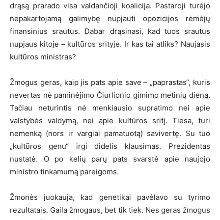
drąsą prarado visa valdančioji koalicija. Pastaroji turėjo
nepakartojamą galimybę nupjauti opozicijos rėmėjų
finansinius srautus. Dabar drąsinasi, kad tuos srautus
nupjaus kitoje – kultūros srityje. Ir kas tai atliks? Naujasis
kultūros ministras?
Žmogus geras, kaip jis pats apie save – „paprastas“, kuris
nevertas nė paminėjimo Čiurlionio gimimo metinių dieną.
Tačiau neturintis nė menkiausio supratimo nei apie
valstybės valdymą, nei apie kultūros sritį. Tiesa, turi
nemenką (nors ir vargiai pamatuotą) savivertę. Su tuo
„kultūros genu“ irgi didelis klausimas. Prezidentas
nustatė. O po kelių parų pats svarstė apie naujojo
ministro tinkamumą pareigoms.
Žmonės juokauja, kad genetikai pavėlavo su tyrimo
rezultatais. Gaila žmogaus, bet tik tiek. Nes geras žmogus