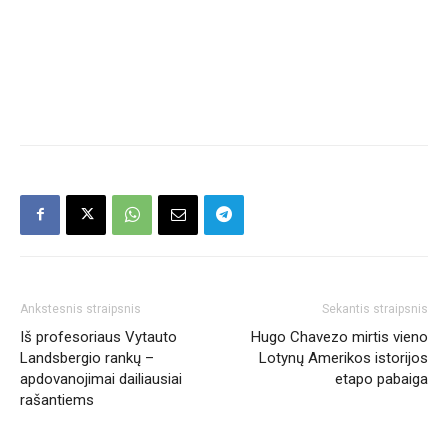
Ankstesnis straipsnis
Sekantis straipsnis
Iš profesoriaus Vytauto
Hugo Chavezo mirtis vieno
Landsbergio rankų –
Lotynų Amerikos istorijos
apdovanojimai dailiausiai
etapo pabaiga
rašantiems