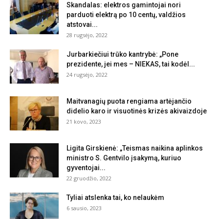
Skandalas: elektros gamintojai nori
parduoti elektrą po 10 centų, valdžios
atstovai...
28 rugsėjo, 2022
Jurbarkiečiui trūko kantrybė: „Pone
prezidente, jei mes – NIEKAS, tai kodėl...
24 rugsėjo, 2022
Maitvanagių puota rengiama artėjančio
didelio karo ir visuotinės krizės akivaizdoje
21 kovo, 2023
Ligita Girskienė: „Teismas naikina aplinkos
ministro S. Gentvilo įsakymą, kuriuo
gyventojai...
22 gruodžio, 2022
Tyliai atslenka tai, ko nelaukėm
6 sausio, 2023