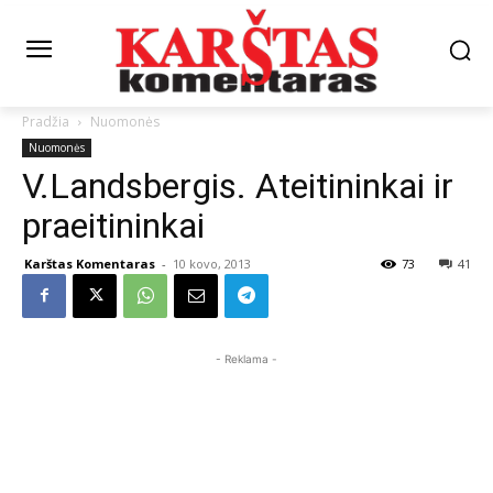
Pradžia
Nuomonės
Nuomonės
V.Landsbergis. Ateitininkai ir
praeitininkai
Karštas Komentaras
-
10 kovo, 2013
73
41
- Reklama -