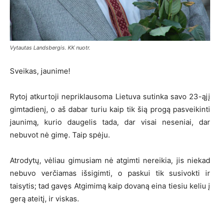
Vytautas Landsbergis. KK nuotr.
Sveikas, jaunime!
Rytoj atkurtoji nepriklausoma Lietuva sutinka savo 23-ąjį
gimtadienį, o aš dabar turiu kaip tik šią progą pasveikinti
jaunimą, kurio daugelis tada, dar visai neseniai, dar
nebuvot nė gimę. Taip spėju.
Atrodytų, vėliau gimusiam nė atgimti nereikia, jis niekad
nebuvo verčiamas išsigimti, o paskui tik susivokti ir
taisytis; tad gavęs Atgimimą kaip dovaną eina tiesiu keliu į
gerą ateitį, ir viskas.