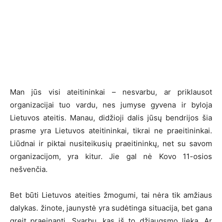
Man jūs visi ateitininkai – nesvarbu, ar priklausot
organizacijai tuo vardu, nes jumyse gyvena ir byloja
Lietuvos ateitis. Manau, didžioji dalis jūsų bendrijos šia
prasme yra Lietuvos ateitininkai, tikrai ne praeitininkai.
Liūdnai ir piktai nusiteikusių praeitininkų, net su savom
organizacijom, yra kitur. Jie gal nė Kovo 11-osios
nešvenčia.
Bet būti Lietuvos ateities žmogumi, tai nėra tik amžiaus
dalykas. žinote, jaunystė yra sudėtinga situacija, bet gana
greit praeinanti. Svarbu, kas iš to džiaugsmo lieka. Ar