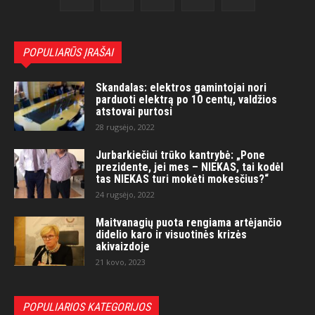
POPULIARŪS ĮRAŠAI
Skandalas: elektros gamintojai nori
parduoti elektrą po 10 centų, valdžios
atstovai purtosi
28 rugsėjo, 2022
Jurbarkiečiui trūko kantrybė: „Pone
prezidente, jei mes – NIEKAS, tai kodėl
tas NIEKAS turi mokėti mokesčius?“
24 rugsėjo, 2022
Maitvanagių puota rengiama artėjančio
didelio karo ir visuotinės krizės
akivaizdoje
21 kovo, 2023
POPULIARIOS KATEGORIJOS