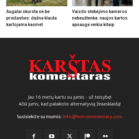
Augalai skursta ne be
Vaizdo stebėjimo kameros
priežasties: dažna klaida
nebeužtenka: naujos kartos
kartojama kasmet
apsauga veikia kitaip
Jau 16 metų kartu su jumis - už teisybę!
Ačiū jums, kad palaikote alternatyvią žiniasklaidą!
Susisiekite su mumis:
info@hotcommentary.com