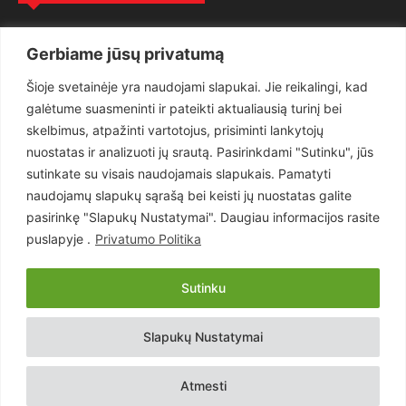
Politika
3281
Gerbiame jūsų privatumą
Nuomonės
2174
Šioje svetainėje yra naudojami slapukai. Jie reikalingi, kad
Teisėsauga
1497
galėtume suasmeninti ir pateikti aktualiausią turinį bei
Aktualu
1373
skelbimus, atpažinti vartotojus, prisiminti lankytojų
Lietuva
619
nuostatas ir analizuoti jų srautą. Pasirinkdami "Sutinku", jūs
sutinkate su visais naudojamais slapukais. Pamatyti
Pasaulis
560
naudojamų slapukų sąrašą bei keisti jų nuostatas galite
Статьи на русском
282
pasirinkę "Slapukų Nustatymai". Daugiau informacijos rasite
Articles in english
160
puslapyje .
Privatumo Politika
Muzika
116
Sutinku
Copyright © 2026 UAB „Goruva“. Visos teisės saugomos.
Slapukų Nustatymai
Kontaktai
Prenumerata
Privatumo Politika
Naudojimosi Taisyklės
Atmesti
Svetainės sprendimas:
EastWestHost