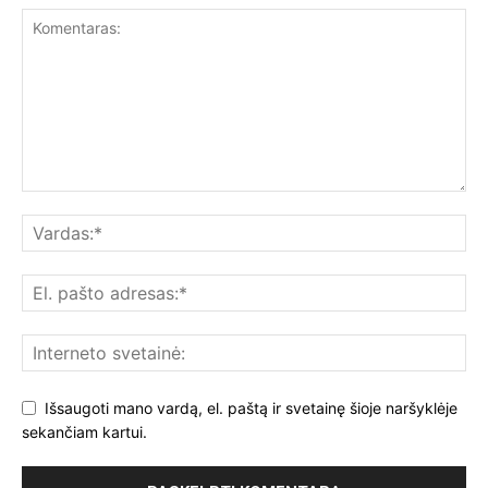
Išsaugoti mano vardą, el. paštą ir svetainę šioje naršyklėje
sekančiam kartui.