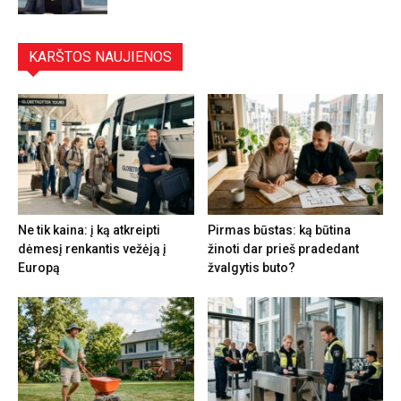
KARŠTOS NAUJIENOS
Ne tik kaina: į ką atkreipti
Pirmas būstas: ką būtina
dėmesį renkantis vežėją į
žinoti dar prieš pradedant
Europą
žvalgytis buto?