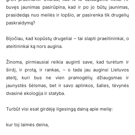
buvęs jaunimas pasirūpina, kad ir po jo būtų jaunimas,
prasidedąs nuo meilės ir lopšio, ar pasirenka tik drugelių
paskraidymą?
Bijočiau, kad kopūstų drugeliai – tai slapti praeitininkai, o
ateitininkai ką nors augina.
Žinoma, pirmiausiai reikia auginti save, kad turėtum ir
širdį, ir protą, ir rankas, – o tada jau auginsi Lietuvos
ateitį, kuri bus ne vien pramogėlių džiaugsmas ir
jaunystės šėlsmas, bet ir savo aplinkos, šalies, tėvynės
dvasinė ekologija ir statyba.
Turbūt visi esat girdėję ilgesingą dainą apie meilę:
kur toj laimės deina,