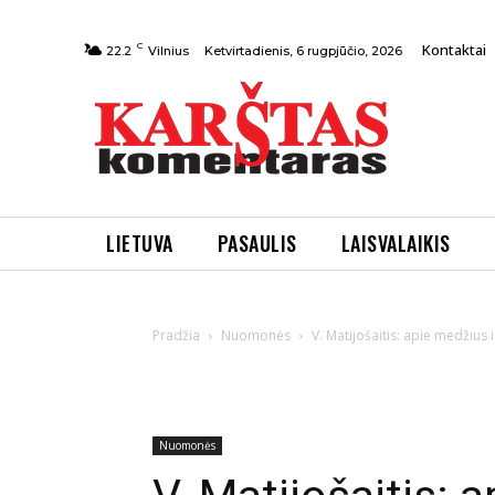
C
Kontaktai
Ketvirtadienis, 6 rugpjūčio, 2026
22.2
Vilnius
LIETUVA
PASAULIS
LAISVALAIKIS
Pradžia
Nuomonės
V. Matijošaitis: apie medžius
Nuomonės