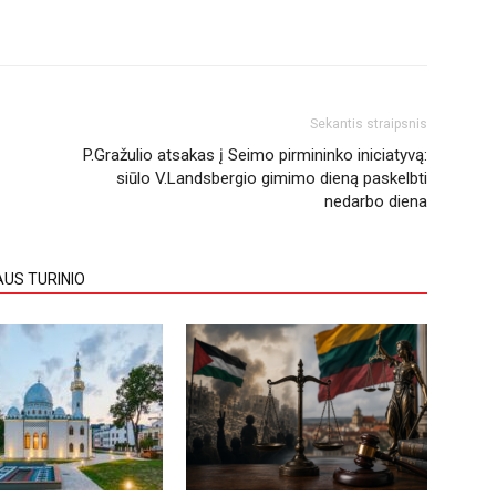
Sekantis straipsnis
P.Gražulio atsakas į Seimo pirmininko iniciatyvą:
siūlo V.Landsbergio gimimo dieną paskelbti
nedarbo diena
AUS TURINIO