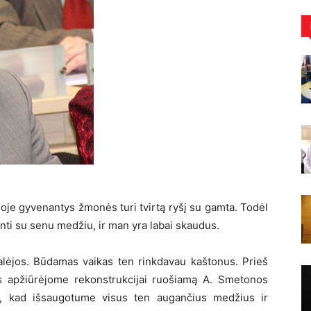
ioje gyvenantys žmonės turi tvirtą ryšį su gamta. Todėl
kinti su senu medžiu, ir man yra labai skaudus.
alėjos. Būdamas vaikas ten rinkdavau kaštonus. Prieš
ais apžiūrėjome rekonstrukcijai ruošiamą A. Smetonos
ą, kad išsaugotume visus ten augančius medžius ir