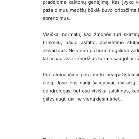
pradėjome kaštonų genėjimą. Kas įvyko vėl
pažeidimus medžių būklė buvo pripažinta kr
sprendimus.
Visiškai normalu, kad žmonės turi skirtin
trinkelių, naujo asfalto, apšvietimo stu
akivaizdus. Nė vieno požiūrio negalima vadi
labai paprasta – medžius turime saugoti ir i
Per ateinančius pora metų neatpažįstamai
alėją. Jose bus nauji šaligatviai, dviračių
dendrologas, bet esu visiškai įsitikinęs, k
galės augti dar ne vieną dešimtmetį.