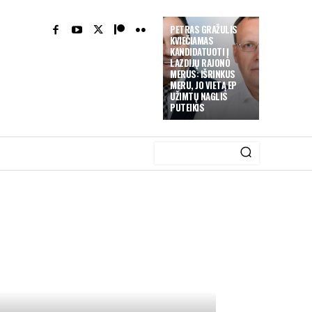
PETRAS GRAŽULIS
KVIEČIAMAS
KANDIDATUOTI Į
LAZDIJŲ RAJONO
MERUS: IŠRINKUS
MERU, JO VIETĄ EP
UŽIMTŲ NAGLIS
PUTEIKIS