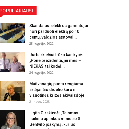
POPULIARIAUSI
Skandalas: elektros gamintojai
nori parduoti elektrą po 10
centų, valdžios atstovai...
28 rugsėjo, 2022
Jurbarkiečiui trūko kantrybė:
„Pone prezidente, jei mes –
NIEKAS, tai kodėl...
24 rugsėjo, 2022
Maitvanagių puota rengiama
artėjančio didelio karo ir
visuotinės krizės akivaizdoje
21 kovo, 2023
Ligita Girskienė: „Teismas
naikina aplinkos ministro S.
Gentvilo įsakymą, kuriuo