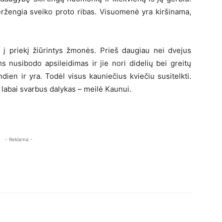
ržengia sveiko proto ribas. Visuomenė yra kiršinama,
 į priekį žiūrintys žmonės. Prieš daugiau nei dvejus
 nusibodo apsileidimas ir jie nori didelių bei greitų
ien ir yra. Todėl visus kauniečius kviečiu susitelkti.
 labai svarbus dalykas – meilė Kaunui.
- Reklama -