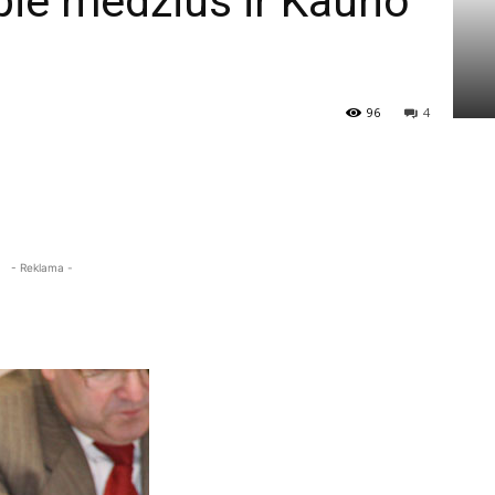
apie medžius ir Kauno
96
4
- Reklama -