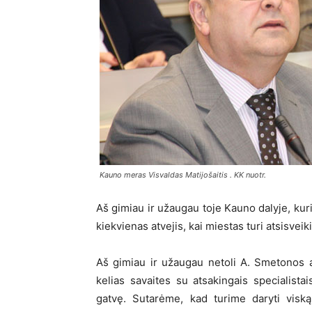
Kauno meras Visvaldas Matijošaitis . KK nuotr.
Aš gimiau ir užaugau toje Kauno dalyje, kur
kiekvienas atvejis, kai miestas turi atsisvei
Aš gimiau ir užaugau netoli A. Smetonos 
kelias savaites su atsakingais specialist
gatvę. Sutarėme, kad turime daryti visk