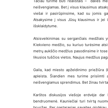
Tačiau turime būti realistais – dalies me
neišvengiamas. Bet į visus klausimus atsa
viešai ir pasirūpinsime, kad su jomis ga
Atsakysime į visus Jūsų klausimus ir jei 
išsklaidytume.
Atsisveikinimas su sergančiais medžiais y
Kiekvieno medžio, su kuriuo turėsime atsis
metrų aukščio medžius pasodinsime ir tose 
likusios tuščios vietos. Naujus medžius pag
Gaila, kad miesto apželdinimo priežiūra (
apleista. Šiandien mes turime prisiimti 
neišvengiamus sprendimus. Bet žinau tvirtai
Karštos diskusijos viešoje erdvėje dar k
bendruomenė. Kauniečiai turi tvirtą nuomon
bruožas. Per pastarąsias savaites girdėjau