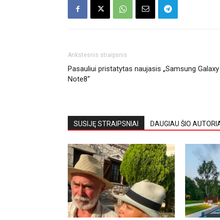
Ankstesnis straipsnis
Pasauliui pristatytas naujasis „Samsung Galaxy
Note8“
SUSIJĘ STRAIPSNIAI
DAUGIAU ŠIO AUTORI