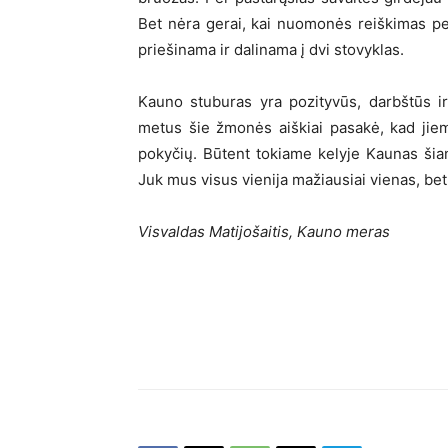
Bet nėra gerai, kai nuomonės reiškimas pe
priešinama ir dalinama į dvi stovyklas.
Kauno stuburas yra pozityvūs, darbštūs ir
metus šie žmonės aiškiai pasakė, kad jiems
pokyčių. Būtent tokiame kelyje Kaunas šiand
Juk mus visus vienija mažiausiai vienas, bet
Visvaldas Matijošaitis, Kauno meras