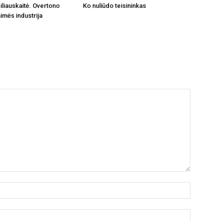
iliauskaitė. Overtono
Ko nuliūdo teisininkas
imės industrija