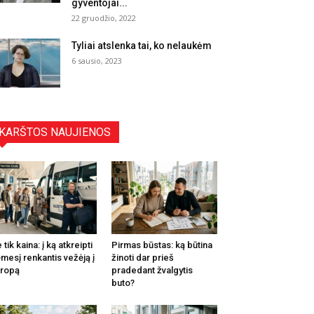
gyventojai...
22 gruodžio, 2022
Tyliai atslenka tai, ko nelaukėm
6 sausio, 2023
KARŠTOS NAUJIENOS
 tik kaina: į ką atkreipti
Pirmas būstas: ką būtina
mesį renkantis vežėją į
žinoti dar prieš
ropą
pradedant žvalgytis
buto?