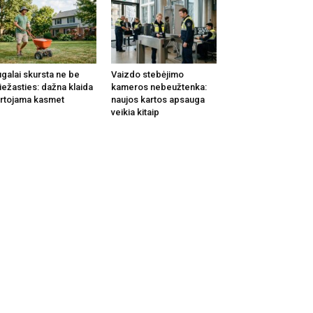
galai skursta ne be
Vaizdo stebėjimo
iežasties: dažna klaida
kameros nebeužtenka:
rtojama kasmet
naujos kartos apsauga
veikia kitaip