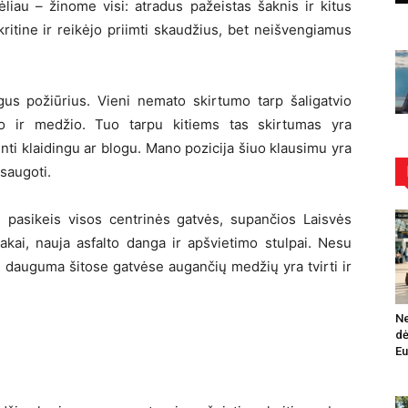
iau – žinome visi: atradus pažeistas šaknis ir kitus
itine ir reikėjo priimti skaudžius, bet neišvengiamus
gus požiūrius. Vieni nemato skirtumo tarp šaligatvio
lpo ir medžio. Tuo tarpu kitiems tas skirtumas yra
nti klaidingu ar blogu. Mano pozicija šiuo klausimu yra
šsaugoti.
 pasikeis visos centrinės gatvės, supančios Laisvės
 takai, nauja asfalto danga ir apšvietimo stulpai. Nesu
ad dauguma šitose gatvėse augančių medžių yra tvirti ir
Ne
dė
Eu