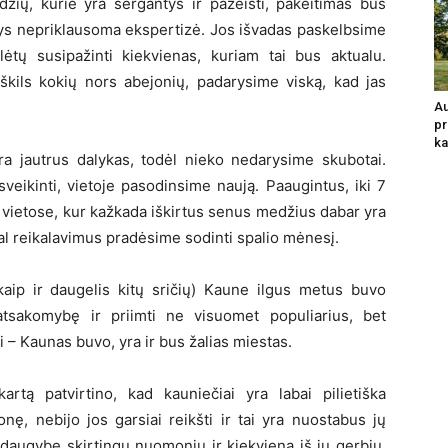
džių, kurie yra sergantys ir pažeisti, pakeitimas bus
kys nepriklausoma ekspertizė. Jos išvadas paskelbsime
lėtų susipažinti kiekvienas, kuriam tai bus aktualu.
iškils kokių nors abejonių, padarysime viską, kad jas
Au
pr
ka
ra jautrus dalykas, todėl nieko nedarysime skubotai.
veikinti, vietoje pasodinsime naują. Paaugintus, iki 7
vietose, kur kažkada iškirtus senus medžius dabar yra
al reikalavimus pradėsime sodinti spalio mėnesį.
kaip ir daugelis kitų sričių) Kaune ilgus metus buvo
atsakomybę ir priimti ne visuomet populiarius, bet
 – Kaunas buvo, yra ir bus žalias miestas.
artą patvirtino, kad kauniečiai yra labai pilietiška
ę, nebijo jos garsiai reikšti ir tai yra nuostabus jų
 daugybę skirtingų nuomonių ir kiekvieną iš jų gerbiu.