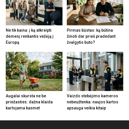
Ne tik kaina: į ką atkreipti
Pirmas būstas: ką būtina
dėmesį renkantis vežėją į
žinoti dar prieš pradedant
Europą
žvalgytis buto?
Augalai skursta ne be
Vaizdo stebėjimo kameros
priežasties: dažna klaida
nebeužtenka: naujos kartos
kartojama kasmet
apsauga veikia kitaip