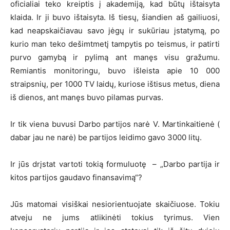
oficialiai teko kreiptis į akademiją, kad būtų ištaisyta
klaida. Ir ji buvo ištaisyta. Iš tiesų, šiandien aš gailiuosi,
kad neapskaičiavau savo jėgų ir sukūriau įstatymą, po
kurio man teko dešimtmetį tampytis po teismus, ir patirti
purvo gamybą ir pylimą ant manęs visu gražumu.
Remiantis monitoringu, buvo išleista apie 10 000
straipsnių, per 1000 TV laidų, kuriose ištisus metus, diena
iš dienos, ant manęs buvo pilamas purvas.
Ir tik viena buvusi Darbo partijos narė V. Martinkaitienė (
dabar jau ne narė) be partijos leidimo gavo 3000 litų.
Ir jūs drįstat vartoti tokią formuluotę – „Darbo partija ir
kitos partijos gaudavo finansavimą“?
Jūs matomai visiškai nesiorientuojate skaičiuose. Tokiu
atveju ne jums atlikinėti tokius tyrimus. Vien