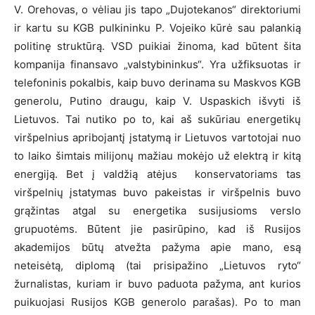
V. Orehovas, o vėliau jis tapo „Dujotekanos“ direktoriumi
ir kartu su KGB pulkininku P. Vojeiko kūrė sau palankią
politinę struktūrą. VSD puikiai žinoma, kad būtent šita
kompanija finansavo „valstybininkus“. Yra užfiksuotas ir
telefoninis pokalbis, kaip buvo derinama su Maskvos KGB
generolu, Putino draugu, kaip V. Uspaskich išvyti iš
Lietuvos. Tai nutiko po to, kai aš sukūriau energetikų
viršpelnius apribojantį įstatymą ir Lietuvos vartotojai nuo
to laiko šimtais milijonų mažiau mokėjo už elektrą ir kitą
energiją. Bet į valdžią atėjus konservatoriams tas
viršpelnių įstatymas buvo pakeistas ir viršpelnis buvo
grąžintas atgal su energetika susijusioms verslo
grupuotėms. Būtent jie pasirūpino, kad iš Rusijos
akademijos būtų atvežta pažyma apie mano, esą
neteisėtą, diplomą (tai prisipažino „Lietuvos ryto“
žurnalistas, kuriam ir buvo paduota pažyma, ant kurios
puikuojasi Rusijos KGB generolo parašas). Po to man