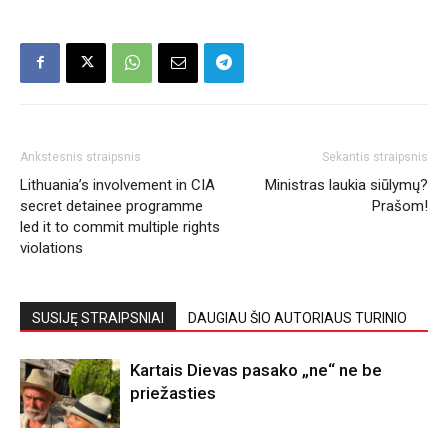
Ankstesnis straipsnis
Sekantis straipsnis
Lithuania’s involvement in CIA
Ministras laukia siūlymų?
secret detainee programme
Prašom!
led it to commit multiple rights
violations
SUSIJĘ STRAIPSNIAI
DAUGIAU ŠIO AUTORIAUS TURINIO
Kartais Dievas pasako „ne“ ne be
priežasties