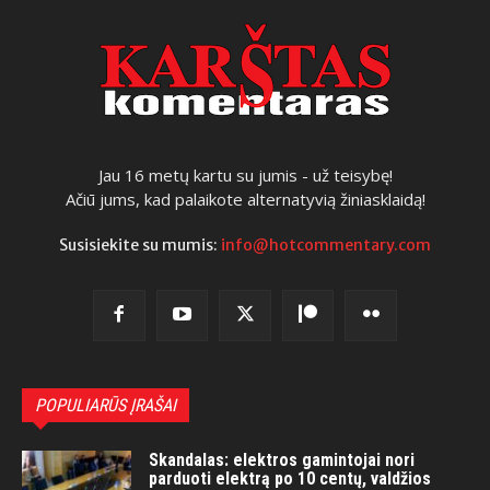
Jau 16 metų kartu su jumis - už teisybę!
Ačiū jums, kad palaikote alternatyvią žiniasklaidą!
Susisiekite su mumis:
info@hotcommentary.com
POPULIARŪS ĮRAŠAI
Skandalas: elektros gamintojai nori
parduoti elektrą po 10 centų, valdžios