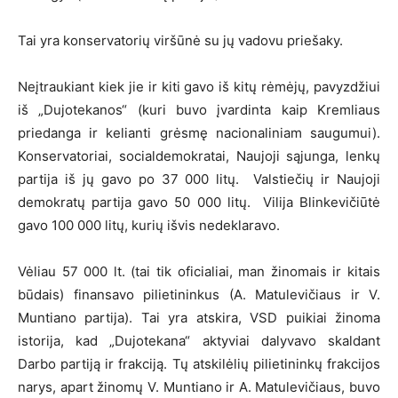
Tai yra konservatorių viršūnė su jų vadovu priešaky.
Neįtraukiant kiek jie ir kiti gavo iš kitų rėmėjų, pavyzdžiui
iš „Dujotekanos“ (kuri buvo įvardinta kaip Kremliaus
priedanga ir kelianti grėsmę nacionaliniam saugumui).
Konservatoriai, socialdemokratai, Naujoji sąjunga, lenkų
partija iš jų gavo po 37 000 litų. Valstiečių ir Naujoji
demokratų partija gavo 50 000 litų. Vilija Blinkevičiūtė
gavo 100 000 litų, kurių išvis nedeklaravo.
Vėliau 57 000 lt. (tai tik oficialiai, man žinomais ir kitais
būdais) finansavo pilietininkus (A. Matulevičiaus ir V.
Muntiano partija). Tai yra atskira, VSD puikiai žinoma
istorija, kad „Dujotekana“ aktyviai dalyvavo skaldant
Darbo partiją ir frakciją. Tų atskilėlių pilietininkų frakcijos
narys, apart žinomų V. Muntiano ir A. Matulevičiaus, buvo