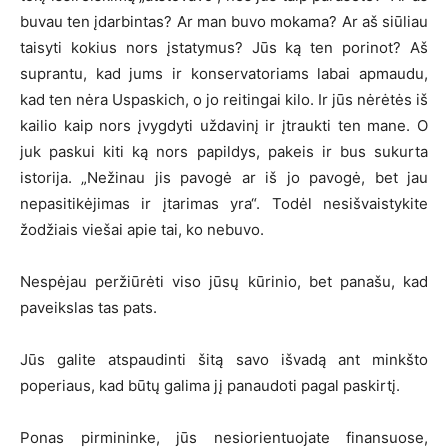
buvau ten įdarbintas? Ar man buvo mokama? Ar aš siūliau
taisyti kokius nors įstatymus? Jūs ką ten porinot? Aš
suprantu, kad jums ir konservatoriams labai apmaudu,
kad ten nėra Uspaskich, o jo reitingai kilo. Ir jūs nėrėtės iš
kailio kaip nors įvygdyti uždavinį ir įtraukti ten mane. O
juk paskui kiti ką nors papildys, pakeis ir bus sukurta
istorija. „Nežinau jis pavogė ar iš jo pavogė, bet jau
nepasitikėjimas ir įtarimas yra“. Todėl nesišvaistykite
žodžiais viešai apie tai, ko nebuvo.
Nespėjau peržiūrėti viso jūsų kūrinio, bet panašu, kad
paveikslas tas pats.
Jūs galite atspaudinti šitą savo išvadą ant minkšto
poperiaus, kad būtų galima jį panaudoti pagal paskirtį.
Ponas pirmininke, jūs nesiorientuojate finansuose,