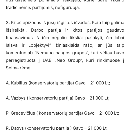
tradicinėmis partijomis, nefigūruoja.
3. Kitas epizodas iš jūsų išgirtos išvados. Kaip taip galima
išsireikšti, Darbo partija ir kitos partijos gaudavo
finansavimus iš (čia negaliu tiksliai pasakyti, čia labai
laisva ir „objektyvi“ žiniasklaida rašo, ar jūs taip
komentuojat) “Nemuno bangos grupės“, kuri vėliau buvo
perregistruota į UAB „Neo Group“, kuri rinkimuose į
Seimą rėmė:
A. Kubilius (konservatorių partija) Gavo – 21 000 Lt;
A. Vazbys ( konservatorių partija) Gavo – 21 000 Lt;
P. Grecevičius ( konservatorių partija) Gavo – 21 000 Lt;
R. Dagys (konservatorių partija ) Gavo – 21 000 Lt.