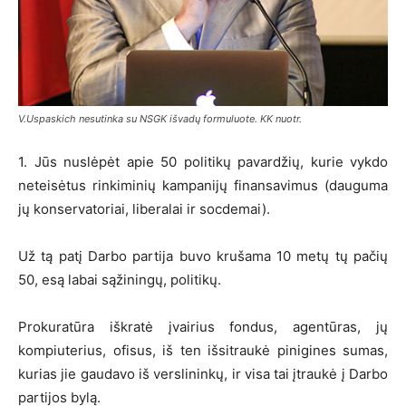
V.Uspaskich nesutinka su NSGK išvadų formuluote. KK nuotr.
1. Jūs nuslėpėt apie 50 politikų pavardžių, kurie vykdo
neteisėtus rinkiminių kampanijų finansavimus (dauguma
jų konservatoriai, liberalai ir socdemai).
Už tą patį Darbo partija buvo krušama 10 metų tų pačių
50, esą labai sąžiningų, politikų.
Prokuratūra iškratė įvairius fondus, agentūras, jų
kompiuterius, ofisus, iš ten išsitraukė pinigines sumas,
kurias jie gaudavo iš verslininkų, ir visa tai įtraukė į Darbo
partijos bylą.