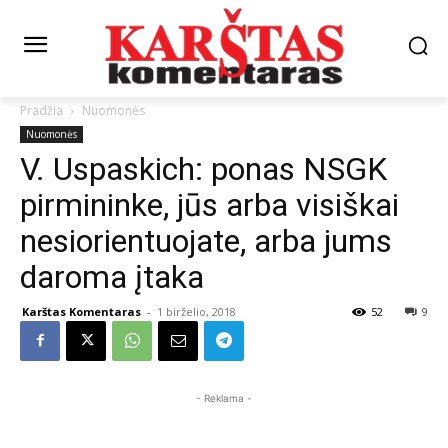
Pradžia
Nuomonės
Nuomonės
V. Uspaskich: ponas NSGK
pirmininke, jūs arba visiškai
nesiorientuojate, arba jums
daroma įtaka
Karštas Komentaras
-
1 birželio, 2018
52
9
- Reklama -