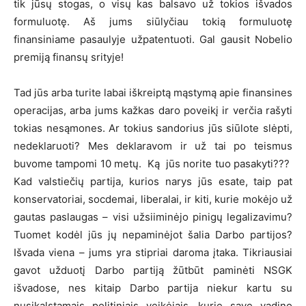
tik jūsų stogas, o visų kas balsavo už tokios išvados
formuluotę. Aš jums siūlyčiau tokią formuluotę
finansiniame pasaulyje užpatentuoti. Gal gausit Nobelio
premiją finansų srityje!
Tad jūs arba turite labai iškreiptą mąstymą apie finansines
operacijas, arba jums kažkas daro poveikį ir verčia rašyti
tokias nesąmones. Ar tokius sandorius jūs siūlote slėpti,
nedeklaruoti? Mes deklaravom ir už tai po teismus
buvome tampomi 10 metų. Ką jūs norite tuo pasakyti???
Kad valstiečių partija, kurios narys jūs esate, taip pat
konservatoriai, socdemai, liberalai, ir kiti, kurie mokėjo už
gautas paslaugas – visi užsiiminėjo pinigų legalizavimu?
Tuomet kodėl jūs jų nepaminėjot šalia Darbo partijos?
Išvada viena – jums yra stipriai daroma įtaka. Tikriausiai
gavot užduotį Darbo partiją žūtbūt paminėti NSGK
išvadose, nes kitaip Darbo partija niekur kartu su
nusikalstamais politiniais veikėjais, kurie save vadino