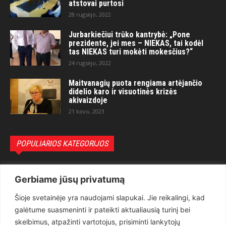
atstovai purtosi
28 rugsėjo, 2022
Jurbarkiečiui trūko kantrybė: „Pone
prezidente, jei mes – NIEKAS, tai kodėl
tas NIEKAS turi mokėti mokesčius?“
24 rugsėjo, 2022
Maitvanagių puota rengiama artėjančio
didelio karo ir visuotinės krizės
akivaizdoje
21 kovo, 2023
POPULIARIOS KATEGORIJOS
Politika
3281
Gerbiame jūsų privatumą
Nuomonės
2174
Šioje svetainėje yra naudojami slapukai. Jie reikalingi, kad
Teisėsauga
1497
galėtume suasmeninti ir pateikti aktualiausią turinį bei
Aktualu
1373
skelbimus, atpažinti vartotojus, prisiminti lankytojų