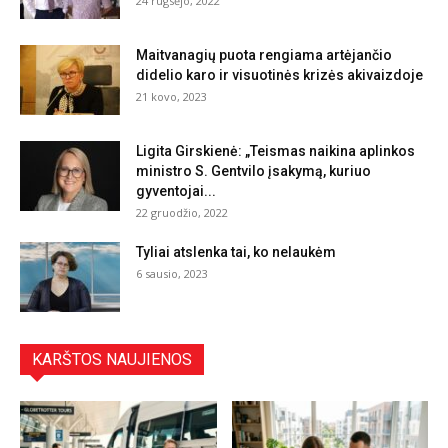
24 rugsėjo, 2022
Maitvanagių puota rengiama artėjančio
didelio karo ir visuotinės krizės akivaizdoje
21 kovo, 2023
Ligita Girskienė: „Teismas naikina aplinkos
ministro S. Gentvilo įsakymą, kuriuo
gyventojai...
22 gruodžio, 2022
Tyliai atslenka tai, ko nelaukėm
6 sausio, 2023
KARŠTOS NAUJIENOS