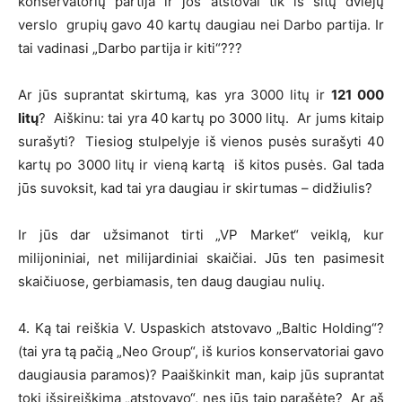
konservatorių partija ir jos atstovai tik iš šitų dviejų
verslo grupių gavo 40 kartų daugiau nei Darbo partija. Ir
tai vadinasi „Darbo partija ir kiti“???
Ar jūs suprantat skirtumą, kas yra 3000 litų ir
121 000
litų
? Aiškinu: tai yra 40 kartų po 3000 litų. Ar jums kitaip
surašyti? Tiesiog stulpelyje iš vienos pusės surašyti 40
kartų po 3000 litų ir vieną kartą iš kitos pusės. Gal tada
jūs suvoksit, kad tai yra daugiau ir skirtumas – didžiulis?
Ir jūs dar užsimanot tirti „VP Market“ veiklą, kur
milijoniniai, net milijardiniai skaičiai. Jūs ten pasimesit
skaičiuose, gerbiamasis, ten daug daugiau nulių.
4. Ką tai reiškia V. Uspaskich atstovavo „Baltic Holding“?
(tai yra tą pačią „Neo Group“, iš kurios konservatoriai gavo
daugiausia paramos)? Paaiškinkit man, kaip jūs suprantat
tokį išsireiškimą „atstovavo“, nes jūs taip parašėte? Ar aš