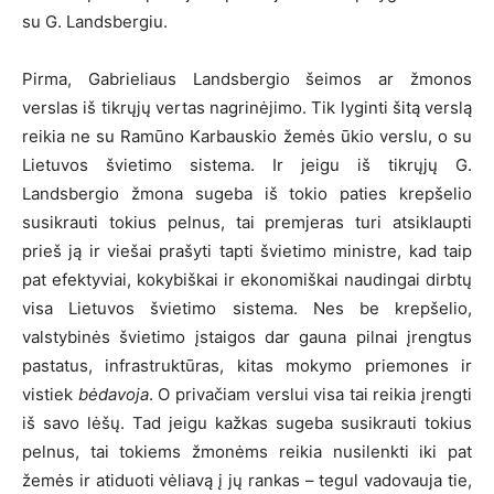
su G. Landsbergiu.
Pirma, Gabrieliaus Landsbergio šeimos ar žmonos
verslas iš tikrųjų vertas nagrinėjimo. Tik lyginti šitą verslą
reikia ne su Ramūno Karbauskio žemės ūkio verslu, o su
Lietuvos švietimo sistema. Ir jeigu iš tikrųjų G.
Landsbergio žmona sugeba iš tokio paties krepšelio
susikrauti tokius pelnus, tai premjeras turi atsiklaupti
prieš ją ir viešai prašyti tapti švietimo ministre, kad taip
pat efektyviai, kokybiškai ir ekonomiškai naudingai dirbtų
visa Lietuvos švietimo sistema. Nes be krepšelio,
valstybinės švietimo įstaigos dar gauna pilnai įrengtus
pastatus, infrastruktūras, kitas mokymo priemones ir
vistiek
bėdavoja
. O privačiam verslui visa tai reikia įrengti
iš savo lėšų. Tad jeigu kažkas sugeba susikrauti tokius
pelnus, tai tokiems žmonėms reikia nusilenkti iki pat
žemės ir atiduoti vėliavą į jų rankas – tegul vadovauja tie,