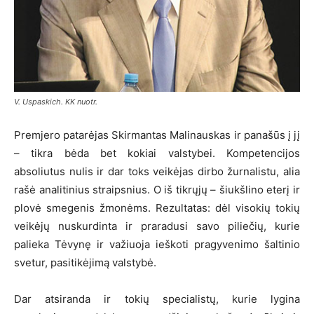
V. Uspaskich. KK nuotr.
Premjero patarėjas Skirmantas Malinauskas ir panašūs į jį
– tikra bėda bet kokiai valstybei. Kompetencijos
absoliutus nulis ir dar toks veikėjas dirbo žurnalistu, alia
rašė analitinius straipsnius. O iš tikrųjų – šiukšlino eterį ir
plovė smegenis žmonėms. Rezultatas: dėl visokių tokių
veikėjų nuskurdinta ir praradusi savo piliečių, kurie
palieka Tėvynę ir važiuoja ieškoti pragyvenimo šaltinio
svetur, pasitikėjimą valstybė.
Dar atsiranda ir tokių specialistų, kurie lygina