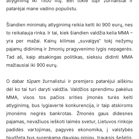
atlyginimą iki 1500 litų. Bet tokie
tūpi
žurnalistai ir
patarėjai mane vadino populistu.
Šiandien minimalų atlyginimą reikia kelti iki 900 eurų, nes
to reikalauja rinka. Ir tai, kiek šiandien valdžia kelia MMA –
yra per mažai. Kainų kilimas „suvalgys“ tokį nežymų
pajamų didinimą ir žmonių pragyvenimo lygis nepagerės.
Tad aš, kaip atsakingas politikas, sieksiu didinti MMA
mažiausiai iki 900 eurų.
O dabar
tūpam
žurnalistui ir premjero patarėjui aiškinu
dėl ko tai turi daryti valdžia. Valdžios sprendimu pakėlus
MMA, visos tos pačios srities įmonės turės kelti
atlyginimą, bus lygiavertė konkurencija, ir taip atskiroms
įmonėms negrės bankrotas. Žmonės gaus didesnes
pajamas, nevažiuos ieškoti laimės svetur, Lietuvos rinkoje
padidės vartojimas, pagyvės ekonomika, į valstybės
biudžetą bus surenkama daugiau pinigų, trauksis šešėlis,