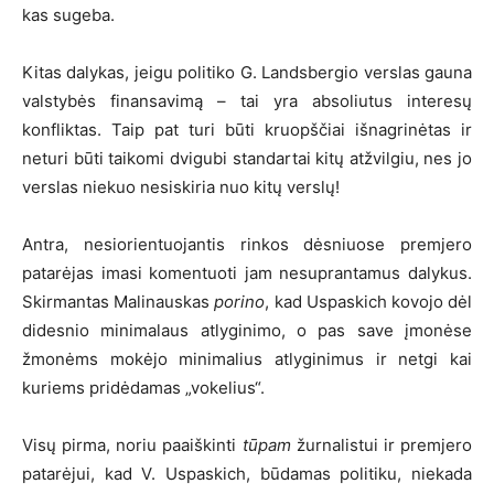
kas sugeba.
Kitas dalykas, jeigu politiko G. Landsbergio verslas gauna
valstybės finansavimą – tai yra absoliutus interesų
konfliktas. Taip pat turi būti kruopščiai išnagrinėtas ir
neturi būti taikomi dvigubi standartai kitų atžvilgiu, nes jo
verslas niekuo nesiskiria nuo kitų verslų!
Antra, nesiorientuojantis rinkos dėsniuose premjero
patarėjas imasi komentuoti jam nesuprantamus dalykus.
Skirmantas Malinauskas
porino
, kad Uspaskich kovojo dėl
didesnio minimalaus atlyginimo, o pas save įmonėse
žmonėms mokėjo minimalius atlyginimus ir netgi kai
kuriems pridėdamas „vokelius“.
Visų pirma, noriu paaiškinti
tūpam
žurnalistui ir premjero
patarėjui, kad V. Uspaskich, būdamas politiku, niekada