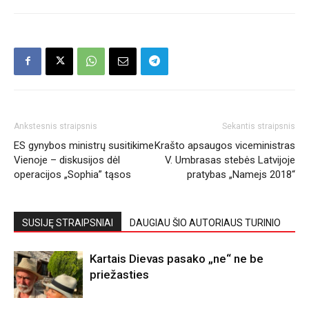
Ankstesnis straipsnis
Sekantis straipsnis
ES gynybos ministrų susitikime
Krašto apsaugos viceministras
Vienoje – diskusijos dėl
V. Umbrasas stebės Latvijoje
operacijos „Sophia” tąsos
pratybas „Namejs 2018“
SUSIJĘ STRAIPSNIAI
DAUGIAU ŠIO AUTORIAUS TURINIO
Kartais Dievas pasako „ne“ ne be
priežasties