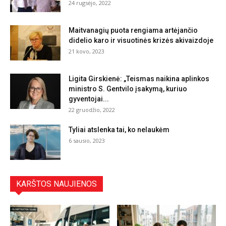
24 rugsėjo, 2022
Maitvanagių puota rengiama artėjančio
didelio karo ir visuotinės krizės akivaizdoje
21 kovo, 2023
Ligita Girskienė: „Teismas naikina aplinkos
ministro S. Gentvilo įsakymą, kuriuo
gyventojai...
22 gruodžio, 2022
Tyliai atslenka tai, ko nelaukėm
6 sausio, 2023
KARŠTOS NAUJIENOS