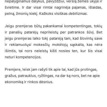
nepalyginamus dalykus, pavyzdžiui, verslą žemės ūkyje ir
švietime. Ir dar visai rimtai nagrinėja pajamas, išlaidas,
pelną, žmonių kiekį. Kažkoks visiškas
debilizmas
.
Jeigu premjeras būtų pakankamai kompetentingas, tokių
ir panašių patarėjų neprileistų per patrankos šūvį. Bet
jeigu premjeras laiko tokį patarėją tam, kad šlovintų save
ir reklamuotųsi mokesčių mokėtojų sąskaita, kas nėra
išimtis, tai nors neleistų kišti nosies ten, kur šis visai
neturi kompetencijos.
Premjere, leisk jam rašyti tik apie tai, kad jūs protingas,
gražus, patrauklus, ryžtingas, na dar ką nors, bet ne apie
ekonomiką ir rinkos dėsnius.