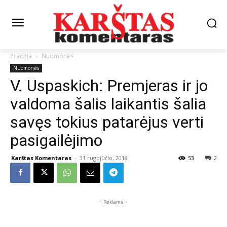
Pradžia
Nuomonės
Nuomonės
V. Uspaskich: Premjeras ir jo
valdoma šalis laikantis šalia
savęs tokius patarėjus verti
pasigailėjimo
Karštas Komentaras
-
31 rugpjūčio, 2018
53
2
- Reklama -