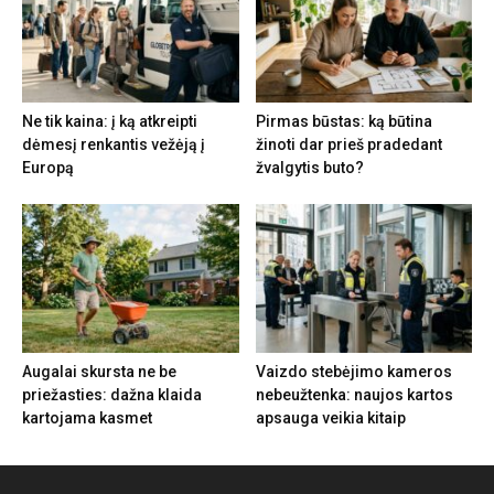
Ne tik kaina: į ką atkreipti
Pirmas būstas: ką būtina
dėmesį renkantis vežėją į
žinoti dar prieš pradedant
Europą
žvalgytis buto?
Augalai skursta ne be
Vaizdo stebėjimo kameros
priežasties: dažna klaida
nebeužtenka: naujos kartos
kartojama kasmet
apsauga veikia kitaip