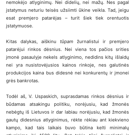
nemokėjo atlyginimų. Nei didelių, nei mažų. Nes pagal
įstatymus neturiu teisės užsiimti ūkine veikla. Tad, jeigu
esat premjero patarėjas – turit šiek tiek orentuotis
įstatymuose.
Kitas dalykas, aiškinu
tūpam
žurnalistui ir premjero
patarėjui rinkos dėsnius. Nei viena tos pačios srities
įmonė pasaulyje nekels atlyginimo, nedidins kitų išlaidų
nei yra nusistovėjusios kainos rinkoje, nes galutinės
produkcijos kaina bus didesnė nei konkurentų ir įmonei
grės bankrotas.
Todėl aš, V. Uspaskich, suprasdamas rinkos dėsnius ir
būdamas atsakingu politiku, norėjusiu, kad žmonės
nebėgtų iš Lietuvos ir dar labiau norėjusiu, kad žmonės
gautų didesnius atlyginimus, rėkte rėkiau ant kiekvieno
kampo, kad tais laikais buvo būtina kelti minimalų