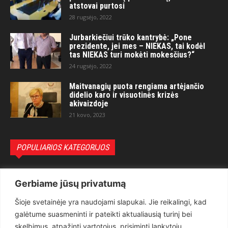
atstovai purtosi
28 rugsėjo, 2022
Jurbarkiečiui trūko kantrybė: „Pone
prezidente, jei mes – NIEKAS, tai kodėl
tas NIEKAS turi mokėti mokesčius?“
24 rugsėjo, 2022
Maitvanagių puota rengiama artėjančio
didelio karo ir visuotinės krizės
akivaizdoje
21 kovo, 2023
POPULIARIOS KATEGORIJOS
Politika
3281
Gerbiame jūsų privatumą
Nuomonės
2174
Šioje svetainėje yra naudojami slapukai. Jie reikalingi, kad
Teisėsauga
1497
galėtume suasmeninti ir pateikti aktualiausią turinį bei
Aktualu
1373
skelbimus, atpažinti vartotojus, prisiminti lankytojų