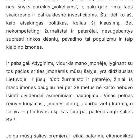
nes išnyks poreikis „vokeliams“, ir, galų gale, rinka taps
skaidresnė ir patrauklesnė investicijoms. Štai dėl ko aš,
kaip atsakingas politikas, kėliau šį klausimą. Bet
nekompetetingi žurnalistai ir patarėjai, nesugebantys
suprasti rinkos dėsnių, pavadino tai populizmu ir taip
klaidino žmones.
Ir pabaigai. Atlyginimų vidurkis mano įmonėje, lyginant su
tos pačios srities įmonėmis mūsų šalyje, yra didžiausias
Lietuvoje. Ir jūsų,
tūpo
žurnalisto ir patarėjo, žiniai: iš
mano įmonės daugiau nei per 28 metus nė karto nebuvo
išimti dividendai asmeniniam naudojimui. Visas pelnas
reinvestuojamas į įmonės plėtrą, į darbo vietų kūrimą, o
tai yra – į Lietuvos ūkį, kas taip pat padeda augti šalies
BVP.
Jeigu mūsų šalies premjerui reikia patarimų ekonomikos