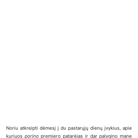
Noriu atkreipti dėmesį į du pastarųjų dienų įvykius, apie
kuriuos
porino
premjero patarėjas ir dar palygino mane