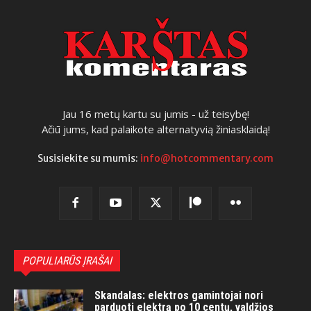
Jau 16 metų kartu su jumis - už teisybę!
Ačiū jums, kad palaikote alternatyvią žiniasklaidą!
Susisiekite su mumis:
info@hotcommentary.com
POPULIARŪS ĮRAŠAI
Skandalas: elektros gamintojai nori
parduoti elektrą po 10 centų, valdžios