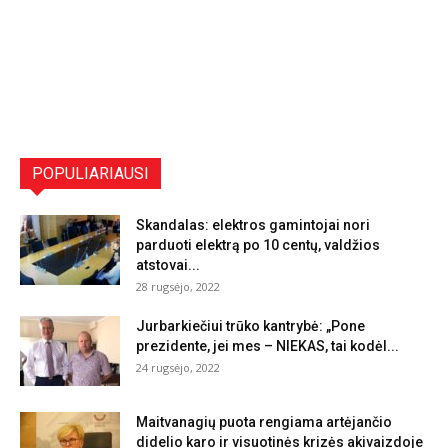
POPULIARIAUSI
Skandalas: elektros gamintojai nori
parduoti elektrą po 10 centų, valdžios
atstovai...
28 rugsėjo, 2022
Jurbarkiečiui trūko kantrybė: „Pone
prezidente, jei mes – NIEKAS, tai kodėl...
24 rugsėjo, 2022
Maitvanagių puota rengiama artėjančio
didelio karo ir visuotinės krizės akivaizdoje