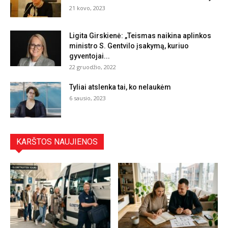
21 kovo, 2023
Ligita Girskienė: „Teismas naikina aplinkos
ministro S. Gentvilo įsakymą, kuriuo
gyventojai...
22 gruodžio, 2022
Tyliai atslenka tai, ko nelaukėm
6 sausio, 2023
KARŠTOS NAUJIENOS