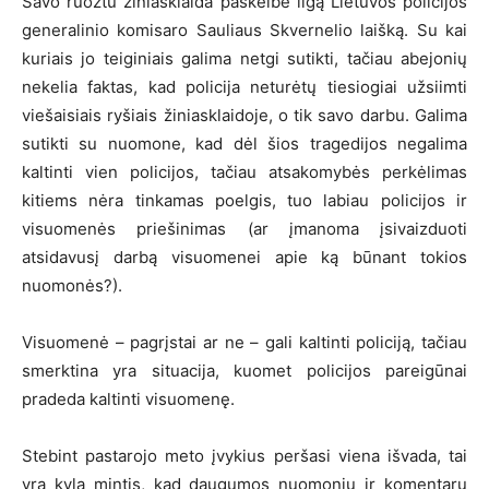
Savo ruožtu žiniasklaida paskelbė ilgą Lietuvos policijos
generalinio komisaro Sauliaus Skvernelio laišką. Su kai
kuriais jo teiginiais galima netgi sutikti, tačiau abejonių
nekelia faktas, kad policija neturėtų tiesiogiai užsiimti
viešaisiais ryšiais žiniasklaidoje, o tik savo darbu. Galima
sutikti su nuomone, kad dėl šios tragedijos negalima
kaltinti vien policijos, tačiau atsakomybės perkėlimas
kitiems nėra tinkamas poelgis, tuo labiau policijos ir
visuomenės priešinimas (ar įmanoma įsivaizduoti
atsidavusį darbą visuomenei apie ką būnant tokios
nuomonės?).
Visuomenė – pagrįstai ar ne – gali kaltinti policiją, tačiau
smerktina yra situacija, kuomet policijos pareigūnai
pradeda kaltinti visuomenę.
Stebint pastarojo meto įvykius peršasi viena išvada, tai
yra kyla mintis, kad daugumos nuomonių ir komentarų