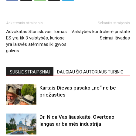
Ankstesnis straipsnis
Sekantis straipsnis
Advokatas Stanislovas Tomas:
Valstybės kontrolierė pristatė
ES yra tik 3 valstybės, kuriose
Seimui Išvadas
yra laisvės atėmimas iki gyvos
galvos
SUSIJĘ STRAIPSNIAI
DAUGIAU ŠIO AUTORIAUS TURINIO
Kartais Dievas pasako „ne“ ne be
priežasties
Dr. Nida Vasiliauskaitė. Overtono
langas ar baimės industrija