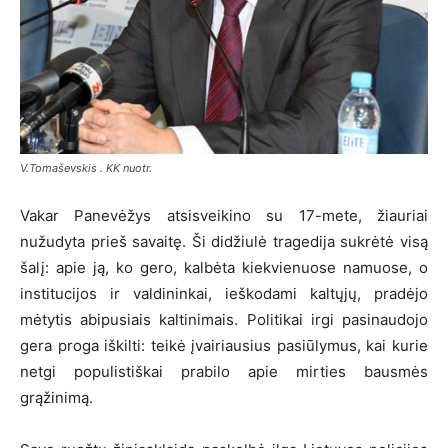
V.Tomaševskis . KK nuotr.
Vakar Panevėžys atsisveikino su 17-mete, žiauriai
nužudyta prieš savaitę. Ši didžiulė tragedija sukrėtė visą
šalį: apie ją, ko gero, kalbėta kiekvienuose namuose, o
institucijos ir valdininkai, ieškodami kaltųjų, pradėjo
mėtytis abipusiais kaltinimais. Politikai irgi pasinaudojo
gera proga iškilti: teikė įvairiausius pasiūlymus, kai kurie
netgi populistiškai prabilo apie mirties bausmės
grąžinimą.