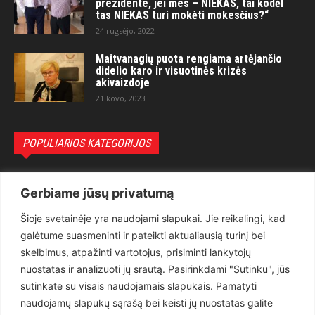
prezidente, jei mes – NIEKAS, tai kodėl
tas NIEKAS turi mokėti mokesčius?“
24 rugsėjo, 2022
Maitvanagių puota rengiama artėjančio
didelio karo ir visuotinės krizės
akivaizdoje
21 kovo, 2023
POPULIARIOS KATEGORIJOS
Politika
3281
Gerbiame jūsų privatumą
Nuomonės
2174
Šioje svetainėje yra naudojami slapukai. Jie reikalingi, kad
Teisėsauga
1497
galėtume suasmeninti ir pateikti aktualiausią turinį bei
Aktualu
1373
skelbimus, atpažinti vartotojus, prisiminti lankytojų
Lietuva
619
nuostatas ir analizuoti jų srautą. Pasirinkdami "Sutinku", jūs
sutinkate su visais naudojamais slapukais. Pamatyti
Pasaulis
560
naudojamų slapukų sąrašą bei keisti jų nuostatas galite
Статьи на русском
282