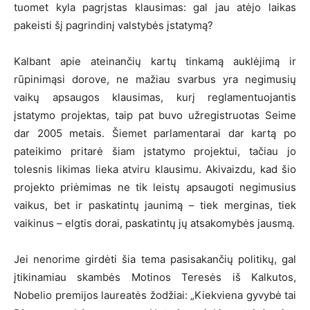
tuomet kyla pagrįstas klausimas: gal jau atėjo laikas
pakeisti šį pagrindinį valstybės įstatymą?
Kalbant apie ateinančių kartų tinkamą auklėjimą ir
rūpinimąsi dorove, ne mažiau svarbus yra negimusių
vaikų apsaugos klausimas, kurį reglamentuojantis
įstatymo projektas, taip pat buvo užregistruotas Seime
dar 2005 metais. Šiemet parlamentarai dar kartą po
pateikimo pritarė šiam įstatymo projektui, tačiau jo
tolesnis likimas lieka atviru klausimu. Akivaizdu, kad šio
projekto priėmimas ne tik leistų apsaugoti negimusius
vaikus, bet ir paskatintų jaunimą – tiek merginas, tiek
vaikinus – elgtis dorai, paskatintų jų atsakomybės jausmą.
Jei nenorime girdėti šia tema pasisakančių politikų, gal
įtikinamiau skambės Motinos Teresės iš Kalkutos,
Nobelio premijos laureatės žodžiai: „Kiekviena gyvybė tai