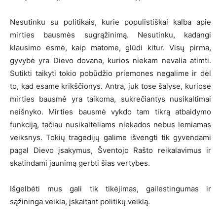
Nesutinku su politikais, kurie populistiškai kalba apie
mirties bausmės sugrąžinimą. Nesutinku, kadangi
klausimo esmė, kaip matome, glūdi kitur. Visų pirma,
gyvybė yra Dievo dovana, kurios niekam nevalia atimti.
Sutikti taikyti tokio pobūdžio priemones negalime ir dėl
to, kad esame krikščionys. Antra, juk tose šalyse, kuriose
mirties bausmė yra taikoma, sukrečiantys nusikaltimai
neišnyko. Mirties bausmė vykdo tam tikrą atbaidymo
funkciją, tačiau nusikaltėliams niekados nebus lemiamas
veiksnys. Tokių tragedijų galime išvengti tik gyvendami
pagal Dievo įsakymus, Šventojo Rašto reikalavimus ir
skatindami jaunimą gerbti šias vertybes.
Išgelbėti mus gali tik tikėjimas, gailestingumas ir
sąžininga veikla, įskaitant politikų veiklą.