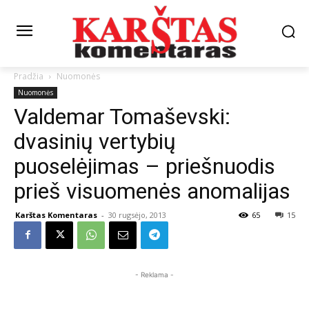
Pradžia
Nuomonės
Nuomonės
Valdemar Tomaševski:
dvasinių vertybių
puoselėjimas – priešnuodis
prieš visuomenės anomalijas
Karštas Komentaras
-
30 rugsėjo, 2013
65
15
- Reklama -