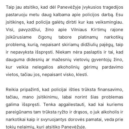
Taip jau atsitiko, kad dėl Panevėžyje įvykusios tragedijos
pastaruoju metu daug kalbama apie policijos darbą. Esu
įsitikinęs, kad policija galėtų dirbti kur kas veiksmingiau.
Visi, pavyzdžiui, žino apie Vilniaus Kirtimų rajone
įsikūrusiame čigonų tabore platinamų narkotikų
problemą, kurią, nepaisant skiriamų didžiulių pajėgų, taip
ir nepavyksta išspręsti. Niekam nėra paslaptis ir tai, kad
dauguma didesnių ar mažesnių vietovių gyventojų žino,
kur veikia nelegalios alkoholinių gėrimų pardavimo
vietos, tačiau jos, nepaisant visko, klesti.
Reikia pripažinti, kad policijai išties trūksta finansavimo,
tačiau, mano įsitikinimu, labai norint šias problemas
galima išspręsti. Tenka apgailestauti, kad kai kuriems
pareigūnams tam trūksta ryžto ir drąsos, o juk alkoholis ir
narkotikai kaip ir svyruojantys dorovės pamatai, veda prie
tokių nelaimių, kuri atsitiko Panevėžyje.