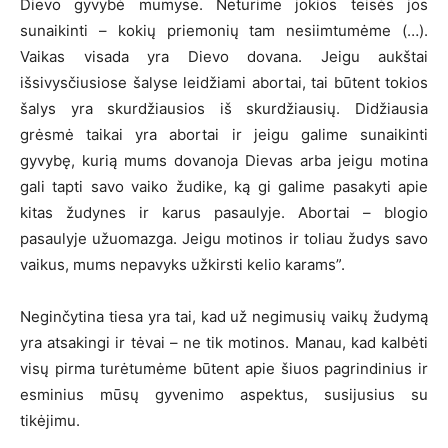
Dievo gyvybė mumyse. Neturime jokios teisės jos
sunaikinti – kokių priemonių tam nesiimtumėme (…).
Vaikas visada yra Dievo dovana. Jeigu aukštai
išsivysčiusiose šalyse leidžiami abortai, tai būtent tokios
šalys yra skurdžiausios iš skurdžiausių. Didžiausia
grėsmė taikai yra abortai ir jeigu galime sunaikinti
gyvybę, kurią mums dovanoja Dievas arba jeigu motina
gali tapti savo vaiko žudike, ką gi galime pasakyti apie
kitas žudynes ir karus pasaulyje. Abortai – blogio
pasaulyje užuomazga. Jeigu motinos ir toliau žudys savo
vaikus, mums nepavyks užkirsti kelio karams”.
Neginčytina tiesa yra tai, kad už negimusių vaikų žudymą
yra atsakingi ir tėvai – ne tik motinos. Manau, kad kalbėti
visų pirma turėtumėme būtent apie šiuos pagrindinius ir
esminius mūsų gyvenimo aspektus, susijusius su
tikėjimu.