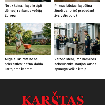
Ne tik kaina: į ką atkreipti
Pirmas būstas: ką būtina
dėmesį renkantis vežėją į
žinoti dar prieš pradedant
Europą
žvalgytis buto?
Augalai skursta ne be
Vaizdo stebėjimo kameros
priežasties: dažna klaida
nebeužtenka: naujos kartos
kartojama kasmet
apsauga veikia kitaip