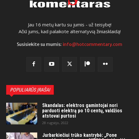
Jau 16 metų kartu su jumis - už teisybę!
Ačiū jums, kad palaikote alternatyvią žiniasklaidą!
Susisiekite su mumis:
info@hotcommentary.com
POPULIARŪS ĮRAŠAI
Skandalas: elektros gamintojai nori
parduoti elektrą po 10 centų, valdžios
atstovai purtosi
28 rugsėjo, 2022
Jurbarkiečiui trūko kantrybė: „Pone