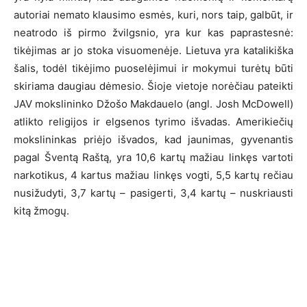
autoriai nemato klausimo esmės, kuri, nors taip, galbūt, ir
neatrodo iš pirmo žvilgsnio, yra kur kas paprastesnė:
tikėjimas ar jo stoka visuomenėje. Lietuva yra katalikiška
šalis, todėl tikėjimo puoselėjimui ir mokymui turėtų būti
skiriama daugiau dėmesio. Šioje vietoje norėčiau pateikti
JAV mokslininko Džošo Makdauelo (angl. Josh McDowell)
atlikto religijos ir elgsenos tyrimo išvadas. Amerikiečių
mokslininkas priėjo išvados, kad jaunimas, gyvenantis
pagal Šventą Raštą, yra 10,6 kartų mažiau linkęs vartoti
narkotikus, 4 kartus mažiau linkęs vogti, 5,5 kartų rečiau
nusižudyti, 3,7 kartų – pasigerti, 3,4 kartų – nuskriausti
kitą žmogų.