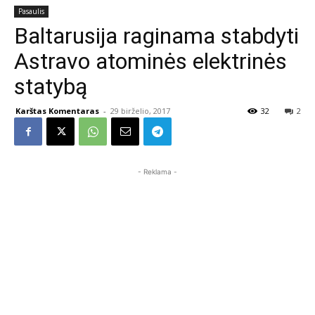
Pasaulis
Baltarusija raginama stabdyti
Astravo atominės elektrinės
statybą
Karštas Komentaras
-
29 birželio, 2017
32
2
- Reklama -