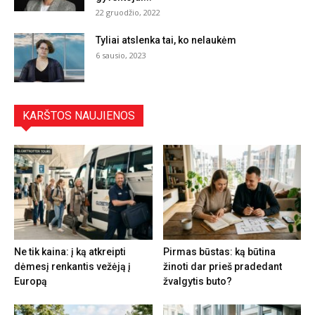
22 gruodžio, 2022
Tyliai atslenka tai, ko nelaukėm
6 sausio, 2023
KARŠTOS NAUJIENOS
Ne tik kaina: į ką atkreipti
Pirmas būstas: ką būtina
dėmesį renkantis vežėją į
žinoti dar prieš pradedant
Europą
žvalgytis buto?