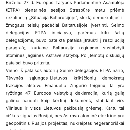
Birželio 27 d. Europos Tarybos Parlamentinė Asamblėja
(ETPA) plenarinės sesijos Strasbūre metu priėmė
rezoliuciją ,,Situacija Baltarusijoje“, skirtą demokratijos ir
žmogaus teisių padėčiai Baltarusijoje įvertinti. Seimo
delegacijos ETPA iniciatyva, parėmus kitų šalių
delegacijoms, buvo pateikta pataisa įtraukti į rezoliuciją
paragrafą, kuriame Baltarusija raginama sustabdyti
atominės jėgainės Astrave statybą. Po įtemptų diskusijų
pataisai buvo pritarta.
Vieno iš pataisos autorių Seimo delegacijos ETPA nario,
Tėvynės sąjungos-Lietuvos krikščionių demokratų
frakcijos atstovo Emanuelio Zingerio teigimu, tai yra
ryžtinga 47 Europos valstybių deklaracija, kurią galią
galima naudoti kaip kertinį dokumentą stabdant virš
Vilniaus ir visos Lietuvos pakibusią grėsmę. Kartu tai
aiškus signalas Rusijai, nes Astravo atominė elektrinė yra
geopolitinis Rusijos projektas, nukreiptas negeranoriškai