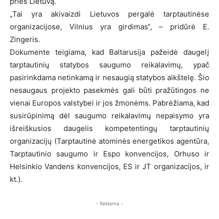
prieš Lietuvą.
„Tai yra akivaizdi Lietuvos pergalė tarptautinėse
organizacijose, Vilnius yra girdimas“, – pridūrė E.
Zingeris.
Dokumente teigiama, kad Baltarusija pažeidė daugelį
tarptautinių statybos saugumo reikalavimų, ypač
pasirinkdama netinkamą ir nesaugią statybos aikštelę. Šio
nesaugaus projekto pasekmės gali būti pražūtingos ne
vienai Europos valstybei ir jos žmonėms. Pabrėžiama, kad
susirūpinimą dėl saugumo reikalavimų nepaisymo yra
išreiškusios daugelis kompetentingų tarptautinių
organizacijų (Tarptautinė atominės energetikos agentūra,
Tarptautinio saugumo ir Espo konvencijos, Orhuso ir
Helsinkio Vandens konvencijos, ES ir JT organizacijos, ir
kt.).
- Reklama -