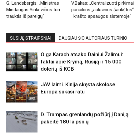
G. Landsbergis: „Ministras
V.Bakas: „Centralizuoti pirkimai
Mindaugas Sinkevičius turi
panaikins „auksinius šaukštus“
trauktis iš pareigų“
krašto apsaugos sistemoje“
SUSIJĘ STRAIPSNIAI
DAUGIAU ŠIO AUTORIAUS TURINIO
Olga Karach atsako Dainiui Žalimui:
faktai apie Krymą, Rusiją ir 15 000
dolerių iš KGB
JAV laimi. Kinija skęsta skolose.
Europa sukasi ratu
D. Trumpas grenlandų požiūrį į Daniją
pakeitė 180 laipsnių