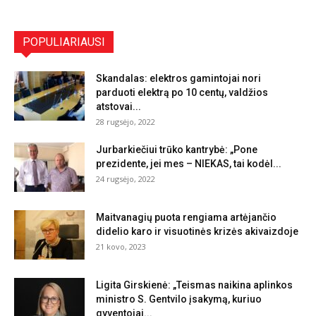
POPULIARIAUSI
Skandalas: elektros gamintojai nori
parduoti elektrą po 10 centų, valdžios
atstovai...
28 rugsėjo, 2022
Jurbarkiečiui trūko kantrybė: „Pone
prezidente, jei mes – NIEKAS, tai kodėl...
24 rugsėjo, 2022
Maitvanagių puota rengiama artėjančio
didelio karo ir visuotinės krizės akivaizdoje
21 kovo, 2023
Ligita Girskienė: „Teismas naikina aplinkos
ministro S. Gentvilo įsakymą, kuriuo
gyventojai...