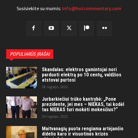
Susisiekite su mumis:
info@hotcommentary.com
POPULIARŪS ĮRAŠAI
Skandalas: elektros gamintojai nori
parduoti elektrą po 10 centų, valdžios
atstovai purtosi
28 rugsėjo, 2022
Jurbarkiečiui trūko kantrybė: „Pone
prezidente, jei mes – NIEKAS, tai kodėl
tas NIEKAS turi mokėti mokesčius?“
24 rugsėjo, 2022
Maitvanagių puota rengiama artėjančio
didelio karo ir visuotinės krizės