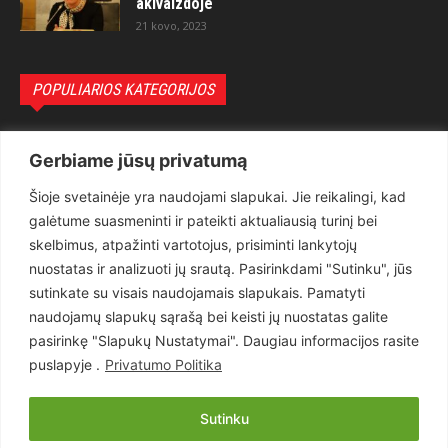
akivaizdoje
21 kovo, 2023
POPULIARIOS KATEGORIJOS
Politika
3281
Gerbiame jūsų privatumą
Nuomonės
2174
Šioje svetainėje yra naudojami slapukai. Jie reikalingi, kad
Teisėsauga
1497
galėtume suasmeninti ir pateikti aktualiausią turinį bei
Aktualu
1373
skelbimus, atpažinti vartotojus, prisiminti lankytojų
Lietuva
619
nuostatas ir analizuoti jų srautą. Pasirinkdami "Sutinku", jūs
sutinkate su visais naudojamais slapukais. Pamatyti
Pasaulis
560
naudojamų slapukų sąrašą bei keisti jų nuostatas galite
Статьи на русском
282
pasirinkę "Slapukų Nustatymai". Daugiau informacijos rasite
Articles in english
160
puslapyje .
Privatumo Politika
Muzika
116
Sutinku