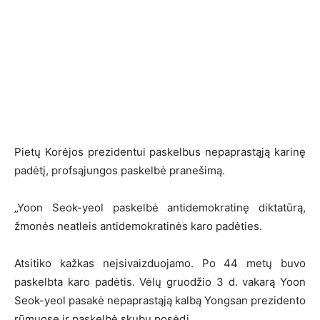
Pietų Korėjos prezidentui paskelbus nepaprastąją karinę
padėtį, profsąjungos paskelbė pranešimą.
„Yoon Seok-yeol paskelbė antidemokratinę diktatūrą,
žmonės neatleis antidemokratinės karo padėties.
Atsitiko kažkas neįsivaizduojamo. Po 44 metų buvo
paskelbta karo padėtis. Vėlų gruodžio 3 d. vakarą Yoon
Seok-yeol pasakė nepaprastąją kalbą Yongsan prezidento
rūmuose ir paskelbė skubų posėdį.