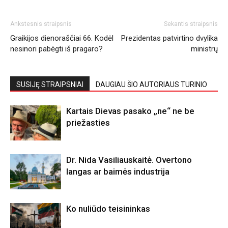
Ankstesnis straipsnis
Sekantis straipsnis
Graikijos dienoraščiai 66. Kodėl
Prezidentas patvirtino dvylika
nesinori pabėgti iš pragaro?
ministrų
SUSIJĘ STRAIPSNIAI
DAUGIAU ŠIO AUTORIAUS TURINIO
Kartais Dievas pasako „ne“ ne be
priežasties
Dr. Nida Vasiliauskaitė. Overtono
langas ar baimės industrija
Ko nuliūdo teisininkas