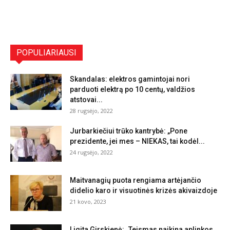
POPULIARIAUSI
Skandalas: elektros gamintojai nori
parduoti elektrą po 10 centų, valdžios
atstovai...
28 rugsėjo, 2022
Jurbarkiečiui trūko kantrybė: „Pone
prezidente, jei mes – NIEKAS, tai kodėl...
24 rugsėjo, 2022
Maitvanagių puota rengiama artėjančio
didelio karo ir visuotinės krizės akivaizdoje
21 kovo, 2023
Ligita Girskienė: „Teismas naikina aplinkos