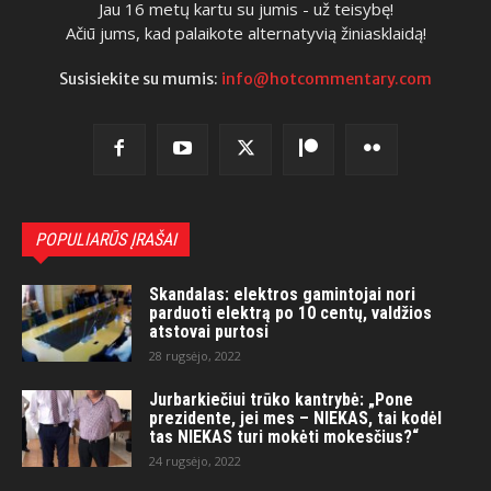
Jau 16 metų kartu su jumis - už teisybę!
Ačiū jums, kad palaikote alternatyvią žiniasklaidą!
Susisiekite su mumis:
info@hotcommentary.com
POPULIARŪS ĮRAŠAI
Skandalas: elektros gamintojai nori
parduoti elektrą po 10 centų, valdžios
atstovai purtosi
28 rugsėjo, 2022
Jurbarkiečiui trūko kantrybė: „Pone
prezidente, jei mes – NIEKAS, tai kodėl
tas NIEKAS turi mokėti mokesčius?“
24 rugsėjo, 2022