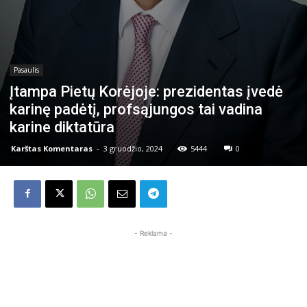
Pasaulis
Įtampa Pietų Korėjoje: prezidentas įvedė
karinę padėtį, profsąjungos tai vadina
karine diktatūra
Karštas Komentaras
-
3 gruodžio, 2024
5444
0
- Reklama -