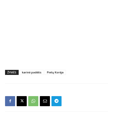
ŽYMĖS
karinė padėtis
Pietų Korėja