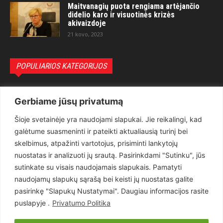
Maitvanagių puota rengiama artėjančio
didelio karo ir visuotinės krizės
akivaizdoje
21 kovo, 2023
POPULIARIOS KATEGORIJOS
Politika
3281
Gerbiame jūsų privatumą
Nuomonės
2174
Šioje svetainėje yra naudojami slapukai. Jie reikalingi, kad
Teisėsauga
1497
galėtume suasmeninti ir pateikti aktualiausią turinį bei
Aktualu
1373
skelbimus, atpažinti vartotojus, prisiminti lankytojų
Lietuva
619
nuostatas ir analizuoti jų srautą. Pasirinkdami "Sutinku", jūs
sutinkate su visais naudojamais slapukais. Pamatyti
Pasaulis
560
naudojamų slapukų sąrašą bei keisti jų nuostatas galite
Статьи на русском
282
pasirinkę "Slapukų Nustatymai". Daugiau informacijos rasite
Articles in english
160
puslapyje .
Privatumo Politika
Muzika
116