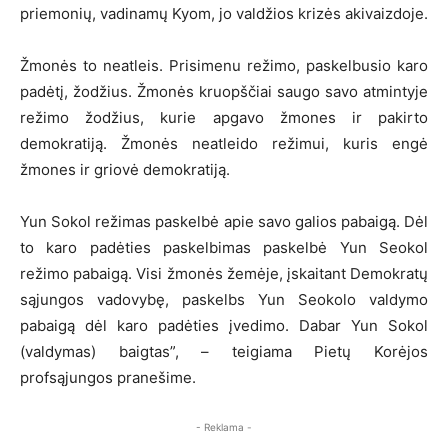
priemonių, vadinamų Kyom, jo ​​valdžios krizės akivaizdoje.
Žmonės to neatleis. Prisimenu režimo, paskelbusio karo
padėtį, žodžius. Žmonės kruopščiai saugo savo atmintyje
režimo žodžius, kurie apgavo žmones ir pakirto
demokratiją. Žmonės neatleido režimui, kuris engė
žmones ir griovė demokratiją.
Yun Sokol režimas paskelbė apie savo galios pabaigą. Dėl
to karo padėties paskelbimas paskelbė Yun Seokol
režimo pabaigą. Visi žmonės žemėje, įskaitant Demokratų
sąjungos vadovybę, paskelbs Yun Seokolo valdymo
pabaigą dėl karo padėties įvedimo. Dabar Yun Sokol
(valdymas) baigtas”, – teigiama Pietų Korėjos
profsąjungos pranešime.
- Reklama -