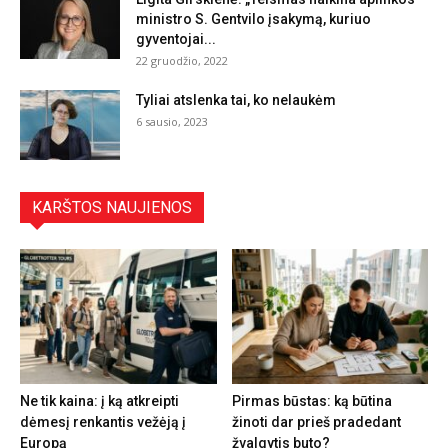
ministro S. Gentvilo įsakymą, kuriuo
gyventojai...
22 gruodžio, 2022
Tyliai atslenka tai, ko nelaukėm
6 sausio, 2023
KARŠTOS NAUJIENOS
Ne tik kaina: į ką atkreipti
Pirmas būstas: ką būtina
dėmesį renkantis vežėją į
žinoti dar prieš pradedant
Europą
žvalgytis buto?