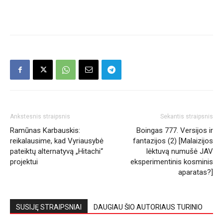
Ankstesnis straipsnis
Sekantis straipsnis
Ramūnas Karbauskis:
Boingas 777. Versijos ir
reikalausime, kad Vyriausybė
fantazijos (2) [Malaizijos
pateiktų alternatyvą „Hitachi“
lėktuvą numušė JAV
projektui
eksperimentinis kosminis
aparatas?]
SUSIJĘ STRAIPSNIAI
DAUGIAU ŠIO AUTORIAUS TURINIO