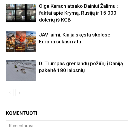
Olga Karach atsako Dainiui Žalimui:
faktai apie Krymą, Rusiją ir 15 000
dolerių iš KGB
JAV laimi. Kinija skęsta skolose.
Europa sukasi ratu
D. Trumpas grenlandų požiūrį į Daniją
pakeitė 180 laipsnių
KOMENTUOTI