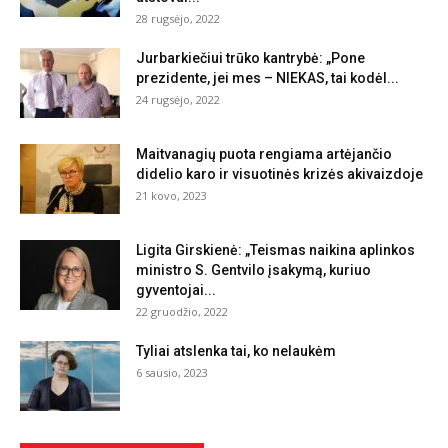
28 rugsėjo, 2022
Jurbarkiečiui trūko kantrybė: „Pone
prezidente, jei mes – NIEKAS, tai kodėl...
24 rugsėjo, 2022
Maitvanagių puota rengiama artėjančio
didelio karo ir visuotinės krizės akivaizdoje
21 kovo, 2023
Ligita Girskienė: „Teismas naikina aplinkos
ministro S. Gentvilo įsakymą, kuriuo
gyventojai...
22 gruodžio, 2022
Tyliai atslenka tai, ko nelaukėm
6 sausio, 2023