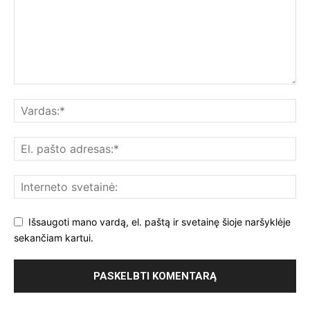
Išsaugoti mano vardą, el. paštą ir svetainę šioje naršyklėje
sekančiam kartui.