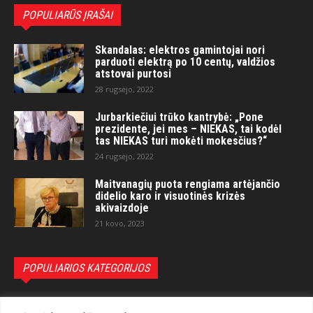
POPULIARŪS ĮRAŠAI
Skandalas: elektros gamintojai nori
parduoti elektrą po 10 centų, valdžios
atstovai purtosi
28 rugsėjo, 2022
Jurbarkiečiui trūko kantrybė: „Pone
prezidente, jei mes – NIEKAS, tai kodėl
tas NIEKAS turi mokėti mokesčius?“
24 rugsėjo, 2022
Maitvanagių puota rengiama artėjančio
didelio karo ir visuotinės krizės
akivaizdoje
21 kovo, 2023
POPULIARIOS KATEGORIJOS
Politika
3281