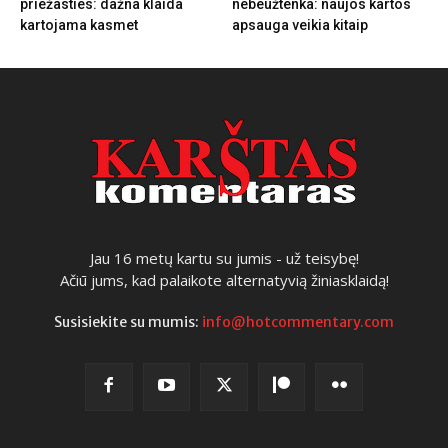
priežasties: dažna klaida
nebeužtenka: naujos kartos
kartojama kasmet
apsauga veikia kitaip
Jau 16 metų kartu su jumis - už teisybę!
Ačiū jums, kad palaikote alternatyvią žiniasklaidą!
Susisiekite su mumis:
info@hotcommentary.com