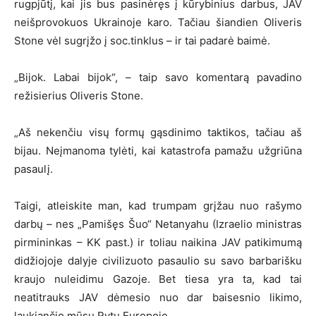
rugpjūtį, kai jis bus pasinėręs į kūrybinius darbus, JAV
neišprovokuos Ukrainoje karo. Tačiau šiandien Oliveris
Stone vėl sugrįžo į soc.tinklus – ir tai padarė baimė.
„Bijok. Labai bijok“, – taip savo komentarą pavadino
režisierius Oliveris Stone.
„Aš nekenčiu visų formų gąsdinimo taktikos, tačiau aš
bijau. Neįmanoma tylėti, kai katastrofa pamažu užgriūna
pasaulį.
Taigi, atleiskite man, kad trumpam grįžau nuo rašymo
darbų – nes „Pamišęs Šuo“ Netanyahu (Izraelio ministras
pirmininkas – KK past.) ir toliau naikina JAV patikimumą
didžiojoje dalyje civilizuoto pasaulio su savo barbarišku
kraujo nuleidimu Gazoje. Bet tiesa yra ta, kad tai
neatitrauks JAV dėmesio nuo dar baisesnio likimo,
laukiančio mūsų Rytų Europoje.