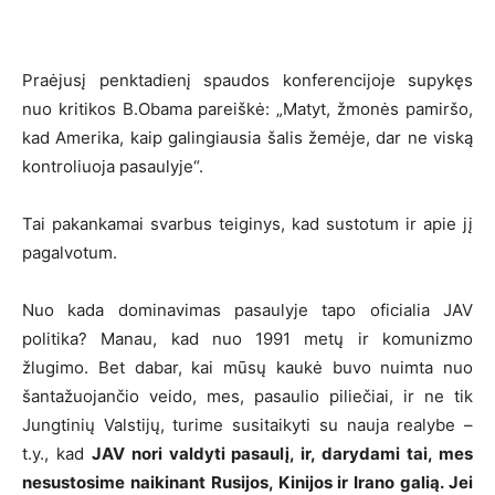
Praėjusį penktadienį spaudos konferencijoje supykęs
nuo kritikos B.Obama pareiškė: „Matyt, žmonės pamiršo,
kad Amerika, kaip galingiausia šalis žemėje, dar ne viską
kontroliuoja pasaulyje“.
Tai pakankamai svarbus teiginys, kad sustotum ir apie jį
pagalvotum.
Nuo kada dominavimas pasaulyje tapo oficialia JAV
politika? Manau, kad nuo 1991 metų ir komunizmo
žlugimo. Bet dabar, kai mūsų kaukė buvo nuimta nuo
šantažuojančio veido, mes, pasaulio piliečiai, ir ne tik
Jungtinių Valstijų, turime susitaikyti su nauja realybe –
t.y., kad
JAV nori valdyti pasaulį, ir, darydami tai, mes
nesustosime naikinant Rusijos, Kinijos ir Irano galią. Jei