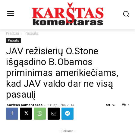
Pradžia
Pasaulis
Pasaulis
JAV režisierių O.Stone
išgąsdino B.Obamos
priminimas amerikiečiams,
kad JAV valdo dar ne visą
pasaulį
Karštas Komentaras
-
5 rugpjūčio, 2014
59
7
- Reklama -