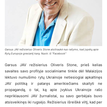
Garsus JAV režisierius Oliveris Stone atsitraukė nuo rašymo, kad įspėtų apie
Rytų Europoje gresiantį karą. Nuotr. iš "Facebook"
Garsus JAV režisierius Oliveris Stone, prieš kelias
savaites savo profilyje socialiniame tinkle dėl Malaizijos
lėktuvo numušimo rytų Ukrainoje netiesiogiai apkaltinęs
JAV politiką ir pataręs amerikiečiams skaityti ne
propagandą, o tai, ką apie įvykius Ukrainoje rašo
nepriklausomi JAV žurnalistai, su savo gerbėjais buvo
atsisveikinęs iki rugsėjo. Režisierius išreiškė viltį, kad per