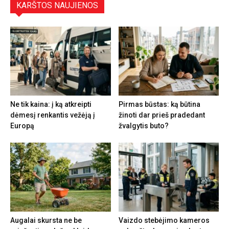
KARŠTOS NAUJIENOS
Ne tik kaina: į ką atkreipti
Pirmas būstas: ką būtina
dėmesį renkantis vežėją į
žinoti dar prieš pradedant
Europą
žvalgytis buto?
Augalai skursta ne be
Vaizdo stebėjimo kameros