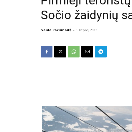
Pirmieji teroristų
Sočio žaidynių 
Vaida Paciūnaitė
-
5 liepos, 2013