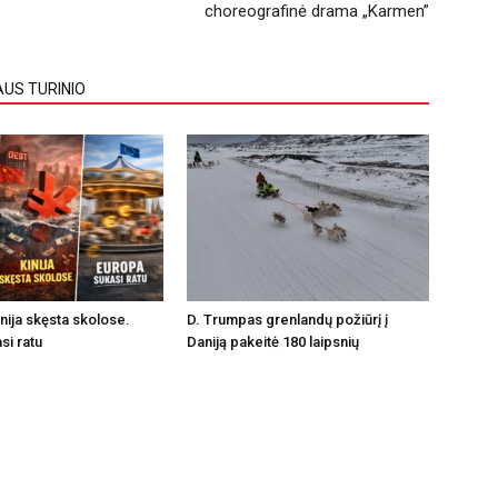
choreografinė drama „Karmen”
AUS TURINIO
inija skęsta skolose.
D. Trumpas grenlandų požiūrį į
si ratu
Daniją pakeitė 180 laipsnių