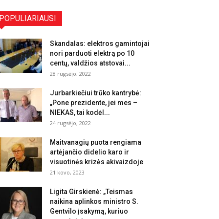
POPULIARIAUSI
Skandalas: elektros gamintojai
nori parduoti elektrą po 10
centų, valdžios atstovai...
28 rugsėjo, 2022
Jurbarkiečiui trūko kantrybė:
„Pone prezidente, jei mes –
NIEKAS, tai kodėl...
24 rugsėjo, 2022
Maitvanagių puota rengiama
artėjančio didelio karo ir
visuotinės krizės akivaizdoje
21 kovo, 2023
Ligita Girskienė: „Teismas
naikina aplinkos ministro S.
Gentvilo įsakymą, kuriuo