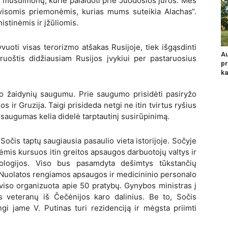
o musulmonų, kurie palaidoti prie Juodosios jūros. Mes
 visomis priemonėmis, kurias mums suteikia Alachas“.
stinėmis ir įžūliomis.
vuoti visas terorizmo atšakas Rusijoje, tiek išgąsdinti
Au
ruoštis didžiausiam Rusijos įvykiui per pastaruosius
pr
ka
čio žaidynių saugumu. Prie saugumo prisidėti pasiryžo
os ir Gruzija.
Taigi prisideda netgi ne itin tvirtus ryšius
og saugumas kelia didelė tarptautinį susirūpinimą.
d Sočis taptų saugiausia pasaulio vieta istorijoje. Sočyje
mis kursuos itin greitos apsaugos darbuotojų valtys ir
ologijos. Viso bus pasamdyta dešimtys tūkstančių
 Nuolatos rengiamos apsaugos ir medicininio personalo
, viso organizuota apie 50 pratybų. Gynybos ministras į
us veteranų iš Čečėnijos karo dalinius. Be to, Sočis
gi jame V. Putinas turi rezidenciją ir mėgsta priimti