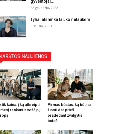
gyventojai...
22 gruodžio, 2022
Tyliai atslenka tai, ko nelaukėm
6 sausio, 2023
KARŠTOS NAUJIENOS
 tik kaina: į ką atkreipti
Pirmas būstas: ką būtina
mesį renkantis vežėją į
žinoti dar prieš
ropą
pradedant žvalgytis
buto?