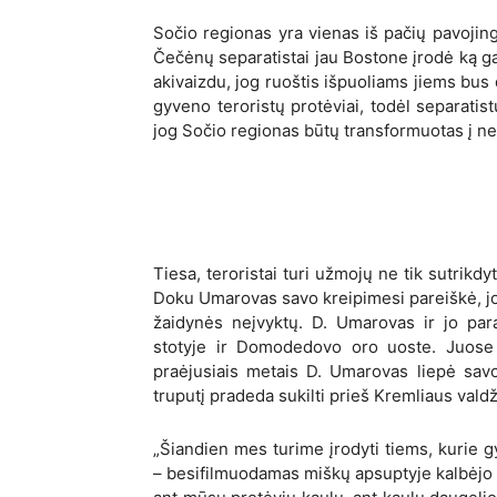
Sočio regionas yra vienas iš pačių pavojing
Čečėnų separatistai jau Bostone įrodė ką g
akivaizdu, jog ruoštis išpuoliams jiems bus 
gyveno teroristų protėviai, todėl separatist
jog Sočio regionas būtų transformuotas į 
Tiesa, teroristai turi užmojų ne tik sutrikdyt
Doku Umarovas savo kreipimesi pareiškė, j
žaidynės neįvyktų. D. Umarovas ir jo par
stotyje ir Domodedovo oro uoste. Juose
praėjusiais metais D. Umarovas liepė savo 
truputį pradeda sukilti prieš Kremliaus valdž
„Šiandien mes turime įrodyti tiems, kurie
– besifilmuodamas miškų apsuptyje kalbėjo 