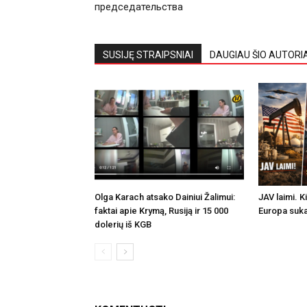
председательства
SUSIJĘ STRAIPSNIAI
DAUGIAU ŠIO AUTORI
Olga Karach atsako Dainiui Žalimui:
JAV laimi. K
faktai apie Krymą, Rusiją ir 15 000
Europa suka
dolerių iš KGB