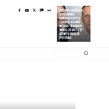
PETRAS GRAŽULIS
KVIEČIAMAS
KANDIDATUOTI Į
LAZDIJŲ RAJONO
MERUS: IŠRINKUS
MERU, JO VIETĄ EP
UŽIMTŲ NAGLIS
PUTEIKIS