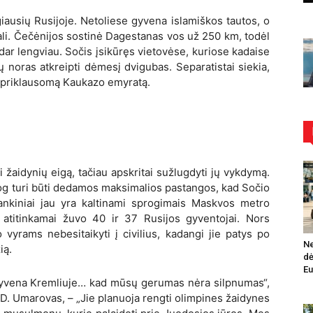
iausių Rusijoje. Netoliese gyvena islamiškos tautos, o
ali. Čečėnijos sostinė Dagestanas vos už
250 km, tod
ėl
dar lengviau. Sočis įsikūręs vietovėse, kuriose kadaise
ų noras atkreipti dėmesį dvigubas. Separatistai siekia,
nepriklausomą Kaukazo emyratą.
i žaidynių eigą, tačiau apskritai
sužlugdyti jų vykdymą.
og turi būti dedamos maksimalios pastangos, kad Sočio
ankiniai jau yra kaltinami sprogimais Maskvos metro
 atitinkamai žuvo
40 ir 37 Rusijos gyventojai. Nors
vyrams nebesitaikyti į civilius, kadangi jie patys po
Ne
ią.
dė
Eu
 gyvena Kremliuje… kad mūsų gerumas nėra silpnumas“,
D. Umarovas, – „Jie planuoja rengti olimpines žaidynes