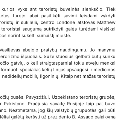
kurios vyks ant teroristų buveinės slenksčio. Tiek
etas turėjo labai pasitikėti savimi leisdami vykdyti
eroristų ir sukilėlių centro Londone atstovas Matthew
teroristai saugumą sutrikdyti galės turėdami visiškai
s norint sukelti sumaištį mieste.
Vasiljevas abejojo pratybų naudingumu. Jo manymu
terorizmo išpuoliais. Sužeistuosius gelbėti būtų sunku
čio gatvių, o keli straigtasparniai tokiu atveju menkai
uformuoti specialias kelių linijas apsaugosi ir medicinos
nedidelių mobilių ligoninių. Kitaip net mažas teroristų
upuočių pusės. Pavyzdžiui, Uzbekistano teroristų grupės,
r Pakistano. Praėjusią savaitę Rusijoje taip pat buvo
tano. Neatmetama, jog šių valstybių grupuotės gali būti
ilėliai galėtų keršyti už prezidento B. Assado palaikymą