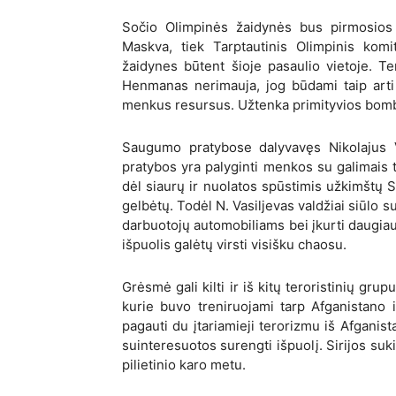
Sočio Olimpinės žaidynės bus pirmosios 
Maskva, tiek Tarptautinis Olimpinis komit
žaidynes būtent šioje pasaulio vietoje. T
Henmanas nerimauja, jog būdami taip arti 
menkus resursus. Užtenka primityvios bombo
Saugumo pratybose dalyvavęs Nikolajus 
pratybos yra palyginti menkos su galimais 
dėl siaurų ir nuolatos spūstimis užkimštų So
gelbėtų. Todėl N. Vasiljevas valdžiai siūlo s
darbuotojų automobiliams bei įkurti daugiau 
išpuolis galėtų virsti visišku chaosu.
Grėsmė gali kilti ir iš kitų teroristinių gr
kurie
buvo treniruojami tarp Afganistano i
pagauti du įtariamieji terorizmu iš Afganis
suinteresuotos surengti išpuolį. Sirijos suk
pilietinio karo metu.