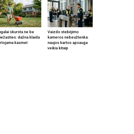
galai skursta ne be
Vaizdo stebėjimo
iežasties: dažna klaida
kameros nebeužtenka:
rtojama kasmet
naujos kartos apsauga
veikia kitaip