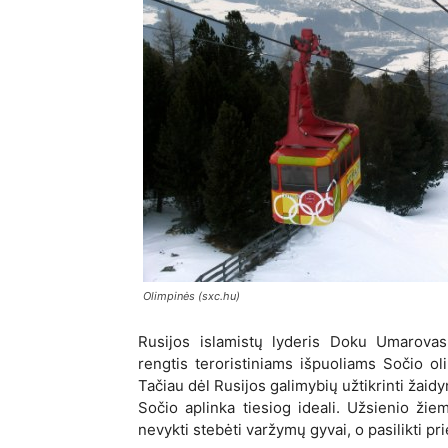
Olimpinės (sxc.hu)
Rusijos islamistų lyderis Doku Umarovas
rengtis teroristiniams išpuoliams Sočio o
Tačiau dėl Rusijos galimybių užtikrinti žai
Sočio aplinka tiesiog ideali. Užsienio žie
nevykti stebėti varžymų gyvai, o pasilikti pr