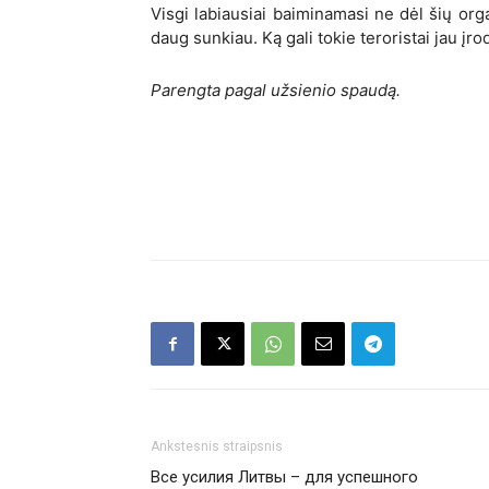
Visgi labiausiai baiminamasi ne dėl šių orga
daug sunkiau. Ką gali tokie teroristai jau į
Parengta pagal užsienio spaudą.
Ankstesnis straipsnis
Все усилия Литвы – для успешного