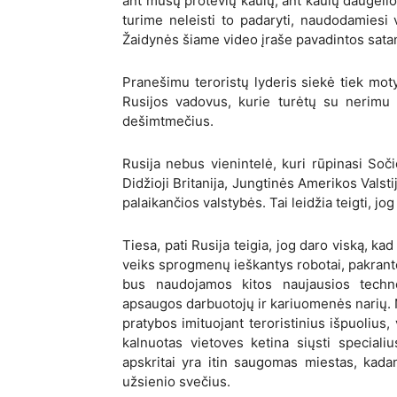
ant mūsų protėvių kaulų, ant kaulų daugeli
turime neleisti to padaryti, naudodamiesi
Žaidynės šiame video įraše pavadintos satani
Pranešimu teroristų lyderis siekė tiek moty
Rusijos vadovus, kurie turėtų su nerimu 
dešimtmečius.
Rusija nebus vienintelė, kuri rūpinasi So
Didžioji Britanija, Jungtinės Amerikos Valstij
palaikančios valstybės. Tai leidžia teigti, j
Tiesa, pati Rusija teigia, jog daro viską, ka
veiks sprogmenų ieškantys robotai, pakrantė
bus naudojamos kitos naujausios techn
apsaugos darbuotojų ir kariuomenės narių.
pratybos imituojant teroristinius išpuolius
kalnuotas vietoves ketina siųsti speciali
apskritai yra itin saugomas miestas, kadan
užsienio svečius.