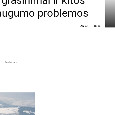
 grasinimai ir kitos
saugumo problemos
68
0
- Reklama -