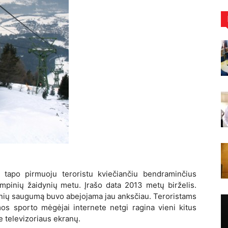
 tapo pirmuoju teroristu kviečiančiu bendraminčius
limpinių žaidynių metu. Įrašo data
2013 met
ų birželis.
dynių saugumą buvo abejojama jau anksčiau. Teroristams
mos sporto mėgėjai internete netgi ragina vieni kitus
ie televizoriaus ekranų.