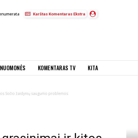
enumerata
Karštas Komentaras Ekstra
NUOMONĖS
KOMENTARAS TV
KITA
 kitos Sočio žaidynių saugumo problemos