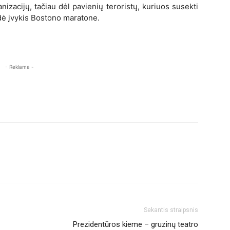
nizacijų, tačiau dėl pavienių teroristų, kuriuos susekti
rodė įvykis Bostono maratone.
- Reklama -
Sekantis straipsnis
Prezidentūros kieme – gruzinų teatro