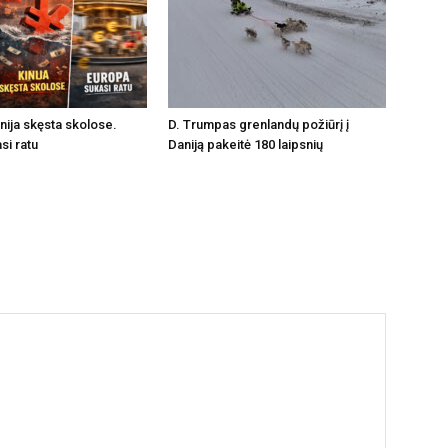
inija skęsta skolose.
D. Trumpas grenlandų požiūrį į
si ratu
Daniją pakeitė 180 laipsnių