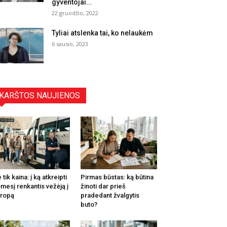
gyventojai...
22 gruodžio, 2022
Tyliai atslenka tai, ko nelaukėm
6 sausio, 2023
KARŠTOS NAUJIENOS
 tik kaina: į ką atkreipti
Pirmas būstas: ką būtina
mesį renkantis vežėją į
žinoti dar prieš
ropą
pradedant žvalgytis
buto?