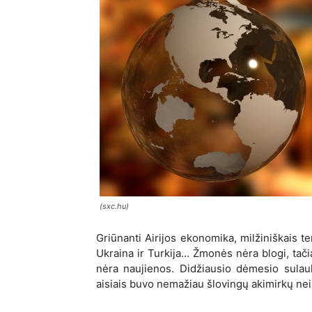
(sxc.hu)
Griūnanti Airijos ekonomika, milžiniškais t
Ukraina ir Turkija… Žmonės nėra blogi, tačia
nėra naujienos.
Didžiausio dėmesio sulau
aisiais buvo nemažiau šlovingų akimirkų nei