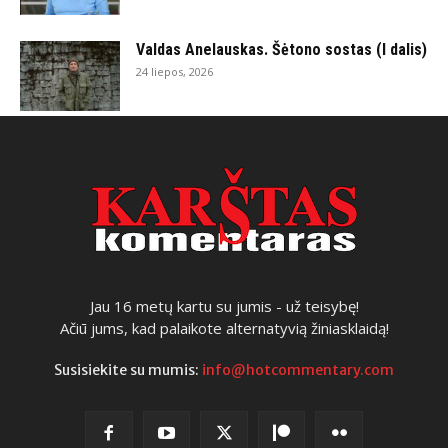
Valdas Anelauskas. Šėtono sostas (I dalis)
24 liepos, 2026
Jau 16 metų kartu su jumis - už teisybę!
Ačiū jums, kad palaikote alternatyvią žiniasklaidą!
Susisiekite su mumis:
info@hotcommentary.com