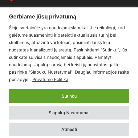
Politika
3281
Gerbiame jūsų privatumą
Nuomonės
2174
Šioje svetainėje yra naudojami slapukai. Jie reikalingi, kad
Teisėsauga
1497
galėtume suasmeninti ir pateikti aktualiausią turinį bei
Aktualu
1373
skelbimus, atpažinti vartotojus, prisiminti lankytojų
Lietuva
619
nuostatas ir analizuoti jų srautą. Pasirinkdami "Sutinku", jūs
sutinkate su visais naudojamais slapukais. Pamatyti
Pasaulis
560
naudojamų slapukų sąrašą bei keisti jų nuostatas galite
Статьи на русском
282
pasirinkę "Slapukų Nustatymai". Daugiau informacijos rasite
Articles in english
160
puslapyje .
Privatumo Politika
Muzika
116
Sutinku
Copyright © 2026 UAB „Goruva“. Visos teisės saugomos.
Slapukų Nustatymai
Kontaktai
Prenumerata
Privatumo Politika
Naudojimosi Taisyklės
Atmesti
Svetainės sprendimas:
EastWestHost