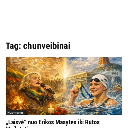
Tag:
chunveibinai
Nuomonės
„Laisvė“ nuo Erikos Masytės iki Rūtos