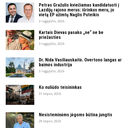
Petras Gražulis kviečiamas kandidatuoti į
Lazdijų rajono merus: išrinkus meru, jo
vietą EP užimtų Naglis Puteikis
3 rugpjūčio, 2026
Kartais Dievas pasako „ne“ ne be
priežasties
3 rugpjūčio, 2026
Dr. Nida Vasiliauskaitė. Overtono langas ar
baimės industrija
3 rugpjūčio, 2026
Ko nuliūdo teisininkas
31 liepos, 2026
Nesisteminėms jėgoms būtina jungtis
29 liepos, 2026