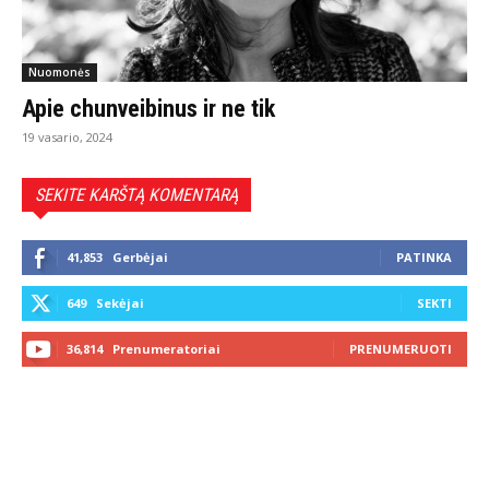
Nuomonės
Apie chunveibinus ir ne tik
19 vasario, 2024
SEKITE KARŠTĄ KOMENTARĄ
41,853
Gerbėjai
PATINKA
649
Sekėjai
SEKTI
36,814
Prenumeratoriai
PRENUMERUOTI