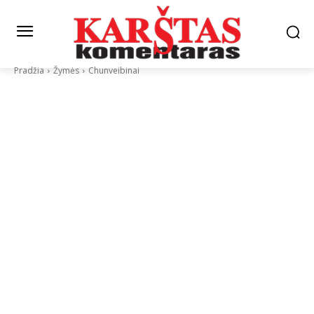
Pradžia
Žymės
Chunveibinai