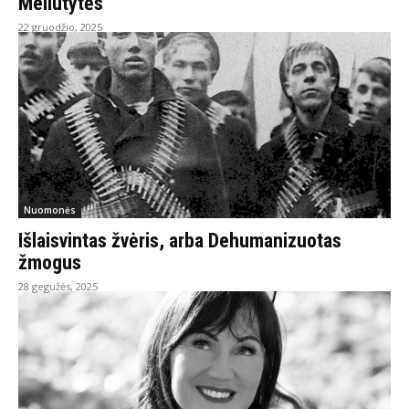
Meilutytės
22 gruodžio, 2025
Nuomonės
Išlaisvintas žvėris, arba Dehumanizuotas
žmogus
28 gegužės, 2025