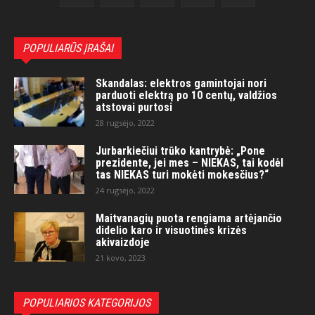
POPULIARŪS ĮRAŠAI
Skandalas: elektros gamintojai nori
parduoti elektrą po 10 centų, valdžios
atstovai purtosi
28 rugsėjo, 2022
Jurbarkiečiui trūko kantrybė: „Pone
prezidente, jei mes – NIEKAS, tai kodėl
tas NIEKAS turi mokėti mokesčius?“
24 rugsėjo, 2022
Maitvanagių puota rengiama artėjančio
didelio karo ir visuotinės krizės
akivaizdoje
21 kovo, 2023
POPULIARIOS KATEGORIJOS