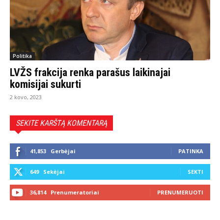
Politika
LVŽS frakcija renka parašus laikinajai
komisijai sukurti
2 kovo, 2023
SEKITE KARŠTĄ KOMENTARĄ
41,853
Gerbėjai
PATINKA
649
Sekėjai
SEKTI
36,814
Prenumeratoriai
PRENUMERUOTI