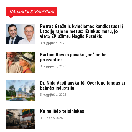
NAUJAUSI STRAIPSNIAI
Petras Gražulis kviečiamas kandidatuoti į
Lazdijų rajono merus: išrinkus meru, jo
vietą EP užimtų Naglis Puteikis
3 rugpjūčio, 2026
Kartais Dievas pasako „ne“ ne be
priežasties
3 rugpjūčio, 2026
Dr. Nida Vasiliauskaitė. Overtono langas ar
baimės industrija
3 rugpjūčio, 2026
Ko nuliūdo teisininkas
31 liepos, 2026