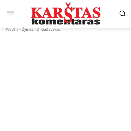
Pradžia
Žymės
D. Gaižauskas