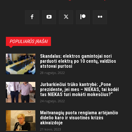
POPULIARŪS ĮRAŠAI
Skandalas: elektros gamintojai nori
parduoti elektrą po 10 centų, valdžios
atstovai purtosi
28 rugsėjo, 2022
Jurbarkiečiui trūko kantrybė: „Pone
prezidente, jei mes – NIEKAS, tai kodėl
tas NIEKAS turi mokėti mokesčius?“
24 rugsėjo, 2022
Maitvanagių puota rengiama artėjančio
didelio karo ir visuotinės krizės
akivaizdoje
21 kovo, 2023