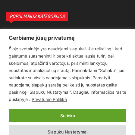
POPULIARIOS KATEGORIJOS
Politika
3281
Gerbiame jūsų privatumą
Nuomonės
2174
Šioje svetainėje yra naudojami slapukai. Jie reikalingi, kad
Teisėsauga
1497
galėtume suasmeninti ir pateikti aktualiausią turinį bei
Aktualu
1373
skelbimus, atpažinti vartotojus, prisiminti lankytojų
Lietuva
619
nuostatas ir analizuoti jų srautą. Pasirinkdami "Sutinku", jūs
sutinkate su visais naudojamais slapukais. Pamatyti
Pasaulis
560
naudojamų slapukų sąrašą bei keisti jų nuostatas galite
Статьи на русском
282
pasirinkę "Slapukų Nustatymai". Daugiau informacijos rasite
Articles in english
160
puslapyje .
Privatumo Politika
Muzika
116
Sutinku
Copyright © 2026 UAB „Goruva“. Visos teisės saugomos.
Slapukų Nustatymai