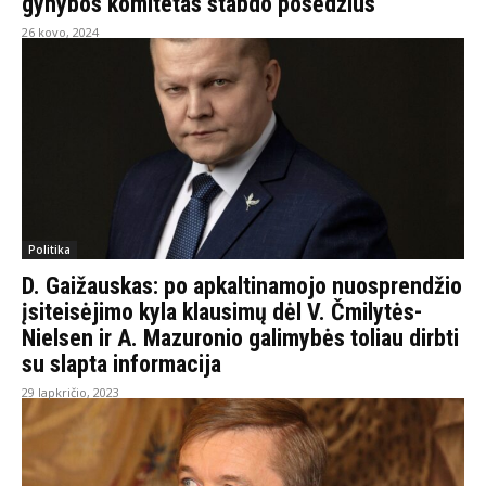
gynybos komitetas stabdo posėdžius“
26 kovo, 2024
Politika
D. Gaižauskas: po apkaltinamojo nuosprendžio
įsiteisėjimo kyla klausimų dėl V. Čmilytės-
Nielsen ir A. Mazuronio galimybės toliau dirbti
su slapta informacija
29 lapkričio, 2023