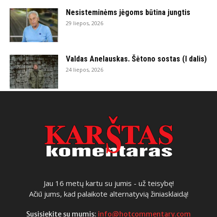
Nesisteminėms jėgoms būtina jungtis
29 liepos, 2026
Valdas Anelauskas. Šėtono sostas (I dalis)
24 liepos, 2026
Jau 16 metų kartu su jumis - už teisybę!
Ačiū jums, kad palaikote alternatyvią žiniasklaidą!
Susisiekite su mumis:
info@hotcommentary.com