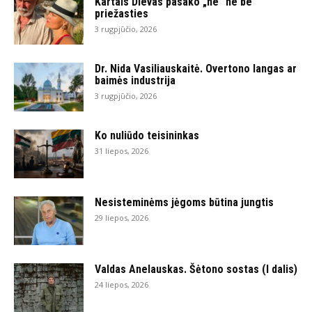
Kartais Dievas pasako „ne“ ne be
priežasties
3 rugpjūčio, 2026
Dr. Nida Vasiliauskaitė. Overtono langas ar
baimės industrija
3 rugpjūčio, 2026
Ko nuliūdo teisininkas
31 liepos, 2026
Nesisteminėms jėgoms būtina jungtis
29 liepos, 2026
Valdas Anelauskas. Šėtono sostas (I dalis)
24 liepos, 2026