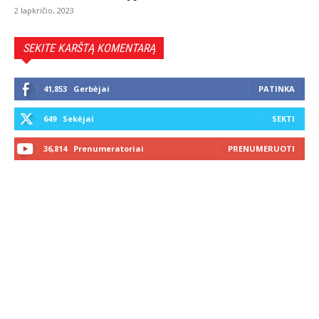
2 lapkričio, 2023
SEKITE KARŠTĄ KOMENTARĄ
41,853
Gerbėjai
PATINKA
649
Sekėjai
SEKTI
36,814
Prenumeratoriai
PRENUMERUOTI