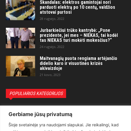
Skandalas: elektros gamintojai nori
parduoti elektrą po 10 centų, valdžios
atstovai purtosi
28 rugsėjo, 2022
Jurbarkiečiui trūko kantrybė: „Pone
prezidente, jei mes – NIEKAS, tai kodėl
tas NIEKAS turi mokėti mokesčius?“
24 rugsėjo, 2022
Maitvanagių puota rengiama artėjančio
didelio karo ir visuotinės krizės
akivaizdoje
21 kovo, 2023
POPULIARIOS KATEGORIJOS
Politika
3281
Gerbiame jūsų privatumą
Nuomonės
2174
Šioje svetainėje yra naudojami slapukai. Jie reikalingi, kad
Teisėsauga
1497