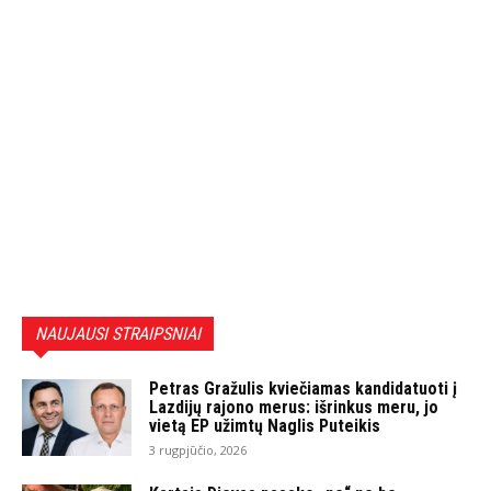
NAUJAUSI STRAIPSNIAI
Petras Gražulis kviečiamas kandidatuoti į
Lazdijų rajono merus: išrinkus meru, jo
vietą EP užimtų Naglis Puteikis
3 rugpjūčio, 2026