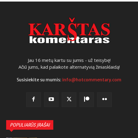
Jau 16 metų kartu su jumis - už teisybę!
Ačiū jums, kad palaikote alternatyvią žiniasklaidą!
Susisiekite su mumis:
info@hotcommentary.com
POPULIARŪS ĮRAŠAI