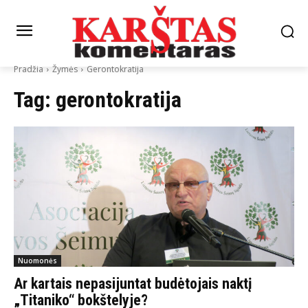
Pradžia
Žymės
Gerontokratija
Tag:
gerontokratija
Nuomonės
Ar kartais nepasijuntat budėtojais naktį
„Titaniko“ bokštelyje?