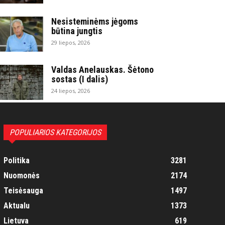
Nesisteminėms jėgoms
būtina jungtis
29 liepos, 2026
Valdas Anelauskas. Šėtono
sostas (I dalis)
24 liepos, 2026
POPULIARIOS KATEGORIJOS
Politika
3281
Nuomonės
2174
Teisėsauga
1497
Aktualu
1373
Lietuva
619