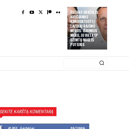
PETRAS GRAŽULIS
KVIEČIAMAS
KANDIDATUOTI Į
LAZDIJŲ RAJONO
MERUS: IŠRINKUS
MERU, JO VIETĄ EP
UŽIMTŲ NAGLIS
PUTEIKIS
SEKITE KARŠTĄ KOMENTARĄ
41,853
Gerbėjai
PATINKA