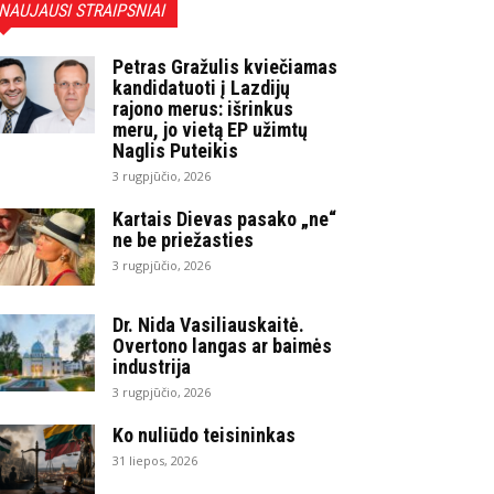
NAUJAUSI STRAIPSNIAI
Petras Gražulis kviečiamas
kandidatuoti į Lazdijų
rajono merus: išrinkus
meru, jo vietą EP užimtų
Naglis Puteikis
3 rugpjūčio, 2026
Kartais Dievas pasako „ne“
ne be priežasties
3 rugpjūčio, 2026
Dr. Nida Vasiliauskaitė.
Overtono langas ar baimės
industrija
3 rugpjūčio, 2026
Ko nuliūdo teisininkas
31 liepos, 2026