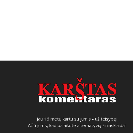
Jau 16 metų kartu su jumis - už teisybę!
Ačiū jums, kad palaikote alternatyvią žiniasklaidą!