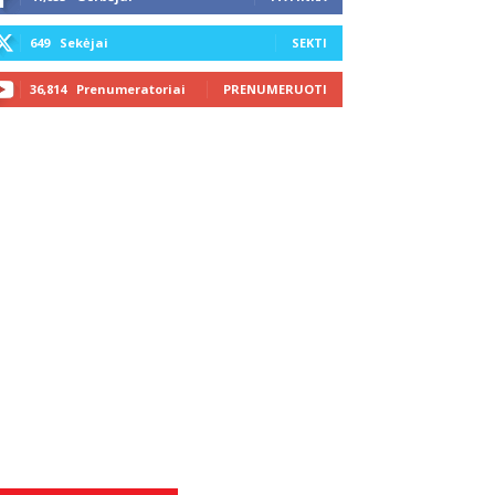
649
Sekėjai
SEKTI
36,814
Prenumeratoriai
PRENUMERUOTI