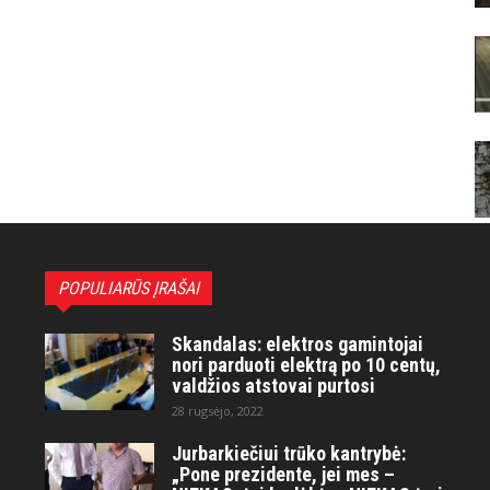
POPULIARŪS ĮRAŠAI
Skandalas: elektros gamintojai
nori parduoti elektrą po 10 centų,
valdžios atstovai purtosi
28 rugsėjo, 2022
Jurbarkiečiui trūko kantrybė:
„Pone prezidente, jei mes –