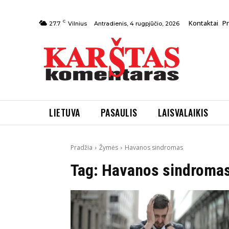
C
Kontaktai
P
Antradienis, 4 rugpjūčio, 2026
27.7
Vilnius
LIETUVA
PASAULIS
LAISVALAIKIS
Pradžia
Žymės
Havanos sindromas
Tag:
Havanos sindroma