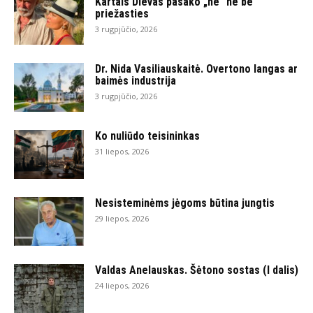
Kartais Dievas pasako „ne“ ne be
priežasties
3 rugpjūčio, 2026
Dr. Nida Vasiliauskaitė. Overtono langas ar
baimės industrija
3 rugpjūčio, 2026
Ko nuliūdo teisininkas
31 liepos, 2026
Nesisteminėms jėgoms būtina jungtis
29 liepos, 2026
Valdas Anelauskas. Šėtono sostas (I dalis)
24 liepos, 2026