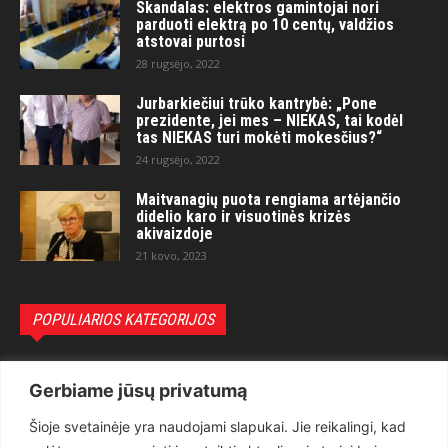
Skandalas: elektros gamintojai nori
parduoti elektrą po 10 centų, valdžios
atstovai purtosi
28 rugsėjo, 2022
Jurbarkiečiui trūko kantrybė: „Pone
prezidente, jei mes – NIEKAS, tai kodėl
tas NIEKAS turi mokėti mokesčius?“
24 rugsėjo, 2022
Maitvanagių puota rengiama artėjančio
didelio karo ir visuotinės krizės
akivaizdoje
21 kovo, 2023
POPULIARIOS KATEGORIJOS
Politika
3281
Gerbiame jūsų privatumą
Nuomonės
2174
Šioje svetainėje yra naudojami slapukai. Jie reikalingi, kad
Teisėsauga
1497