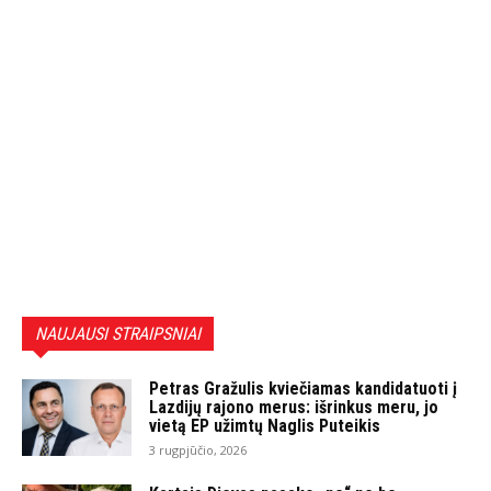
NAUJAUSI STRAIPSNIAI
Petras Gražulis kviečiamas kandidatuoti į
Lazdijų rajono merus: išrinkus meru, jo
vietą EP užimtų Naglis Puteikis
3 rugpjūčio, 2026