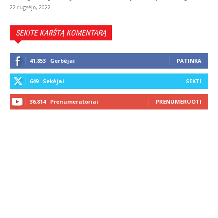
22 rugsėjo, 2022
SEKITE KARŠTĄ KOMENTARĄ
41,853
Gerbėjai
PATINKA
649
Sekėjai
SEKTI
36,814
Prenumeratoriai
PRENUMERUOTI