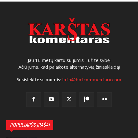
Jau 16 metų kartu su jumis - už teisybę!
Ačiū jums, kad palaikote alternatyvią žiniasklaidą!
Susisiekite su mumis:
info@hotcommentary.com
POPULIARŪS ĮRAŠAI